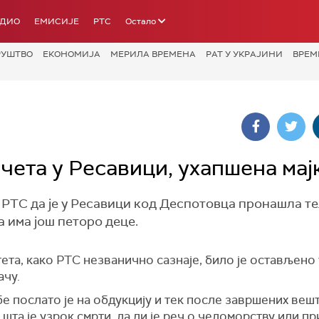
АДИО
ЕМИСИЈЕ
РТС
Остало
РУШТВО
ЕКОНОМИЈА
МЕРИЛА ВРЕМЕНА
РАТ У УКРАЈИНИ
ВРЕМ
ета у Ресавици, ухапшена мај
а РТС да је у Ресавици код Деспотовца пронашла т
ја има још петоро деце.
ета, како РТС незванично сазнаје, било је остављено 
ачу.
е послато је на обдукцију и тек после завршених ве
 шта је узрок смрти, да ли је реч о чедоморству или п