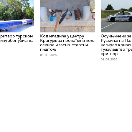
притвор турском
Код младића у центру
Oсумњичени за
ну због убиства
Крагујевца пронађени нож,
Рускиње на Па
секира и гасно-стартни
негирао кривиц
пиштољ
тужилаштво тр
притвор
01. 08. 2026.
01. 08. 2026.