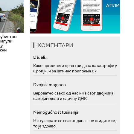
 убиство
лилули
КОМЕНТАРИ
у,
ажи
Da, ali...
Како преживети прва три дана катастрофе у
Србији, и за шта нас припрема ЕУ
Dvojnik mog oca
Вероватно свако од нас има свог двојника
са којим дели и сличну ДНК
Nemogućnost tusiranja
Не туширате се сваког дана – не стидите се,
то је здраво