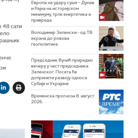
Европа на удару суше – Дунав
и Рајна на историјском
минимуму, трпе енергетика и
привреда
 48 сати
Володимир Зеленски - од ТВ
дело
екрана до ровова
трашњих
геополитике
енче.
Председник Вучић приредио
вечеру у част председника
ном
Зеленског: Посета ће
допринети развоју односа
Србије и Украјине
Временска прогноза 8. август
2026.