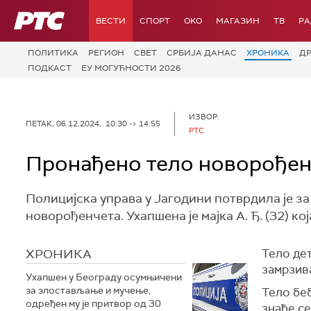
РТС
ВЕСТИ
СПОРТ
OKO
МАГАЗИН
ТВ
Р
ПОЛИТИКА
РЕГИОН
СВЕТ
СРБИЈА ДАНАС
ХРОНИКА
Д
ПОДКАСТ
ЕУ МОГУЋНОСТИ 2026
ИЗВОР:
ПЕТАК, 06.12.2024, 10:30 -> 14:55
РТС
Пронађено тело новорођенч
Полицијска управа у Јагодини потврдила је з
новорођенчета. Ухапшена је мајка А. Ђ. (32) ко
ХРОНИКА
Тело дет
замрзив
Ухапшен у Београду осумњичени
за злостављање и мучење,
Тело беб
одређен му је притвор од 30
знаће се