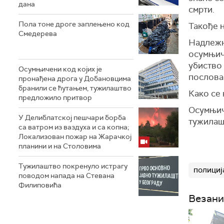
дана
смрти.
Пола тоне дроге заплењено код
Такође н
Смедерева
Надлежн
осумњиче
убиство
Осумњичени код којих је
послова
пронађена дрога у Добановцима
бранили се ћутањем, тужилаштво
Како се 
предложило притвор
Осумњич
У Делиблатској пешчари борба
тужилаш
са ватром из ваздуха и са копна;
Локализован пожар на Жарачкој
планини и на Столовима
Тужилаштво покренуло истрагу
полициј
поводом напада на Стевана
Филиповића
Везани