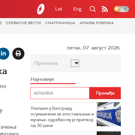
Lat
Eng
Е
СЕРВИСНЕ ВЕСТИ
СМАТРАЧНИЦА
АРХИВА РУБРИКА
петак, 07. август 2026.
Прогноза
ка
Најновије
ело
Ухапшен у Београду
у
осумњичени за злостављање и
мучење, одређен му је притвор
од 30 дана
штачења
риродној