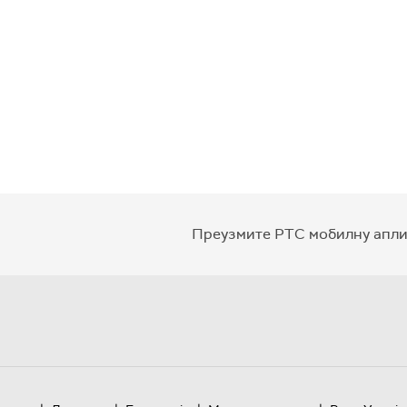
Преузмите РТС мобилну апли