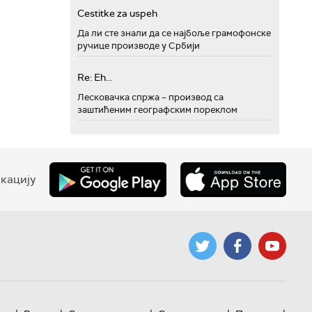
Cestitke za uspeh
Да ли сте знали да се најбоље грамофонске
ручице производе у Србији
Re: Eh...
Лесковачка спржа – производ са
заштићеним географским пореклом
кацију