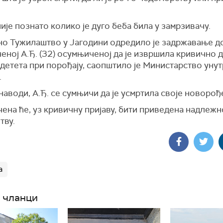
ије познато колико је дуго беба била у замрзивачу.
о Тужилаштво у Јагодини одредило је задржавање до
ној А.Ђ. (32) осумњиченој да је извршила кривично 
 детета при порођају, саопштило је Министарство уну
.
наводи, А.Ђ. се сумњичи да је усмртила своје новорођ
ена ће, уз кривичну пријаву, бити приведена надлеж
тву.
а
 чланци