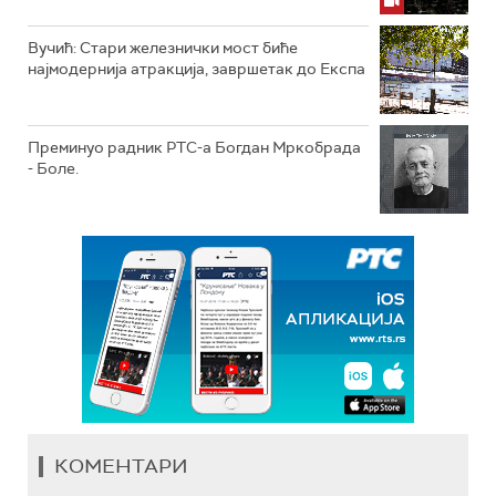
Вучић: Стари железнички мост биће
најмодернија атракција, завршетак до Експа
Преминуо радник РТС-а Богдан Мркобрада
- Боле.
КОМЕНТАРИ