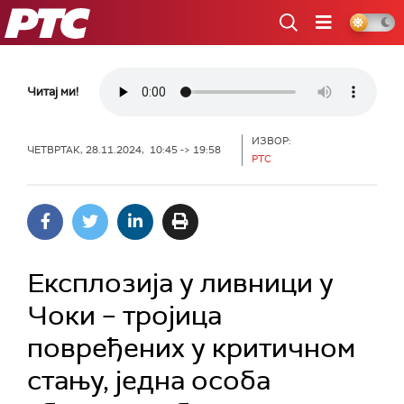
РТС
Читај ми!
ИЗВОР:
ЧЕТВРТАК, 28.11.2024, 10:45 -> 19:58
РТС
Експлозија у ливници у
Чоки – тројица
повређених у критичном
стању, једна особа