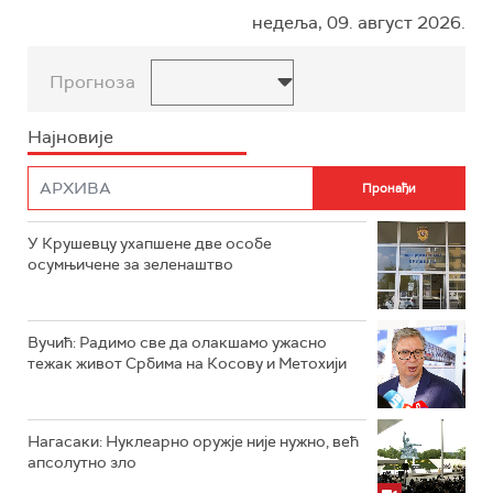
недеља, 09. август 2026.
Прогноза
Најновије
У Крушевцу ухапшене две особе
осумњичене за зеленаштво
Вучић: Радимо све да олакшамо ужасно
тежак живот Србима на Косову и Метохији
Нагасаки: Нуклеарно оружје није нужно, већ
апсолутно зло