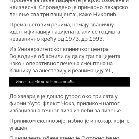
Процена за такве пацијенте је врло озбиљна и
неизвесна. Спроведено је примарно лекарско
лечење сва три пацијента", каже Николић.
Према његовим речима, немају званичну
идентификацију пацијената, али се годишта
незванично крећу од 1973. до 1993.
Из Универзитетског клиничког центра
Војводине објаснили су да су три пацијента
након оперативног лечења смештенa на
Клинику за анестезију и реанимацију УЦ.
Извештај Милета Новаковића
До хаварије је дошло јутрос око три сата у
фирми "Ауто-флекс" Чока, приликом наглог
избацивања течног лива из пећи за ливење.
Приликом експлозије, избио је и пожар, који
је
угашен.
О инциденту обавештено је Окружно јавно