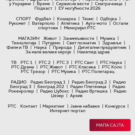
|
|
|
|
у Украјини
Време
Сервисне вести
Сматрачница
|
Подкаст
ЕУ могућности 2026
|
|
|
|
СПОРТ
Фудбал
Кошарка
Тенис
Одбојка
|
|
|
|
Рукомет
Ватерполо
Атлетика
Ауто-мото
Остали
|
спортови
Меморијал РТС
|
|
|
МАГАЗИН
Живот
Занимљивости
Музика
|
|
|
|
Технологијa
Путујемо
Свет познатих
Здравље
|
|
|
|
Филм и ТВ
Наука
Природа
Дигитални предузетник
|
За мале велике хероје
Наизглед здрав
|
|
|
|
|
ТВ
РТС 1
РТС 2
РТС 3
РТС Свет
РТС Наука
|
|
|
|
РТС Драма
РТС Живот
РТС Класика
РТС Коло
|
|
РТС Трезор
РТС Музика
РТС Полетарац
|
|
РАДИО
Радио Београд 1
Радио Београд 2
Радио
|
|
|
Београд 3
Београд 202
Радио Плетеница
Радио
|
|
|
Рокенролер
Радио Џубокс
Радио Вртешка
Радио
|
Џезер
Архив
|
|
|
|
РТС
Контакт
Маркетинг
Јавне набавке
Конкурси
Интернет портал
МАПА САЈТА