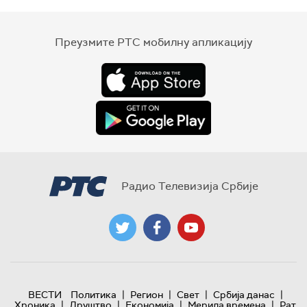
Преузмите РТС мобилну апликацију
Радио Телевизија Србије
|
|
|
|
ВЕСТИ
Политика
Регион
Свет
Србија данас
|
|
|
|
Хроника
Друштво
Економија
Мерила времена
Рат