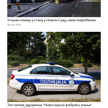
Угашен пожар у стану у Новом Саду, нема повређених
08. 08. 2026.
Заступник удружења "Новосадска фабрика знања"