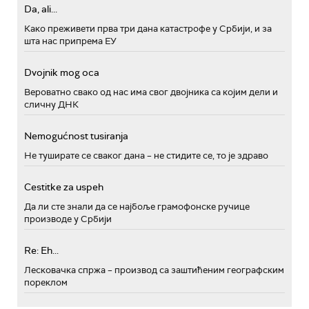
Da, ali...
Како преживети прва три дана катастрофе у Србији, и за
шта нас припрема ЕУ
Dvojnik mog oca
Вероватно свако од нас има свог двојника са којим дели и
сличну ДНК
Nemogućnost tusiranja
Не туширате се сваког дана – не стидите се, то је здраво
Cestitke za uspeh
Да ли сте знали да се најбоље грамофонске ручице
производе у Србији
Re: Eh...
Лесковачка спржа – производ са заштићеним географским
пореклом