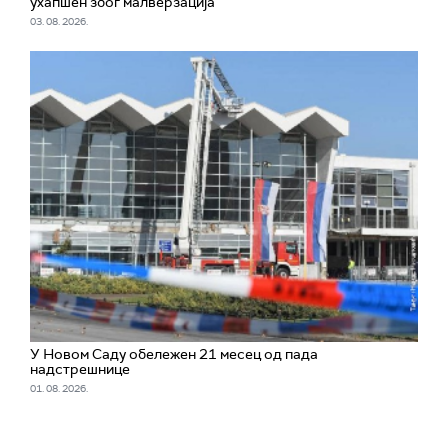
ухапшен због малверзација
03. 08. 2026.
У Новом Саду обележен 21 месец од пада
надстрешнице
01. 08. 2026.