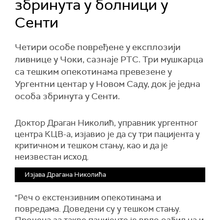
збринута у болници у
Сенти
Четири особе повређенe у експлозији
ливнице у Чоки, сазнаје РТС. Три мушкарца
са тешким опекотинама превезене у
Ургентни центар у Новом Саду, док је једна
особа збринута у Сенти.
Доктор Драган Николић, управник ургентног
центра КЦВ-а, изјавио је да су три пацијента у
критичном и тешком стању, као и да је
неизвестан исход.
Изјава Драгана Николића
"Реч о екстензивним опекотинама и
повредама. Доведени су у тешком стању.