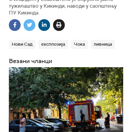
тужилаштво у Кикинди, наводи у саопштењу
ПУ Кикинда.
Нови Сад
експлозија
Чока
ливница
Везани чланци