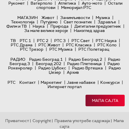
|
|
|
|
Рукомет
Ватерполо
Атлетика
Ауто-мото
Остали
|
спортови
Меморијал РТС
|
|
|
МАГАЗИН
Живот
Занимљивости
Музика
|
|
|
|
Технологијa
Путујемо
Свет познатих
Здравље
|
|
|
|
Филм и ТВ
Наука
Природа
Дигитални предузетник
|
За мале велике хероје
Наизглед здрав
|
|
|
|
|
ТВ
РТС 1
РТС 2
РТС 3
РТС Свет
РТС Наука
|
|
|
|
РТС Драма
РТС Живот
РТС Класика
РТС Коло
|
|
РТС Трезор
РТС Музика
РТС Полетарац
|
|
РАДИО
Радио Београд 1
Радио Београд 2
Радио
|
|
|
Београд 3
Београд 202
Радио Плетеница
Радио
|
|
|
Рокенролер
Радио Џубокс
Радио Вртешка
Радио
|
Џезер
Архив
|
|
|
|
РТС
Контакт
Маркетинг
Јавне набавке
Конкурси
Интернет портал
МАПА САЈТА
Приватност
Copyright
Правила употребе садржаја
Мапа
|
|
|
сајта