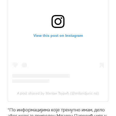
View this post on Instagram
A post shared by Милан Ђурић (@milandjuric.ns)
"По информацијима које тренутно имам, дело
због којег је приведен Младен Паповић није у