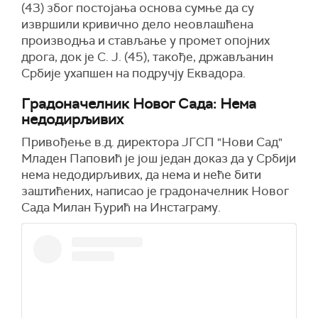
(43) због постојања основа сумње да су
извршили кривично дело неовлашћена
производња и стављање у промет опојних
дрога, док је С. Ј. (45), такође, држављанин
Србије ухапшен на подручју Еквадора.
Градоначелник Новог Сада: Нема
недодирљивих
Привођење в.д. директора ЈГСП "Нови Сад"
Младен Паповић је још један доказ да у Србији
нема недодирљивих, да нема и неће бити
заштићених,
написао је градоначелник Новог
Сада Милан Ђурић на Инстаграму
.