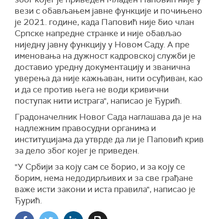
вези с обављањем јавне функције и почињено
је 2021. године, када Паповић није био члан
Српске напредне странке и није обављао
ниједну јавну функцију у Новом Саду. А пре
именовања на дужност кадровској служби је
доставио уредну документацију и званична
уверења да није кажњаван, нити осуђиван, као
и да се против њега не води кривични
поступак нити истрага",
написао је Ђурић
.
Градоначелник Новог Сада наглашава да је на
н
адлежни
м
правосудни органи
ма
и
институциј
ама
да утврде да ли је Паповић крив
за дело због којег је приведен.
"У Србији за коју сам се борио, и за коју се
борим, нема недодирљивих и за све грађане
важе исти закони и иста правила",
написао је
Ђурић
.