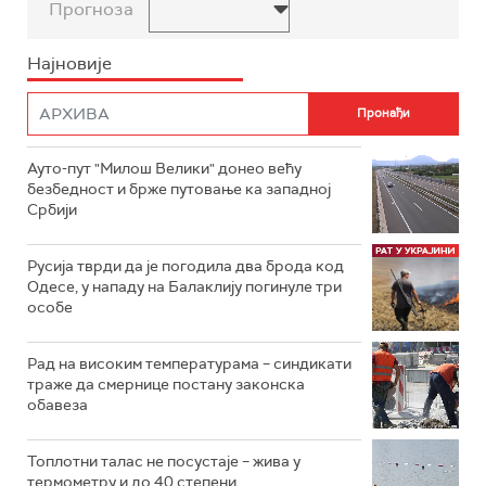
Прогноза
Најновије
Ауто-пут "Милош Велики" донео већу
безбедност и брже путовање ка западној
Србији
Русија тврди да је погодила два брода код
Одесе, у нападу на Балаклију погинуле три
особе
Рад на високим температурама – синдикати
траже да смернице постану законска
обавеза
Топлотни талас не посустаје – жива у
термометру и до 40 степени