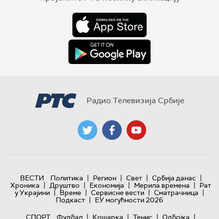
Радио Телевизија Србије
|
|
|
|
ВЕСТИ
Политика
Регион
Свет
Србија данас
|
|
|
|
Хроника
Друштво
Економија
Мерила времена
Рат
|
|
|
|
у Украјини
Време
Сервисне вести
Сматрачница
|
Подкаст
ЕУ могућности 2026
|
|
|
|
СПОРТ
Фудбал
Кошарка
Тенис
Одбојка