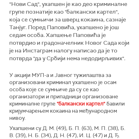
"Нови Сад", ухапшен је као део криминалне
групе познатије као "балкански картел",
која се сумњичи за шверц кокаина, сазнаје
Танјуг. Поред Паповића, ухапшено је још
седам особа. Хапшење Паповића је
потврдио и градоначелник Новог Сада који
је на Инстаграм налогу написао да је то
потврда "да у Србији нема недодирљивих".
У акцији МУП-а и Јавног тужилаштва за
организовани криминал ухапшено je осам
особа које се сумњиче да су се као
организатори и припадници организоване
криминалне групе
"балкански картел"
бавили
кријумчарењем кокаина на међународном
нивоу.
Ухапшени су Д. М. (49), Б. П. (63), М. П. (38), Б.
В. (39), Н. Б. (34), Д. Н. (47), И. Ц. (47) и Д. Ђ.