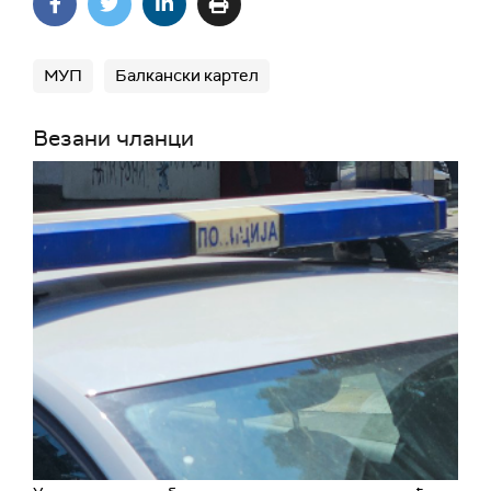
МУП
Балкански картел
Везани чланци