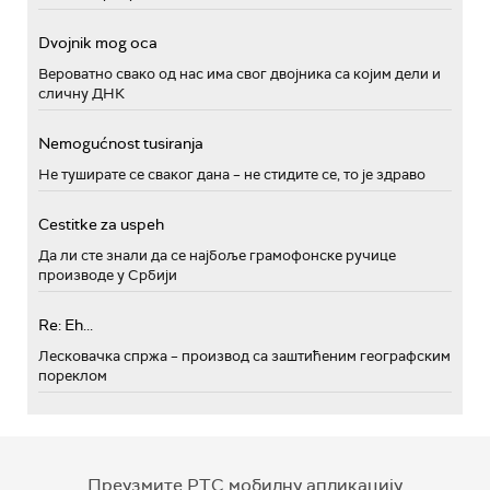
Dvojnik mog oca
Вероватно свако од нас има свог двојника са којим дели и
сличну ДНК
Nemogućnost tusiranja
Не туширате се сваког дана – не стидите се, то је здраво
Cestitke za uspeh
Да ли сте знали да се најбоље грамофонске ручице
производе у Србији
Re: Eh...
Лесковачка спржа – производ са заштићеним географским
пореклом
Преузмите РТС мобилну апликацију