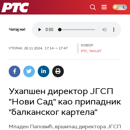
РТС
Читај ми!
ИЗВОР:
УТОРАК, 26.11.2024, 17:14 -> 17:47
РТС, ТАНЈУГ
Ухапшен директор ЈГСП
"Нови Сад" као припадник
"балканског картела“
Младен Паповић, вршилац директора ЈГСП