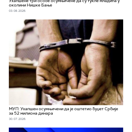
Ухапшенe три особе осумњичене да су тукле младића у
околини Нишке Бање
03. 08. 2026.
МУП: Ухапшен осумњичени да је оштетио буџет Србије
за 52 милиона динара
30. 07. 2026.