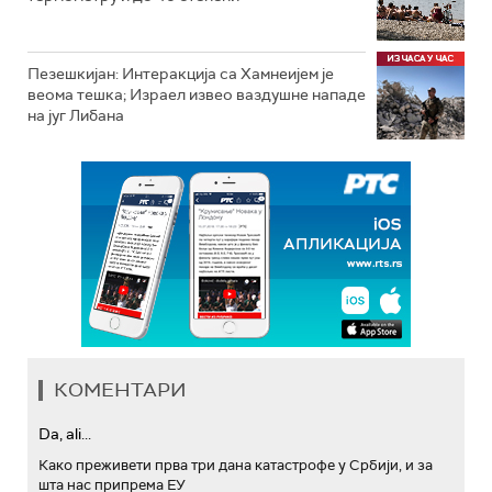
Пезешкијан: Интеракција са Хамнеијем је
веома тешка; Израел извео ваздушне нападе
на југ Либана
КОМЕНТАРИ
Da, ali...
Како преживети прва три дана катастрофе у Србији, и за
шта нас припрема ЕУ