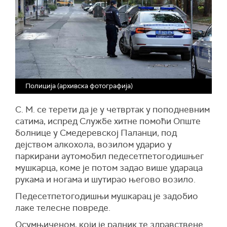
Полиција (архивска фотографија)
С. М. се терети да је у четвртак у поподневним
сатима, испред Службе хитне помоћи Опште
болнице у Смедеревској Паланци, под
дејством алкохола, возилом ударио у
паркирани аутомобил педесетпетогодишњег
мушкарца, коме је потом задао више удараца
рукама и ногама и шутирао његово возило.
Педесетпетогодишњи мушкарац је задобио
лаке телесне повреде.
Осумњиченом, који је радник те здравствене