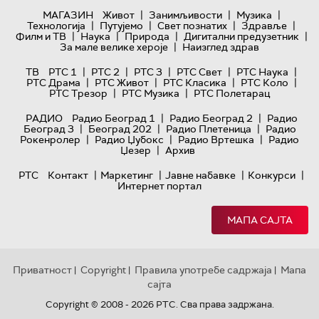
|
|
|
МАГАЗИН
Живот
Занимљивости
Музика
|
|
|
|
Технологијa
Путујемо
Свет познатих
Здравље
|
|
|
|
Филм и ТВ
Наука
Природа
Дигитални предузетник
|
За мале велике хероје
Наизглед здрав
|
|
|
|
|
ТВ
РТС 1
РТС 2
РТС 3
РТС Свет
РТС Наука
|
|
|
|
РТС Драма
РТС Живот
РТС Класика
РТС Коло
|
|
РТС Трезор
РТС Музика
РТС Полетарац
|
|
РАДИО
Радио Београд 1
Радио Београд 2
Радио
|
|
|
Београд 3
Београд 202
Радио Плетеница
Радио
|
|
|
Рокенролер
Радио Џубокс
Радио Вртешка
Радио
|
Џезер
Архив
|
|
|
|
РТС
Контакт
Маркетинг
Јавне набавке
Конкурси
Интернет портал
МАПА САЈТА
Приватност
Copyright
Правила употребе садржаја
Мапа
|
|
|
сајта
Copyright © 2008 - 2026 РТС. Сва права задржана.