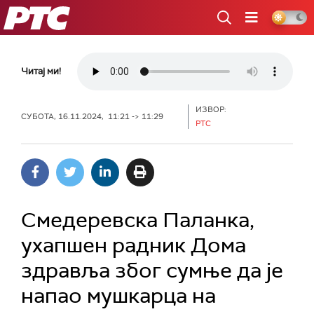
РТС
Читај ми!
ИЗВОР:
СУБОТА, 16.11.2024, 11:21 -> 11:29
РТС
Смедеревска Паланка,
ухапшен радник Дома
здравља због сумње да је
напао мушкарца на