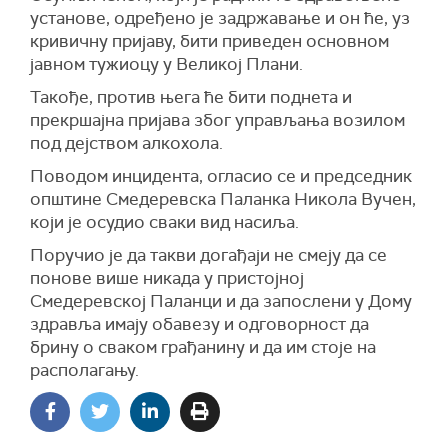
установе, одређено је задржавање и он ће, уз
кривичну пријаву, бити приведен основном
јавном тужиоцу у Великој Плани.
Такође, против њега ће бити поднета и
прекршајна пријава због управљања возилом
под дејством алкохола.
Поводом инцидента, огласио се и председник
општине Смедеревска Паланка Никола Вучен,
који је осудио сваки вид насиља.
Поручио је да такви догађаји не смеју да се
понове више никада у пристојној
Смедеревској Паланци и да запослени у Дому
здравља имају обавезу и одговорност да
брину о сваком грађанину и да им стоје на
располагању.