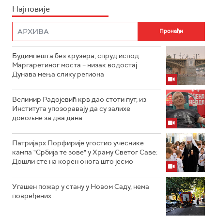
Најновије
Будимпешта без крузера, спруд испод
Маргаретиног моста – низак водостај
Дунава мења слику региона
Велимир Радојевић крв дао стоти пут, из
Института упозоравају да су залихе
довољне за два дана
Патријарх Порфирије угостио учеснике
кампа "Србија те зове" у Храму Светог Саве:
Дошли сте на корен онога што јесмо
Угашен пожар у стану у Новом Саду, нема
повређених