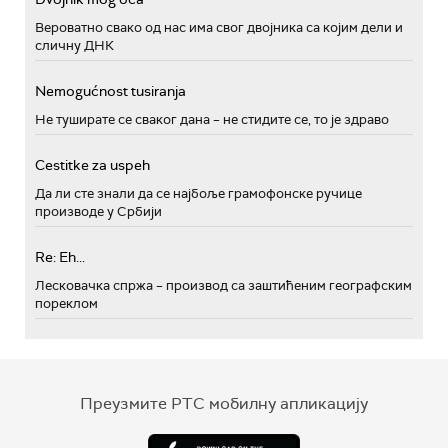
Вероватно свако од нас има свог двојника са којим дели и
сличну ДНК
Nemogućnost tusiranja
Не туширате се сваког дана – не стидите се, то је здраво
Cestitke za uspeh
Да ли сте знали да се најбоље грамофонске ручице
производе у Србији
Re: Eh...
Лесковачка спржа – производ са заштићеним географским
пореклом
Преузмите РТС мобилну апликацију