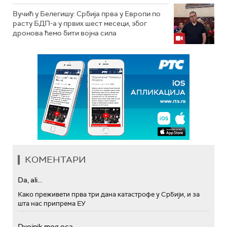
Вучић у Белегишу: Србија прва у Европи по
расту БДП-а у првих шест месеци, због
дронова ћемо бити војна сила
КОМЕНТАРИ
Da, ali...
Како преживети прва три дана катастрофе у Србији, и за
шта нас припрема ЕУ
Dvojnik mog oca