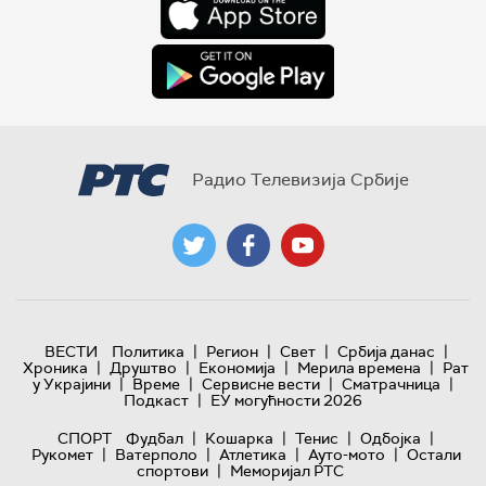
Радио Телевизија Србије
|
|
|
|
ВЕСТИ
Политика
Регион
Свет
Србија данас
|
|
|
|
Хроника
Друштво
Економија
Мерила времена
Рат
|
|
|
|
у Украјини
Време
Сервисне вести
Сматрачница
|
Подкаст
ЕУ могућности 2026
|
|
|
|
СПОРТ
Фудбал
Кошарка
Тенис
Одбојка
|
|
|
|
Рукомет
Ватерполо
Атлетика
Ауто-мото
Остали
|
спортови
Меморијал РТС