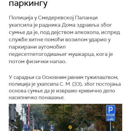
паркингу
Полиција у Смедеревској Паланци
ухапсила је радника Дома здравља због
сумње да је, под дејством алкохола, испред
службе хитне помоћи возилом ударио у
паркирани аутомобил
педесетпетогодишњег мушкарца, кога је
потом физички напао.
У сарадњи са Основним јавним тужилаштвом,
полиција је ухапсила С. М. (33), због постојања
основа сумње да је извршио кривично дело
насилничко понашање.