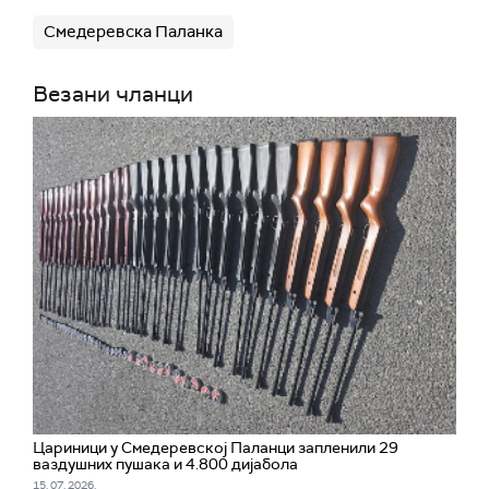
Смедеревска Паланка
Везани чланци
Цариници у Смедеревској Паланци запленили 29
ваздушних пушака и 4.800 дијабола
15. 07. 2026.