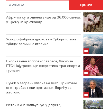
Афричка куга однела више од 36.000 свиња,
у Срему најкритичније
Ускоро фабрика дронова у Србији - стиже
"убица" величине играчке
Висока цена топлотног таласа; Лукић за
РТС: Најугроженији енергетика, транспорт и
туризам
Лучић о забрани уласка на КиМ: Приштини
опет требао неки противник, борићу се
жестоко
Исток Кине запљуснуо "Делфин",