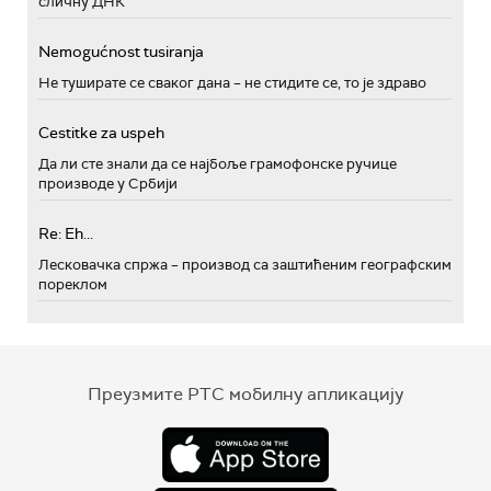
сличну ДНК
Nemogućnost tusiranja
Не туширате се сваког дана – не стидите се, то је здраво
Cestitke za uspeh
Да ли сте знали да се најбоље грамофонске ручице
производе у Србији
Re: Eh...
Лесковачка спржа – производ са заштићеним географским
пореклом
Преузмите РТС мобилну апликацију