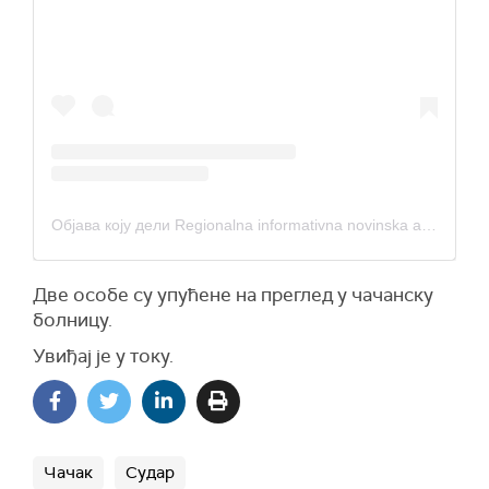
Објава коју дели Regionalna informativna novinska agencija (RINA) (@_rina.rs)
Две особе су упућене на преглед у чачанску
болницу.
Увиђај је у току.
Чачак
Судар