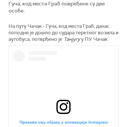
Гуча, код места Граб повређене су две
особе.
На путу Чачак - Гуча, код места Граб, данас
поподне је дошло до судара теретног возила и
аутобуса, потврђено је
Танјугу
у ПУ Чачак.
Прикажи ову објаву у апликацији Instagram