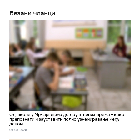
Везани чланци
Од школе у Мрчајевцима до друштвених мрежа – како
препознати и зауставити полно узнемиравање међу
децом
06. 08. 2026.