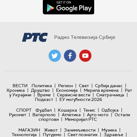
Радио Телевизија Србије
|
|
|
|
ВЕСТИ
Политика
Регион
Свет
Србија данас
|
|
|
|
Хроника
Друштво
Економија
Мерила времена
Рат
|
|
|
|
у Украјини
Време
Сервисне вести
Сматрачница
|
Подкаст
ЕУ могућности 2026
|
|
|
|
СПОРТ
Фудбал
Кошарка
Тенис
Одбојка
|
|
|
|
Рукомет
Ватерполо
Атлетика
Ауто-мото
Остали
|
спортови
Меморијал РТС
|
|
|
МАГАЗИН
Живот
Занимљивости
Музика
|
|
|
|
Технологијa
Путујемо
Свет познатих
Здравље