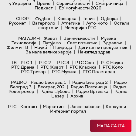
|
|
|
|
у Украјини
Време
Сервисне вести
Сматрачница
|
Подкаст
ЕУ могућности 2026
|
|
|
|
СПОРТ
Фудбал
Кошарка
Тенис
Одбојка
|
|
|
|
Рукомет
Ватерполо
Атлетика
Ауто-мото
Остали
|
спортови
Меморијал РТС
|
|
|
МАГАЗИН
Живот
Занимљивости
Музика
|
|
|
|
Технологијa
Путујемо
Свет познатих
Здравље
|
|
|
|
Филм и ТВ
Наука
Природа
Дигитални предузетник
|
За мале велике хероје
Наизглед здрав
|
|
|
|
|
ТВ
РТС 1
РТС 2
РТС 3
РТС Свет
РТС Наука
|
|
|
|
РТС Драма
РТС Живот
РТС Класика
РТС Коло
|
|
РТС Трезор
РТС Музика
РТС Полетарац
|
|
РАДИО
Радио Београд 1
Радио Београд 2
Радио
|
|
|
Београд 3
Београд 202
Радио Плетеница
Радио
|
|
|
Рокенролер
Радио Џубокс
Радио Вртешка
Радио
|
Џезер
Архив
|
|
|
|
РТС
Контакт
Маркетинг
Јавне набавке
Конкурси
Интернет портал
МАПА САЈТА