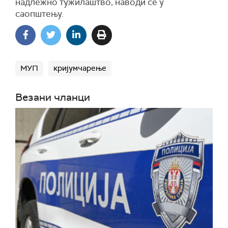
надлежно тужилаштво, наводи се у
саопштењу.
МУП
кријумчарење
Везани чланци