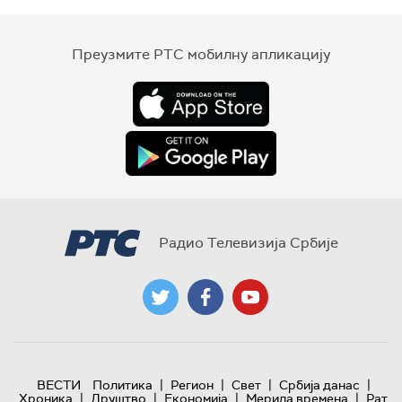
Преузмите РТС мобилну апликацију
Радио Телевизија Србије
|
|
|
|
ВЕСТИ
Политика
Регион
Свет
Србија данас
|
|
|
|
Хроника
Друштво
Економија
Мерила времена
Рат