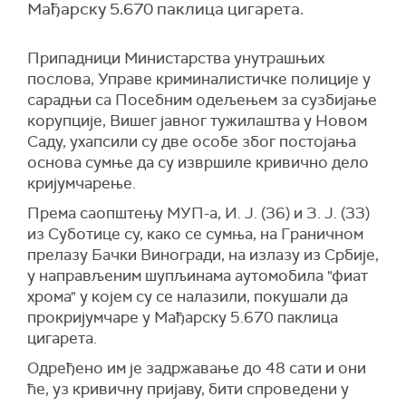
Мађарску 5.670 паклица цигарета.
Припадници Министарства унутрашњих
послова, Управе криминалистичке полиције у
сарадњи са Посебним одељењем за сузбијање
корупције, Вишег јавног тужилаштва у Новом
Саду, ухапсили су две особе због постојања
основа сумње да су извршиле кривично дело
кријумчарење.
Према саопштењу МУП-а, И. Ј. (36) и З. Ј. (33)
из Суботице су, како се сумња, на Граничном
прелазу Бачки Виногради, на излазу из Србије,
у направљеним шупљинама аутомобила "фиат
хрома" у којем су се налазили, покушали да
прокријумчаре у Мађарску 5.670 паклица
цигарета.
Одређено им је задржавање до 48 сати и они
ће, уз кривичну пријаву, бити спроведени у