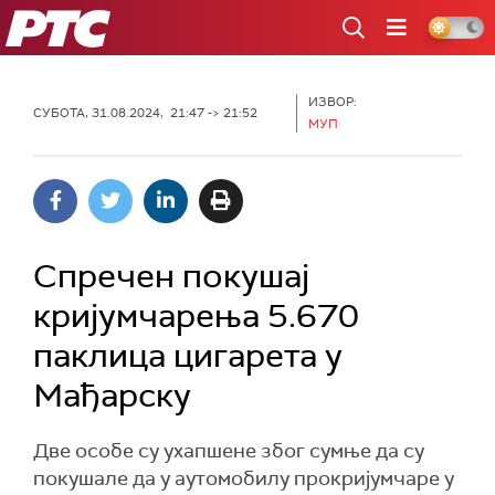
РТС
ИЗВОР:
СУБОТА, 31.08.2024, 21:47 -> 21:52
МУП
Спречен покушај
кријумчарења 5.670
паклица цигарета у
Мађарску
Две особе су ухапшене због сумње да су
покушале да у аутомобилу прокријумчаре у