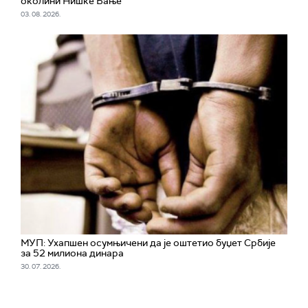
околини Нишке Бање
03. 08. 2026.
МУП: Ухапшен осумњичени да је оштетио буџет Србије
за 52 милиона динара
30. 07. 2026.