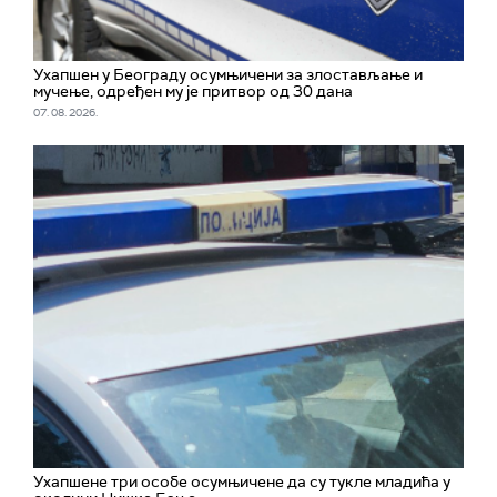
Ухапшен у Београду осумњичени за злостављање и
мучење, одређен му је притвор од 30 дана
07. 08. 2026.
Ухапшенe три особе осумњичене да су тукле младића у