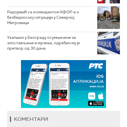
Радојевић са командантом КФОР-а о
безбедносној ситуацији у Северној
Митровици
Ухапшен у Београду осумњичени за
злостављање и мучење, одређен му је
притвор од 30 дана
КОМЕНТАРИ