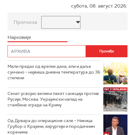
субота, 08. август 2026.
Прогноза
Најновије
Мали предах од врелих дана, али и даље
сунчано – највиша дневна температура до 36
степени
Сенат усвојио велики пакет санкција против
Русије; Москва: Украјински напад на
стамбене зграде на Криму
Од Дрвара до операционе сале – Никица
Грубор о Крајини, хирургији и породичним
коренима