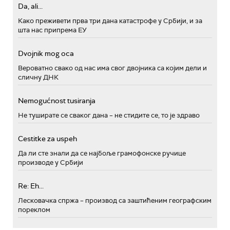
Da, ali...
Како преживети прва три дана катастрофе у Србији, и за
шта нас припрема ЕУ
Dvojnik mog oca
Вероватно свако од нас има свог двојника са којим дели и
сличну ДНК
Nemogućnost tusiranja
Не туширате се сваког дана – не стидите се, то је здраво
Cestitke za uspeh
Да ли сте знали да се најбоље грамофонске ручице
производе у Србији
Re: Eh...
Лесковачка спржа – производ са заштићеним географским
пореклом