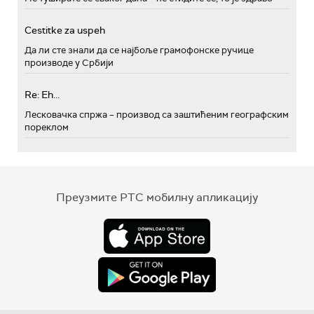
Cestitke za uspeh
Да ли сте знали да се најбоље грамофонске ручице
производе у Србији
Re: Eh...
Лесковачка спржа – производ са заштићеним географским
пореклом
Преузмите РТС мобилну апликацију