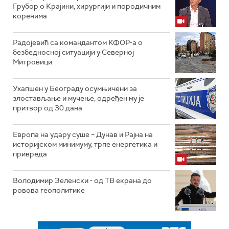
Грубор о Крајини, хирургији и породичним
коренима
Радојевић са командантом КФОР-а о
безбедносној ситуацији у Северној
Митровици
Ухапшен у Београду осумњичени за
злостављање и мучење, одређен му је
притвор од 30 дана
Европа на удару суше – Дунав и Рајна на
историјском минимуму, трпе енергетика и
привреда
Володимир Зеленски - од ТВ екрана до
ровова геополитике