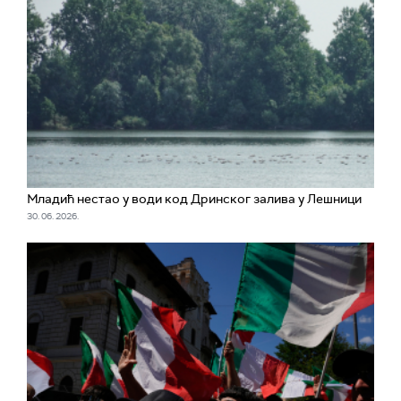
Младић нестао у води код Дринског залива у Лешници
30. 06. 2026.