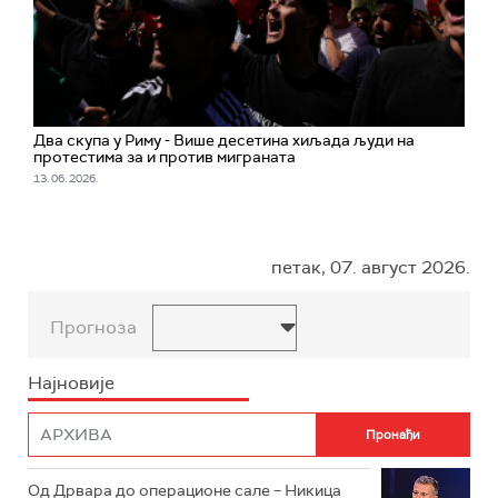
Два скупа у Риму - Више десетина хиљада људи на
протестима за и против миграната
13. 06. 2026.
петак, 07. август 2026.
Прогноза
Најновије
Од Дрвара до операционе сале – Никица