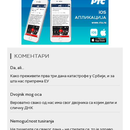
КОМЕНТАРИ
Da, ali...
Како преживети прва три дана катастрофе у Србији, и за
шта нас припрема ЕУ
Dvojnik mog oca
Вероватно свако од нас има свог двојника са којим дели и
сличну ДНК
Nemogućnost tusiranja
Не туширате се сваког дана – не стидите се, то је здраво