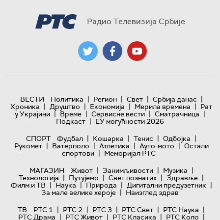
Радио Телевизија Србије
|
|
|
|
ВЕСТИ
Политика
Регион
Свет
Србија данас
|
|
|
|
Хроника
Друштво
Економија
Мерила времена
Рат
|
|
|
|
у Украјини
Време
Сервисне вести
Сматрачница
|
Подкаст
ЕУ могућности 2026
|
|
|
|
СПОРТ
Фудбал
Кошарка
Тенис
Одбојка
|
|
|
|
Рукомет
Ватерполо
Атлетика
Ауто-мото
Остали
|
спортови
Меморијал РТС
|
|
|
МАГАЗИН
Живот
Занимљивости
Музика
|
|
|
|
Технологијa
Путујемо
Свет познатих
Здравље
|
|
|
|
Филм и ТВ
Наука
Природа
Дигитални предузетник
|
За мале велике хероје
Наизглед здрав
|
|
|
|
|
ТВ
РТС 1
РТС 2
РТС 3
РТС Свет
РТС Наука
|
|
|
|
РТС Драма
РТС Живот
РТС Класика
РТС Коло