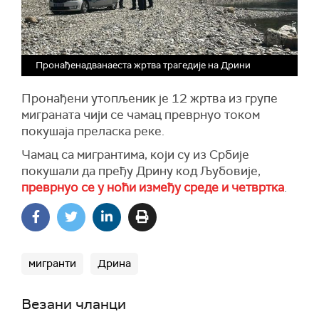
Пронађенадванаеста жртва трагедије на Дрини
Пронађени утопљеник је 12 жртва из групе
миграната чији се чамац преврнуо током
покушаја преласка реке.
Чамац са мигрантима, који су из Србије
покушали да пређу Дрину код Љубовије,
преврнуо се у ноћи између среде и четвртка
.
мигранти
Дрина
Везани чланци