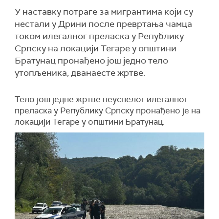
У наставку потраге за мигрантима који су
нестали у Дрини после превртања чамца
током илегалног преласка у Републику
Српску на локацији Тегаре у општини
Братунац пронађено још једно тело
утопљеника, дванаесте жртве.
Тело још једне жртве неуспелог илегалног
преласка у Републику Српску пронађено је на
локацији Тегаре у општини Братунац.