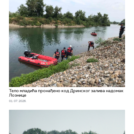
Тело младића пронађено код Дринског залива надомак
Лознице
01. 07. 2026.