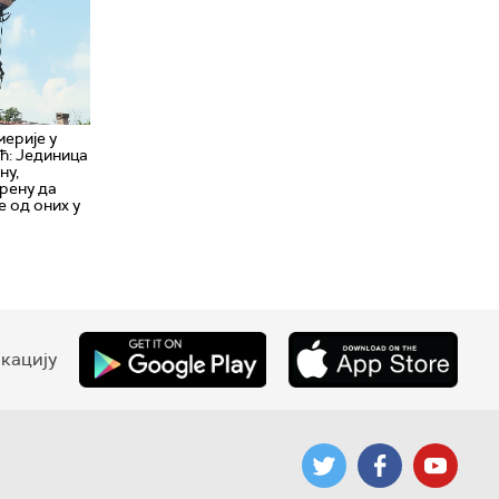
ерије у
ћ: Јединица
ну,
ерену да
е од оних у
кацију