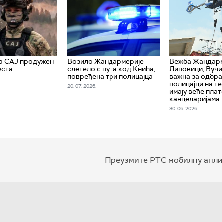
а САЈ продужен
Возило Жандармерије
Вежба Жандарм
уста
слетело с пута код Кнића,
Липовици, Вучи
повређена три полицајца
важна за одбра
полицајци на т
20. 07. 2026.
имају веће плат
канцеларијама
30. 06. 2026.
Преузмите РТС мобилну апли