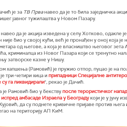
ачић је за
ТВ Прва
навео да је то била заједничка акц
ишег јавног тужилаштва у Новом Пазару.
 навео да је акција изведена у селу Хотково, одакле ј
н није био у својој кући, већ је пронађен у оној која је
метара од његове, а која је власништво његовог зета
а, криминалца из Новог Пазара који се тренутно нал
њу затворске казне у Нишу.
м хапшења (Рамовић) је пружио отпор, пуцао је на по
је три-четири хица и
припадници Специјалне антитер
 су га ликвидирали
", рекао је Дачић.
 је Рамовић био у бекству
после терористичког напад
 испред амбасаде Израела у Београду
који је у јуну и
јовић, да су поднете кривичне пријаве против њега и
егао на територију АП КиМ.