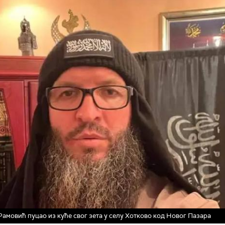
Рамовић пуцао из куће свог зета у селу Хотково код Новог Пазара