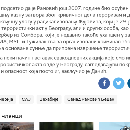
 подсетио да је Рамовић још 2007. године био осуђен
њу казну затвора због кривичног дела тероризам и д
кључну улогу у радикализовању Жујовића, који је 29. 
терористички акт у Београду, али и других особа, као 
рбер из Сомбора, који је недавно такође ухапшен у з
БИА, МУП и Тужилаштва за организовани криминал збо
ња основане сумње да припрема извршење терористич
на неки начин наставак свакодневних акција које смо 
рористичког акта овде у Београду, сагледавајући пок
 и опасност која постоји", закључио је Дачић.
мерија
САЈ
Вехабије
Сенад Рамовић Бецан
 чланци