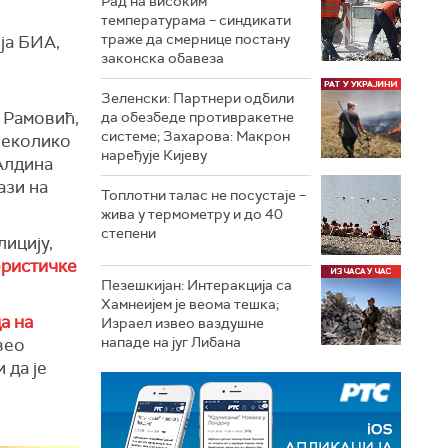
Рад на високим
температурама – синдикати
траже да смернице постану
ија БИА,
законска обавеза
Зеленски: Партнери одбили
е Рамовић,
да обезбеде противракетне
системе; Захарова: Макрон
 неколико
наређује Кијеву
 Алдина
ази на
Топлотни талас не посустаје –
жива у термометру и до 40
степени
лицију,
ористичке
Пезешкијан: Интеракција са
Хамнеијем је веома тешка;
а на
Израел извео ваздушне
нападе на југ Либана
звео
 да је