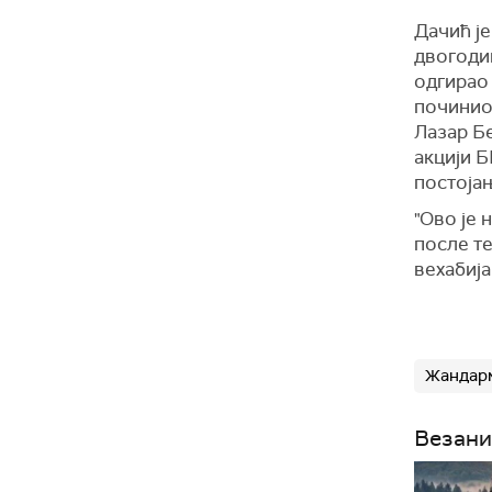
Дачић је
двогодиш
одгирао 
починио 
Лазар Бе
акцији 
постоја
"Ово је 
после те
вехабија
Жандар
Везани