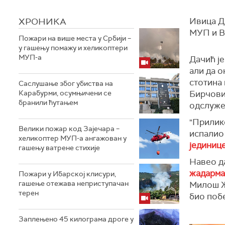
ХРОНИКА
Ивица Д
МУП и В
Пожари на више места у Србији –
у гашењу помажу и хеликоптери
МУП-а
Дачић је
али да о
стотина 
Саслушање због убиства на
Карабурми, осумњичени се
Бирчовић
бранили ћутањем
одслуже
"Прилико
Велики пожар код Зајечара –
испалио 
хеликоптер МУП-а ангажован у
јединице
гашењу ватрене стихије
Навео да
жадарма
Пожари у Ибарској клисури,
гашење отежава неприступачан
Милош Жу
терен
био поб
Заплењено 45 килограма дроге у