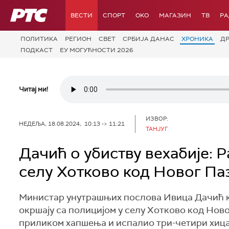
РТС
ВЕСТИ
СПОРТ
OKO
МАГАЗИН
ТВ
Р
ПОЛИТИКА
РЕГИОН
СВЕТ
СРБИЈА ДАНАС
ХРОНИКА
Д
ПОДКАСТ
ЕУ МОГУЋНОСТИ 2026
Читај ми!
ИЗВОР:
НЕДЕЉА, 18.08.2024, 10:13 -> 11:21
ТАНЈУГ
Дачић о убиству вехабије: Р
селу Хотково код Новог Па
Министар унутрашњих послова Ивица Дачић каж
окршају са полицијом у селу Хотково код Ново
приликом хапшења и испалио три-четири хица