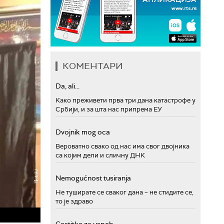
КОМЕНТАРИ
Da, ali...
Како преживети прва три дана катастрофе у
Србији, и за шта нас припрема ЕУ
Dvojnik mog oca
Вероватно свако од нас има свог двојника
са којим дели и сличну ДНК
Nemogućnost tusiranja
Не туширате се сваког дана – не стидите се,
то је здраво