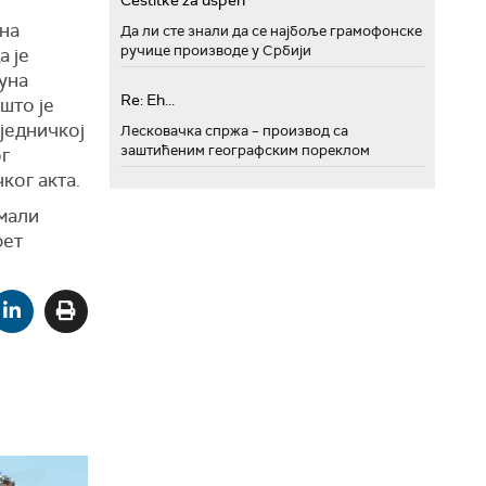
Cestitke za uspeh
 на
Да ли сте знали да се најбоље грамофонске
ручице производе у Србији
а је
јуна
Re: Eh...
што је
аједничкој
Лесковачка спржа – производ са
заштићеним географским пореклом
г
ког акта.
имали
рет