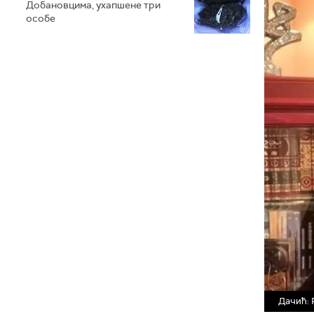
Добановцима, ухапшене три
особе
Дачић: 