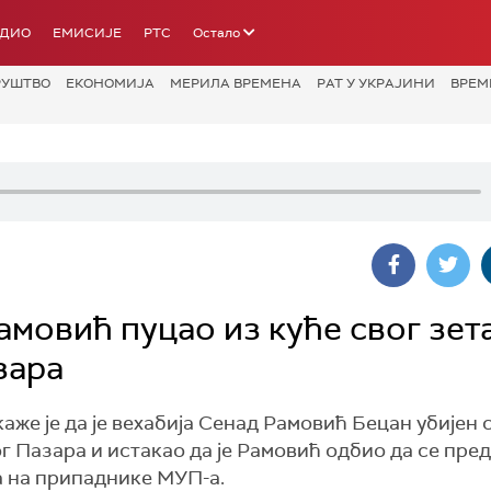
АДИО
ЕМИСИЈЕ
РТС
Остало
РУШТВО
ЕКОНОМИЈА
МЕРИЛА ВРЕМЕНА
РАТ У УКРАЈИНИ
ВРЕМ
амовић пуцао из куће свог зета
зара
е је да је вехабија Сенад Рамовић Бецан убијен 
г Пазара и истакао да је Рамовић одбио да се пре
 на припаднике МУП-а.