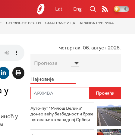
Lat
Eng
Е
СЕРВИСНЕ ВЕСТИ
СМАТРАЧНИЦА
АРХИВА РУБРИКА
четвртак, 06. август 2026.
Прогноза
Најновије
 у
Ауто-пут "Милош Велики"
донео већу безбедност и брже
синоћ у
путовање ка западној Србији
да