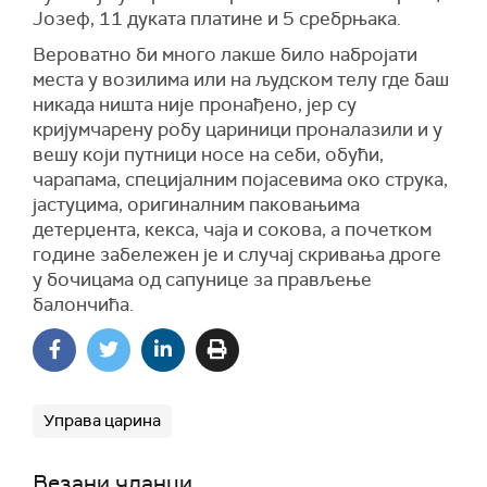
Јозеф, 11 дуката платине и 5 сребрњака.
Вероватно би много лакше било набројати
места у возилима или на људском телу где баш
никада ништа није пронађено, јер су
кријумчарену робу цариници проналазили
и
у
вешу који путници носе на себи
,
обући,
чарапама, специјалним појасевима око струка,
јастуцима,
оригиналним паковањима
детерџента, кекса, чаја и сокова, а почетком
године забележен је и случај скривања дроге
у бочицама од сапунице за прављење
балончића.
Управа царина
Везани чланци