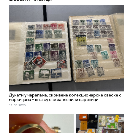
Дукати у чарапама, скривене колекционарске свеске с
маркицама – шта су све запленили цариници
11. 05. 2026.