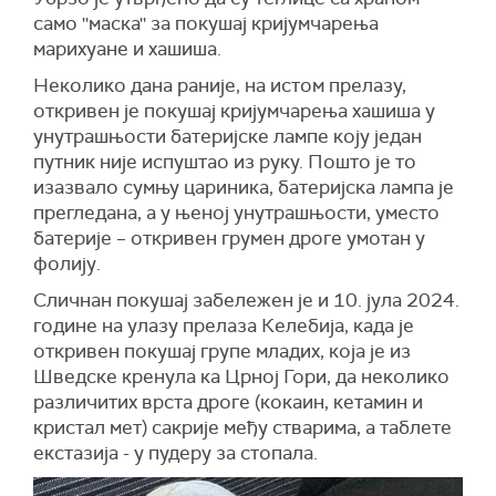
само ''маска'' за покушај кријумчарења
марихуане и хашиша.
Неколико дана раније, на истом прелазу,
откривен је покушај кријумчарења хашиша у
унутрашњости батеријске лампе коју један
путник није испуштао из руку. Пошто је то
изазвало сумњу цариника, батеријска лампа је
прегледана, а у њеној унутрашњости, уместо
батерије – откривен грумен дроге умотан у
фолију
.
Сличнан покушај забележен је и 10. јула 2024.
године на улазу прелаза Келебија, када је
откривен покушај групе младих, која је из
Шведске кренула ка Црној Гори, да неколико
различитих врста дроге (кокаин, кетамин и
кристал мет) сакрије међу стварима, а таблете
екстазија - у пудеру за стопала.