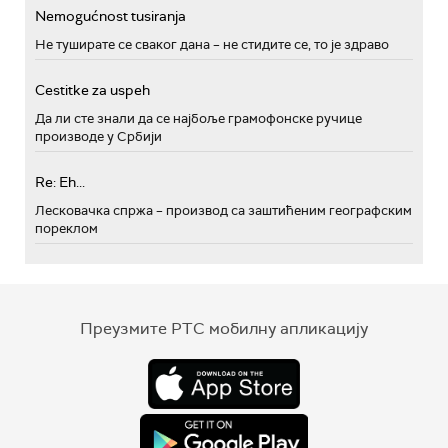
Nemogućnost tusiranja
Не туширате се сваког дана – не стидите се, то је здраво
Cestitke za uspeh
Да ли сте знали да се најбоље грамофонске ручице
производе у Србији
Re: Eh...
Лесковачка спржа – производ са заштићеним географским
пореклом
Преузмите РТС мобилну апликацију