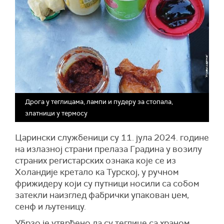
Дрога у теглицама, лампи и пудеру за стопала,
златници у термосу
Царински службеници су 11. јула 2024. године
на излазној страни прелаза Градина у возилу
страних регистарских ознака које се из
Холандије кретало ка Турској, у ручном
фрижидеру који су путници носили са собом
затекли наизглед фабрички упакован џем,
сенф и љутеницу.
Убрзо је утврђено да су теглице са храном