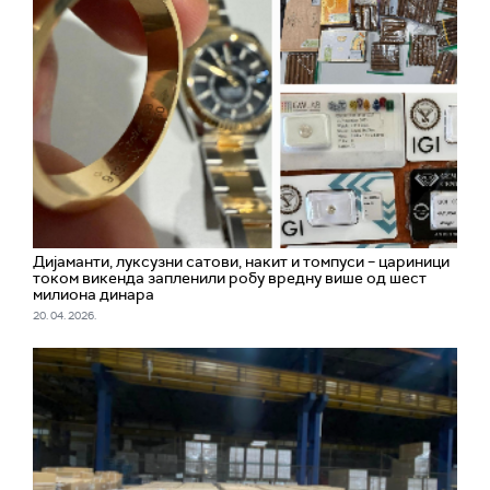
Дијаманти, луксузни сатови, накит и томпуси – цариници
током викенда запленили робу вредну више од шест
милиона динара
20. 04. 2026.