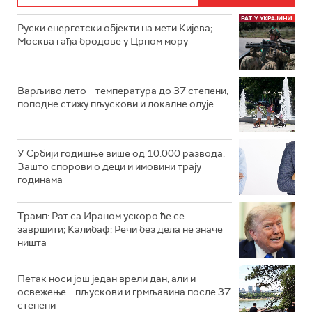
Руски енергетски објекти на мети Кијева;
Москва гађа бродове у Црном мору
Варљиво лето – температура до 37 степени,
поподне стижу пљускови и локалне олује
У Србији годишње више од 10.000 развода:
Зашто спорови о деци и имовини трају
годинама
Трамп: Рат са Ираном ускоро ће се
завршити; Калибаф: Речи без дела не значе
ништа
Петак носи још један врели дан, али и
освежење – пљускови и грмљавина после 37
степени