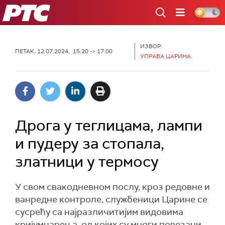
РТС
ИЗВОР:
ПЕТАК, 12.07.2024, 15:20 -> 17:00
УПРАВА ЦАРИНА
Дрога у теглицама, лампи
и пудеру за стопала,
златници у термосу
У свом свакодневном послу, кроз редовне и
ванредне кoнтроле, службеници Царине се
сусрећу са најразличитиjим видовима
кријумчарења, од којих су многи повезани