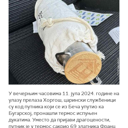
У вечерњим часовима 11. јула 2024. године на
улазу прелаза Хоргош, царински службеници
су код путника који се из Беча упутио ка
Бугарској, пронашли термос испуњен
дукатима. Уместо да пријави драгоцености,
путник је у термос сакрио 69 златника Франц