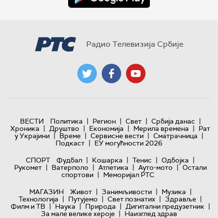
Радио Телевизија Србије
|
|
|
|
ВЕСТИ
Политика
Регион
Свет
Србија данас
|
|
|
|
Хроника
Друштво
Економија
Мерила времена
Рат
|
|
|
|
у Украјини
Време
Сервисне вести
Сматрачница
|
Подкаст
ЕУ могућности 2026
|
|
|
|
СПОРТ
Фудбал
Кошарка
Тенис
Одбојка
|
|
|
|
Рукомет
Ватерполо
Атлетика
Ауто-мото
Остали
|
спортови
Меморијал РТС
|
|
|
МАГАЗИН
Живот
Занимљивости
Музика
|
|
|
|
Технологијa
Путујемо
Свет познатих
Здравље
|
|
|
|
Филм и ТВ
Наука
Природа
Дигитални предузетник
|
За мале велике хероје
Наизглед здрав