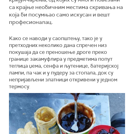
са крајње необичним местима скривања на
која би посумњао само искусан и вешт
професионалац.
Kaко се наводи у саопштењу, тако је у
претходних неколико дана спречен низ
покушаја да се преношење дроге преко
границе закамуфлира у предметима попут
теглица џема, сенфа и љутенице, батеријској
лампи, па чак и у пудеру за стопала, док су
непријављени златници откривени у једном
термосу.