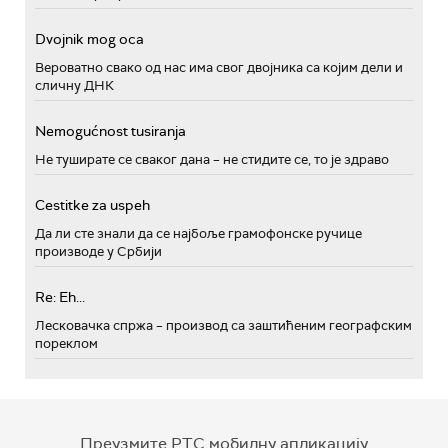
Dvojnik mog oca
Вероватно свако од нас има свог двојника са којим дели и
сличну ДНК
Nemogućnost tusiranja
Не туширате се сваког дана – не стидите се, то је здраво
Cestitke za uspeh
Да ли сте знали да се најбоље грамофонске ручице
производе у Србији
Re: Eh...
Лесковачка спржа – производ са заштићеним географским
пореклом
Преузмите РТС мобилну апликацију