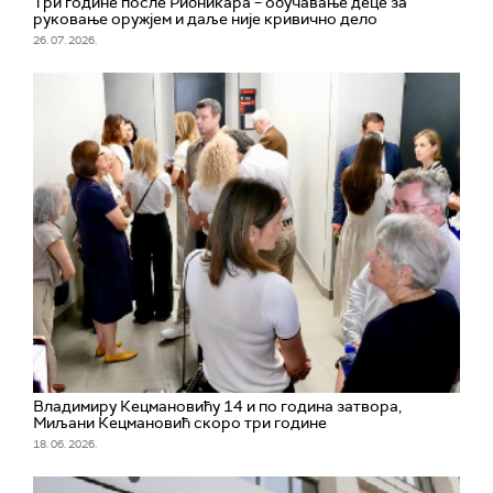
Три године после Рибникара – обучавање деце за
руковање оружјем и даље није кривично дело
26. 07. 2026.
Владимиру Кецмановићу 14 и по година затвора,
Миљани Кецмановић скоро три године
18. 06. 2026.