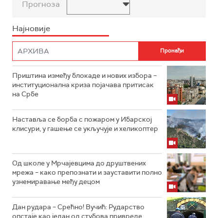
Прогноза
Најновије
Приштина између блокаде и нових избора –
институционална криза појачава притисак
на Србе
Наставља се борба с пожаром у Ибарској
клисури, у гашење се укључује и хеликоптер
Од школе у Мрчајевцима до друштвених
мрежа – како препознати и зауставити полно
узнемиравање међу децом
Дан рудара – Срећно! Вучић: Рударство
опстаје као један од стубова привреде