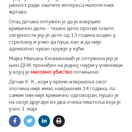
јавност ради заштите интереса малолетних
жртава.
Отац дечака оптужен је да је извршио
кривично дело – тешко дело против опште
сигурности јер је дете од 13 година водио у
стрељану и учио да пуца, као и да није
адекватно чувао оружје у кући.
Мајка Миљана Кецмановић је оптужена јер је
њен ДНК пронађен на једној чаури у учионици
у којој је
масовно убиство
почињено.
Дечак К. К., који у време извршења овог
злочина није имао навршених 14 година, па
самим тим није кривично одговоран, пуцао је
на своје другаре из два очева пиштоља која је
узео 1. маја.