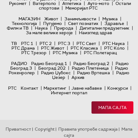
|
|
|
|
Рукомет
Ватерполо
Атлетика
Ауто-мото
Остали
|
спортови
Меморијал РТС
|
|
|
МАГАЗИН
Живот
Занимљивости
Музика
|
|
|
|
Технологијa
Путујемо
Свет познатих
Здравље
|
|
|
|
Филм и ТВ
Наука
Природа
Дигитални предузетник
|
За мале велике хероје
Наизглед здрав
|
|
|
|
|
ТВ
РТС 1
РТС 2
РТС 3
РТС Свет
РТС Наука
|
|
|
|
РТС Драма
РТС Живот
РТС Класика
РТС Коло
|
|
РТС Трезор
РТС Музика
РТС Полетарац
|
|
РАДИО
Радио Београд 1
Радио Београд 2
Радио
|
|
|
Београд 3
Београд 202
Радио Плетеница
Радио
|
|
|
Рокенролер
Радио Џубокс
Радио Вртешка
Радио
|
Џезер
Архив
|
|
|
|
РТС
Контакт
Маркетинг
Јавне набавке
Конкурси
Интернет портал
МАПА САЈТА
Приватност
Copyright
Правила употребе садржаја
Мапа
|
|
|
сајта