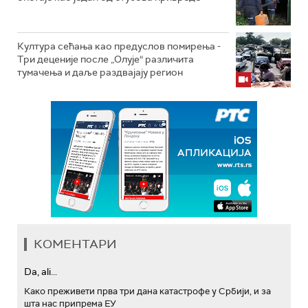
Култура сећања као предуслов помирења ­-
Три деценије после „Олује“ различита
тумачења и даље раздвајају регион
КОМЕНТАРИ
Da, ali...
Како преживети прва три дана катастрофе у Србији, и за
шта нас припрема ЕУ