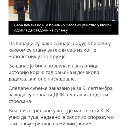
Баба дечака који је починио масовно убиство у школи
одбила да сведочи на суђењу
Полицајци су, како сазнаје
Танјуг,
описали у
каквом су стању затекли сеф из ког је
малолетник узео оружје.
За данас је била позвана и наставница
историје која је тад рањена и дечакова
дадиља, али оне нису дошле.
Следеће суђење заказано је за 9. септембра
за када су позвани ДНК вештак и сведок из
стрељане.
Власник стрељане у којој је малолетни К. К.
учио да пуца, недавно је склопио споразум о
признању кривице са Вишим јавним