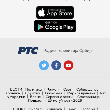
Радио Телевизија Србије
|
|
|
|
ВЕСТИ
Политика
Регион
Свет
Србија данас
|
|
|
|
Хроника
Друштво
Економија
Мерила времена
Рат
|
|
|
|
у Украјини
Време
Сервисне вести
Сматрачница
|
Подкаст
ЕУ могућности 2026
|
|
|
|
СПОРТ
Фудбал
Кошарка
Тенис
Одбојка