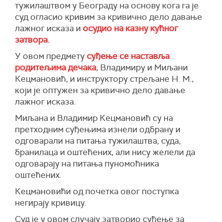
тужилаштвом у Београду на основу кога га је
суд огласио кривим за кривично дело давање
лажног исказа и
осудио на казну кућног
затвора.
У овом предмету
суђење се наставља
родитељима дечака
, Владимиру и Миљани
Кецмановић, и инструктору стрељане Н. М.,
који је оптужен за кривично дело давање
лажног исказа.
Миљана и Владимир Кецмановић су на
претходним суђењима изнели одбрану и
одговарали на питања тужилаштва, суда,
бранилаца и оштећених, али нису желели да
одговарају на питања пуномоћника
оштећених.
Кецмановићи од почетка овог поступка
негирају кривицу.
Суд је у овом случају затворио суђење за