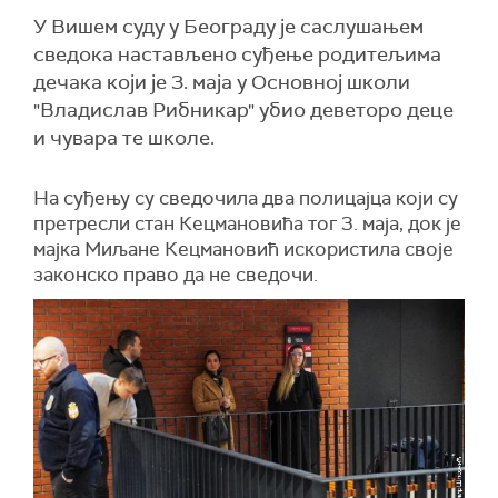
У Вишем суду у Београду је саслушањем
сведока настављено суђење родитељима
дечака који је 3. маја у Основној школи
"Владислав Рибникар" убио деветоро деце
и чувара те школе.
На суђењу су сведочила два полицајца који су
претресли стан Кецмановића тог 3. маја, док је
мајка Миљане Кецмановић искористила своје
законско право да не сведочи.