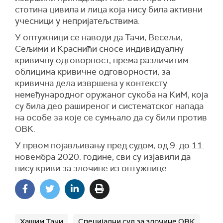
стотина цивила и лица која нису била активни
учесници у непријатељствима.
У оптужници се наводи да Тачи, Весељи,
Сељими и Краснићи сносе индивидуалну
кривичну одговорност, према различитим
облицима кривичне одговорности, за
кривична дела извршена у контексту
немеђународног оружаног сукоба на КиМ, која
су била део раширеног и систематског напада
на особе за које се сумњало да су били против
ОВК.
У првом појављивању пред судом, од 9. до 11.
новембра 2020. године, сви су изјавили да
нису криви за злочине из оптужнице.
Хашим Тачи
Специјални суд за злочине ОВК