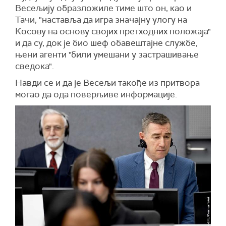
Весељију образложиле тиме што он, као и
Тачи, "наставља да игра значајну улогу на
Косову на основу својих претходних положаја"
и да су, док је био шеф обавештајне службе,
њени агенти "били умешани у застрашивање
сведока".
Навди се и да је Весељи такође из притвора
могао да ода поверљиве информације.