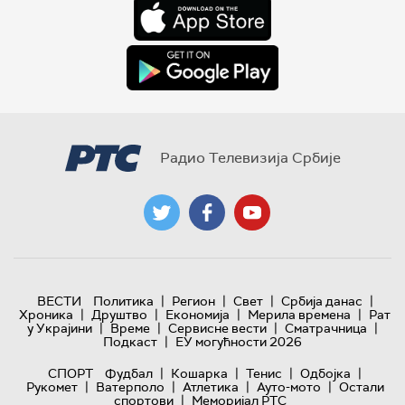
Радио Телевизија Србије
|
|
|
|
ВЕСТИ
Политика
Регион
Свет
Србија данас
|
|
|
|
Хроника
Друштво
Економија
Мерила времена
Рат
|
|
|
|
у Украјини
Време
Сервисне вести
Сматрачница
|
Подкаст
ЕУ могућности 2026
|
|
|
|
СПОРТ
Фудбал
Кошарка
Тенис
Одбојка
|
|
|
|
Рукомет
Ватерполо
Атлетика
Ауто-мото
Остали
|
спортови
Меморијал РТС