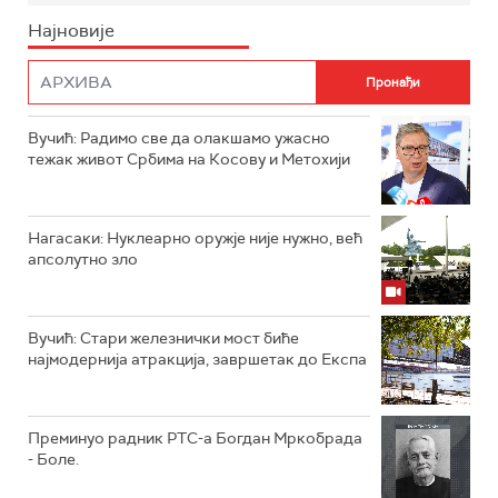
Најновије
Вучић: Радимо све да олакшамо ужасно
тежак живот Србима на Косову и Метохији
Нагасаки: Нуклеарно оружје није нужно, већ
апсолутно зло
Вучић: Стари железнички мост биће
најмодернија атракција, завршетак до Експа
Преминуо радник РТС-а Богдан Мркобрада
- Боле.