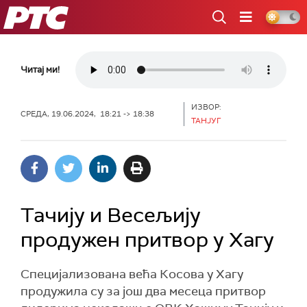
РТС
Читај ми!
ИЗВОР:
СРЕДА, 19.06.2024, 18:21 -> 18:38
ТАНЈУГ
Тачију и Весељију
продужен притвор у Хагу
Специјализована већа Косова у Хагу
продужила су за још два месеца притвор