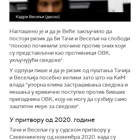
Кадри Весељи (десно)
Наглашено је и да је Веће закључило да
постоји ризик да би Тачи и Весељи на слободи
"поново починили злочине против оних који
су представљени као противници ОВК,
укључујући сведоке".
У одлуци пише и да је ризик од пуштања Тачија
и Весељија посебно велики зато што на КиМ
влада "упорна клима застрашивања сведока и
мешања у кривичне поступке против бивших
припадника ОВК, коју не могу да сузбију само
заштитне мере за сведоке".
У притвору од 2020. године
Тачи и Весељи су у судском притвору у
Схевенингену од новембра 2020. када су