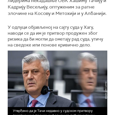
лидерима некадашње ОВК Хашиму Тачију и
Кадрију Весељију, оптуженим за ратне
злочине на Косову и Метохији и у Албанији.
У одлуци објављеној на сајту суда у Хагу,
наводи се да им је притвор продужен због
ризика да би могли да ометају рад суда, утичу
на сведоке или понове кривично дело.
Утврђено да је Тачи недавно у судском притвору