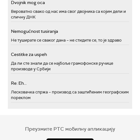
Dvojnik mog oca
Вероватно свако од нас има свог двојника са којим дели и
сличну ДНК
Nemogućnost tusiranja
Не туширате се сваког дана – не стидите се, то је здраво
Cestitke za uspeh
Да ли сте знали да се најбоље грамофонске ручице
производе у Србији
Re: Eh...
Лесковачка спржа – производ са заштићеним географским
пореклом
Преузмите РТС мобилну апликацију