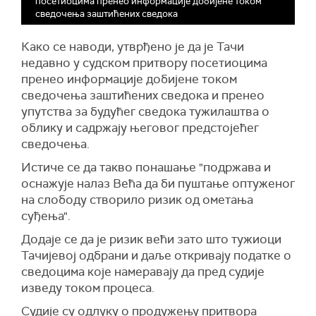
посетиоцима пренео информације добијене током
сведочења заштићених сведока
Како се наводи, утврђено је да је Тачи
недавно у судском притвору посетиоцима
пренео информације добијене током
сведочења заштићених сведока и пренео
упутства за будућег сведока тужилаштва о
облику и садржају његовог предстојећег
сведочења.
Истиче се да такво понашање "подржава и
оснажује налаз Већа да би пуштање оптуженог
на слободу створило ризик од ометања
суђења".
Додаје се да је ризик већи зато што тужиоци
Тачијевој одбрани и даље откривају податке о
сведоцима које намеравају да пред судије
изведу током процеса.
Судије су одлуку о продужењу притвора