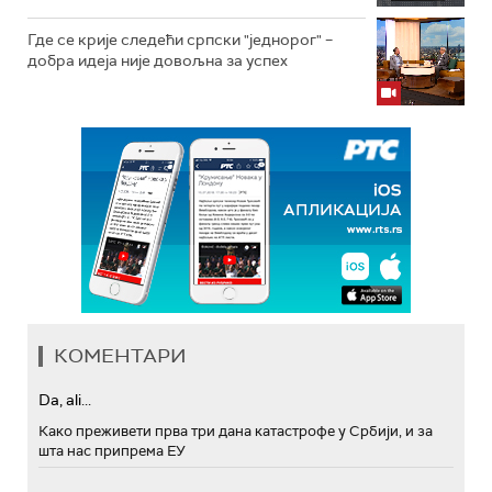
Где се крије следећи српски "једнорог" –
добра идеја није довољна за успех
КОМЕНТАРИ
Da, ali...
Како преживети прва три дана катастрофе у Србији, и за
шта нас припрема ЕУ