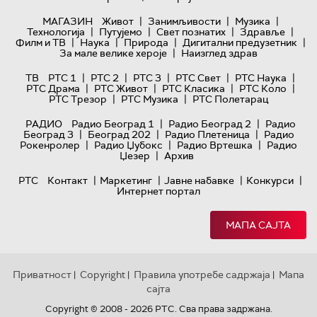
|
|
|
МАГАЗИН
Живот
Занимљивости
Музика
|
|
|
|
Технологијa
Путујемо
Свет познатих
Здравље
|
|
|
|
Филм и ТВ
Наука
Природа
Дигитални предузетник
|
За мале велике хероје
Наизглед здрав
|
|
|
|
|
ТВ
РТС 1
РТС 2
РТС 3
РТС Свет
РТС Наука
|
|
|
|
РТС Драма
РТС Живот
РТС Класика
РТС Коло
|
|
РТС Трезор
РТС Музика
РТС Полетарац
|
|
РАДИО
Радио Београд 1
Радио Београд 2
Радио
|
|
|
Београд 3
Београд 202
Радио Плетеница
Радио
|
|
|
Рокенролер
Радио Џубокс
Радио Вртешка
Радио
|
Џезер
Архив
|
|
|
|
РТС
Контакт
Маркетинг
Јавне набавке
Конкурси
Интернет портал
МАПА САЈТА
Приватност
Copyright
Правила употребе садржаја
Мапа
|
|
|
сајта
Copyright © 2008 - 2026 РТС. Сва права задржана.