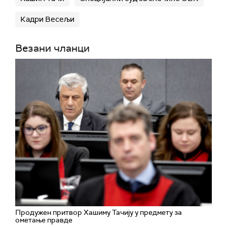
Кадри Весељи
Везани чланци
Продужен притвор Хашиму Тачију у предмету за
ометање правде