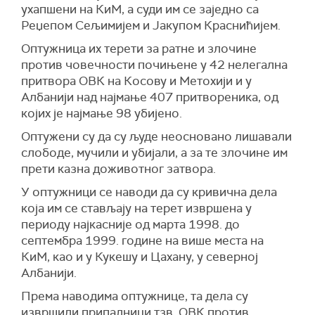
ухапшени на КиМ, а суди им се заједно са
Реџепом Сељимијем и Јакупом Краснићијем.
Оптужница их терети за ратне и злочине
против човечности почињене у 42 нелегална
притвора ОВК на Косову и Метохији и у
Албанији над најмање 407 притвореника, од
којих је најмање 98 убијено.
Оптужени су да су људе неосновано лишавали
слободе, мучили и убијали, а за те злочине им
прети казна доживотног затвора.
У оптужници се наводи да су кривична дела
која им се стављају на терет извршена у
периоду најкасније од марта 1998. до
септембра 1999. године на више места на
КиМ, као и у Кукешу и Цахану, у северној
Албанији.
Према наводима оптужнице, та дела су
извршили припадници тзв. ОВК против