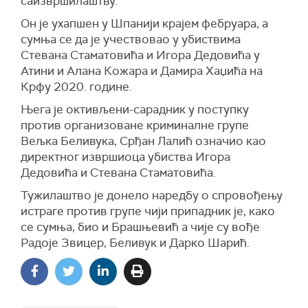
саизвршилаштву.
Он је ухапшен у Шпанији крајем фебруара, а
сумња се да је учествовао у убиствима
Стевана Стаматовића и Игора Дедовића у
Атини и Алана Кожара и Дамира Хаџића на
Крфу 2020. године.
Њега је октивљени-сарадник у поступку
против организоване криминалне групе
Вељка Беливука, Срђан Лалић означио као
директног извршиоца убиства Игора
Дедовића и Стевана Стаматовића.
Тужилаштво је донело наредбу о спровођењу
истраге против групе чији припадник је, како
се сумња, био и Брашњевић а чије су вође
Радоје Звицер, Беливук и Дарко Шарић.