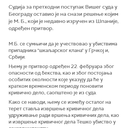
Судија за претходни поступак Вишег суда у
Београду оставио је на снази решење којим
је М. Б., који је недавно изручен из Шпаније,
одређен притвор.
М.Б. се сумњичи да је учествовао у убиствима
припадника "шкаљарског клана" у Грчкој и,
Србији.
Њему је притвор одређен 22. фебруара због
опасности од бекства, као и због постојања
особитих околности које указују да ће у
кратком временском периоду поновити
кривично дело, саопштено је из суда.
Како се наводи, њему се између осталог на
терет ставља извршење кривичног дела
удруживање ради вршења кривичних дела, као
и извршење кривичног дела Тешко убиство у