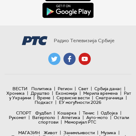
Радио Телевизија Србије
|
|
|
|
ВЕСТИ
Политика
Регион
Свет
Србија данас
|
|
|
|
Хроника
Друштво
Економија
Мерила времена
Рат
|
|
|
|
у Украјини
Време
Сервисне вести
Сматрачница
|
Подкаст
ЕУ могућности 2026
|
|
|
|
СПОРТ
Фудбал
Кошарка
Тенис
Одбојка
|
|
|
|
Рукомет
Ватерполо
Атлетика
Ауто-мото
Остали
|
спортови
Меморијал РТС
|
|
|
МАГАЗИН
Живот
Занимљивости
Музика