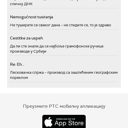
сличну ДНК
Nemogućnost tusiranja
Не туширате се сваког дана – не стидите се, то је здраво
Cestitke za uspeh
Да ли сте знали да се најбоље грамофонске ручице
производе у Србији
Re: Eh...
Лесковачка спржа – производ са заштићеним географским
пореклом
Преузмите РТС мобилну апликацију