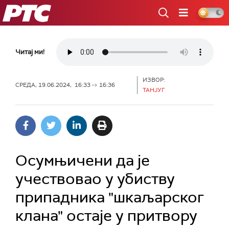
РТС
Читај ми!
ИЗВОР:
СРЕДА, 19.06.2024, 16:33 -> 16:36
ТАНЈУГ
Осумњичени да је
учествовао у убиству
припадника "шкаљарског
клана" остаје у притвору