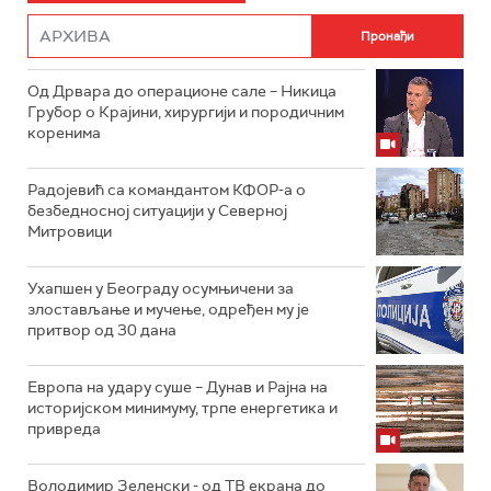
Од Дрвара до операционе сале – Никица
Грубор о Крајини, хирургији и породичним
коренима
Радојевић са командантом КФОР-а о
безбедносној ситуацији у Северној
Митровици
Ухапшен у Београду осумњичени за
злостављање и мучење, одређен му је
притвор од 30 дана
Европа на удару суше – Дунав и Рајна на
историјском минимуму, трпе енергетика и
привреда
Володимир Зеленски - од ТВ екрана до