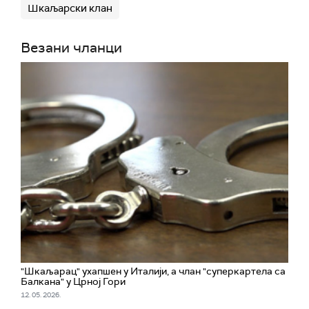
Шкаљарски клан
Везани чланци
"Шкаљарац" ухапшен у Италији, а члан "суперкартела са
Балкана" у Црној Гори
12. 05. 2026.