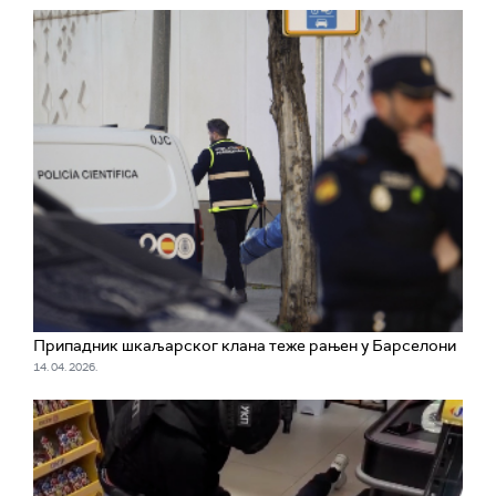
Припадник шкаљарског клана теже рањен у Барселони
14. 04. 2026.