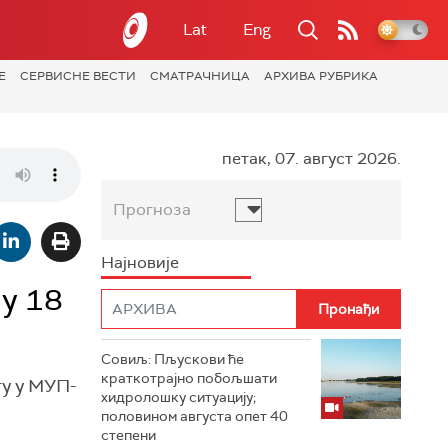
Lat
Eng
Е
СЕРВИСНЕ ВЕСТИ
СМАТРАЧНИЦА
АРХИВА РУБРИКА
петак, 07. август 2026.
Прогноза
Најновије
у 18
Совиљ: Пљускови ће
краткотрајно побољшати
гу у МУП-
хидролошку ситуацију;
половином августа опет 40
степени