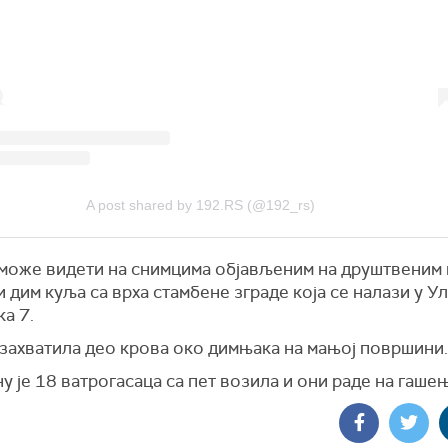
A post shared by 192.RS (@192_rs)
 може видети на снимцима објављеним на друштвеним
и дим куља са врха стамбене зграде која се налази у У
а 7.
 захватила део крова око димњака на мањој површини.
у је 18 ватрогасаца са пет возила и они раде на гаше