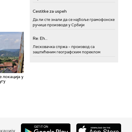
Cestitke za uspeh
Да ли сте знали да се најбоље грамофонске
ручице производе у Србији
Re: Eh...
Лесковачка спржа – производ са
заштићеним географским пореклом
 локација у
угу
кацију