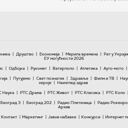
|
|
|
|
оника
Друштво
Економија
Мерила времена
Рат у Украји
ЕУ могућности 2026
|
|
|
|
|
|
ис
Одбојка
Рукомет
Ватерполо
Атлетика
Ауто-мото
|
|
|
|
|
гијa
Путујемо
Свет познатих
Здравље
Филм и ТВ
Нау
|
хероје
Наизглед здрав
|
|
|
|
С Наука
РТС Драма
РТС Живот
РТС Класика
РТС Коло
|
|
|
 Београд 3
Београд 202
Радио Плетеница
Радио Рокенро
Архив
|
|
|
|
Контакт
Маркетинг
Јавне набавке
Конкурси
Интернет п