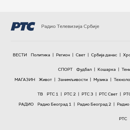
Радио Телевизија Србије
|
|
|
|
ВЕСТИ
Политика
Регион
Свет
Србија данас
Хр
|
|
СПОРТ
Фудбал
Кошарка
Тен
|
|
|
МАГАЗИН
Живот
Занимљивости
Музика
Техноло
|
|
|
|
ТВ
РТС 1
РТС 2
РТС 3
РТС Свет
РТ
|
|
РАДИО
Радио Београд 1
Радио Београд 2
Радио
РТС