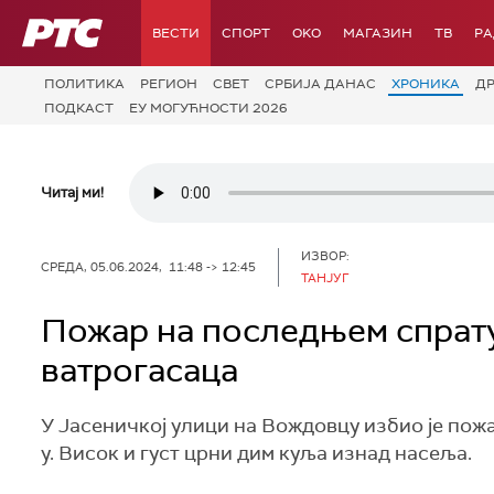
РТС
ВЕСТИ
СПОРТ
OKO
МАГАЗИН
ТВ
Р
ПОЛИТИКА
РЕГИОН
СВЕТ
СРБИЈА ДАНАС
ХРОНИКА
Д
ПОДКАСТ
ЕУ МОГУЋНОСТИ 2026
Читај ми!
ИЗВОР:
СРЕДА, 05.06.2024, 11:48 -> 12:45
ТАНЈУГ
Пожар на последњем спрату
ватрогасаца
У Јасеничкој улици на Вождовцу избио је пожа
у. Висок и густ црни дим куља изнад насеља.