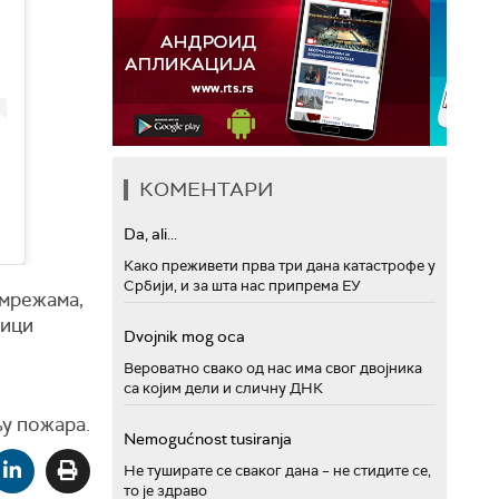
КОМЕНТАРИ
Da, ali...
Како преживети прва три дана катастрофе у
Србији, и за шта нас припрема ЕУ
 мрежама,
лици
Dvojnik mog oca
Вероватно свако од нас има свог двојника
са којим дели и сличну ДНК
њу пожара.
Nemogućnost tusiranja
Не туширате се сваког дана – не стидите се,
то је здраво