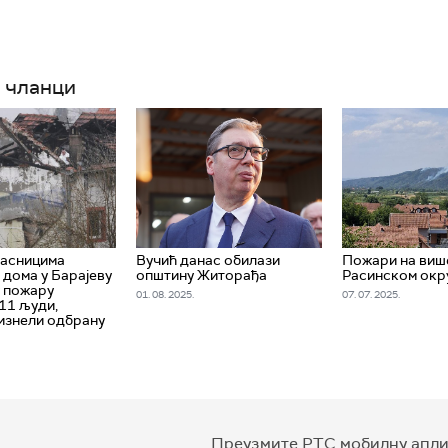
 чланци
ласницима
Вучић данас обилази
Пожари на више
 дома у Барајеву
општину Житорађа
Расинском окр
 у пожару
01. 08. 2025.
07. 07. 2025.
11 људи,
изнели одбрану
Преузмите РТС мобилну апли