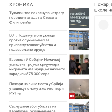
ХРОНИКА
Пожар је
школе н
Тужилаштво покренуло истрагу
поводом напада на Стевана
Филиповића
ВЈТ: Подигнута оптужница
против осумњичених за
припрему тешког убиства и
недозвољено оружје
Европол: У Србији и Немачкој
ухапшена тројица кријумчара
миграната из Сирије, незаконито
зарадили 875.000 евра
Пожари на више места у Србији –
у гашењу помажу и хеликоптери
МУП-а
Саслушање због убиства на
Карабурми, осумњичени се