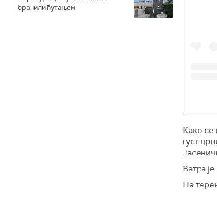
бранили ћутањем
Како се
густ црн
Јасеничк
Ватра је
На терен