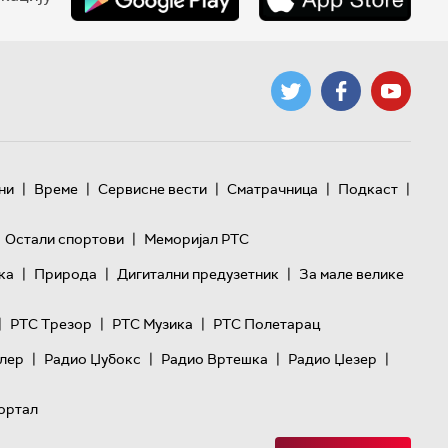
|
|
|
|
|
ни
Време
Сервисне вести
Сматрачница
Подкаст
|
Остали спортови
Меморијал РТС
|
|
|
ка
Природа
Дигитални предузетник
За мале велике
|
|
|
РТС Трезор
РТС Музика
РТС Полетарац
|
|
|
|
лер
Радио Џубокс
Радио Вртешка
Радио Џезер
ортал