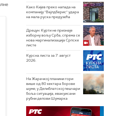
илне
Како Кијев преко напада на
компанију "Вајлдберис" удара
на мала руска предузећа
Дрецун: Курти не признаје
изборну вољу Срба, спрема се
нова маргинализација Српске
листе
Курсна листа за 7. август
2026.
На Жарачкој планини гори
више од 80 хектара борове
шуме; у Делиблатској пешчари
боља ситуација, евакуисани
рубни делови Шумарка