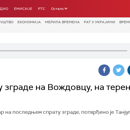
АДИО
ЕМИСИЈЕ
РТС
Остало
РУШТВО
ЕКОНОМИЈА
МЕРИЛА ВРЕМЕНА
РАТ У УКРАЈИНИ
ВРЕМ
 зграде на Вождовцу, на терен
р на последњем спрату зграде, потврђено је Танју