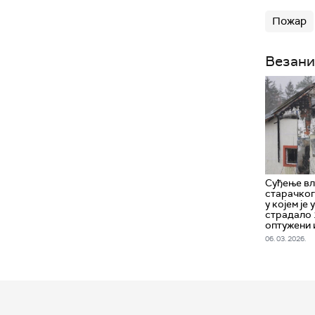
Пожар
Везани
Суђење в
старачког
у којем је
страдало 
оптужени 
06. 03. 2026.