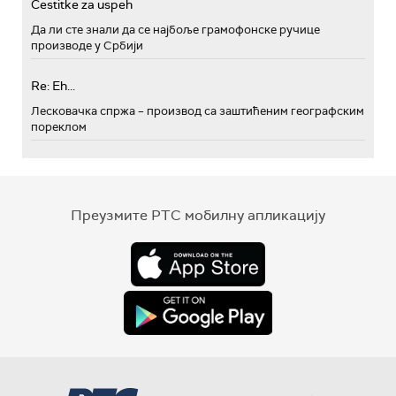
Cestitke za uspeh
Да ли сте знали да се најбоље грамофонске ручице
производе у Србији
Re: Eh...
Лесковачка спржа – производ са заштићеним географским
пореклом
Преузмите РТС мобилну апликацију