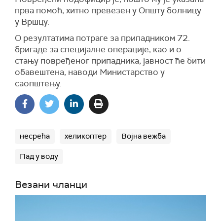
прва помоћ, хитно превезен у Општу болницу
у Вршцу.
О резултатима потраге за припадником 72.
бригаде за специјалне операције, као и о
стању повређеног припадника, јавност ће бити
обавештена, наводи Министарство у
саопштењу.
несрећа
хеликоптер
Војна вежба
Пад у воду
Везани чланци