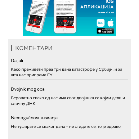
КОМЕНТАРИ
Da, ali...
Како преживети прва три дана катастрофе у Србији, и за
шта нас припрема ЕУ
Dvojnik mog oca
Вероватно свако од нас има свог двојника са којим дели и
сличну ДНК
Nemogućnost tusiranja
Не туширате се сваког дана – не стидите се, то је здраво