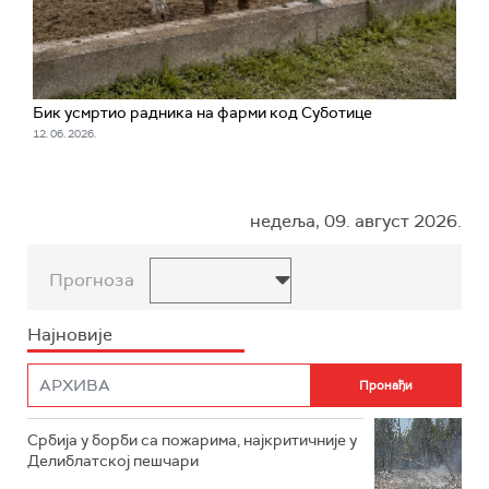
Бик усмртио радника на фарми код Суботице
12. 06. 2026.
недеља, 09. август 2026.
Прогноза
Најновије
Србија у борби са пожарима, најкритичније у
Делиблатској пешчари