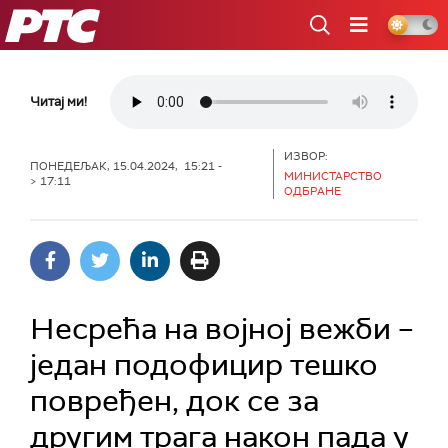
РТС
Читај ми!
ИЗВОР:
ПОНЕДЕЉАК, 15.04.2024, 15:21 -
МИНИСТАРСТВО
> 17:11
ОДБРАНЕ
Несрећа на војној вежби –
један подофицир тешко
повређен, док се за
другим трага након пада у