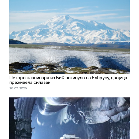
Петоро планинара из БиХ погинуло на Елбрусу, двојица
преживела силазак
26. 07. 2026.