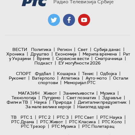
Радио Телевизија Србије
|
|
|
|
ВЕСТИ
Политика
Регион
Свет
Србија данас
|
|
|
|
Хроника
Друштво
Економија
Мерила времена
Рат
|
|
|
|
у Украјини
Време
Сервисне вести
Сматрачница
|
Подкаст
ЕУ могућности 2026
|
|
|
|
СПОРТ
Фудбал
Кошарка
Тенис
Одбојка
|
|
|
|
Рукомет
Ватерполо
Атлетика
Ауто-мото
Остали
|
спортови
Меморијал РТС
|
|
|
МАГАЗИН
Живот
Занимљивости
Музика
|
|
|
|
Технологијa
Путујемо
Свет познатих
Здравље
|
|
|
|
Филм и ТВ
Наука
Природа
Дигитални предузетник
|
За мале велике хероје
Наизглед здрав
|
|
|
|
|
ТВ
РТС 1
РТС 2
РТС 3
РТС Свет
РТС Наука
|
|
|
|
РТС Драма
РТС Живот
РТС Класика
РТС Коло
|
|
РТС Трезор
РТС Музика
РТС Полетарац