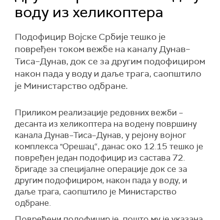
воду из хеликоптера
Подофицир Војске Србије тешко је
повређен током вежбе на каналу Дунав–
Тиса–Дунав, док се за другим подофициром
након пада у воду и даље трага, саопштило
је Министарство одбране.
Приликом реализације редовних вежби –
десанта из хеликоптера на водену површину
канала Дунав–Тиса–Дунав, у рејону војног
комплекса "Орешац“, данас око 12.15 тешко је
повређен један подофицир из састава 72.
бригаде за специјалне операције док се за
другим подофициром, након пада у воду, и
даље трага, саопштило је Министарство
одбране.
Повређени подофицир је, пошто му је указана