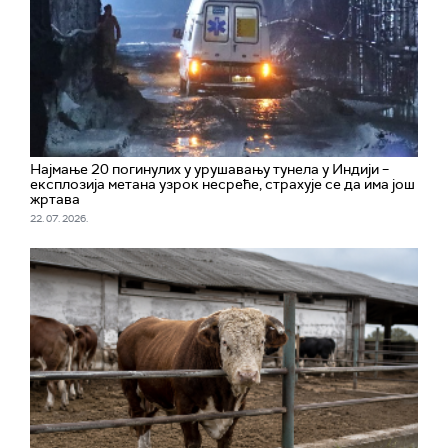
Најмање 20 погинулих у урушавању тунела у Индији –
експлозија метана узрок несреће, страхује се да има још
жртава
22. 07. 2026.