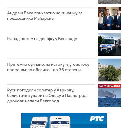
Андраш Бака прихватио номинацију за
председника Мађарске
Напад ножем на девојку у Београду
Претежно сунчано, на истоку и југоистоку
променљиво облачно - до 36 степени
Руси погодили солитер у Харкову,
балистички удари на Одесу и Павлоград;
дронови напали Белгород