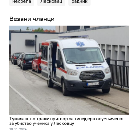
несрећа
Лесковац
радник
Везани чланци
Тужилаштво тражи притвор за тинејџера осумњиченог
за убиство ученика у Лесковцу
29. 11. 2024.