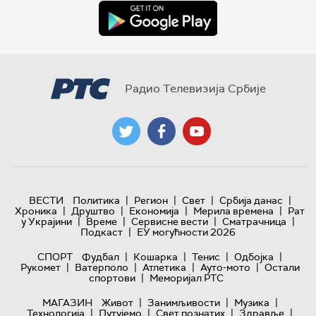
Радио Телевизија Србије
|
|
|
|
ВЕСТИ
Политика
Регион
Свет
Србија данас
|
|
|
|
Хроника
Друштво
Економија
Мерила времена
Рат
|
|
|
|
у Украјини
Време
Сервисне вести
Сматрачница
|
Подкаст
ЕУ могућности 2026
|
|
|
|
СПОРТ
Фудбал
Кошарка
Тенис
Одбојка
|
|
|
|
Рукомет
Ватерполо
Атлетика
Ауто-мото
Остали
|
спортови
Меморијал РТС
|
|
|
МАГАЗИН
Живот
Занимљивости
Музика
|
|
|
|
Технологијa
Путујемо
Свет познатих
Здравље