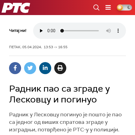
РТС
Читај ми!
ПЕТАК, 05.04.2024, 13:53 -> 16:55
Радник пао са зграде у
Лесковцу и погинуо
Радник у Лесковцу погинуо је пошто је пао
са једног од виших спратова зграде у
изградњи, потврђено је РТС-у у полицији.