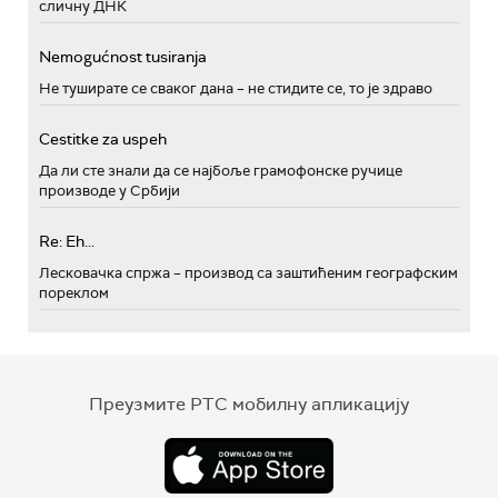
сличну ДНК
Nemogućnost tusiranja
Не туширате се сваког дана – не стидите се, то је здраво
Cestitke za uspeh
Да ли сте знали да се најбоље грамофонске ручице
производе у Србији
Re: Eh...
Лесковачка спржа – производ са заштићеним географским
пореклом
Преузмите РТС мобилну апликацију