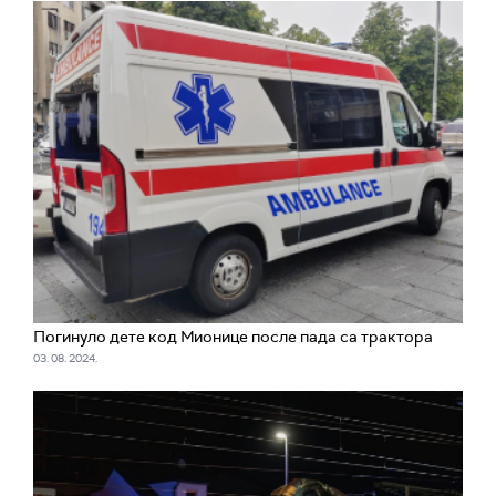
Погинуло дете код Мионице после пада са трактора
03. 08. 2024.