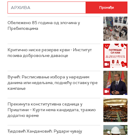
Обележено 85 година од злочина у
Пребиловцима
Критично ниске резерве крви - Институт
позива добровољне даваоце
Вучић: Расписивање избора у наредним
данима или недељама, поднећу оставку пре
кампање
Прекинута конститутивна седница у
Приштини – Курти нема кандидата, тражио
додатно време
Ђедовић Хандановић: Рудари чувају