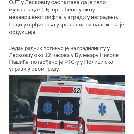
ОЈТ у Лесковцу саопштава да је тело
мушкараца С. Ђ. проађено у окну
незавршеног лифта, у згради у изградњи.
Ради утврђивања узрока смрти наложена је
обдукција.
Један радник погинуо је на градилишту у
Лесковцу око 12 часова у Булевару Николе
Пашића, потврђено је РТС-у у Полицијској
управи у овом граду.