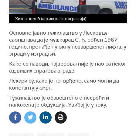
Хитна помоћ (архивска фотографија)
Основно јавно тужилаштво у Лесковцу
саопштава да је мушкарац С. Ђ. рођен 1967.
године, пронађен у окну незавршеног лифта, у
згради у изградњи.
Како се наводи, највероватније је пао са неког
од виших спратова зграде.
Лекари су, како је потврђено, само могли да
константују смрт.
Тужилаштво је обавештено о несрећи и
наложена је обдукција. Увиђај је у току.