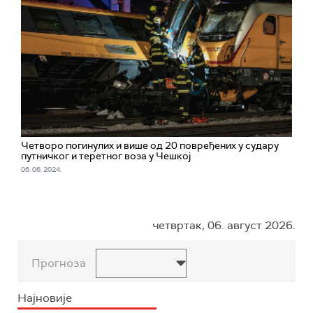
Четворо погинулих и више од 20 повређених у судару
путничког и теретног воза у Чешкој
06. 06. 2024.
четвртак, 06. август 2026.
Прогноза
Најновије