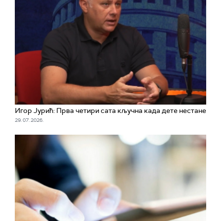
Игор Јурић: Прва четири сата кључна када дете нестане
29. 07. 2026.