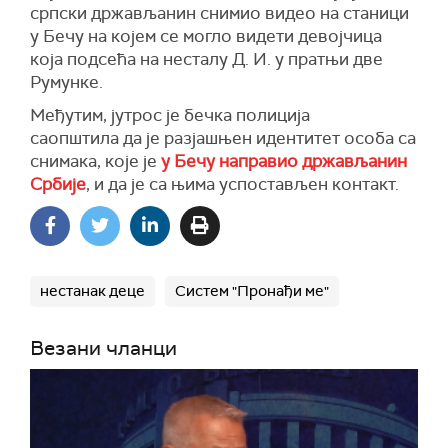
српски држављанин снимио видео на станици
у Бечу на којем се могло видети девојчица
која подсећа на несталу Д. И. у пратњи две
Румунке.
Међутим, јутрос је бечка полиција
саопштила да је разјашњен идентитет особа са
снимака, које је
у Бечу направио држављанин
Србије
, и да је са њима успостављен контакт.
нестанак деце
Систем "Пронађи ме"
Везани чланци