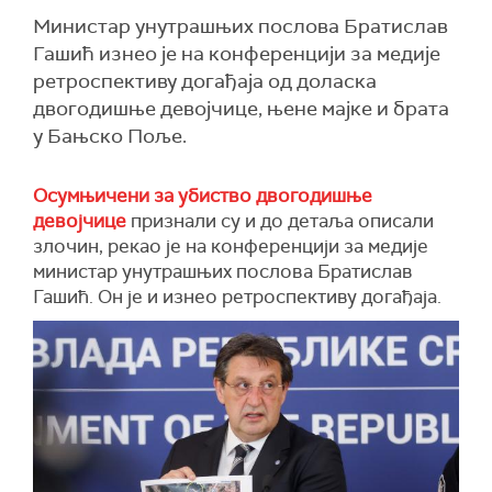
Министар унутрашњих послова Братислав
Гашић изнео је на конференцији за медије
ретроспективу догађаја од доласка
двогодишње девојчице, њене мајке и брата
у Бањско Поље.
Осумњичени за убиство двогодишње
девојчице
признали су и до детаља описали
злочин, рекао је на конференцији за медије
министар унутрашњих послова Братислав
Гашић. Он је и изнео ретроспективу догађаја.