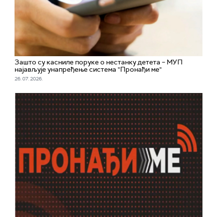
Зашто су касниле поруке о нестанку детета – МУП
најављује унапређење система "Пронађи ме"
26. 07. 2026.