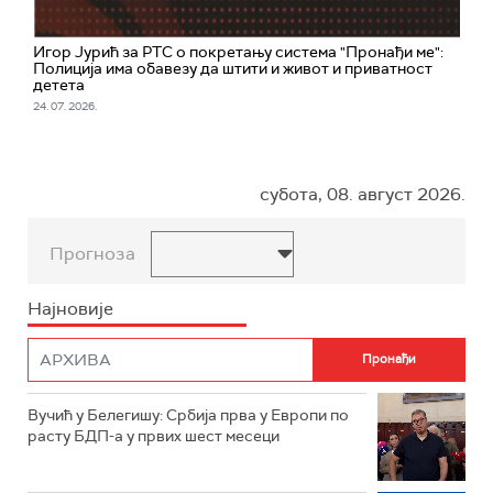
Игор Јурић за РТС о покретању система "Пронађи ме":
Полиција има обавезу да штити и живот и приватност
детета
24. 07. 2026.
субота, 08. август 2026.
Прогноза
Најновије
Вучић у Белегишу: Србија прва у Европи по
расту БДП-а у првих шест месеци