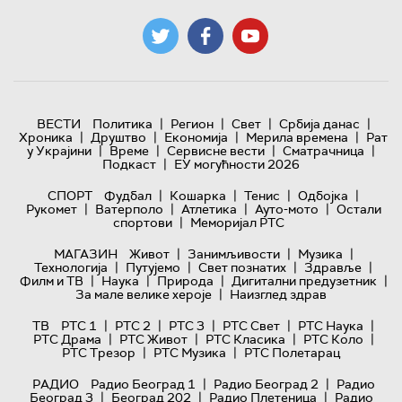
|
|
|
|
ВЕСТИ
Политика
Регион
Свет
Србија данас
|
|
|
|
Хроника
Друштво
Економија
Мерила времена
Рат
|
|
|
|
у Украјини
Време
Сервисне вести
Сматрачница
|
Подкаст
ЕУ могућности 2026
|
|
|
|
СПОРТ
Фудбал
Кошарка
Тенис
Одбојка
|
|
|
|
Рукомет
Ватерполо
Атлетика
Ауто-мото
Остали
|
спортови
Меморијал РТС
|
|
|
МАГАЗИН
Живот
Занимљивости
Музика
|
|
|
|
Технологијa
Путујемо
Свет познатих
Здравље
|
|
|
|
Филм и ТВ
Наука
Природа
Дигитални предузетник
|
За мале велике хероје
Наизглед здрав
|
|
|
|
|
ТВ
РТС 1
РТС 2
РТС 3
РТС Свет
РТС Наука
|
|
|
|
РТС Драма
РТС Живот
РТС Класика
РТС Коло
|
|
РТС Трезор
РТС Музика
РТС Полетарац
|
|
РАДИО
Радио Београд 1
Радио Београд 2
Радио
|
|
|
Београд 3
Београд 202
Радио Плетеница
Радио