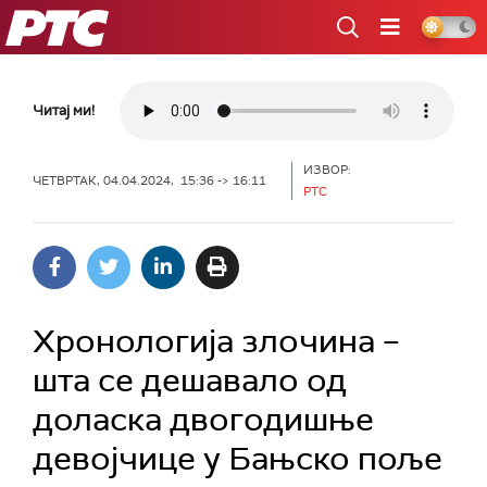
РТС
Читај ми!
ИЗВОР:
ЧЕТВРТАК, 04.04.2024, 15:36 -> 16:11
РТС
Хронологија злочина –
шта се дешавало од
доласка двогодишње
девојчице у Бањско поље