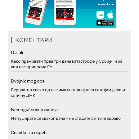
КОМЕНТАРИ
Da, ali...
Како преживети прва три дана катастрофе у Србији, и за
шта нас припрема ЕУ
Dvojnik mog oca
Вероватно свако од нас има свог двојника са којим дели и
сличну ДНК
Nemogućnost tusiranja
Не туширате се сваког дана – не стидите се, то је здраво
Cestitke za uspeh