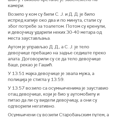
камери.
Возило у ком су били С. Ј. и Д. Д. је било
испред капије око два и по минута, стали су
због потребе за тоалетом. Потом су кренули,
и девојчицу ударили неких 30-40 метара од
места заустављања.
Аутом је управљао Д. Д., а С. Ј. је тело
девојчице пребацио на задње седиште преко
алата. Договорили су се да тело девојчице
баце, рекао је Гашић.
У 13.51 мајка девојчице је звала мужа, а
полиција је стигла у 13.59.
У 13.57 возило са осумњиченима је зауставио
отац девојчице, који је био у аутомобилу и
питао да ли су видели девојчицу, а они су
одгворили негативно.
Осумњичени су возили Старобањским путем, а