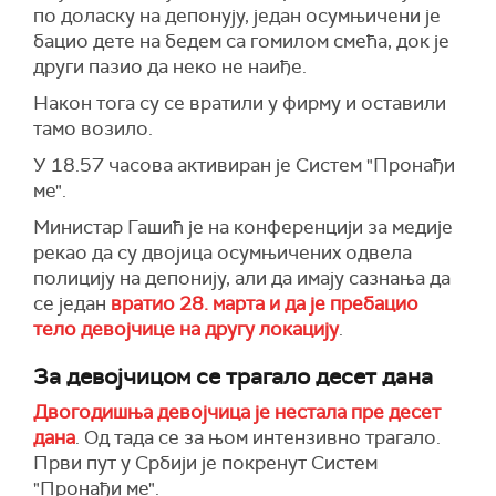
по доласку на депонују, један осумњичени је
бацио дете на бедем са гомилом смећа, док је
други пазио да неко не наиђе.
Након тога су се вратили у фирму и оставили
тамо возило.
У 18.57 часова активиран је Систем "Пронађи
ме".
Министар Гашић је на конференцији за медије
рекао да су двојица осумњичених одвела
полицију на депонију, али да имају сазнања да
се један
вратио 28. марта и да је пребацио
тело девојчице на другу локацију
.
За девојчицом се трагало десет дана
Двогодишња девојчица је нестала пре десет
дана
. Од тада се за њом интензивно трагало.
Први пут у Србији је покренут Систем
"Пронађи ме".