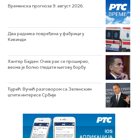
Временска прогноза 9. август 2026.
Два радника повређена у фабрици у
Кикинди
Хантер Бајден: Очев рак се проширио,
веома је болно гледати његову борбу
Ђурић: Вучић разговором са Зеленским
штити интересе Србије