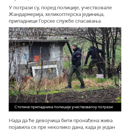
У потрази су, поред полиције, учествовале
Жандармерија, хеликоптерска јединица,
припадници Горске службе спасавања.
Стотине припадника полиције учествовалоу потрази
Нада да ће девојчица бити пронађена жива
појавила се пре неколико дана, када је један