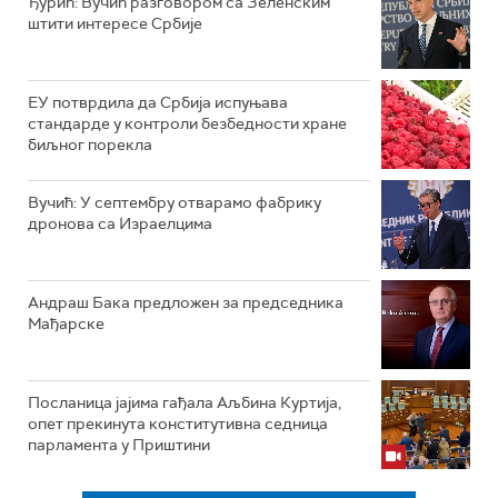
Ђурић: Вучић разговором са Зеленским
штити интересе Србије
ЕУ потврдила да Србија испуњава
стандарде у контроли безбедности хране
биљног порекла
Вучић: У септембру отварамо фабрику
дронова са Израелцима
Андраш Бакa предложен за председника
Мађарске
Посланица јајима гађала Аљбина Куртија,
опет прекинута конститутивна седница
парламента у Приштини