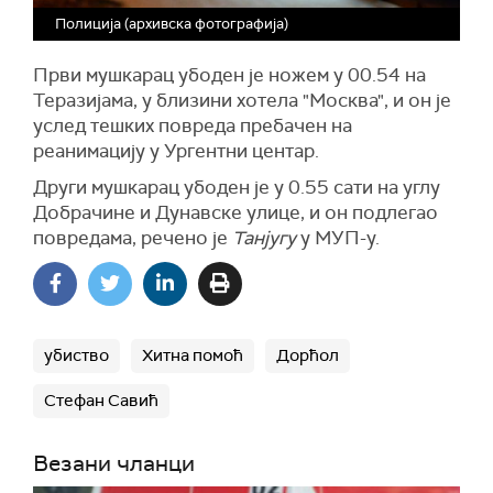
Полиција (архивска фотографија)
Први мушкарац убоден је ножем у 00.54 на
Теразијама, у близини хотела "Москва", и он је
услед тешких повреда пребачен на
реанимацију у Ургентни центар.
Други мушкарац убоден је у 0.55 сати на углу
Добрачине и Дунавске улице, и он подлегао
повредама, речено је
Танјугу
у МУП-у.
убиство
Хитна помоћ
Дорћол
Стефан Савић
Везани чланци