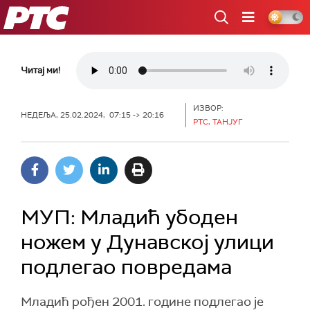
РТС
Читај ми!
ИЗВОР:
НЕДЕЉА, 25.02.2024, 07:15 -> 20:16
РТС, ТАНЈУГ
МУП: Младић убоден
ножем у Дунавској улици
подлегао повредама
Младић рођен 2001. године подлегао је