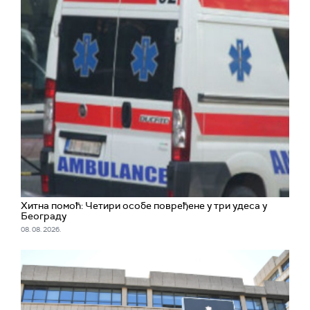
Хитна помоћ: Четири особе повређене у три удеса у
Београду
08. 08. 2026.