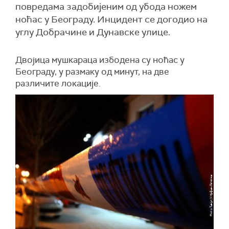
повредама задобијеним од убода ножем
ноћас у Београду. Инцидент се догодио на
углу Добрачине и Дунавске улице.
Двојица мушкараца избодена су ноћас у
Београду, у размаку од минут, на две
различите локације.