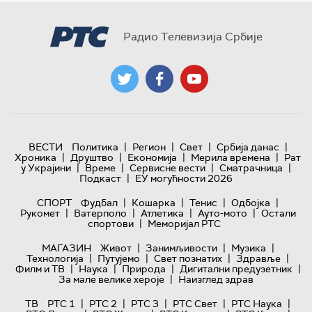
Радио Телевизија Србије
|
|
|
|
ВЕСТИ
Политика
Регион
Свет
Србија данас
|
|
|
|
Хроника
Друштво
Економија
Мерила времена
Рат
|
|
|
|
у Украјини
Време
Сервисне вести
Сматрачница
|
Подкаст
ЕУ могућности 2026
|
|
|
|
СПОРТ
Фудбал
Кошарка
Тенис
Одбојка
|
|
|
|
Рукомет
Ватерполо
Атлетика
Ауто-мото
Остали
|
спортови
Меморијал РТС
|
|
|
МАГАЗИН
Живот
Занимљивости
Музика
|
|
|
|
Технологијa
Путујемо
Свет познатих
Здравље
|
|
|
|
Филм и ТВ
Наука
Природа
Дигитални предузетник
|
За мале велике хероје
Наизглед здрав
|
|
|
|
|
ТВ
РТС 1
РТС 2
РТС 3
РТС Свет
РТС Наука