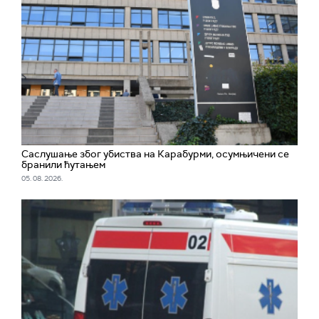
Саслушање због убиства на Карабурми, осумњичени се
бранили ћутањем
05. 08. 2026.