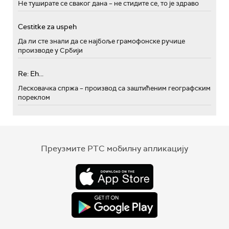
Не туширате се сваког дана – не стидите се, то је здраво
Cestitke za uspeh
Да ли сте знали да се најбоље грамофонске ручице
производе у Србији
Re: Eh...
Лесковачка спржа – производ са заштићеним географским
пореклом
Преузмите РТС мобилну апликацију