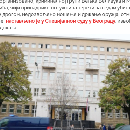
организованој криминалној групи Вељка Беливука и 
ћа, чији припаднике оптужница терети за седам убист
у дрогом, недозвољено ношење и држање оружја, отм
е,
настављено је
у
Специјалном суду у Београд
у
,
изво
доказа.