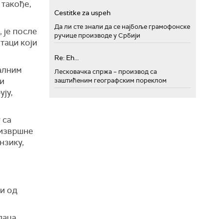
 такође,
Cestitke za uspeh
Да ли сте знали да се најбоље грамофонске
, је
после
ручице производе у Србији
таци који
Re: Eh...
алним
Лесковачка спржа – производ са
ви
заштићеним географским пореклом
ују,
 са
 извршне
нзику,
ти од
лаца,