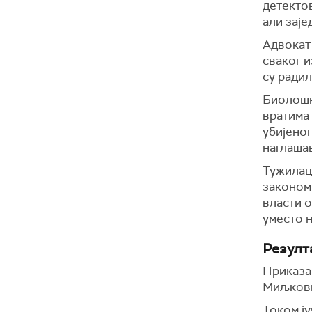
детекто
али зај
Адвокат 
сваког и
су радил
Биолошк
вратима 
убијеног
наглаша
Тужилац 
законом
власти 
уместо 
Резулт
Приказан
Миљкови
Током ј