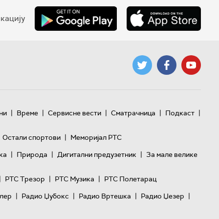
кацију
|
|
|
|
|
ни
Време
Сервисне вести
Сматрачница
Подкаст
|
Остали спортови
Меморијал РТС
|
|
|
ка
Природа
Дигитални предузетник
За мале велике
|
|
|
РТС Трезор
РТС Музика
РТС Полетарац
|
|
|
|
лер
Радио Џубокс
Радио Вртешка
Радио Џезер