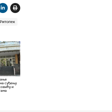
Ритопек
гање
на суђењу
ковићу и
гама