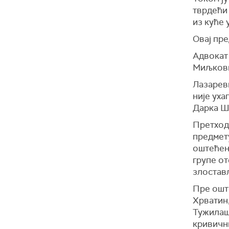
тврдећи 
из куће 
Овај пре
Адвокат
Миљков
Лазарев
није уха
Дарка Ш
Претход
предмет
оштећени
групе от
злостав
Пре ошт
Хрватин,
Тужилашт
кривични