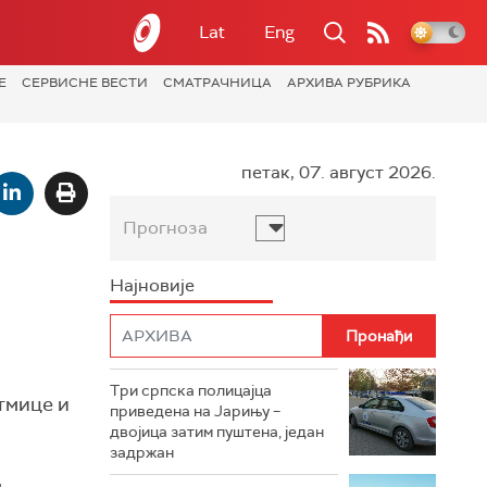
Lat
Eng
Е
СЕРВИСНЕ ВЕСТИ
СМАТРАЧНИЦА
АРХИВА РУБРИКА
петак, 07. август 2026.
Прогноза
Најновије
Три српска полицајца
тмице и
приведена на Јарињу –
двојица затим пуштена, један
задржан