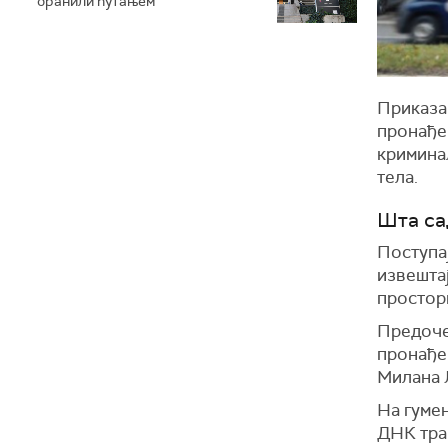
бранили ћутањем
Приказан
пронађен
криминал
тела.
Шта са
Поступај
извештај
простори
П
редоче
пронађе
Милана 
На гумен
ДНК траг