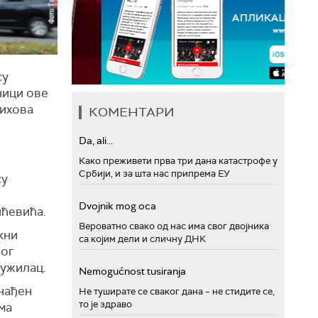
су
дници ове
њихова
КОМЕНТАРИ
Da, ali...
Како преживети прва три дана катастрофе у
Србији, и за шта нас припрема ЕУ
су
Dvojnik mog oca
ићевића.
Вероватно свако од нас има свог двојника
кни
са којим дели и сличну ДНК
ног
тужилац
.
Nemogućnost tusiranja
онађен
Не туширате се сваког дана – не стидите се,
то је здраво
ма