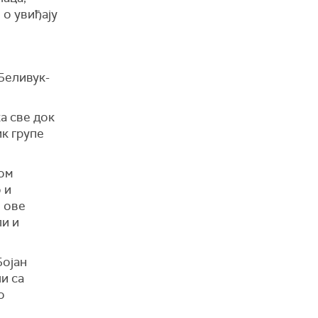
 о увиђају
Беливук-
а све док
ик групе
ом
 и
и ове
ли и
Бојан
и са
о