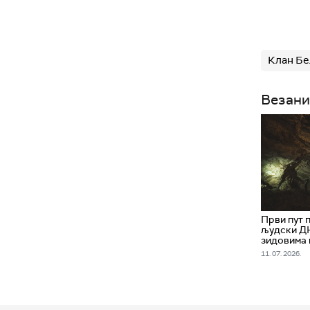
Клан Б
Везани
Први пут 
људски ДН
зидовима 
11. 07. 2026.