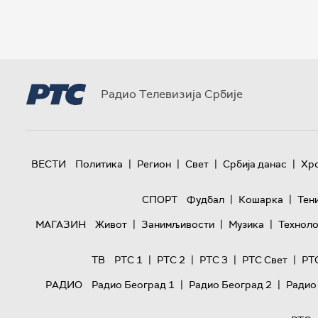
Радио Телевизија Србије
|
|
|
|
ВЕСТИ
Политика
Регион
Свет
Србија данас
Хр
|
|
СПОРТ
Фудбал
Кошарка
Тен
|
|
|
МАГАЗИН
Живот
Занимљивости
Музика
Техноло
|
|
|
|
ТВ
РТС 1
РТС 2
РТС 3
РТС Свет
РТ
|
|
РАДИО
Радио Београд 1
Радио Београд 2
Радио