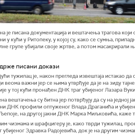
а је писана документација и вештачења трагова који 
и у кући у Ритопеку, у којој су, како се сумња, припа
не групе убијали своје жртве, а потом масакрирали 
држе писани докази
ући тужилац је, након прегледа извештаја истакао да 
и веома важни јер се њима утврђује да је на зиду тајне
је у тој кући пронађен ДНК траг убијеног Лазара Вук
на вештачења су битна јер потврђују да су на једној ја
ни ДНК профили оптуженог Влада Драганића и убије
Љепоје, на другој јакни ДНК Марка Миљковића,
каже 
им чизмама и шрафцигеру је, како тврди тужилац, пр
 убијеног Здравка Радојевића, док је на другим чизма