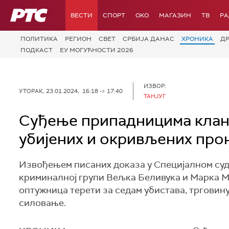
РТС
ВЕСТИ
СПОРТ
OKO
МАГАЗИН
ТВ
Р
ПОЛИТИКА
РЕГИОН
СВЕТ
СРБИЈА ДАНАС
ХРОНИКА
Д
ПОДКАСТ
ЕУ МОГУЋНОСТИ 2026
ИЗВОР:
УТОРАК, 23.01.2024, 16:18 -> 17:40
ТАНЈУГ
Суђење припадницима кла
убијених и окривљених прон
Извођењем писаних доказа у Специјалном суду
криминалној групи Вељка Беливука и Марка
оптужница терети за седам убистава, трговин
силовање.