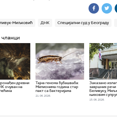
еливук-Миљковић
ДНК
Специјални суд у Београду
 чланци
пронађен древни
Тајна генома бубашваба:
Заказано изла
К очуван на
Милионима година стар
завршних речи 
пећина
пакт са бактеријама
Беливуку, Миљ
њиховим супру
21. 06. 2026.
15. 06. 2026.