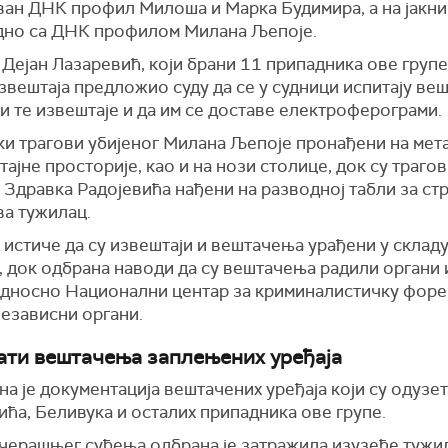
ван ДНК профил Милоша и Марка Будимира, а на јакни
едно са ДНК профилом Милана Љепоје.
Дејан Лазаревић, који брани 11 припадника ове групе
звештаја предложио суду да се у судници испитају веш
и те извештаје и да им се доставе електроферограми.
и трагови убијеног Милана Љепоје пронађени на мет
тајне просторије, као и на нози столице, док су траго
 Здравка Радојевића нађени на разводној табли за стр
ва тужилац.
истиче да су извештаји и вештачења урађени у складу
, док одбрана наводи да су вештачења радили органи
односно Национални центар за криминалистичку форе
независни органи.
ати вештачења заплењених уређаја
а је документација вештачених уређаја који су одузе
ћа, Беливука и осталих припадника ове групе.
учерашњег суђења одбрана је затражила изузеће тужи