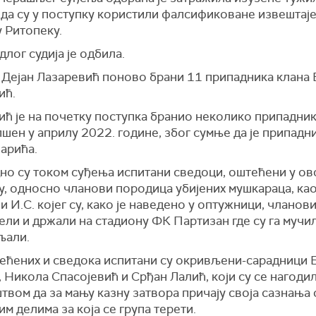
да су у поступку користили фалсификоване извештаје
у Ритопеку.
длог судија је одбила.
 Дејан Лазаревић поново брани 11 припадника клана 
ић.
ић је на почетку поступка бранио неколико припадник
пшен у априлу 2022. године, због сумње да је припадн
арића.
но су током суђења испитани сведоци, оштећени у ов
у, односно чланови породица убијених мушкараца, као
 И.С. којег су, како је наведено у оптужници, чланов
ели и држали на стадиону ФК Партизан где су га мучи
љали.
ећених и сведока испитани су окривљени-сарадници 
 Никола Спасојевић и Срђан Лалић, који су се нагодил
вом да за мању казну затвора причају своја сазнања 
м делима за која се група терети.