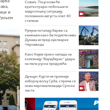
Марка
Совиљ: Пљускови ће
ава,
краткотрајно побољшати
хидролошку ситуацију;
ице и
половином августа опет 40
ђењем
степени
Румуни потапају барже са
камењем како би подигли ниво
Дунава испред нуклеарке
Чернавода
Како Кијев преко напада на
компанију "Вајлдберис" удара
на мала руска предузећа
Дрецун: Курти не признаје
изборну вољу Срба, спрема се
нова маргинализација Српске
листе