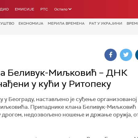
АДИО
ЕМИСИЈЕ
РТС
Остало
РУШТВО
ЕКОНОМИЈА
МЕРИЛА ВРЕМЕНА
РАТ У УКРАЈИНИ
ВРЕМ
на Беливук-Миљковић – ДНК
ађени у кући у Ритопеку
 у Београду, настављено je суђење организованој
 Миљковића. Припаднике клана Беливук-Миљковић
у дрогом, недозвољено ношење и држање оружја, о