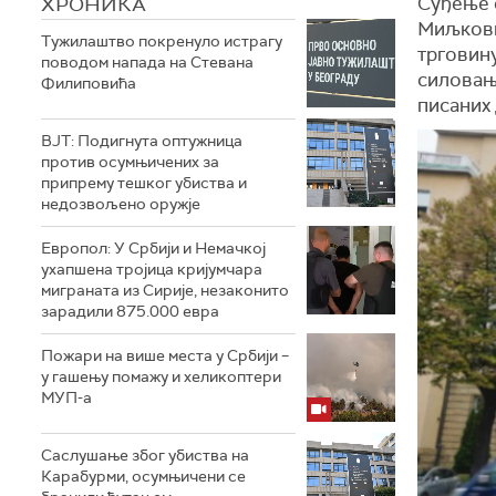
ХРОНИКА
Суђење 
Миљкови
Тужилаштво покренуло истрагу
трговин
поводом напада на Стевана
силовањ
Филиповића
писаних 
ВЈТ: Подигнута оптужница
против осумњичених за
припрему тешког убиства и
недозвољено оружје
Европол: У Србији и Немачкој
ухапшена тројица кријумчара
миграната из Сирије, незаконито
зарадили 875.000 евра
Пожари на више места у Србији –
у гашењу помажу и хеликоптери
МУП-а
Саслушање због убиства на
Карабурми, осумњичени се