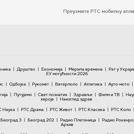
Преузмите РТС мобилну апли
|
|
|
|
оника
Друштво
Економија
Мерила времена
Рат у Украји
ЕУ могућности 2026
|
|
|
|
|
|
ис
Одбојка
Рукомет
Ватерполо
Атлетика
Ауто-мото
|
|
|
|
|
гијa
Путујемо
Свет познатих
Здравље
Филм и ТВ
Нау
|
хероје
Наизглед здрав
|
|
|
|
С Наука
РТС Драма
РТС Живот
РТС Класика
РТС Коло
|
|
|
 Београд 3
Београд 202
Радио Плетеница
Радио Рокенро
Архив