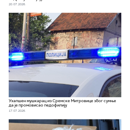
20. 07. 2026.
Ухапшен мушкарац из Сремске Митровице због сумње
да је промовисао педофилију
17. 07. 2026.