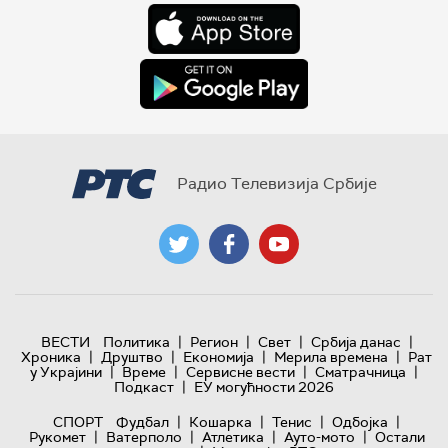
Радио Телевизија Србије
|
|
|
|
ВЕСТИ
Политика
Регион
Свет
Србија данас
|
|
|
|
Хроника
Друштво
Економија
Мерила времена
Рат
|
|
|
|
у Украјини
Време
Сервисне вести
Сматрачница
|
Подкаст
ЕУ могућности 2026
|
|
|
|
СПОРТ
Фудбал
Кошарка
Тенис
Одбојка
|
|
|
|
Рукомет
Ватерполо
Атлетика
Ауто-мото
Остали