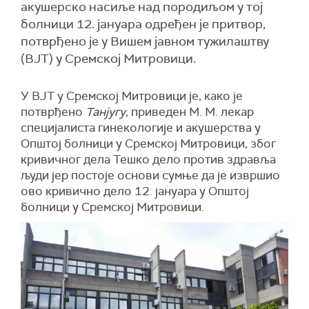
акушерско насиље над породиљом у тој
болници 12. јануара одређен је притвор,
потврђено је у Вишем јавном тужилаштву
(ВЈТ) у Сремској Митровици.
У ВЈТ у Сремској Митровици је, како је
потврђено
Танјугу
, приведен М. М. лекар
специјалиста гинекологије и акушерства у
Општој болници у Сремској Митровици, због
кривичног дела Тешко дело против здравља
људи јер постоје основи сумње да је извршио
ово кривично дело 12. јануара у Општој
болници у Сремској Митровици.