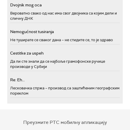
Dvojnik mog oca
Вероватно свако од нас има свог двојника са којим дели и
сличну ДНК
Nemogućnost tusiranja
Не туширате се сваког дана – не стидите се, то је здраво
Cestitke za uspeh
Да ли сте знали да се најбоље грамофонске ручице
производе у Србији
Re: Eh...
Лесковачка спржа – производ са заштићеним географским
пореклом
Преузмите РТС мобилну апликацију