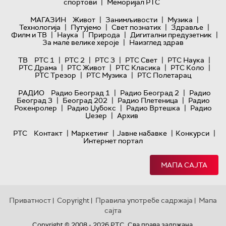
|
спортови
Меморијал РТС
|
|
|
МАГАЗИН
Живот
Занимљивости
Музика
|
|
|
|
Технологијa
Путујемо
Свет познатих
Здравље
|
|
|
|
Филм и ТВ
Наука
Природа
Дигитални предузетник
|
За мале велике хероје
Наизглед здрав
|
|
|
|
|
ТВ
РТС 1
РТС 2
РТС 3
РТС Свет
РТС Наука
|
|
|
|
РТС Драма
РТС Живот
РТС Класика
РТС Коло
|
|
РТС Трезор
РТС Музика
РТС Полетарац
|
|
РАДИО
Радио Београд 1
Радио Београд 2
Радио
|
|
|
Београд 3
Београд 202
Радио Плетеница
Радио
|
|
|
Рокенролер
Радио Џубокс
Радио Вртешка
Радио
|
Џезер
Архив
|
|
|
|
РТС
Контакт
Маркетинг
Јавне набавке
Конкурси
Интернет портал
МАПА САЈТА
Приватност
Copyright
Правила употребе садржаја
Мапа
|
|
|
сајта
Copyright © 2008 - 2026 РТС. Сва права задржана.