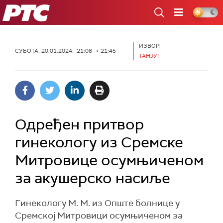
РТС
ИЗВОР:
СУБОТА, 20.01.2024, 21:08 -> 21:45
ТАНЈУГ
Одређен притвор
гинекологу из Сремске
Митровице осумњиченом
за акушерско насиље
Гинекологу М. М. из Опште болнице у
Сремској Митровици осумњиченом за