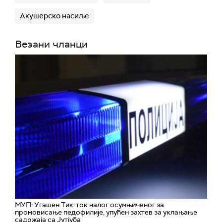
Акушерско насиље
Везани чланци
МУП: Угашен Тик-ток налог осумњиченог за
промовисање педофилије, упућен захтев за уклањање
садржаја са Јутјуба