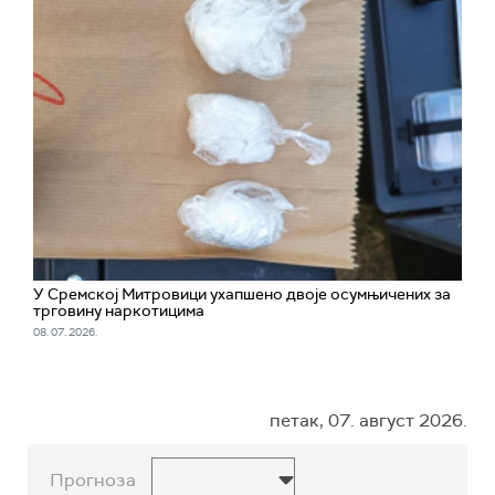
У Сремској Митровици ухапшено двоје осумњичених за
трговину наркотицима
08. 07. 2026.
петак, 07. август 2026.
Прогноза