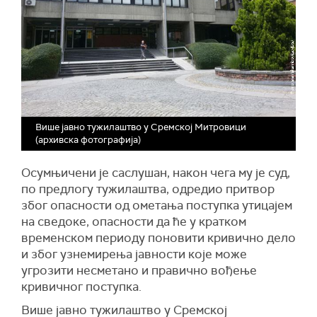
Више јавно тужилаштво у Сремској Митровици
(архивска фотографија)
Осумњичени је саслушан, након чега му је суд,
по предлогу тужилаштва, одредио притвор
због опасности од ометања поступка утицајем
на сведоке, опасности да ће у кратком
временском периоду поновити кривично дело
и због узнемирења јавности које може
угрозити несметано и правично вођење
кривичног поступка.
Више јавно тужилаштво у Сремској