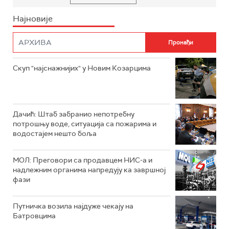
Најновије
Скуп "најснажнијих" у Новим Козарцима
Дачић: Штаб забранио непотребну
потрошњу воде, ситуација са пожарима и
водостајем нешто боља
МОЛ: Преговори са продавцем НИС-а и
надлежним органима напредују ка завршној
фази
Путничка возила најдуже чекају на
Батровцима