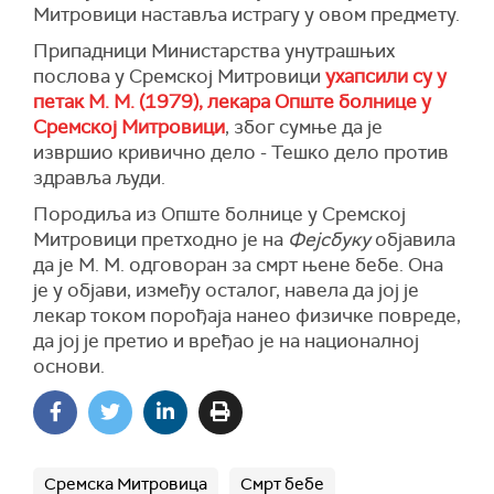
Митровици наставља истрагу у овом предмету.
Припадници Министарства унутрашњих
послова у Сремској Митровици
ухапсили су у
петак М. М. (1979), лекара Опште болнице у
Сремској Митровици
, због сумње да је
извршио кривично дело - Тешко дело против
здравља људи.
Породиља из Опште болнице у Сремској
Митровици претходно је на
Фејсбуку
објавила
да је М. М. одговоран за смрт њене бебе. Она
је у објави, између осталог, навела да јој је
лекар током порођаја нанео физичке повреде,
да јој је претио и вређао је на националној
основи.
Сремска Митровица
Смрт бебе