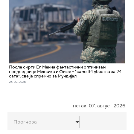
После смрти Ел Менча фантастични оптимизам
председнице Мексика и Фифе – "само 34 убиства за 24
сата", све је спремно за Мундијал
25. 02. 2026.
петак, 07. август 2026.
Прогноза