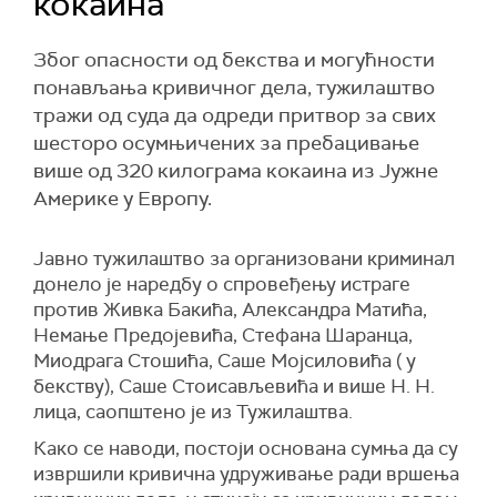
кокаина
Због опасности од бекства и могућности
понављања кривичног дела, тужилаштво
тражи од суда да одреди притвор за свих
шесторо осумњичених за пребацивање
више од 320 килограма кокаина из Јужне
Америке у Европу.
Јавно тужилаштво за организовани криминал
донело је наредбу о спровеђењу истраге
против Живка Бакића, Александра Матића,
Немање Предојевића, Стефана Шаранца,
Миодрага Стошића, Саше Мојсиловића ( у
бекству), Саше Стоисављевића и више Н. Н.
лица, саопштено је из Тужилаштва.
Како се наводи, постоји основана сумња да су
извршили кривична удруживање ради вршења