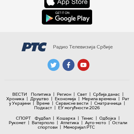
Радио Телевизија Србије
|
|
|
|
ВЕСТИ
Политика
Регион
Свет
Србија данас
|
|
|
|
Хроника
Друштво
Економија
Мерила времена
Рат
|
|
|
|
у Украјини
Време
Сервисне вести
Сматрачница
|
Подкаст
ЕУ могућности 2026
|
|
|
|
СПОРТ
Фудбал
Кошарка
Тенис
Одбојка
|
|
|
|
Рукомет
Ватерполо
Атлетика
Ауто-мото
Остали
|
спортови
Меморијал РТС