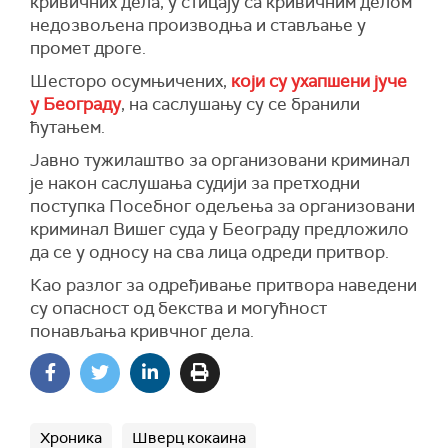
кривичних дела, у стицају са кривичним делом
недозвољена производња и стављање у
промет дроге.
Шесторо осумњичених,
који су ухапшени јуче
у Београду
, на саслушању су се бранили
ћутањем.
Јавно тужилаштво за организовани криминал
је након саслушања судији за претходни
поступка Посебног одељења за организовани
криминал Вишег суда у Београду предложило
да се у односу на сва лица одреди притвор.
Као разлог за одређивање притвора наведени
су опасност од бекства и могућност
понављања кривчног дела.
Хроника
Шверц кокаина