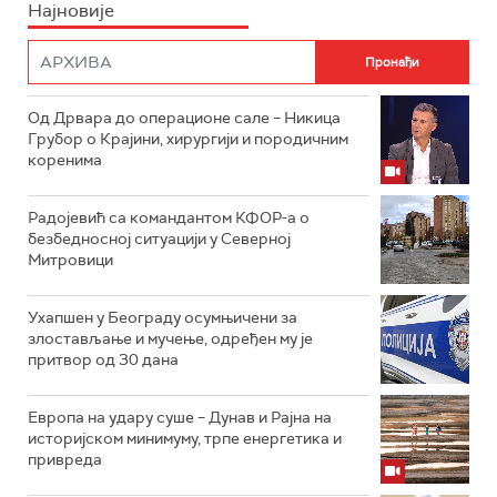
Најновије
Од Дрвара до операционе сале – Никица
Грубор о Крајини, хирургији и породичним
коренима
Радојевић са командантом КФОР-а о
безбедносној ситуацији у Северној
Митровици
Ухапшен у Београду осумњичени за
злостављање и мучење, одређен му је
притвор од 30 дана
Европа на удару суше – Дунав и Рајна на
историјском минимуму, трпе енергетика и
привреда