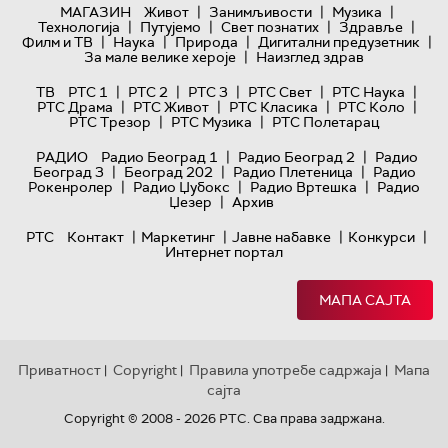
|
|
|
МАГАЗИН
Живот
Занимљивости
Музика
|
|
|
|
Технологијa
Путујемо
Свет познатих
Здравље
|
|
|
|
Филм и ТВ
Наука
Природа
Дигитални предузетник
|
За мале велике хероје
Наизглед здрав
|
|
|
|
|
ТВ
РТС 1
РТС 2
РТС 3
РТС Свет
РТС Наука
|
|
|
|
РТС Драма
РТС Живот
РТС Класика
РТС Коло
|
|
РТС Трезор
РТС Музика
РТС Полетарац
|
|
РАДИО
Радио Београд 1
Радио Београд 2
Радио
|
|
|
Београд 3
Београд 202
Радио Плетеница
Радио
|
|
|
Рокенролер
Радио Џубокс
Радио Вртешка
Радио
|
Џезер
Архив
|
|
|
|
РТС
Контакт
Маркетинг
Јавне набавке
Конкурси
Интернет портал
МАПА САЈТА
Приватност
Copyright
Правила употребе садржаја
Мапа
|
|
|
сајта
Copyright © 2008 - 2026 РТС. Сва права задржана.