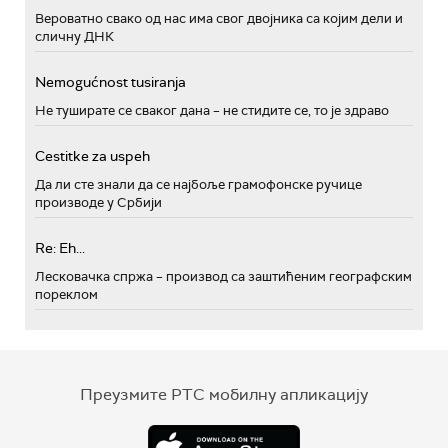
Вероватно свако од нас има свог двојника са којим дели и
сличну ДНК
Nemogućnost tusiranja
Не туширате се сваког дана – не стидите се, то је здраво
Cestitke za uspeh
Да ли сте знали да се најбоље грамофонске ручице
производе у Србији
Re: Eh...
Лесковачка спржа – производ са заштићеним географским
пореклом
Преузмите РТС мобилну апликацију