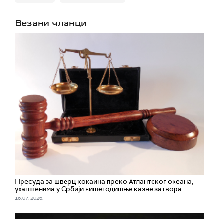
Везани чланци
Пресуда за шверц кокаина преко Атлантског океана,
ухапшенима у Србији вишегодишње казне затвора
16. 07. 2026.