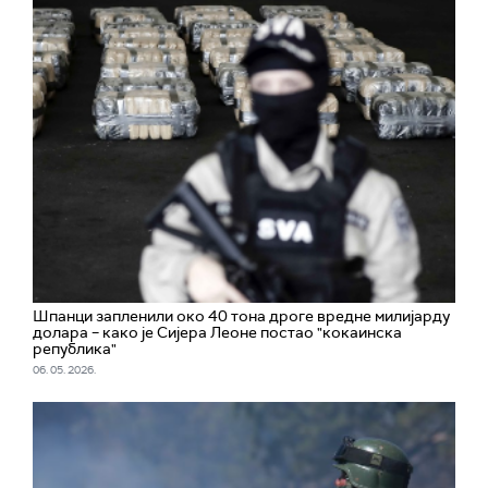
Шпанци запленили око 40 тона дроге вредне милијарду
долара – како је Сијера Леоне постао "кокаинска
република"
06. 05. 2026.