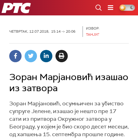
РТС
ИЗВОР:
ЧЕТВРТАК, 12.07.2018, 15:14 -> 20:06
ТАНЈУГ
Зоран Марјановић изашао
из затвора
Зоран Марјановић, осумњичен за убиство
супруге Јелене, изашао је нешто пре 17
сати из притвора Окружног затвора у
Београду, у којем је био скоро десет месеци,
од хапшења 15. септембра прошле године.