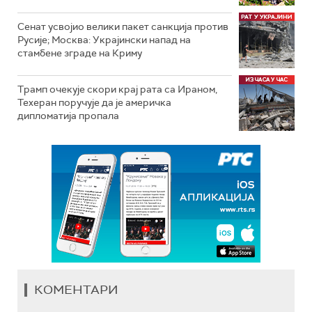
Сенат усвојио велики пакет санкција против
Русије; Москва: Украјински напад на
стамбене зграде на Криму
Трамп очекује скори крај рата са Ираном,
Техеран поручује да је америчка
дипломатија пропала
КОМЕНТАРИ