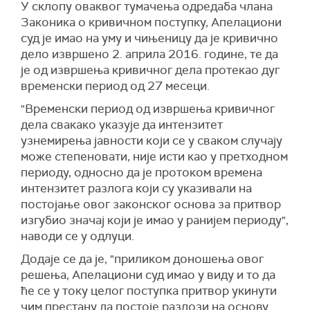
У склопу оваквог тумачења одредаба члана
Законика о кривичном поступку, Апелациони
суд је имао на уму и чињеницу да је кривично
дело извршено 2. априла 2016. године, те да
је од извршења кривичног дела протекао дуг
временски период од 27 месеци.
"Временски период од извршења кривичног
дела свакако указује да интензитет
узнемирења јавности који се у сваком случају
може степеновати, није исти као у претходном
периоду, односно да је протоком времена
интензитет разлога који су указивали на
постојање овог законског основа за притвор
изгубио значај који је имао у ранијем периоду",
наводи се у одлуци.
Додаје се да је, "приликом доношења овог
решења, Апелациони суд имао у виду и то да
ће се у току целог поступка притвор укинути
чим престану да постоје разлози на основу