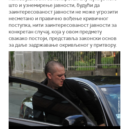
што и узнемирење јавности, будући да
заинтересованост јавности не може угрозити
несметано и правично вођење кривичног
поступка, нити заинтересованост јавности за
конкретан случај, која у овом предмету
свакако постоји, представља законски основ
за даље задржавање окривљеног у притвору.