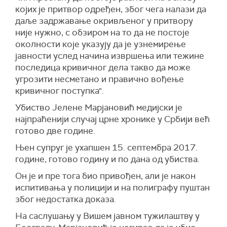
којих је притвор одређен, због чега налази да
даље задржавање окривљеног у притвору
није нужно, с обзиром на то да не постоје
околности које указују да је узнемирење
јавности услед начина извршења или тежине
последица кривичног дела такво да може
угрозити несметано и правично вођење
кривичног поступка".
Убиство Јелене Марјановић медијски је
најпраћенији случај црне хронике у Србији већ
готово две године.
Њен супруг је ухапшен 15. септембра 2017.
године, готово годину и по дана од убиства.
Он је и пре тога био привођен, али је након
испитивања у полицији и на полиграфу пуштан
због недостатка доказа.
На саслушању у Вишем јавном тужилаштву у