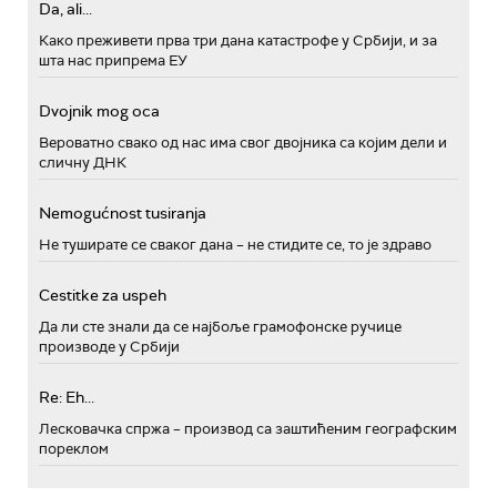
Da, ali...
Како преживети прва три дана катастрофе у Србији, и за
шта нас припрема ЕУ
Dvojnik mog oca
Вероватно свако од нас има свог двојника са којим дели и
сличну ДНК
Nemogućnost tusiranja
Не туширате се сваког дана – не стидите се, то је здраво
Cestitke za uspeh
Да ли сте знали да се најбоље грамофонске ручице
производе у Србији
Re: Eh...
Лесковачка спржа – производ са заштићеним географским
пореклом