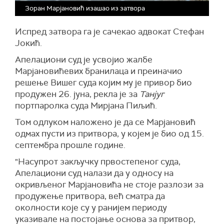
Зоран Марјановић изашао из затвора
Испред затвора га је сачекао адвокат Стефан
Јокић.
Апелациони суд је усвојио жалбе
Марјановићевих бранилаца и преиначио
решење Вишег суда којим му је привор био
продужен 26. јуна, рекла је за
Танјуг
портпаролка суда Мирјана Пиљић.
Том одлуком наложено је да се Марјановић
одмах пусти из притвора, у којем је био од 15.
септембра прошле године.
"Насупрот закључку првостепеног суда,
Апелациони суд налази да у односу на
окривљеног Марјановића не стоје разлози за
продужење притвора, већ сматра да
околности које су у ранијем периоду
указивале на постојање основа за притвор,