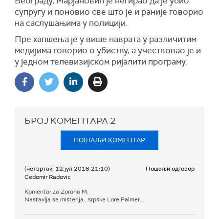
Београду, Марјановић је негирао да је убио
супругу и поновио све што је и раније говорио
на саслушањима у полицији.
Пре хапшења је у више наврата у различитим
медијима говорио о убиству, а учествовао је и
у једном телевизијском ријалити програму.
БРОЈ КОМЕНТАРА
2
ПОШАЉИ КОМЕНТАР
(четвртак, 12.јул.2018 21:10)
Пошаљи одговор
Cedomir Radovic
Komentar za Zorana M.
Nastavlja se misterija...srpske Lore Palmer...