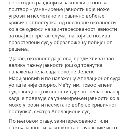
неопходно раздвојити законски основ за
притвор – узнемирење јавности које може
угрозити несметано и правично вођење
кривичног поступка, од неспорне околности
која се односи на заинтересованост јавности
за овај конкретан случај, на који се позива
првостепени суд у образложењу побијеног
решења.
"Дакле, околност да је овај предмет изазвао
велику пажњу јавности још од тренутка
налажења тела сада покојне Јелене
Маријановић и по налажењу Апелационог суда
уопште није спорно. Међутим, првостепени
суд наведеној околности даје погрешан значај
када је повезује са узнемирењем јавности која
може угрозити несметано вођење кривичног
поступка", сматра Апелациони суд.
По његовом ставу, заинтересованост или
пажња јавности за конкретан случај није исто