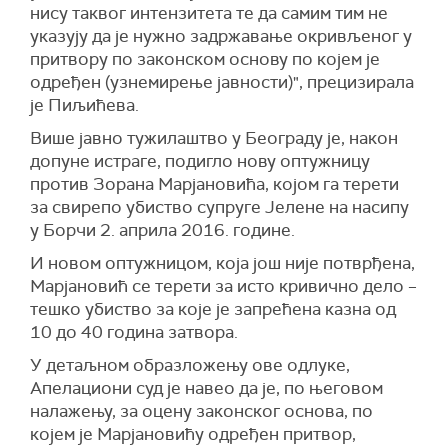
нису таквог интензитета те да самим тим не
указују да је нужно задржавање окривљеног у
притвору по законском основу по којем је
одређен (узнемирење јавности)", прецизирала
је Пиљићева.
Више јавно тужилаштво у Београду је, након
допуне истраге, подигло нову оптужницу
против Зорана Марјановића, којом га терети
за свирепо убиство супруге Јелене на насипу
у Борчи 2. априла 2016. године.
И новом оптужницом, која још није потврђена,
Марјановић се терети за исто кривично дело –
тешко убиство за које је запрећена казна од
10 до 40 година затвора.
У детаљном образложењу ове одлуке,
Апелациони суд је навео да је, по његовом
налажењу, за оцену законског основа, по
којем је Марјановићу одређен притвор,