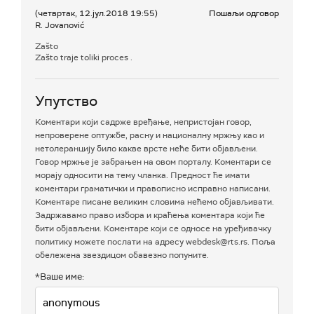
(четвртак, 12.јул.2018 19:55)
Пошаљи одговор
R. Jovanović
Zašto
Zašto traje toliki proces .
Упутство
Коментари који садрже вређање, непристојан говор,
непроверене оптужбе, расну и националну мржњу као и
нетолеранцију било какве врсте неће бити објављени.
Говор мржње је забрањен на овом порталу. Коментари се
морају односити на тему чланка. Предност ће имати
коментари граматички и правописно исправно написани.
Коментаре писане великим словима нећемо објављивати.
Задржавамо право избора и краћења коментара који ће
бити објављени. Коментаре који се односе на уређивачку
политику можете послати на адресу webdesk@rts.rs. Поља
обележена звездицом обавезно попуните.
*Ваше име: