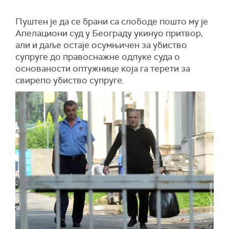
Пуштен је да се брани са слободе пошто му је
Апелациони суд у Београду укинуо притвор,
али и даље остаје осумњичен за убиство
супруге до правоснажне одлуке суда о
основаности оптужнице која га терети за
свирепо убиство супруге.