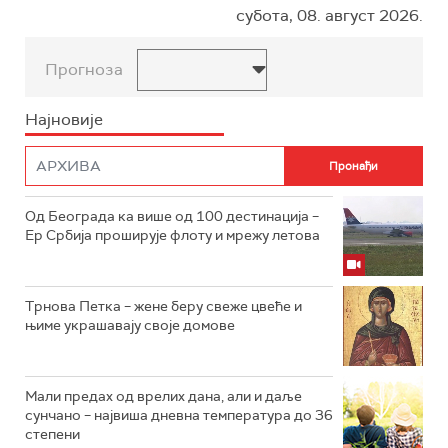
субота, 08. август 2026.
Прогноза
Најновије
Од Београда ка више од 100 дестинација –
Ер Србија проширује флоту и мрежу летова
Трнова Петка – жене беру свеже цвеће и
њиме украшавају своје домове
Мали предах од врелих дана, али и даље
сунчано – највиша дневна температура до 36
степени