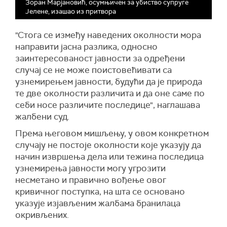
Зоран Марјановић, осумњичен за убиство супруге
Јелене, изашао из притвора
"Стога се између наведених околности мора
направити јасна разлика, односно
заинтересованост јавности за одређени
случај се не може поистовећивати са
узнемирењем јавности, будући да је природа
те две околности различита и да оне саме по
себи носе различите последице", наглашава
жалбени суд.
Према његовом мишљењу, у овом конкретном
случају не постоје околности које указују да
начин извршења дела или тежина последица
узнемирења јавности могу угрозити
несметано и правично вођење овог
кривичног поступка, на шта се основано
указује изјављеним жалбама бранилаца
окривљених.