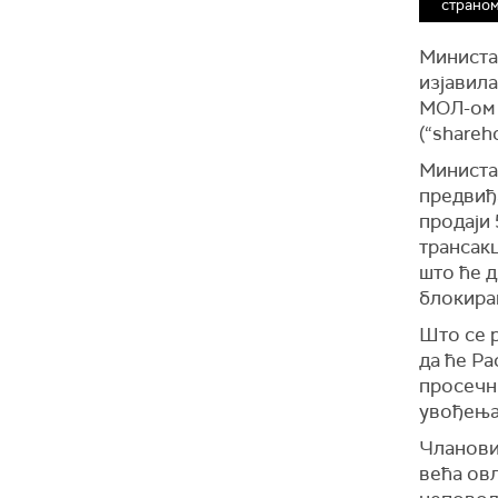
страно
Министа
изјавила
МОЛ-ом 
(“shareh
Министа
предвиђ
продаји
трансакц
што ће д
блокира
Што се р
да ће Ра
просечн
увођења
Чланови
већа ов