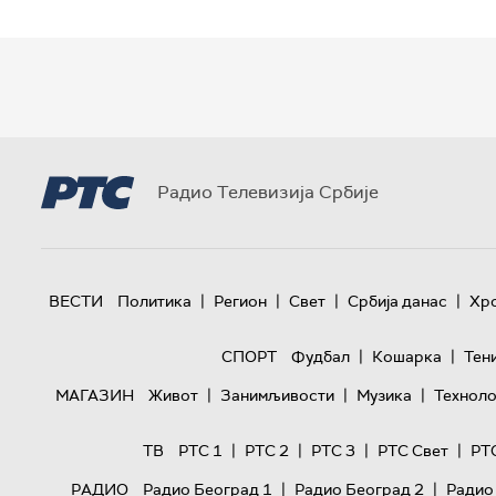
Радио Телевизија Србије
|
|
|
|
ВЕСТИ
Политика
Регион
Свет
Србија данас
Хр
|
|
СПОРТ
Фудбал
Кошарка
Тен
|
|
|
МАГАЗИН
Живот
Занимљивости
Музика
Техноло
|
|
|
|
ТВ
РТС 1
РТС 2
РТС 3
РТС Свет
РТ
|
|
РАДИО
Радио Београд 1
Радио Београд 2
Радио