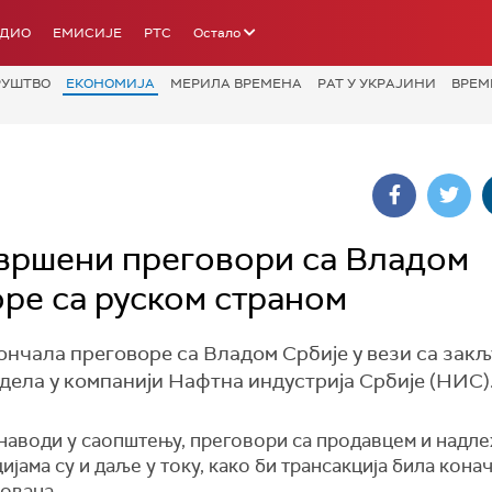
АДИО
ЕМИСИЈЕ
РТС
Остало
РУШТВО
ЕКОНОМИЈА
МЕРИЛА ВРЕМЕНА
РАТ У УКРАЈИНИ
ВРЕМ
вршени преговори са Владом
ре са руском страном
ончала преговоре са Владом Србије у вези са зак
дела у компанији Нафтна индустрија Србије (НИС)
 наводи у саопштењу, преговори са продавцем и надл
ијама су и даље у току, како би трансакција била кона
ована.