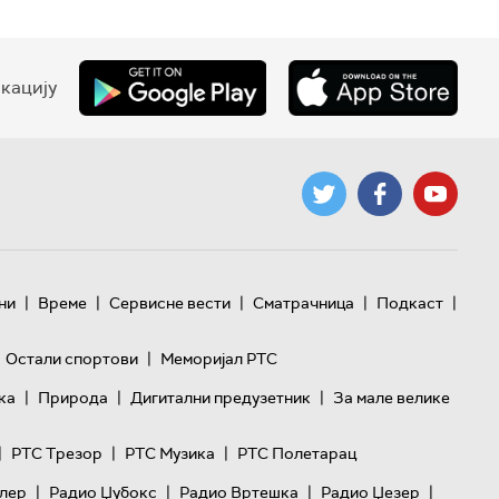
кацију
|
|
|
|
|
ни
Време
Сервисне вести
Сматрачница
Подкаст
|
Остали спортови
Меморијал РТС
|
|
|
ка
Природа
Дигитални предузетник
За мале велике
|
|
|
РТС Трезор
РТС Музика
РТС Полетарац
|
|
|
|
лер
Радио Џубокс
Радио Вртешка
Радио Џезер