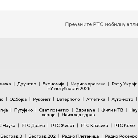
Преузмите РТС мобилну апли
|
|
|
|
оника
Друштво
Економија
Мерила времена
Рат у Украји
ЕУ могућности 2026
|
|
|
|
|
|
ис
Одбојка
Рукомет
Ватерполо
Атлетика
Ауто-мото
|
|
|
|
|
гијa
Путујемо
Свет познатих
Здравље
Филм и ТВ
Нау
|
хероје
Наизглед здрав
|
|
|
|
С Наука
РТС Драма
РТС Живот
РТС Класика
РТС Коло
|
|
|
 Београд 3
Београд 202
Радио Плетеница
Радио Рокенро