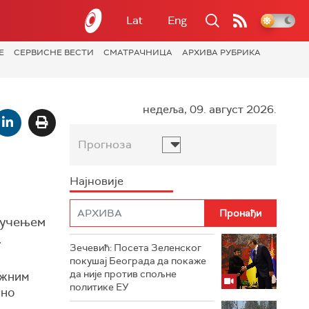
Lat
Eng
Е
СЕРВИСНЕ ВЕСТИ
СМАТРАЧНИЦА
АРХИВА РУБРИКА
недеља, 09. август 2026.
Прогноза
Најновије
ључењем
.
Зечевић: Посета Зеленског
покушај Београда да покаже
да није против спољне
ежним
политике ЕУ
чно