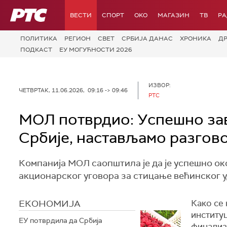
РТС
ВЕСТИ
СПОРТ
OKO
МАГАЗИН
ТВ
Р
ПОЛИТИКА
РЕГИОН
СВЕТ
СРБИЈА ДАНАС
ХРОНИКА
Д
ПОДКАСТ
ЕУ МОГУЋНОСТИ 2026
ИЗВОР:
ЧЕТВРТАК, 11.06.2026, 09:16 -> 09:46
РТС
МОЛ потврдио: Успешно за
Србије, настављамо разгово
Компанија МОЛ саопштила је да је успешно ок
акционарског уговора за стицање већинског у
ЕКОНОМИЈА
Како се
институц
ЕУ потврдила да Србија
финализ