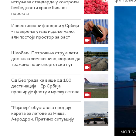
испуњава стандарде у контроли
безбедности хране биљног
порекла
Инвестициони фондови у Србији
– поверење у њих и даље мало,
али постоји простор за раст
Шкобаљ: Потрошња струје лети
достигла зимски ниво, морамо да
тражимо нови енергетски пут
Од Београда ка више од 100
дестинација – Ер Србија
проширује флоту и мрежу летова
"Рајанер" обуставља продају
карата за летове из Ниша;
Аеродром: Пратимо ситуацију
МОЛ: Ус