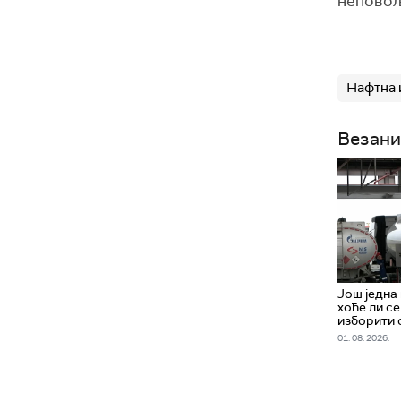
неповољ
Нафтна 
Везани
Још једна
хоће ли с
изборити 
01. 08. 2026.