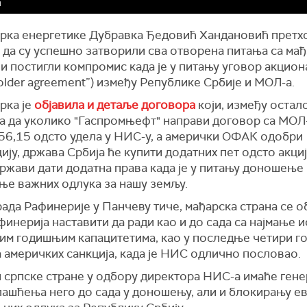
м
рка енергетике Дубравка Ђедовић Хандановић претхо
 да су успешно затворили сва отворена питања са ма
и постигли компромис када је у питању уговор акцион
older agreement”) између Републике Србије и МОЛ-а.
рка је
објавила и детаље договора
који, између остало
а да уколико "Гаспромњефт" направи договор са МОЛ
 56,15 одсто удела у НИС-у, а амерички ОФАК одобри
ију, држава Србија ће купити додатних пет одсто акци
ржави дати додатна права када је у питању доношење
ње важних одлука за нашу земљу.
ада Рафинерије у Панчеву тиче, мађарска страна се 
финерија наставити да ради као и до сада са најмање 
им годишњим капацитетима, као у последње четири г
 америчких санкција, када је НИС одлично пословао.
 српске стране у одбору директора НИС-а имаће ген
лашћења него до сада у доношењу, али и блокирању е