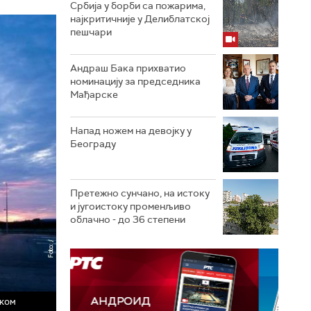
Србија у борби са пожарима,
најкритичније у Делиблатској
пешчари
Андраш Бака прихватио
номинацију за председника
Мађарске
Напад ножем на девојку у
Београду
Претежно сунчано, на истоку
и југоистоку променљиво
облачно - до 36 степени
ском