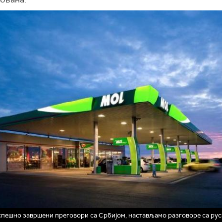
пешно завршени преговори са Србијом, настављамо разговоре са ру