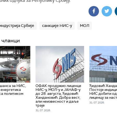
них одлука за Републику Србију.
индустрија Србије
санкције НИС-у
МОЛ
 чланци
 шанса за НИС,
ОФАК продужио лиценце
Ђедовић Ханда
е енергетика
НИС-у, МОЛ-у и ЈАНАФ-у
Постоје индици
са политиком
до 28. августа, Ђедовић
НИС добити о
Хандановић: Добра вест,
лиценцу за нас
али неизвесност и даље
31. 07. 2026.
траје
31. 07. 2026.