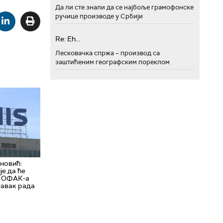
Да ли сте знали да се најбоље грамофонске
ручице производе у Србији
Re: Eh...
Лесковачка спржа – производ са
заштићеним географским пореклом
новић:
је да ће
д ОФАК-а
тавак рада