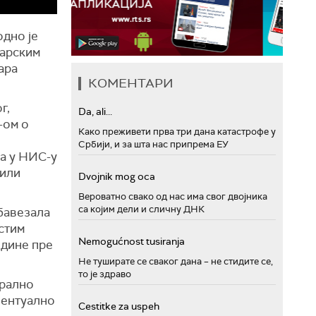
дно је
ђарским
ара
КОМЕНТАРИ
г,
Da, ali...
-ом о
Како преживети прва три дана катастрофе у
Србији, и за шта нас припрема ЕУ
ја у НИС-у
 или
Dvojnik mog oca
Вероватно свако од нас има свог двојника
са којим дели и сличну ДНК
обавезала
истим
Nemogućnost tusiranja
одине пре
Не туширате се сваког дана – не стидите се,
то је здраво
ерално
вентуално
Cestitke za uspeh