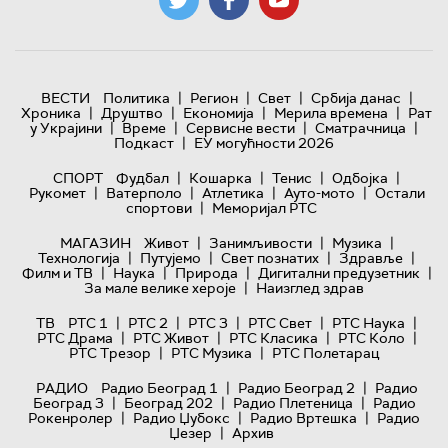
|
|
|
|
ВЕСТИ
Политика
Регион
Свет
Србија данас
|
|
|
|
Хроника
Друштво
Економија
Мерила времена
Рат
|
|
|
|
у Украјини
Време
Сервисне вести
Сматрачница
|
Подкаст
ЕУ могућности 2026
|
|
|
|
СПОРТ
Фудбал
Кошарка
Тенис
Одбојка
|
|
|
|
Рукомет
Ватерполо
Атлетика
Ауто-мото
Остали
|
спортови
Меморијал РТС
|
|
|
МАГАЗИН
Живот
Занимљивости
Музика
|
|
|
|
Технологијa
Путујемо
Свет познатих
Здравље
|
|
|
|
Филм и ТВ
Наука
Природа
Дигитални предузетник
|
За мале велике хероје
Наизглед здрав
|
|
|
|
|
ТВ
РТС 1
РТС 2
РТС 3
РТС Свет
РТС Наука
|
|
|
|
РТС Драма
РТС Живот
РТС Класика
РТС Коло
|
|
РТС Трезор
РТС Музика
РТС Полетарац
|
|
РАДИО
Радио Београд 1
Радио Београд 2
Радио
|
|
|
Београд 3
Београд 202
Радио Плетеница
Радио
|
|
|
Рокенролер
Радио Џубокс
Радио Вртешка
Радио
|
Џезер
Архив