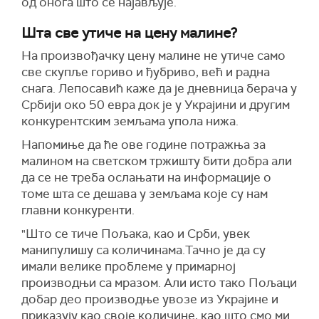
од онога што се најављује.
Шта све утиче на цену малине?
На произвођачку цену малине не утиче само
све скупље гориво и ђубриво, већ и радна
снага. Лепосавић каже да је дневница берача у
Србији око 50 евра док је у Украјини и другим
конкурентским земљама упола нижа.
Напомиње да ће ове године потражња за
малином на светском тржишту бити добра али
да се не треба ослањати на информације о
томе шта се дешава у земљама које су нам
главни конкуренти.
"Што се тиче Пољака, као и Срби, увек
манипулишу са количинама.Тачно је да су
имали велике проблеме у примарној
производњи са мразом. Али исто тако Пољаци
добар део производње увозе из Украјине и
приказују као своје количине, као што смо ми