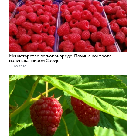
Министарство пољопривреде: Почиње контрола
малињака широм Србије
11. 06. 2026.