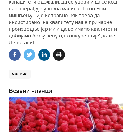
капацитети одржали, да се увози и да се код
нас прерађује увозна малина. То по мом
мишљењу није исправно. Ми треба да
инсистирамо на квалитету наше примарне
производње јер ми и даље имамо квалитет и
добијамо бољу цену од конкуренције", каже
Лепосавић.
малине
Везани чланци