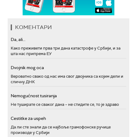
КОМЕНТАРИ
Da, ali...
Како преживети прва три дана катастрофе у Србији, и за
шта нас припрема ЕУ
Dvojnik mog oca
Вероватно свако од нас има свог двојника са којим дели и
сличну ДНК
Nemogućnost tusiranja
Не туширате се сваког дана – не стидите се, то је здраво
Cestitke za uspeh
Да ли сте знали да се најбоље грамофонске ручице
производе у Србији