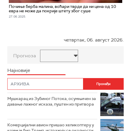
Почиње берба малина, воћари тврде да ни цена од 10
евра не може да покрије штету због суше
27. 06. 2025.
четвртак, 06. август 2026.
Прогноза
Најновије
Мушкарац из Зубиног Потока, осумњичен за
давање лажног исказа, пуштен из притвора
Комерцијални авион пришао хеликоптеру у
којем је био Трамп, истражују се околности