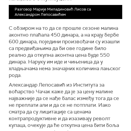
Разговор Марије Миладиновић Лисов са
Александром Лепосавићем
С обзиром на то да се прошле сезоне малина
аконтно плаћала 450 динара, а на крају бербе
600 динара, поједини произвођачи су изашли
са предвиђањима да би ове године било
реално да откупна аконтна цена буде 550
динара. Наруку им иде и чињеница да у
хладњачама нема значајних количина лањског
рода.
Александар Лепосавић из Института за
воћарство Чачак каже да је за цену малине
најважније да се нађе балас између тога да се
не преплати али и да се не потплати. Иако
сматра да су лицитације са ценама
контрапродуктивне и да изазивају револт
купаца, очекује да ће откупна цена бити боља