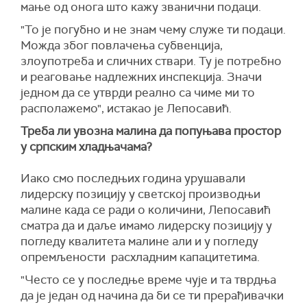
мање од онога што кажу званични подаци.
"То је погубно и не знам чему служе ти подаци.
Можда због повлачења субвенција,
злоупотреба и сличних ствари. Ту је потребно
и реаговање надлежних инспекција. Значи
једном да се утврди реално са чиме ми то
располажемо", истакао је Лепосавић.
Треба ли увозна малина да попуњава простор
у српским хладњачама?
Иако смо последњих година урушавали
лидерску позицију у светској производњи
малине када се ради о количини, Лепосавић
сматра да и даље имамо лидерску позицију у
погледу квалитета малине али и у погледу
опремљености расхладним капацитетима.
"Често се у последње време чује и та тврдња
да је један од начина да би се ти прерађивачки