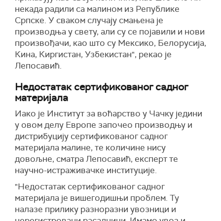
некада радили са малином из Републике
Српске. У сваком случају смањена је
производња у свету, али су се појавили и нови
произвођачи, као што су Мексико, Белорусија,
Кина, Киргистан, Узбекистан", рекао је
Лепосавић.
Недостатак сертификованог садног
материјала
Иако је Институт за воћарство у Чачку једини
у овом делу Европе започео производњу и
дистрибуцију сертификованог садног
материјала малине, те количине нису
довољне, сматра Лепосавић, експерт те
научно-истраживачке институције.
"Недостатак сертификованог садног
материјала је вишегодишњи проблем. Ту
налазе прилику разноразни увозници и
нерегистровани расадници. Имамо увоз и