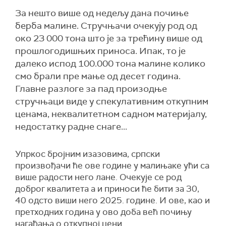
За нешто више од недељу дана почиње
берба малине. Стручњачи очекују род од
око 23 000 тона што је за трећину више од
прошлогодишњих приноса. Ипак, то је
далеко испод 100.000 тона малине колико
смо брали пре мање од десет година.
Главне разлоге за пад произодње
стручњаци виде у спекулативним откупним
ценама, неквалитетном садном материјалу,
недостатку радне снаге...
Упркос бројним изазовима, српски
произвођачи ће ове године у малињаке ући са
више радости него лане. Очекује се род
доброг квалитета а и приноси ће бити за 30,
40 одсто виши него 2025. године. И ове, као и
претходних година у ово доба већ почињу
нагађања о откупној цени.