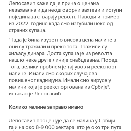
Лепосавић каже да је прича о ценама
незахвална и да неодговорни захтеви и иступи
појединаца стварају револт. Наводи и пример
из 2022. године када смо изгубили неке од
страних купаца.
"Тада је била изузетно висока цена малине а
они су тражили и преко тога. Тражили су
хиљаду динара. Доста купаца је из револта
нашло неке друге линије снабдевања. Поред
тога, велики проблем је тај увоз и реекспорт
малине. Имали смо скорих случајева
повишеног кадмијума. Имали смо вирусе у
малини која је реекспортована из Србије",
истакао је Лепосавић.
Колико малине заправо имамо
Лепосавић процењује да се малина у Србији
гаји на око 8-9.000 хектара што је око три пута