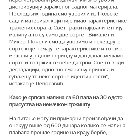
дистрибуцију зараженог садног материјала.
Последњих година смо увозили из Пољске
садни материјал који није имао карактеристике
тражених сората. Свет тражи најквалитетнију
малину а то су само две сорте - Вималет и
Микер. Почели смо да увозимо и неке друге
сорте које немају те карактеристике и то смо
мешали у једном периоду и дан данас мешамо
сорте и то тржиште неће да трпи. Све то води
деградацији, односно смањењу приноса и
губљењу те неке сортне идентичности",
истакао је Лепосавић.
Како је српска малина са 60 пала на 30 одсто
присуства на немачком тржишту
На питање могу ли примарни произвођачи да
очекују више од 600 динара колико се малина
плаћала прошле године на крају бербе,