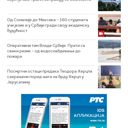
Од Сомалије до Мексика – 160 студената
учи језик и у Србији гради своју академску
будућност
Оперативни тим Владе Србије: Прати се
сваки ризик – од водоснабдевања до
пожара
Посмртни остаци предака Теодора Херцла
сахрањени поред њега на брду Херцл у
Јерусалиму