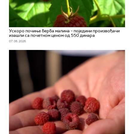
Ускоро почиње берба малина – поједини произвођачи
изашли са почетном ценом од 550 динара
07. 06. 2026.