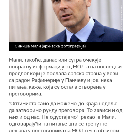
Синиша Мали (архивска фотографија)
Мали, такође, данас или сутра очекује
повратну информацију од МОЛ-а на последњи
предлог који је послала српска страна у вези
са радом Рафинерије у Панчеву и још нека
питања, каже, која су остала отворена у
преговорима.
''Оптимиста само да можемо до краја недеље
да затворимо рунду преговора. То зависи и од
њих и од нас. Не одустајемо", рекао је Мали,
одговарајући на питање шта се тренутно
дешава у преговорима са МОЛ-ом, с обзиром