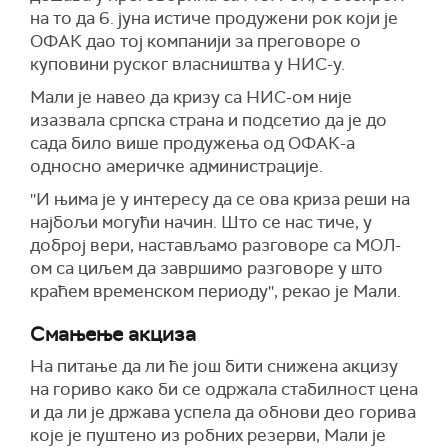
на то да 6. јуна истиче продужени рок који је
ОФАК дао тој компанији за преговоре о
куповини руског власништва у НИС-у.
Мали је навео да кризу са НИС-ом није
изазвала српска страна и подсетио да је до
сада било више продужења од ОФАК-а
односно америчке администрације.
''И њима је у интересу да се ова криза реши на
најбољи могући начин. Што се нас тиче, у
доброј вери, настављамо разговоре са МОЛ-
ом са циљем да завршимо разговоре у што
краћем временском периоду'', рекао је Мали.
Смањење акциза
На питање да ли ће још бити снижена акцизу
на гориво како би се одржала стабилност цена
и да ли је држава успела да обнови део горива
које је пуштено из робних резерви, Мали је