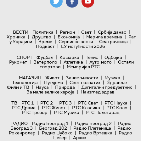
|
|
|
|
ВЕСТИ
Политика
Регион
Свет
Србија данас
|
|
|
|
Хроника
Друштво
Економија
Мерила времена
Рат
|
|
|
|
у Украјини
Време
Сервисне вести
Сматрачница
|
Подкаст
ЕУ могућности 2026
|
|
|
|
СПОРТ
Фудбал
Кошарка
Тенис
Одбојка
|
|
|
|
Рукомет
Ватерполо
Атлетика
Ауто-мото
Остали
|
спортови
Меморијал РТС
|
|
|
МАГАЗИН
Живот
Занимљивости
Музика
|
|
|
|
Технологијa
Путујемо
Свет познатих
Здравље
|
|
|
|
Филм и ТВ
Наука
Природа
Дигитални предузетник
|
За мале велике хероје
Наизглед здрав
|
|
|
|
|
ТВ
РТС 1
РТС 2
РТС 3
РТС Свет
РТС Наука
|
|
|
|
РТС Драма
РТС Живот
РТС Класика
РТС Коло
|
|
РТС Трезор
РТС Музика
РТС Полетарац
|
|
РАДИО
Радио Београд 1
Радио Београд 2
Радио
|
|
|
Београд 3
Београд 202
Радио Плетеница
Радио
|
|
|
Рокенролер
Радио Џубокс
Радио Вртешка
Радио
|
Џезер
Архив