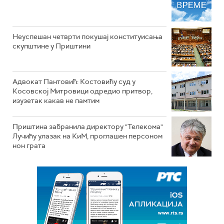
Неуспешан четврти покушај конституисања
скупштине у Приштини
Адвокат Пантовић: Костовићу суд у
Косовској Митровици одредио притвор,
изузетак какав не памтим
Приштина забранила директору "Телекома"
Лучићу улазак на КиМ, проглашен персоном
нон грата