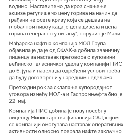
водимо. Наставићемо да кроз смањење
акцизе регулишемо цену горива на начин да
грађани не осете кризу која се дешава на
глобалном нивоу када је цена дизела и цена
горива генерално у питању", поручио је Мали.
Мађарска нафтна компанија МОЛ Група
објавила је да је од ОФАК-а добила званичну
лиценцу за наставак преговора о куповини
већинског власничког удела у компанији НИС
до 6. јуна и навела да одређени услови треба
да буду договорени у наредним недељама.
Претходни рок за склапање купородајног
уговора између МОЛ-а и Гаспромњефта био је
22. мај.
Компанија НИС добила је нову посебну
лиценцу Министарства финансија САД којом
се компанији омогућава наставак оперативних
активности односно прерада нафте закључно