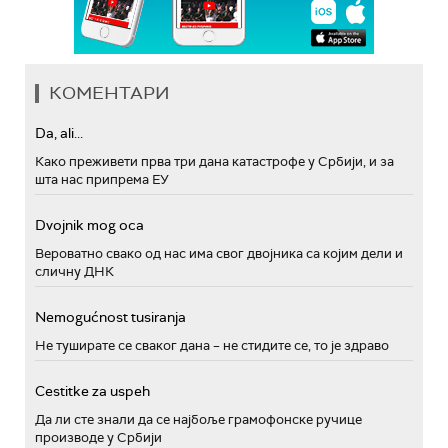
КОМЕНТАРИ
Da, ali...
Како преживети прва три дана катастрофе у Србији, и за
шта нас припрема ЕУ
Dvojnik mog oca
Вероватно свако од нас има свог двојника са којим дели и
сличну ДНК
Nemogućnost tusiranja
Не туширате се сваког дана – не стидите се, то је здраво
Cestitke za uspeh
Да ли сте знали да се најбоље грамофонске ручице
производе у Србији