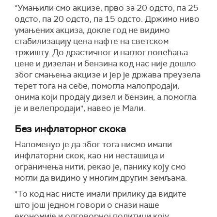
"Умањили смо акцизе, прво за 20 одсто, па 25
одсто, па 20 одсто, па 15 одсто. Држимо ниво
умањених акциза, докле год не видимо
стабилизацију цена нафте на светском
тржишту. До драстичног и наглог повећања
цене и дизелан и бензина код нас није дошло
због смањења акцизе и јер је држава преузела
терет тога на себе, помогла малопродаји,
онима који продају дизел и бензин, а помогла
је и велепродаји", навео је Мали.
Без инфлаторног скока
Напоменуо је да због тога нисмо имали
инфлаторни скок, као ни несташица и
ограничења нити, рекао је, панику коју смо
могли да видимо у многим другим земљама.
"То код нас нисте имали прилику да видите
што још једном говори о снази наше
економије и одговорној политици коју