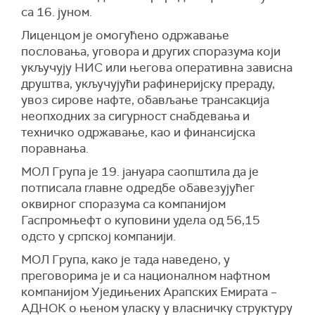
са 16. јуном.
Лиценцом је омогућено одржавање
пословања, уговора и других споразума који
укључују НИС или његова оперативна зависна
друштва, укључујући рафинеријску прераду,
увоз сирове нафте, обављање трансакција
неопходних за сигурност снабдевања и
техничко одржавање, као и финансијска
поравнања.
МОЛ Група је 19. јануара саопштила да је
потписала главне одредбе обавезујућег
оквирног споразума са компанијом
Гаспромњефт о куповини удела од 56,15
одсто у српској компанији.
МОЛ Група, како је тада наведено, у
преговорима је и са националном нафтном
компанијом Уједињених Арапских Емирата –
АДНОК о њеном уласку у власничку структуру