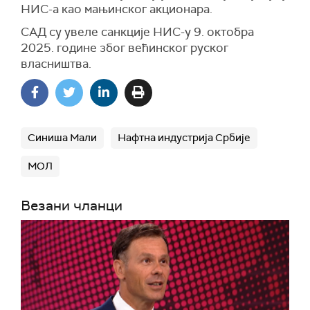
НИС-а као мањинског акционара.
САД су увеле санкције НИС-у 9. октобра
2025. године због већинског руског
власништва.
Синиша Мали
Нафтна индустрија Србије
МОЛ
Везани чланци