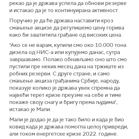
рекао да је држава успела да обнови резерве
и истакао да је то континуирана активност.
Поручио је да ће држава наставити кроз
смањење акцизе да регулишемо цену горива
како би заштитила грађане од високих цена.
"Ако се не варам, купили смо око 10.000 тона
дизела од НИС-а или купујемо данас, сутра
завршавамо. Полако обнављамо оно што смо
пустили пре неких месец дана на тржиште из
робних резерви. С друге стране, и само
смањење акциза грађанима Србије, народу,
показује колико је држава увек спремна да
највећи терет кризе преузме на себе и тиме
покаже своју снагу и бригу према људима",
истакао је Мали.
Мали је додао је да је тако било и када је био
ковид када је држава помогла целој привреди,
али током енергетске кризе 2022. године.