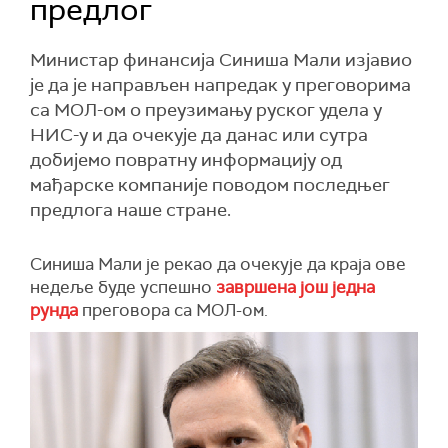
предлог
Министар финансија Синиша Мали изјавио
је да је направљен напредак у преговорима
са МОЛ-ом о преузимању руског удела у
НИС-у и да очекује да данас или сутра
добијемо повратну информацију од
мађарске компаније поводом последњег
предлога наше стране.
Синиша Мали је рекао да очекује да краја ове
недеље буде успешно
завршена још једна
рунда
преговора са МОЛ-ом.