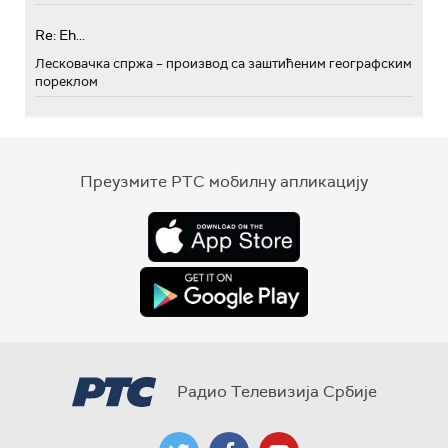
Re: Eh...
Лесковачка спржа – производ са заштићеним географским
пореклом
Преузмите РТС мобилну апликацију
Радио Телевизија Србије