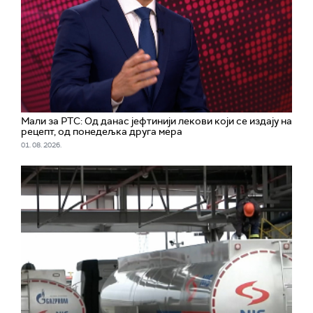
Мали за РТС: Од данас јефтинији лекови који се издају на
рецепт, од понедељка друга мера
01. 08. 2026.