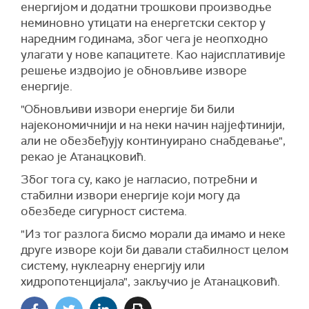
енергијом и додатни трошкови производње
неминовно утицати на енергетски сектор у
наредним годинама, због чега је неопходно
улагати у нове капацитете. Као најисплативије
решење издвојио је обновљиве изворе
енергије.
"Обновљиви извори енергије би били
најекономичнији и на неки начин најјефтинији,
али не обезбеђују континуирано снабдевање",
рекао је Атанацковић.
Због тога су, како је нагласио, потребни и
стабилни извори енергије који могу да
обезбеде сигурност система.
"Из тог разлога бисмо морали да имамо и неке
друге изворе који би давали стабилност целом
систему, нуклеарну енергију или
хидропотенцијала", закључио је Атанацковић.