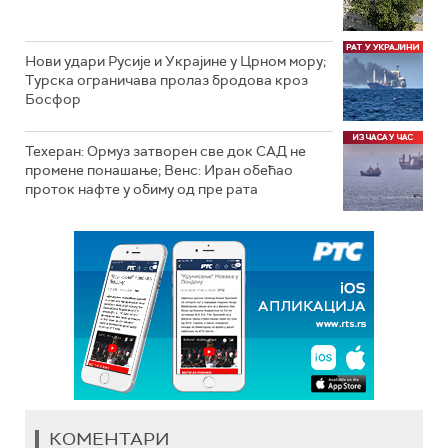
Нови удари Русије и Украјине у Црном мору;
Турска ограничава пролаз бродова кроз
Босфор
Техеран: Ормуз затворен све док САД не
промене понашање; Венс: Иран обећао
проток нафте у обиму од пре рата
КОМЕНТАРИ