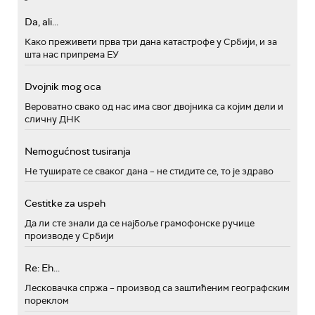
Da, ali...
Како преживети прва три дана катастрофе у Србији, и за
шта нас припрема ЕУ
Dvojnik mog oca
Вероватно свако од нас има свог двојника са којим дели и
сличну ДНК
Nemogućnost tusiranja
Не туширате се сваког дана – не стидите се, то је здраво
Cestitke za uspeh
Да ли сте знали да се најбоље грамофонске ручице
производе у Србији
Re: Eh...
Лесковачка спржа – производ са заштићеним географским
пореклом