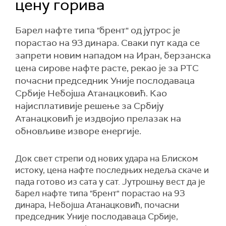
цену горива
Барел нафте типа "брент" од јутрос је
порастао на 93 динара. Сваки пут када се
запрети новим нападом на Иран, берзанска
цена сирове нафте расте, рекао је за РТС
почасни председник Уније послодаваца
Србије Небојша Атанацковић. Као
најисплативије решење за Србију
Атанацковић је издвојио прелазак на
обновљиве изворе енергије.
Док свет стрепи од нових удара на Блиском
истоку, цена нафте последњих недеља скаче и
пада готово из сата у сат. Јутрошњу вест да је
барел нафте типа "брент" порастао на 93
динара, Небојша Атанацковић, почасни
председник Уније послодаваца Србије,