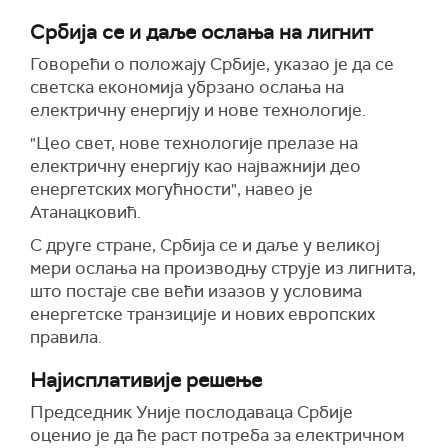
Србија се и даље ослања на лигнит
Говорећи о положају Србије, указао је да се
светска економија убрзано ослања на
електричну енергију и нове технологије.
"Цео свет, нове технологије прелазе на
електричну енергију као најважнији део
енергетских могућности", навео је
Атанацковић.
С друге стране, Србија се и даље у великој
мери ослања на производњу струје из лигнита,
што постаје све већи изазов у условима
енергетске транзиције и нових европских
правила.
Најисплативије решење
Председник Уније послодаваца Србије
оценио је да ће раст потреба за електричном