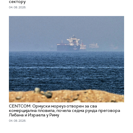
сектору
04. 08. 2026.
CENTCOM: Ормуски мореуз отворен за сва
комерцијална пловила; почела седма рунда преговора
Либана и Израела у Риму
04. 08. 2026.