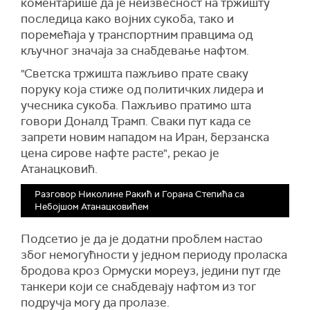
коментарише да је неизвесност на тржишту
последица како војних сукоба, тако и
поремећаја у транспортним правцима од
кључног значаја за снабдевање нафтом.
"Светска тржишта пажљиво прате сваку
поруку која стиже од политичких лидера и
учесника сукоба. Пажљиво пратимо шта
говори Доналд Трамп. Сваки пут када се
запрети новим нападом на Иран, берзанска
цена сирове нафте расте", рекао је
Атанацковић.
Разговор Николине Ракић и Горана Степића са
Небојшом Атанацковићем
Подсетио је да је додатни проблем настао
због немогућности у једном периоду проласка
бродова кроз Ормуски мореуз, једини пут где
танкери који се снабдевају нафтом из тог
подручја могу да пролазе.