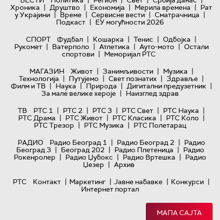
|
|
|
|
ВЕСТИ
Политика
Регион
Свет
Србија данас
|
|
|
|
Хроника
Друштво
Економија
Мерила времена
Рат
|
|
|
|
у Украјини
Време
Сервисне вести
Сматрачница
|
Подкаст
ЕУ могућности 2026
|
|
|
|
СПОРТ
Фудбал
Кошарка
Тенис
Одбојка
|
|
|
|
Рукомет
Ватерполо
Атлетика
Ауто-мото
Остали
|
спортови
Меморијал РТС
|
|
|
МАГАЗИН
Живот
Занимљивости
Музика
|
|
|
|
Технологијa
Путујемо
Свет познатих
Здравље
|
|
|
|
Филм и ТВ
Наука
Природа
Дигитални предузетник
|
За мале велике хероје
Наизглед здрав
|
|
|
|
|
ТВ
РТС 1
РТС 2
РТС 3
РТС Свет
РТС Наука
|
|
|
|
РТС Драма
РТС Живот
РТС Класика
РТС Коло
|
|
РТС Трезор
РТС Музика
РТС Полетарац
|
|
РАДИО
Радио Београд 1
Радио Београд 2
Радио
|
|
|
Београд 3
Београд 202
Радио Плетеница
Радио
|
|
|
Рокенролер
Радио Џубокс
Радио Вртешка
Радио
|
Џезер
Архив
|
|
|
|
РТС
Контакт
Маркетинг
Јавне набавке
Конкурси
Интернет портал
МАПА САЈТА