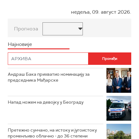
недеља, 09. август 2026.
Прогноза
Најновије
Андраш Бака прихватио номинацију за
председника Мађарске
Напад ножем на девојку у Београду
Претежно сунчано, на истоку и југоистоку
променљиво облачно - до 36 степени