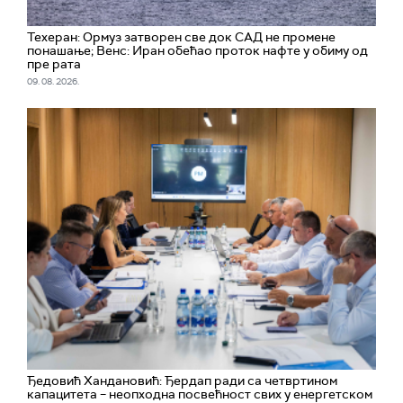
Техеран: Ормуз затворен све док САД не промене
понашање; Венс: Иран обећао проток нафте у обиму од
пре рата
09. 08. 2026.
Ђедовић Хандановић: Ђердап ради са четвртином
капацитета – неопходна посвећност свих у енергетском