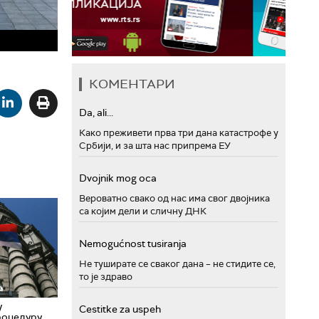
КОМЕНТАРИ
Da, ali...
Како преживети прва три дана катастрофе у
Србији, и за шта нас припрема ЕУ
Dvojnik mog oca
Вероватно свако од нас има свог двојника
са којим дели и сличну ДНК
Nemogućnost tusiranja
Не туширате се сваког дана – не стидите се,
то је здраво
у
Cestitke za uspeh
роцедуру