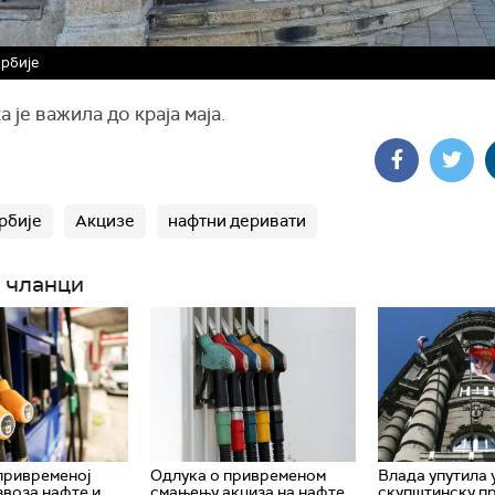
рбије
а је важила до краја маја.
рбије
Акцизе
нафтни деривати
 чланци
привременој
Одлука о привременом
Влада упутила 
звоза нафте и
смањењу акциза на нафте
скупштинску п