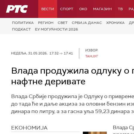
РТС
ВЕСТИ
СПОРТ
OKO
МАГАЗИН
ТВ
Р
ПОЛИТИКА
РЕГИОН
СВЕТ
СРБИЈА ДАНАС
ХРОНИКА
Д
ПОДКАСТ
ЕУ МОГУЋНОСТИ 2026
ИЗВОР:
НЕДЕЉА, 31.05.2026, 17:32 -> 17:41
ТАНЈУГ
Влада продужила одлуку о
нафтне деривате
Влада Србије продужила је Одлуку о привреме
до тада ће и даље акциза за оловни бензин из
динара по литру, а за гасна уља 59,23 динара 
ЕКОНОМИЈА
Влада Ср