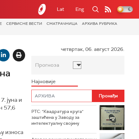
Lat
Eng
Е
СЕРВИСНЕ ВЕСТИ
СМАТРАЧНИЦА
АРХИВА РУБРИКА
четвртак, 06. август 2026.
Прогноза
на
Најновије
. јуна и
н 57,6
РТС: "Квадратура круга"
заштићена у Заводу за
интелектуалну својину
њу износа