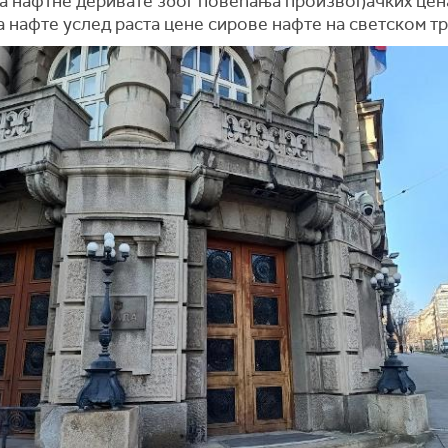
на нафтне деривате због повећања произвођачких цен
 нафте услед раста цене сирове нафте на светском т