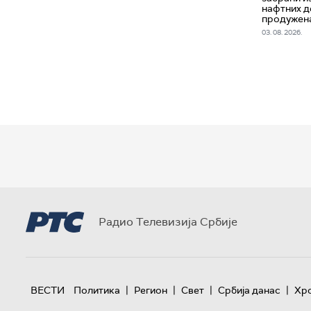
нафтних д
продужена
03. 08. 2026.
Радио Телевизија Србије
|
|
|
|
ВЕСТИ
Политика
Регион
Свет
Србија данас
Хр