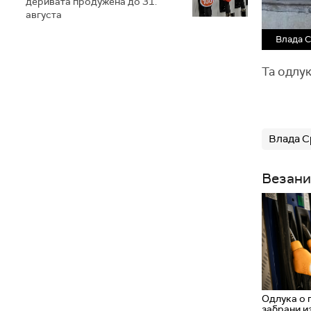
деривата продужена до 31.
августа
Влада С
Та одлук
Влада С
Везани
Одлука о 
забрани и