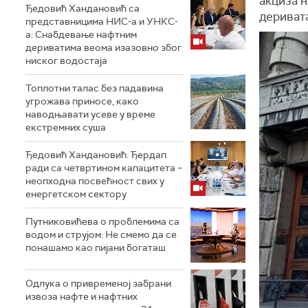
акциза 
Ђедовић Хандановић са
деривата
представницима НИС-а и УНКС-
а: Снабдевање нафтним
дериватима веома изазовно због
ниског водостаја
Топлотни талас без падавина
угрожава приносе, како
наводњавати усеве у време
екстремних суша
Ђедовић Хандановић: Ђердап
ради са четвртином капацитета –
неопходна посвећност свих у
енергетском сектору
Путниковићева о проблемима са
водом и струјом: Не смемо да се
понашамо као пијани богаташ
Одлука о привременој забрани
извоза нафте и нафтних