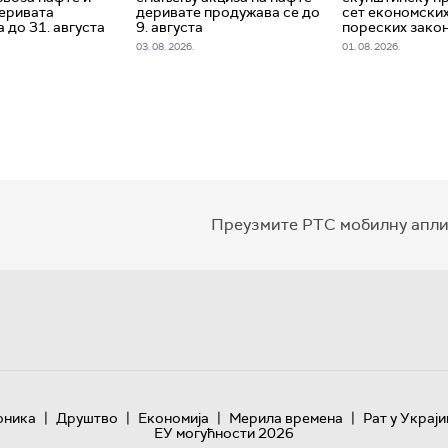
еривата
деривате продужава се до
сет економских
 до 31. августа
9. августа
пореских зако
03. 08. 2026.
01. 08. 2026.
Преузмите РТС мобилну апли
|
|
|
|
оника
Друштво
Економија
Мерила времена
Рат у Украји
ЕУ могућности 2026