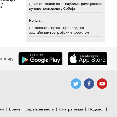
 и
Да ли сте знали да се најбоље грамофонске
на
ручице производе у Србији
Re: Eh...
Лесковачка спржа – производ са
заштићеним географским пореклом
кацију
|
|
|
|
|
ни
Време
Сервисне вести
Сматрачница
Подкаст