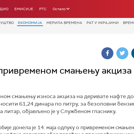
АДИО
ЕМИСИЈЕ
РТС
Остало
РУШТВО
ЕКОНОМИЈА
МЕРИЛА ВРЕМЕНА
РАТ У УКРАЈИНИ
ВРЕМ
 привременом смањењу акциза 
ном смањењу износа акциза на деривате нафте до 7
носити 61,24 динара по литру, за безоловни бензи
за литар, објављено је у Службеном гласнику.
бије донела је 14. маја одлуку о привременом смање