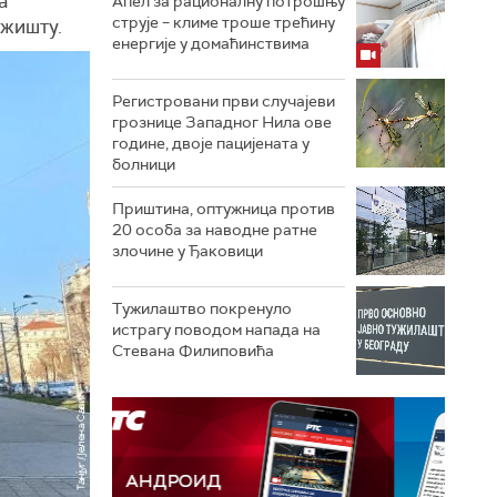
а
Апел за рационалну потрошњу
струје – климе троше трећину
ржишту.
енергије у домаћинствима
Регистровани први случајеви
грознице Западног Нила ове
године, двоје пацијената у
болници
Приштина, оптужница против
20 особа за наводне ратне
злочине у Ђаковици
Тужилаштво покренуло
истрагу поводом напада на
Стевана Филиповића