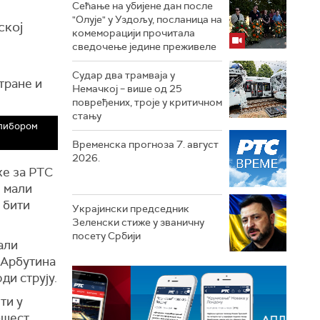
Сећање на убијене дан после
"Олује" у Уздољу, посланица на
ској
комеморацији прочитала
сведочење једине преживеле
Судар два трамваја у
тране и
Немачкој – више од 25
повређених, троје у критичном
стању
алибором
Временска прогноза 7. август
2026.
же за РТС
и мали
 бити
Украјински председник
Зеленски стиже у званичну
посету Србији
али
е Арбутина
ди струју.
ти у
-шест