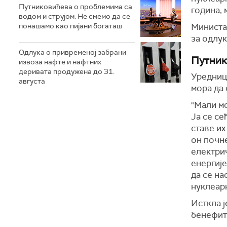
Путниковићева о проблемима са
година, 
водом и струјом: Не смемо да се
понашамо као пијани богаташ
Министар
за одлук
Одлука о привременој забрани
Путник
извоза нафте и нафтних
деривата продужена до 31.
Уредниц
августа
мора да 
"Мали мо
Ја се се
ставе их
он почне
електрич
енергије
да се на
нуклеарн
Исткла ј
бенефити