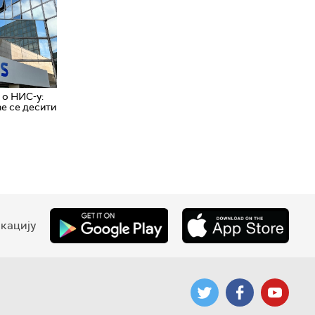
 о НИС-у:
ће се десити
кацију