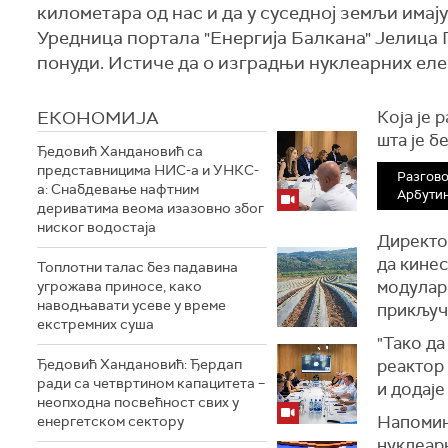
километара од нас и да у суседној земљи имај
Уредница портала "Енергија Балкана" Јелица 
понуди. Истиче да о изградњи нуклеарних елек
ЕКОНОМИЈА
Која је 
шта је б
Ђедовић Хандановић са
представницима НИС-а и УНКС-
Разгово
а: Снабдевање нафтним
Арбути
дериватима веома изазовно због
ниског водостаја
Директо
да кинес
Топлотни талас без падавина
модуларн
угрожава приносе, како
наводњавати усеве у време
прикључ
екстремних суша
"Тако да
Ђедовић Хандановић: Ђердап
реактор 
ради са четвртином капацитета –
и додаје
неопходна посвећност свих у
Напомиње
енергетском сектору
нуклеарн