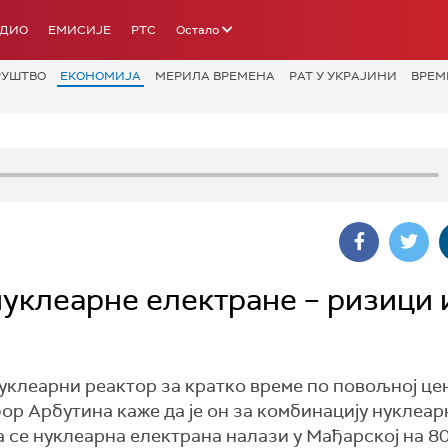
АДИО
ЕМИСИЈЕ
РТС
Остало
РУШТВО
ЕКОНОМИЈА
МЕРИЛА ВРЕМЕНА
РАТ У УКРАЈИНИ
ВРЕМ
уклеарне електране – ризици 
нуклеарни реактор за кратко време по повољној це
ор Арбутина каже да је он за комбинацију нуклеар
а се нуклеарна електрана налази у Мађарској на 8