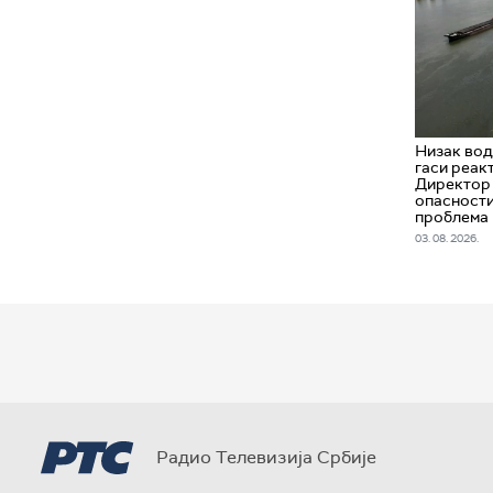
Низак вод
гаси реакт
Директор 
опасности
проблема
03. 08. 2026.
Радио Телевизија Србије