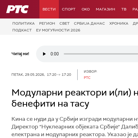
РТС
ВЕСТИ
СПОРТ
OKO
МАГАЗИН
ТВ
Р
ПОЛИТИКА
РЕГИОН
СВЕТ
СРБИЈА ДАНАС
ХРОНИКА
Д
ПОДКАСТ
ЕУ МОГУЋНОСТИ 2026
Читај ми!
ИЗВОР:
ПЕТАК, 29.05.2026, 17:20 -> 17:20
РТС
Модуларни реактори и(ли) н
бенефити на тасу
Кина се нуди да у Србији изгради модуларни 
Директор "Нуклеарних објеката Србије" Далиб
електрана и модуларних реактора. Указао је д