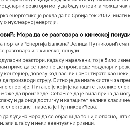
модуларни реактори могу да буду готови, а можда чак и
ка енергетике је рекла да ће Србија тек 2032. имати 
у о нуклеарној енергији.
овић: Мора да се разговара о кинеској понуд
а портала "Енергија Балкана" Јелица Путниковић смат
се разговара и о кинеској понуди.
дуларни реактори, када су најављени, то је било изн
ћам приче да се тамо негде произведе модуларни реак
 у контејнер, довезу код вас, ви намонтирате као неки
 да производи струју. Битно је да имате систем за пр
не енергије. Питање је који је капацитет, колико еле
 може да произведе. Сећам се да је била прича да могу
слажу и да онда достигну и капацитет велике класичне
е електране“, навела је Путниковићева.
е да људима мора да се објасни да то није опасно, шта 
, али шта су и неки евентуални ризици.