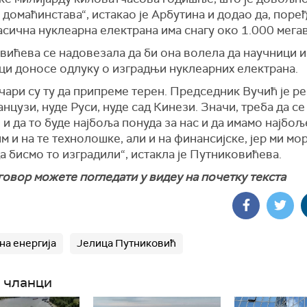
домаћинстава“, истакао је Арбутина и додао да, поре
асична нуклеарна електрана има снагу око 1.000 мегав
вићева се надовезала да би она волела да научници и
ци доносе одлуку о изградњи нуклеарних електрана.
ари су ту да припреме терен. Председник Вучић је ре
нцузи, нуде Руси, нуде сад Кинези. Значи, треба да се
 и да то буде најбоља понуда за нас и да имамо најбољ
м и на те технолошке, али и на финансијске, јер ми м
а бисмо то изградили“, истакла је Путниковићева.
овор можете погледати у видеу на почетку текста
на енергија
Јелица Путниковић
 чланци