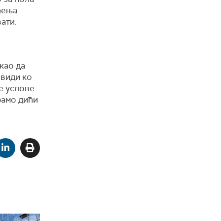
ђења
ати.
као да
 види ко
е услове.
орамо дићи