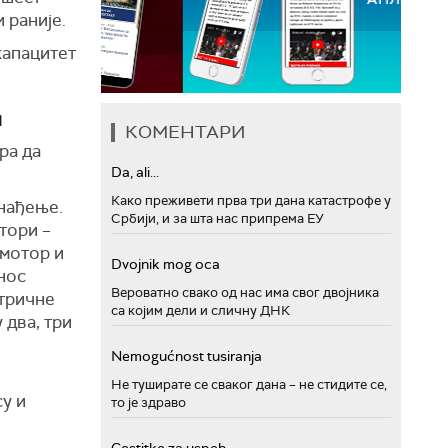
 раније.
капацитет
и
КОМЕНТАРИ
ра да
Da, ali...
Како преживети прва три дана катастрофе у
енађење.
Србији, и за шта нас припрема ЕУ
тори –
 мотор и
Dvojnik mog oca
енос
Вероватно свако од нас има свог двојника
ктричне
са којим дели и сличну ДНК
 два, три
Nemogućnost tusiranja
Не туширате се сваког дана – не стидите се,
су и
то је здраво