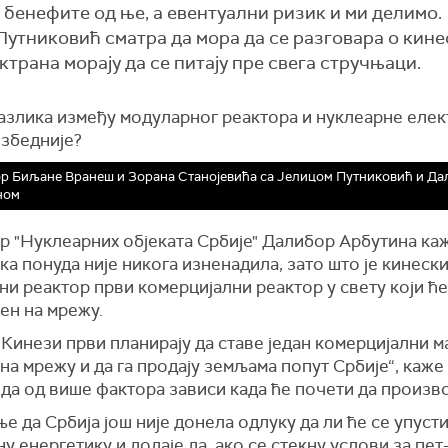
у бенефите од ње, а евентуални ризик и ми делимо.
Путниковић сматра да мора да се разговара о кине
трана морају да се питају пре свега стручњаци.
разлика између модуларног реактора и нуклеарне елек
езбедније?
р Биљане Вранеш и Зорана Станојевића са Јелицом Путниковић и Д
ном
р "Нуклеарних објеката Србије" Далибор Арбутина ка
ка понуда није никога изненадила, зато што је кинеск
и реактор први комерцијални реактор у свету који ће
ен на мрежу.
 Кинези први планирају да ставе један комерцијални м
на мрежу и да га продају земљама попут Србије“, каж
 да од више фактора зависи када ће почети да произво
 да Србија још није донела одлуку да ли ће се упусти
у енергетику и додаје да, ако се стекну услови за пет