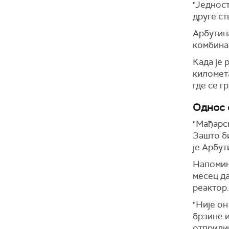
"Једност
друге ст
Арбутина
комбина
Када је 
километ
где се г
Однос 
"Мађарск
Зашто би
је Арбут
Напомиње
месец да
реактор.
"Није он
брзине и
отприли