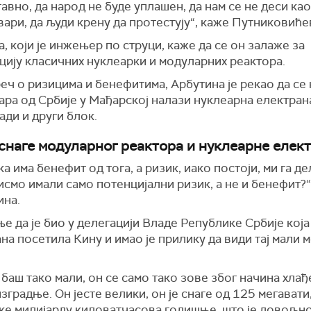
авно, да народ не буде уплашен, да нам се не деси као
вари, да људи крену да протестују“, каже Путниковиће
, који је инжењер по струци, каже да се он залаже за
цију класичних нуклеарки и модуларних реактора.
реч о ризицима и бенефитима, Арбутина је рекао да се 
ара од Србије у Мађарској налази нуклеарна електран
ради и други блок.
снаге модуларног реактора и нуклеарне елек
а има бенефит од тога, а ризик, иако постоји, ми га д
смо имали само потенцијални ризик, а не и бенефит?“
ина.
 да је био у делегацији Владе Републике Србије која 
на посетила Кину и имао је прилику да види тај мали
 баш тако мали, он се само тако зове због начина хлађ
зградње. Он јесте велики, он је снаге од 125 мегавати,
ке милијарду киловатчасова годишње, што је довољно