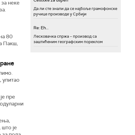
Cestitke za uspeh
 за неке
Да ли сте знали да се најбоље грамофонске
ва.
ручице производе у Србији
Re: Eh...
на 80
Лесковачка спржа – производ са
заштићеним географским пореклом
а Пакш,
тране
елимо.
, упитао
је пре
 модуларни
ења,
 што је
 за пола