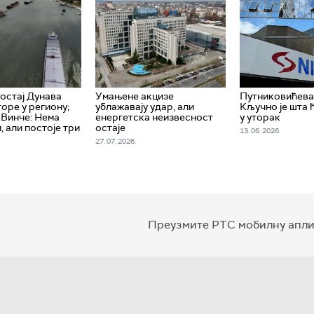
остај Дунава
Умањене акцизе
Путниковићева
оре у региону;
ублажавају удар, али
Кључно је шта 
Винче: Нема
енергетска неизвесност
у уторак
, али постоје три
остаје
13. 06. 2026.
27. 07. 2026.
Преузмите РТС мобилну апли