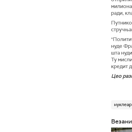
милиона 
ради, кл
Путнико
стручња
"Политич
нуде Фра
шта нуди
Ту мисли
кредит д
Цео разг
нуклеар
Везани