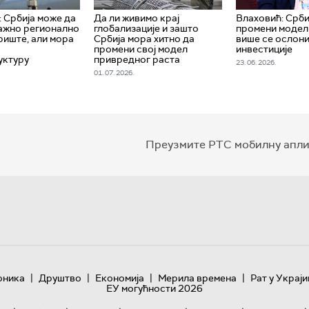
 Србија може да
Да ли живимо крај
Влаховић: Срби
ажно регионално
глобализације и зашто
промени модел
риште, али мора
Србија мора хитно да
више се ослони
промени свој модел
инвестиције
уктуру
привредног раста
23. 06. 2026.
01. 07. 2026.
Преузмите РТС мобилну апли
|
|
|
|
оника
Друштво
Економија
Мерила времена
Рат у Украји
ЕУ могућности 2026