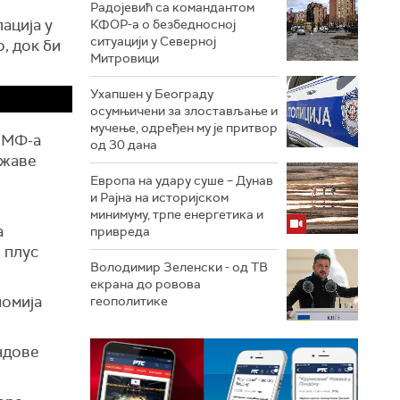
Радојевић са командантом
ација у
КФОР-а о безбедносној
ситуацији у Северној
, док би
Митровици
Ухапшен у Београду
осумњичени за злостављање и
мучење, одређен му је притвор
ММФ-а
од 30 дана
ржаве
Европа на удару суше – Дунав
и Рајна на историјском
минимуму, трпе енергетика и
а
привреда
 плус
Володимир Зеленски - од ТВ
екрана до ровова
номија
геополитике
ндове