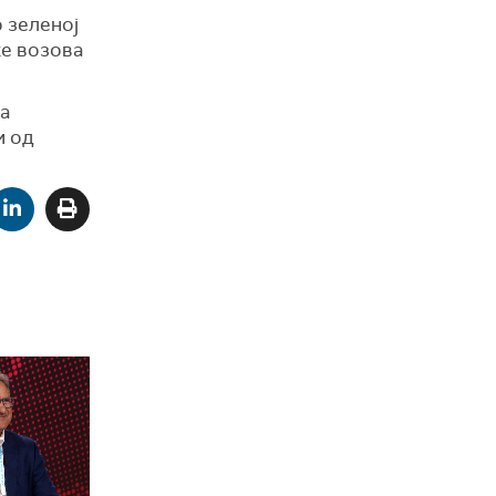
о зеленој
ке возова
ка
и од