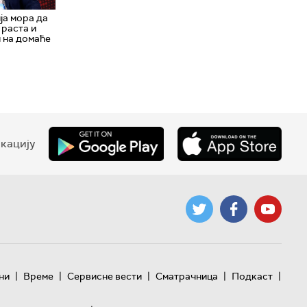
ја мора да
 раста и
 на домаће
кацију
|
|
|
|
|
ни
Време
Сервисне вести
Сматрачница
Подкаст