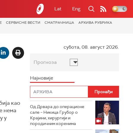
Lat
Eng
Е
СЕРВИСНЕ ВЕСТИ
СМАТРАЧНИЦА
АРХИВА РУБРИКА
субота, 08. август 2026.
Прогноза
Најновије
бија као
Од Дрвара до операционе
е нема
сале – Никица Грубор о
у у
Крајини, хирургији и
породичним коренима