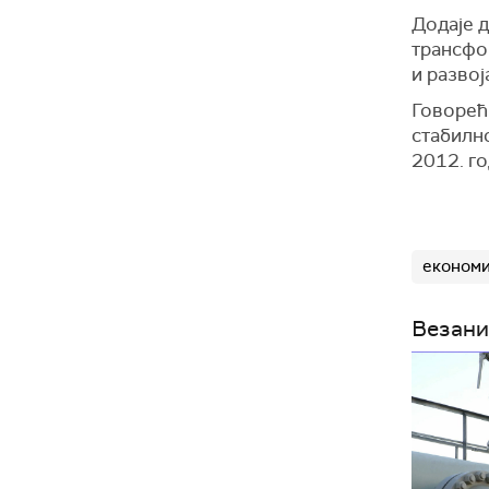
Додаје д
трансфо
и развој
Говорећи
стабилн
2012. го
економи
Везани