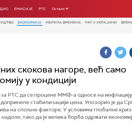
АДИО
ЕМИСИЈЕ
РТС
Остало
РУШТВО
ЕКОНОМИЈА
МЕРИЛА ВРЕМЕНА
РАТ У УКРАЈИНИ
ВРЕМ
них скокова нагоре, већ само
омију у кондицији
 за РТС да се процене ММФ-а односе на инфлацију
 допринеле стабилизацији цена. Упозорио је да Ср
љива на спољне факторе. У условима глобалне криз
надоле, тако да је велика борба одржати економиј