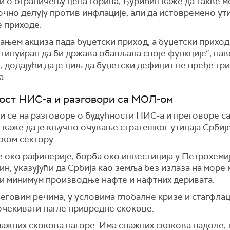
и о ограничењу цена горива, Ђурићин каже да такве м
чно делују против инфлације, али да истовремено ут
е приходе.
ањем акциза пада буџетски приход, а буџетски приход
тинуиран да би држава обављала своје функције“, нав
 додајући да је циљ да буџетски дефицит не пређе три
а.
ост НИС-а и разговори са МОЛ-ом
и се на разговоре о будућности НИС-а и преговоре с
каже да је кључно очување стратешког утицаја Србије
ском сектору.
е око рафинерије, борба око инвестиција у Петрохемиј
ин, указујући да Србија као земља без излаза на море 
и минимум производње нафте и нафтних деривата.
говим речима, у условима глобалне кризе и стагфлац
очекивати нагле привредне скокове.
ажних скокова нагоре. Има снажних скокова надоле, т