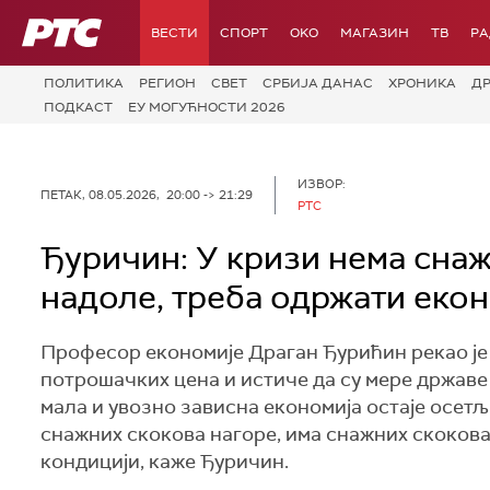
РТС
ВЕСТИ
СПОРТ
OKO
МАГАЗИН
ТВ
Р
ПОЛИТИКА
РЕГИОН
СВЕТ
СРБИЈА ДАНАС
ХРОНИКА
Д
ПОДКАСТ
ЕУ МОГУЋНОСТИ 2026
ИЗВОР:
ПЕТАК, 08.05.2026, 20:00 -> 21:29
РТС
Ђуричин: У кризи нема снаж
надоле, треба одржати екон
Професор економије Драган Ђурићин рекао је
потрошачких цена и истиче да су мере државе
мала и увозно зависна економија остаје осет
снажних скокова нагоре, има снажних скокова 
кондицији, каже Ђуричин.