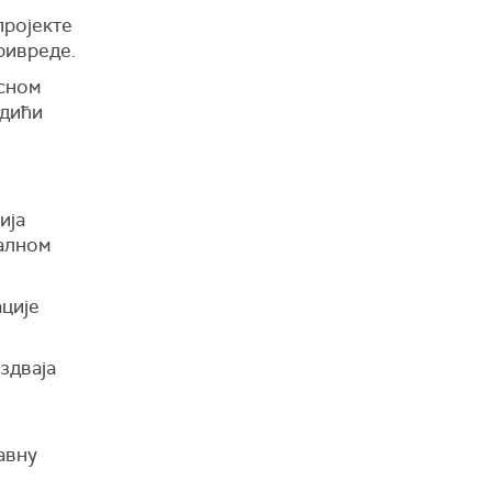
пројекте
ривреде.
асном
одићи
ија
калном
ције
здваја
авну