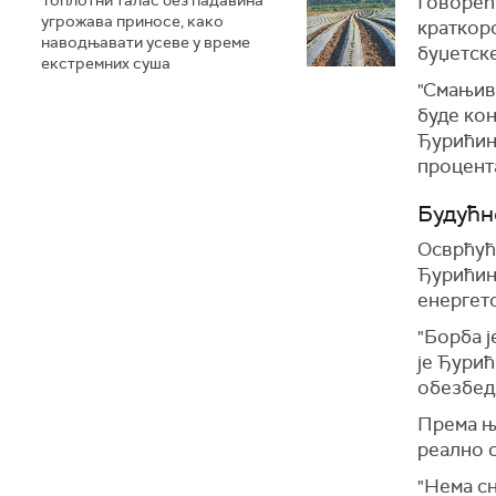
Топлотни талас без падавина
Говорећ
угрожава приносе, како
краткоро
наводњавати усеве у време
буџетск
екстремних суша
"Смањив
буде кон
Ђурићин,
процент
Будућн
Осврћућ
Ђурићин 
енергет
"Борба ј
је Ђурић
обезбед
Према ње
реално 
"Нема сн