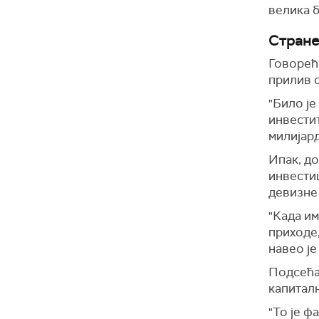
велика б
Стране
Говорећи
прилив 
"Било је
инвестит
милијард
Ипак, до
инвестиц
девизне
"Када им
приходе,
навео је
Подсећа 
капиталн
"То је ф