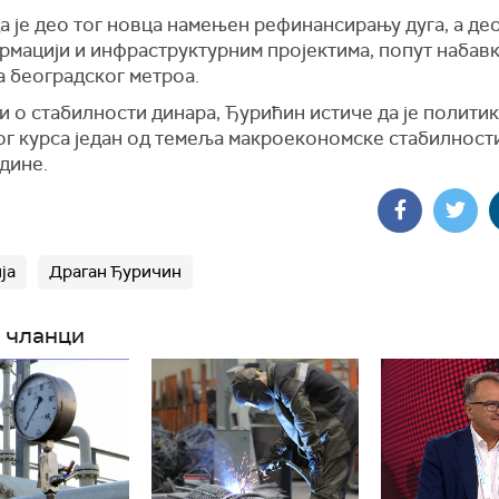
а је део тог новца намењен рефинансирању дуга, а де
рмацији и инфраструктурним пројектима, попут набав
а београдског метроа.
 о стабилности динара, Ђурићин истиче да је полити
ог курса један од темеља макроекономске стабилност
дине.
ја
Драган Ђуричин
 чланци