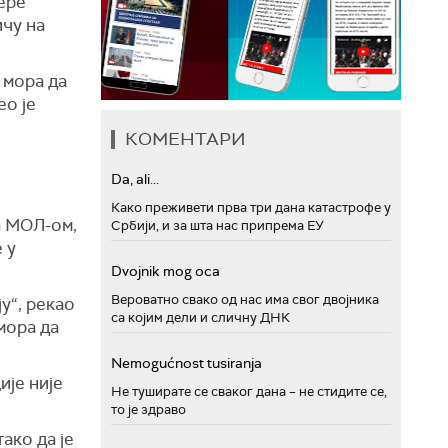
ере
ичу на
 мора да
ео је
КОМЕНТАРИ
Da, ali...
Како преживети прва три дана катастрофе у
а МОЛ-ом,
Србији, и за шта нас припрема ЕУ
 у
Dvojnik mog oca
Вероватно свако од нас има свог двојника
у“, рекао
са којим дели и сличну ДНК
мора да
Nemogućnost tusiranja
ије није
Не туширате се сваког дана – не стидите се,
то је здраво
ако да је