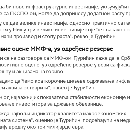
а би нове инфраструктурне инвестиције, укључујући 
е са ЕКСПО-ом, могле да допринесу додатном расту п
у се две велике инвестиције, односно практично са г
ом у Нишу три велике инвестиције које ће свакако п
маћи производ и стопу раста“, рекао је Ђурићин.
вне оцене ММФ-а, уз одређене резерве
и се на разговоре са ММФ-ом, Ђурићин каже да је Срб
позитивне оцене, уз одређене резерве у вези са фис
ошћу и акцизама на гориво.
надамо да ћемо краткорочне циљеве одржавања инфла
м акциза остварити“, навео је Ђурићин.
н од најважнијих показатеља стабилности економије и
овање инвеститора за државне обвезнице.
можда најбољи индикатор квалитета макроекономских
ата система“, оценио је Ђурићин, подсећајући на нед
ију вредну око три милијарде евра.