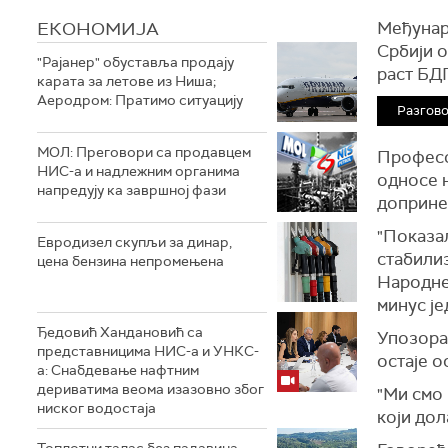
ЕКОНОМИЈА
Међунар
Србији о
"Рајанер" обуставља продају
раст БДП
карата за летове из Ниша;
Аеродром: Пратимо ситуацију
Разгов
МОЛ: Преговори са продавцем
П
рофесо
НИС-а и надлежним органима
односе 
напредују ка завршној фази
доприне
"Показал
Евродизел скупљи за динар,
стабилиз
цена бензина непромењена
Народне 
минус је
Ђедовић Хандановић са
Упозорав
представницима НИС-а и УНКС-
остаје 
а: Снабдевање нафтним
дериватима веома изазовно због
"Ми смо
ниског водостаја
који дол