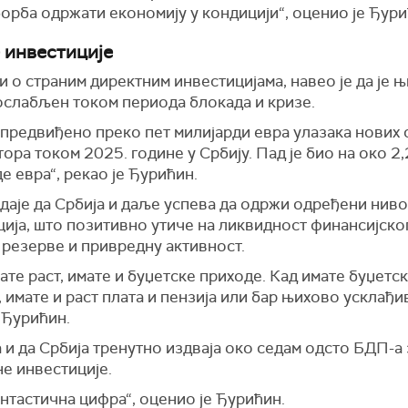
орба одржати економију у кондицији“, оценио је Ђури
 инвестиције
 о страним директним инвестицијама, навео је да је 
ослабљен током периода блокада и кризе.
 предвиђено преко пет милијарди евра улазака нових 
ора током 2025. године у Србију. Пад је био на око 2,
е евра“, рекао је Ђурићин.
даје да Србија и даље успева да одржи одређени ниво
ија, што позитивно утиче на ликвидност финансијског
 резерве и привредну активност.
ате раст, имате и буџетске приходе. Кад имате буџетс
 имате и раст плата и пензија или бар њихово усклађи
 Ђурићин.
и да Србија тренутно издваја око седам одсто БДП-а 
е инвестиције.
антастична цифра“, оценио је Ђурићин.