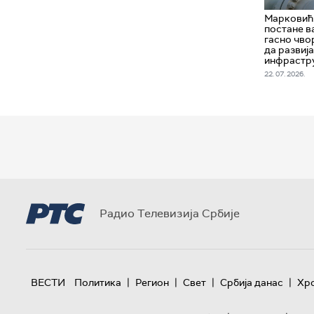
Марковић:
постане в
гасно чво
да развија
инфрастр
22. 07. 2026.
Радио Телевизија Србије
|
|
|
|
ВЕСТИ
Политика
Регион
Свет
Србија данас
Хр