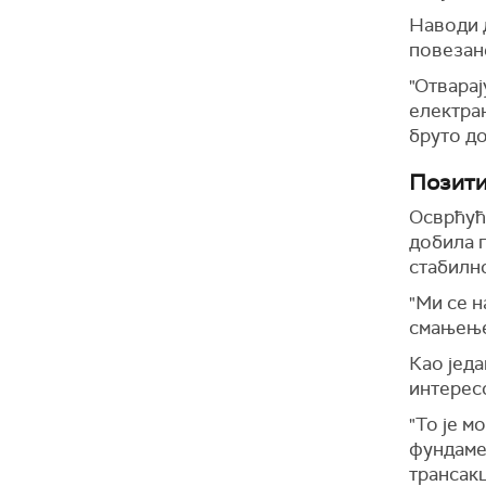
Наводи д
повезан
"Отварај
електран
бруто до
Позити
Осврћућ
добила 
стабилн
"Ми се 
смањење
Као једа
интерес
"То је 
фундамен
трансакц