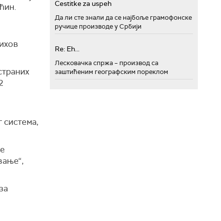
Cestitke za uspeh
ћин.
Да ли сте знали да се најбоље грамофонске
ручице производе у Србији
њихов
Re: Eh...
Лесковачка спржа – производ са
страних
заштићеним географским пореклом
2
 система,
ке
вање“,
за