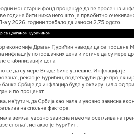
одни монетарни фонд процењује да ће просечна инфл
ве године бити нижа него што је првобитно очекивано
-а у 2026. години требало да износи 2,75 одсто.
ор са Драганом Ђуричином
р економије Драган Ђурићин наводи да се процене 
на инфлацију потрошачких цена и истиче да су мере д
ле стабилизацији цена.
о се да су мере Владе биле успешне. Инфлација је
ована“, рекао је Ђурићин, подсећајући да је пројекциј
банке Србије да инфлација буде у оквиру циља од три
дан и по проценат.
а, међутим, да Србија као мала и увозно зависна еко
осетљива на спољне факторе.
 мала земља, увозно зависна и веома осетљива на тре
азе споља“, истакао је Ђурићин.