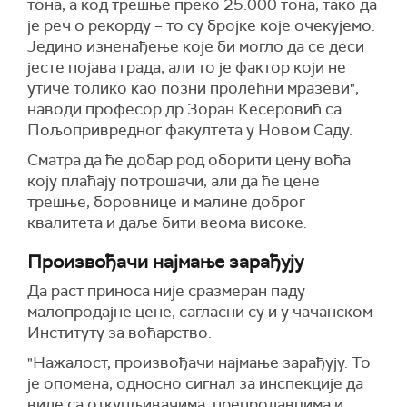
тона, а код трешње преко 25.000 тона, тако да
је реч о рекорду – то су бројке које очекујемо.
Једино изненађење које би могло да се деси
јесте појава града, али то је фактор који не
утиче толико као позни пролећни мразеви",
наводи професор др Зоран Кесеровић са
Пољопривредног факултета у Новом Саду.
Сматра да ће добар род оборити цену воћа
коју плаћају потрошачи, али да ће цене
трешње, боровнице и малине доброг
квалитета и даље бити веома високе.
Произвођачи најмање зарађују
Да раст приноса није сразмеран паду
малопродајне цене, сагласни су и у чачанском
Институту за воћарство.
"Нажалост, произвођачи најмање зарађују. То
је опомена, односно сигнал за инспекције да
виде са откупљивачима, препродавцима и