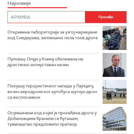
Најновије
Откривена лабораторија за узгој марихуане
код Смедерева, заплењено пола тоне дроге
Пуповац: Олуја у Книну обележена на
драстично антиуставан начин
Покушај терористичког напада у Лајпцигу,
возач аеродромског аутобуса шутнуо дрон
са експлозивом
Осумњичени код којих је пронађена дрога у
Добановцима бранили се ћутањем,
тужилаштво предложило притвор