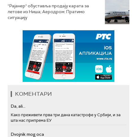
"Рајанер" обуставља продају карата за
летове из Ниша; Аеродром: Пратимо
ситуацију
КОМЕНТАРИ
Da, ali...
Како преживети прва три дана катастрофе у Србији, и за
шта нас припрема ЕУ
Dvojnik mog oca