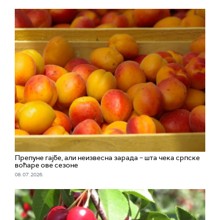
Препуне гајбе, али неизвесна зарада – шта чека српске
воћаре ове сезоне
08. 07. 2026.