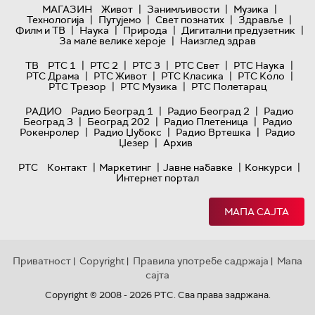
|
|
|
МАГАЗИН
Живот
Занимљивости
Музика
|
|
|
|
Технологијa
Путујемо
Свет познатих
Здравље
|
|
|
|
Филм и ТВ
Наука
Природа
Дигитални предузетник
|
За мале велике хероје
Наизглед здрав
|
|
|
|
|
ТВ
РТС 1
РТС 2
РТС 3
РТС Свет
РТС Наука
|
|
|
|
РТС Драма
РТС Живот
РТС Класика
РТС Коло
|
|
РТС Трезор
РТС Музика
РТС Полетарац
|
|
РАДИО
Радио Београд 1
Радио Београд 2
Радио
|
|
|
Београд 3
Београд 202
Радио Плетеница
Радио
|
|
|
Рокенролер
Радио Џубокс
Радио Вртешка
Радио
|
Џезер
Архив
|
|
|
|
РТС
Контакт
Маркетинг
Јавне набавке
Конкурси
Интернет портал
МАПА САЈТА
Приватност
Copyright
Правила употребе садржаја
Мапа
|
|
|
сајта
Copyright © 2008 - 2026 РТС. Сва права задржана.