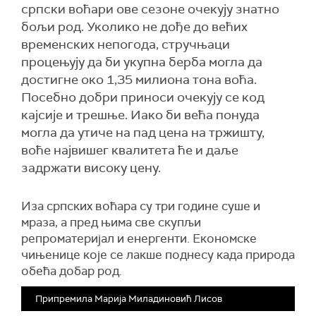
српски воћари ове сезоне очекују знатно
бољи род. Уколико не дође до већих
временских непогода, стручњаци
процењују да би укупна берба могла да
достигне око 1,35 милиона тона воћа.
Посебно добри приноси очекују се код
кајсије и трешње. Иако би већа понуда
могла да утиче на пад цена на тржишту,
воће највишег квалитета ће и даље
задржати високу цену.
Иза српских воћара су три године суше и
мраза,
а пред њима све скупљи
репроматеријал и енергенти. Економске
чињенице које се лакше поднесу када природа
обећа добар род.
Припремила Марија Миладиновић Лисов