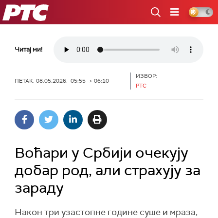
РТС
Читај ми!
ИЗВОР:
ПЕТАК, 08.05.2026, 05:55 -> 06:10
РТС
Воћари у Србији очекују
добар род, али страхују за
зараду
Након три узастопне године суше и мраза,