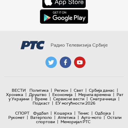
Радио Телевизија Србије
|
|
|
|
ВЕСТИ
Политика
Регион
Свет
Србија данас
|
|
|
|
Хроника
Друштво
Економија
Мерила времена
Рат
|
|
|
|
у Украјини
Време
Сервисне вести
Сматрачница
|
Подкаст
ЕУ могућности 2026
|
|
|
|
СПОРТ
Фудбал
Кошарка
Тенис
Одбојка
|
|
|
|
Рукомет
Ватерполо
Атлетика
Ауто-мото
Остали
|
спортови
Меморијал РТС