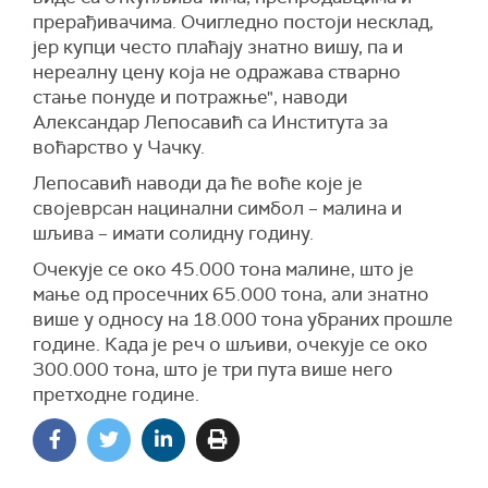
прерађивачима. Очигледно постоји несклад,
јер купци често плаћају знатно вишу, па и
нереалну цену која не одражава стварно
стање понуде и потражње", наводи
Александар Лепосавић са Института за
воћарство у Чачку.
Лепосавић наводи да ће воће које је
својеврсан нацинални симбол – малина и
шљива – имати солидну годину.
Очекује се око 45.000 тона малине, што је
мање од просечних 65.000 тона, али знатно
више у односу на 18.000 тона убраних прошле
године. Када је реч о шљиви, очекује се око
300.000 тона, што је три пута више него
претходне године.