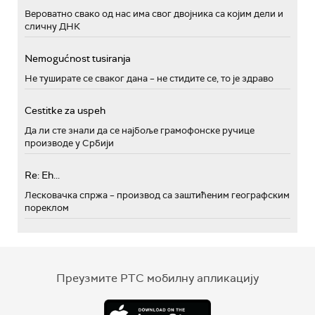
Вероватно свако од нас има свог двојника са којим дели и
сличну ДНК
Nemogućnost tusiranja
Не туширате се сваког дана – не стидите се, то је здраво
Cestitke za uspeh
Да ли сте знали да се најбоље грамофонске ручице
производе у Србији
Re: Eh...
Лесковачка спржа – производ са заштићеним географским
пореклом
Преузмите РТС мобилну апликацију