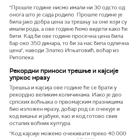
"Прошле године нисмо имали ни 30 одсто од
онога што је сада родило. Прошле године је
била јако добра цена за трешњу за оне који су
имали рода, а ове године ћемо видети како ће
бити. Кад би ове године просечна цена била
бар око 350 динара, то би за нас била одлична
цена", наводи Златко Игњатовић, воћар из
Ритопека.
Рекордни приноси трешње и кајсије
упркос мразу
Трешња и кајсија ове године ће се брати у
рекордно великим количинама. Иако је део
српских воћњака о првомајским празницима
био изложен мразу, добар род се очекује и
код вишње и јабуке, као и код готово свих
осталих воћних култура.
"Код кајсије можемо очекивати преко 40.000