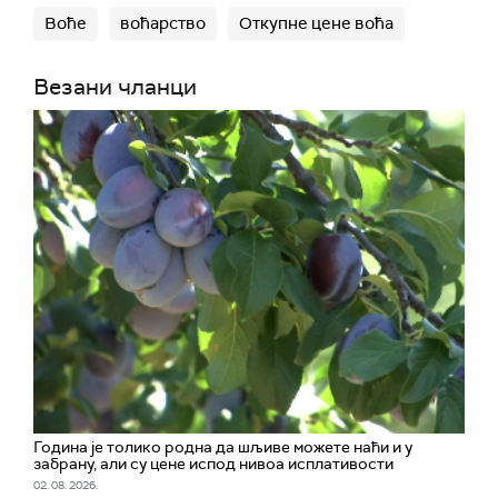
Воће
воћарство
Откупне цене воћа
Везани чланци
Година је толико родна да шљиве можете наћи и у
забрану, али су цене испод нивоа исплативости
02. 08. 2026.