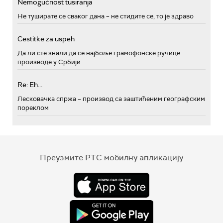
Nemogućnost tusiranja
Не туширате се сваког дана – не стидите се, то је здраво
Cestitke za uspeh
Да ли сте знали да се најбоље грамофонске ручице
производе у Србији
Re: Eh...
Лесковачка спржа – производ са заштићеним географским
пореклом
Преузмите РТС мобилну апликацију