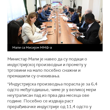
Мали са Мисијом ММФ-а
Министар Мали је навео да су подаци о
индустријској производњи и промету у
трговини на мало посебно снажни и
премашили су очекивања.
"Индустријска производња порасла је за 6,4
одсто међугодишње, чиме је у великој мери
неутралисан пад из прва два месеца ове
године. Посебно се издваја раст
прерађивачке индустрије од 11,4 одсто у