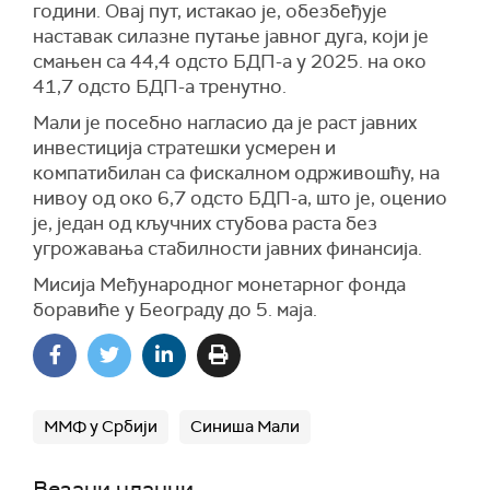
години. Овај пут, истакао је, обезбеђује
наставак силазне путање јавног дуга, који је
смањен са 44,4 одсто БДП-а у 2025. на око
41,7 одсто БДП-а тренутно.
Мали је посебно нагласио да је раст јавних
инвестиција стратешки усмерен и
компатибилан са фискалном одрживошћу, на
нивоу од око 6,7 одсто БДП-а, што је, оценио
је, један од кључних стубова раста без
угрожавања стабилности јавних финансија.
Мисија Међународног монетарног фонда
боравиће у Београду до 5. маја.
ММФ у Србији
Синиша Мали
Везани чланци