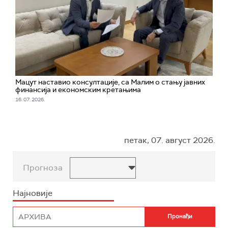
Мацут наставио консултације, са Малим о стању јавних
финансија и економским кретањимa
16. 07. 2026.
петак, 07. август 2026.
Прогноза
Најновије