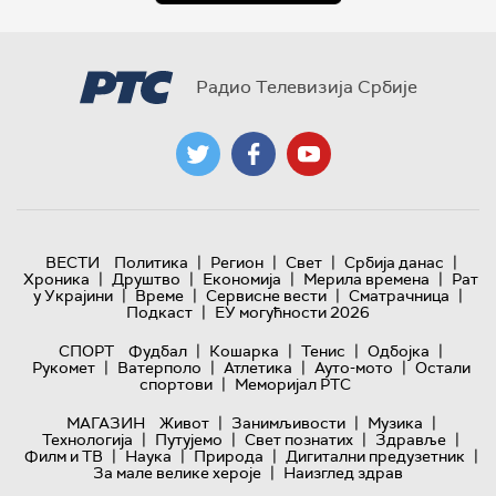
Радио Телевизија Србије
|
|
|
|
ВЕСТИ
Политика
Регион
Свет
Србија данас
|
|
|
|
Хроника
Друштво
Економија
Мерила времена
Рат
|
|
|
|
у Украјини
Време
Сервисне вести
Сматрачница
|
Подкаст
ЕУ могућности 2026
|
|
|
|
СПОРТ
Фудбал
Кошарка
Тенис
Одбојка
|
|
|
|
Рукомет
Ватерполо
Атлетика
Ауто-мото
Остали
|
спортови
Меморијал РТС
|
|
|
МАГАЗИН
Живот
Занимљивости
Музика
|
|
|
|
Технологијa
Путујемо
Свет познатих
Здравље
|
|
|
|
Филм и ТВ
Наука
Природа
Дигитални предузетник
|
За мале велике хероје
Наизглед здрав