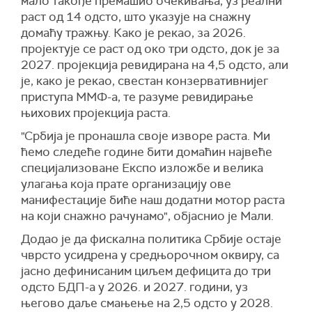
мало такође премашио очекивања, уз реални
раст од 14 одсто, што указује на снажну
домаћу тражњу. Како је рекао, за 2026.
пројектује се раст од око три одсто, док је за
2027. пројекција ревидирана на 4,5 одсто, али
је, како је рекао, свестан конзервативнијег
приступа ММФ-а, те разуме ревидирање
њихових пројекција раста.
"Србија је пронашла своје изворе раста. Ми
ћемо следеће године бити домаћин највеће
специјализоване Експо изложбе и велика
улагања која прате организацију ове
манифестације биће наш додатни мотор раста
на који снажно рачунамо", објаснио је Мали.
Додао је да фискална политика Србије остаје
чврсто усидрена у средњорочном оквиру, са
јасно дефинисаним циљем дефицита до три
одсто БДП-а у 2026. и 2027. години, уз
његово даље смањење на 2,5 одсто у 2028.