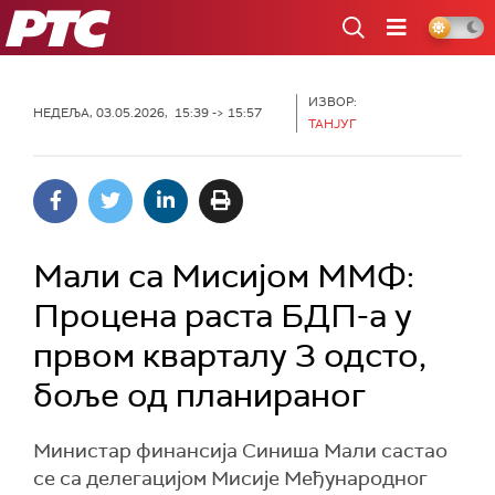
РТС
ИЗВОР:
НЕДЕЉА, 03.05.2026, 15:39 -> 15:57
ТАНЈУГ
Мали са Мисијом ММФ:
Процена раста БДП-а у
првом кварталу 3 одсто,
боље од планираног
Министар финансија Синиша Мали састао
се са делегацијом Мисије Међународног