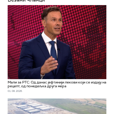
Мали за РТС: Од данас јефтинији лекови који се издају на
рецепт, од понедељка друга мера
01. 08. 2026.