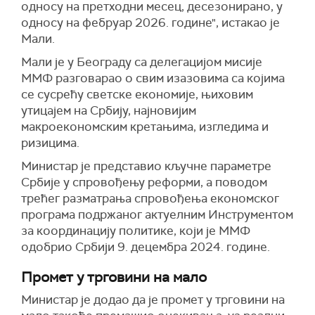
односу на претходни месец, десезонирано, у
односу на фебруар 2026. године", истакао је
Мали.
Мали је у Београду са делегацијом мисије
ММФ разговарао о свим изазовима са којима
се сусрећу светске економије, њиховим
утицајем на Србију, најновијим
макроекономским кретањима, изгледима и
ризицима.
Министар је представио кључне параметре
Србије у спровођењу реформи, а поводом
трећег разматрања спровођења економског
програма подржаног актуелним Инструментом
за координацију политике, који је ММФ
одобрио Србији 9. децембра 2024. године.
Промет у трговини на мало
Министар је додао да је промет у трговини на