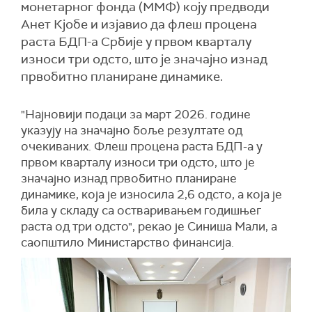
монетарног фонда (ММФ) коју предводи
Анет Кјобе и изјавио да флеш процена
раста БДП-а Србије у првом кварталу
износи три одсто, што је значајно изнад
првобитно планиране динамике.
"Најновији подаци за март 2026. године
указују на значајно боље резултате од
очекиваних. Флеш процена раста БДП-а у
првом кварталу износи три одсто, што је
значајно изнад првобитно планиране
динамике, која је износила 2,6 одсто, а која је
била у складу са остваривањем годишњег
раста од три одсто", рекао је Синиша Мали, а
саопштило Министарство финансија.