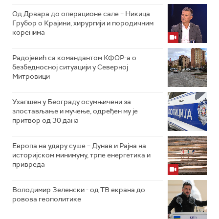
Од Дрвара до операционе сале – Никица
Грубор о Крајини, хирургији и породичним
коренима
Радојевић са командантом КФОР-а о
безбедносној ситуацији у Северној
Митровици
Ухапшен у Београду осумњичени за
злостављање и мучење, одређен му је
притвор од 30 дана
Европа на удару суше – Дунав и Рајна на
историјском минимуму, трпе енергетика и
привреда
Володимир Зеленски - од ТВ екрана до
ровова геополитике