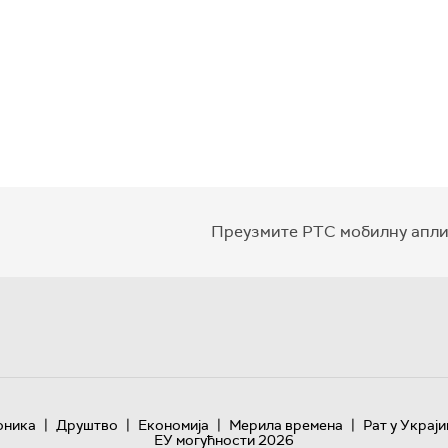
Преузмите РТС мобилну апли
|
|
|
|
оника
Друштво
Економија
Мерила времена
Рат у Украји
ЕУ могућности 2026