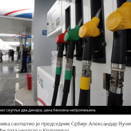
ел скупљи два динара, цена бенѕина непромењена
рива саопштио је п
редседник Србије Александар Вучи
ћи дата ценатар у Крагујевцу.