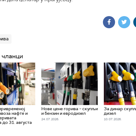
рива
 чланци
привременој
Нове цене горива – скупљи
За динар скупљ
звоза нафте и
и бензин и евродизел
дизел
еривата
24. 07. 2026.
10. 07. 2026.
 до 31. августа