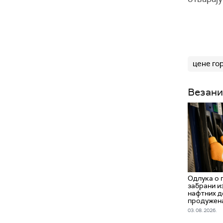
цене го
Везани
Одлука о 
забрани и
нафтних д
продужена
03. 08. 2026.