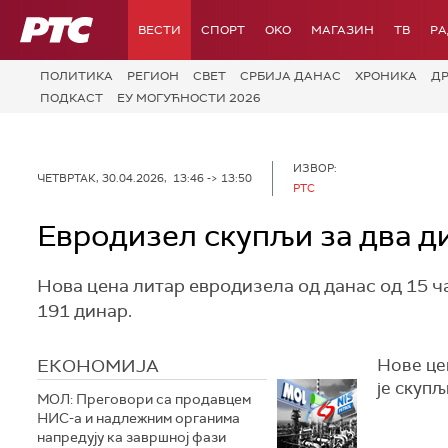
РТС
ВЕСТИ
СПОРТ
OKO
МАГАЗИН
ТВ
Р
ПОЛИТИКА
РЕГИОН
СВЕТ
СРБИЈА ДАНАС
ХРОНИКА
Д
ПОДКАСТ
ЕУ МОГУЋНОСТИ 2026
ИЗВОР:
ЧЕТВРТАК, 30.04.2026, 13:46 -> 13:50
РТС
Евродизел скупљи за два д
Нова цена литар евродизела од данас од 15 ч
191 динар.
ЕКОНОМИЈА
Нове цен
је скупљ
МОЛ: Преговори са продавцем
НИС-а и надлежним органима
напредују ка завршној фази