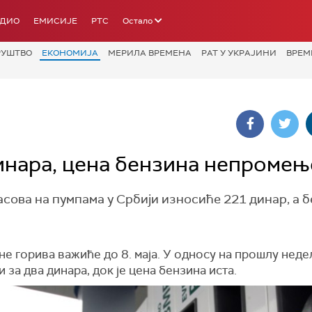
АДИО
ЕМИСИЈЕ
РТС
Остало
РУШТВО
ЕКОНОМИЈА
МЕРИЛА ВРЕМЕНА
РАТ У УКРАЈИНИ
ВРЕМ
инара, цена бензина непромењ
асова на пумпама у Србији износиће 221 динар, а 
е горива важиће до 8. маја.
У односу на прошлу неде
и за два динара, док је цена бензина иста.