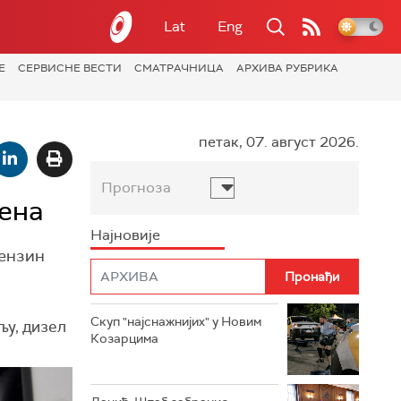
Lat
Eng
Е
СЕРВИСНЕ ВЕСТИ
СМАТРАЧНИЦА
АРХИВА РУБРИКА
петак, 07. август 2026.
Прогноза
ена
Најновије
бензин
Скуп "најснажнијих" у Новим
љу, дизел
Козарцима