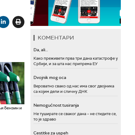
КОМЕНТАРИ
Da, ali...
Како преживети прва три дана катастрофе у
Србији, и за шта нас припрема ЕУ
Dvojnik mog oca
Вероватно свако од нас има свог двојника
са којим дели и сличну ДНК
Nemogućnost tusiranja
и бензин и
Не туширате се сваког дана – не стидите се,
то је здраво
Cestitke za uspeh