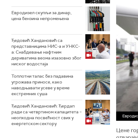
Евродизел скупљи за динар,
цена бензина непромењена
Ђедовић Хандановић са
представницима НИС-а и УНКС-
а: Снабдевање нафтним
дериватима веома изазовно због
ниског водостаја
Топлотни талас без падавина
угрожава приносе, како
наводњавати усеве у време
екстремних суша
Ђедовић Хандановић: Ђердап
ради са четвртином капацитета –
Евродиз
неопходна посвећност свих у
енергетском сектору
Цене го
отварају