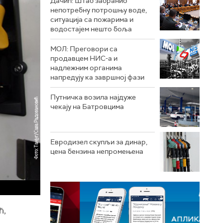
Дачић: Штаб забранио
непотребну потрошњу воде,
ситуација са пожарима и
водостајем нешто боља
МОЛ: Преговори са
продавцем НИС-а и
надлежним органима
напредују ка завршној фази
Путничка возила најдуже
чекају на Батровцима
Евродизел скупљи за динар,
цена бензина непромењена
ћ,