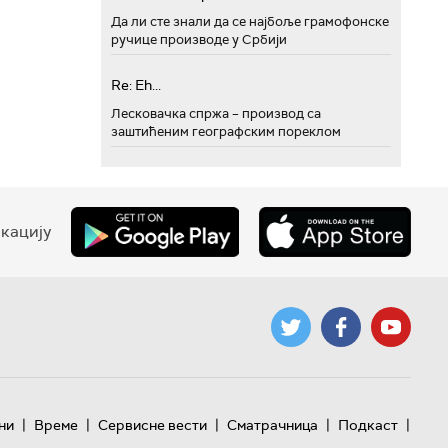
Да ли сте знали да се најбоље грамофонске
ручице производе у Србији
Re: Eh...
Лесковачка спржа – производ са
заштићеним географским пореклом
кацију
|
|
|
|
|
ни
Време
Сервисне вести
Сматрачница
Подкаст