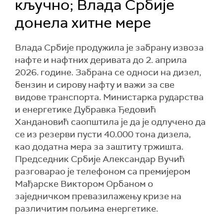
кључно; Влада Србије
донела хитне мере
Влада Србије продужила је забрану извоза
нафте и нафтних деривата до 2. априла
2026. године. Забрана се односи на дизел,
бензин и сирову нафту и важи за све
видове транспорта. Министарка рударства
и енергетике Дубравка Ђедовић
Хандановић саопштила је да је одлучено да
се из резерви пусти 40.000 тона дизела,
као додатна мера за заштиту тржишта.
Председник Србије Александар Вучић
разговарао је телефоном са премијером
Мађарске Виктором Орбаном о
заједничком превазилажењу кризе на
различитим пољима енергетике.