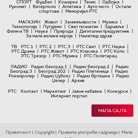
|
|
|
|
СПОРТ
Фудбал
Кошарка
Тенис
Одбојка
|
|
|
|
Рукомет
Ватерполо
Атлетика
Ауто-мото
Остали
|
спортови
Меморијал РТС
|
|
|
МАГАЗИН
Живот
Занимљивости
Музика
|
|
|
|
Технологијa
Путујемо
Свет познатих
Здравље
|
|
|
|
Филм и ТВ
Наука
Природа
Дигитални предузетник
|
За мале велике хероје
Наизглед здрав
|
|
|
|
|
ТВ
РТС 1
РТС 2
РТС 3
РТС Свет
РТС Наука
|
|
|
|
РТС Драма
РТС Живот
РТС Класика
РТС Коло
|
|
РТС Трезор
РТС Музика
РТС Полетарац
|
|
РАДИО
Радио Београд 1
Радио Београд 2
Радио
|
|
|
Београд 3
Београд 202
Радио Плетеница
Радио
|
|
|
Рокенролер
Радио Џубокс
Радио Вртешка
Радио
|
Џезер
Архив
|
|
|
|
РТС
Контакт
Маркетинг
Јавне набавке
Конкурси
Интернет портал
МАПА САЈТА
Приватност
Copyright
Правила употребе садржаја
Мапа
|
|
|