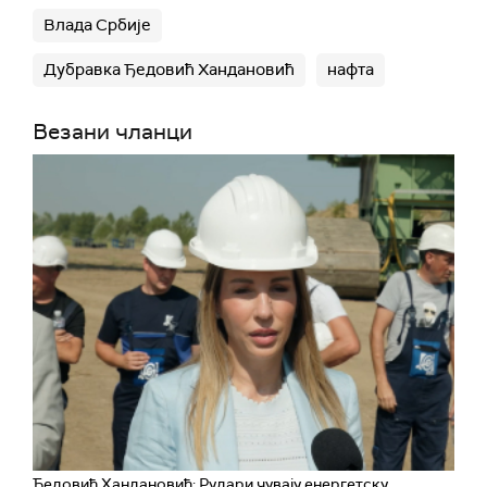
Влада Србије
Дубравка Ђедовић Хандановић
нафта
Везани чланци
Ђедовић Хандановић: Рудари чувају енергетску