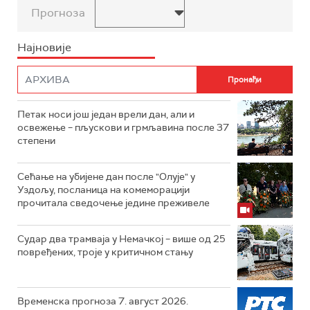
Прогноза
Најновије
Петак носи још један врели дан, али и
освежење – пљускови и грмљавина после 37
степени
Сећање на убијене дан после "Олује" у
Уздољу, посланица на комеморацији
прочитала сведочење једине преживеле
Судар два трамваја у Немачкој – више од 25
повређених, троје у критичном стању
Временска прогноза 7. август 2026.