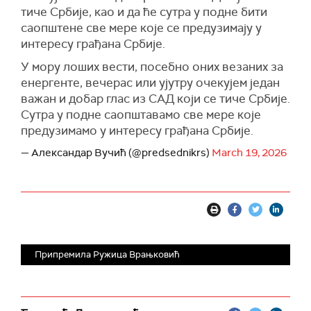
тиче Србије, као и да ће сутра у подне бити
саопштене све мере које се предузимају у
интересу грађана Србије.
У мору лоших вести, посебно оних везаних за
енергенте, вечерас или ујутру очекујем један
важан и добар глас из САД који се тиче Србије.
Сутра у подне саопштавамо све мере које
предузимамо у интересу грађана Србије.
— Александар Вучић (@predsednikrs)
March 19, 2026
Припремила Ружица Врањковић