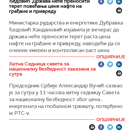
Ђедовић: Држава неће преносити
терет повећања цене нафте на
грађане и привреду
Министарка рударства и енергетике Дубравка
Ђедовић Хандановић изјавила је вечерас да
држава неће преносити терет раста цена
нафте на грађане и привреду, наводећи да се
очекује умерен и контролисан раст цена
горива.
ОПШИРНИЈЕ
Хитна Седница савета за
"Ми, као што знате, петком ујутру одређујемо
националну безбедност заказана за
нове цене дизела и бензина. Ми смо у
сутра
претходној недељи повећали за пет динара
Председник Србије Александар Вучић сазвао
дизел, за два динара бензин, недељу пре тога
је за сутра у 11 часова хитну седницу Савета
три динара је поскупео дизел, а бензин такође
за националну безбедност због цена
три динара. Ми ћемо гледати да сутра
енергената на глобалном тржишту, потврђено
останемо у том опсегу, значи да не преносимо
је РТС-у.
терет повећања цена нафте на светском
ОПШИРНИЈЕ
тржишту због конфликта на Блиском истоку на
наше грађане и привреду. Значи да имамо