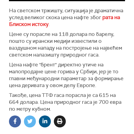
и повећања цене нафте од 40 одсто
последњих недеља", истакла је министарка
На светском тржишту, ситуација је драматична
Ђедовић Хандановић.
услед великог скока цена нафте због
рата на
Блиском истоку
.
Цене су порасле на 118 долара по барелу,
пошто су ирански медији известили о
ваздушном нападу на постројење на највећем
светском налазишту природног гаса.
Цена нафте "брент" директно утиче на
малопродајне цене горива у Србији, јер је то
главни међународни параметар за формирање
цена деривата у овом делу Европе.
Такође, цена ТТФ гаса порасла је са 615 на
664 долара. Цена природног гаса је 700 евра
по метру кубном.