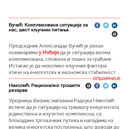
веома умерен и контролисан раст цена нафте
и деривата", рекла је Ђедовић Хандановић
након састанка са министром животне
средине и енергетике Грчке Ставросом
Вучић: Компликована ситуација за
Папаставруом у Влади Србије.
нас, шест кључних питања
Председник Александар Вучић је рекао
новинарима
у Инђији
да је ситуација веома
компликована, сложена и тешка за грађане.
Истакао је да неколико кључних фактора
утиче на енергетску и економску стабилност
земље.
ОПШИРНИЈЕ
Николић: Рационално трошити
Подсетио је да се чека одлука америчког
резерве
ОФАК-а о потенцијалном продужењу лиценце
Уредница
Бизнис магазина
Радојка Николић
за Нафтну индустрију Србије.
истиче да је ситуација на тржишту енергентата
"Ми немамо потврду да ће амерички ОФАК
јединствена и изузетно комплексна, са
донети такву одлуку. Немамо потврду да ће та
блокадама трговачких путева и нападима на
одлука бити позитивна и не знамо да ли ће
велика енергетска постројења, што доводи до