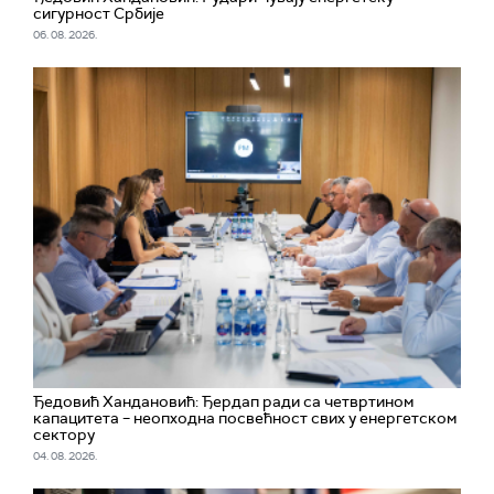
сигурност Србије
06. 08. 2026.
Ђедовић Хандановић: Ђердап ради са четвртином
капацитета – неопходна посвећност свих у енергетском
сектору
04. 08. 2026.