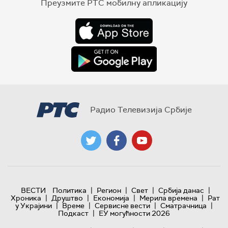
Преузмите РТС мобилну апликацију
Радио Телевизија Србије
|
|
|
|
ВЕСТИ
Политика
Регион
Свет
Србија данас
|
|
|
|
Хроника
Друштво
Економија
Мерила времена
Рат
|
|
|
|
у Украјини
Време
Сервисне вести
Сматрачница
|
Подкаст
ЕУ могућности 2026