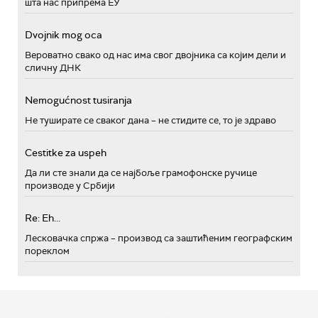
шта нас припрема ЕУ
Dvojnik mog oca
Вероватно свако од нас има свог двојника са којим дели и
сличну ДНК
Nemogućnost tusiranja
Не туширате се сваког дана – не стидите се, то је здраво
Cestitke za uspeh
Да ли сте знали да се најбоље грамофонске ручице
производе у Србији
Re: Eh...
Лесковачка спржа – производ са заштићеним географским
пореклом