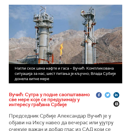
Нагли скок цена нафте и гаса – Вучић: Компликована
ситуација за нас, шест питања је кључно; Влада Србије
донела хитне мере
Вучић: Сутра у подне саопштавамо
све мере које се предузимају у
интересу грађана Србије
Председник Србије Александар Вучић је у
објави на Иксу навео да вечерас или ујутру
очекује важан и добар глас из САД који се