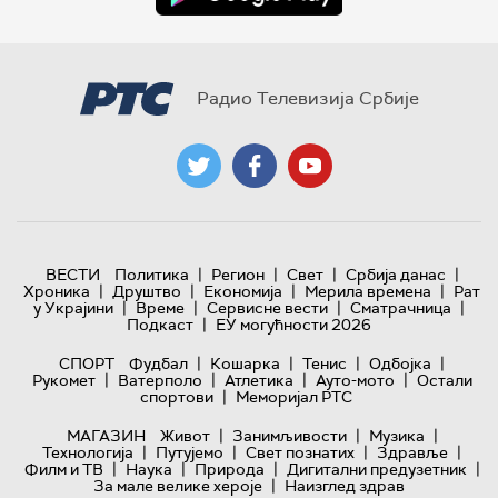
Радио Телевизија Србије
|
|
|
|
ВЕСТИ
Политика
Регион
Свет
Србија данас
|
|
|
|
Хроника
Друштво
Економија
Мерила времена
Рат
|
|
|
|
у Украјини
Време
Сервисне вести
Сматрачница
|
Подкаст
ЕУ могућности 2026
|
|
|
|
СПОРТ
Фудбал
Кошарка
Тенис
Одбојка
|
|
|
|
Рукомет
Ватерполо
Атлетика
Ауто-мото
Остали
|
спортови
Меморијал РТС
|
|
|
МАГАЗИН
Живот
Занимљивости
Музика
|
|
|
|
Технологијa
Путујемо
Свет познатих
Здравље
|
|
|
|
Филм и ТВ
Наука
Природа
Дигитални предузетник
|
За мале велике хероје
Наизглед здрав