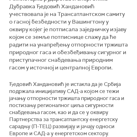
Дубравка Ђедовић Хандановић
учествовала је на Трансатлантском самиту
о гасној безбедности у Вашингтону у
оквиру којег је потписала заједничку изјаву
којом се земље потписнице слажу да ће
радити на унапређењу отпорности тржишта
природног гаса и обезбеђивању сигурног и
приступачног снабдевања природним
гасом у источној и централној Европи.
Ђедовић Хандановић је истакла да је Србија
подржала иницијативу САД-а којом се тежи
јачању отпорности тржишта природног гаса и
постизању регионалног циља сигурности
снабдевања гасом, као и да се у оквиру
Партнерства за трансатлантску енергетску
сарадњу (П-ТЕЦ) развијају и јачају односи
Европе и САД-а у енергетском сектору.