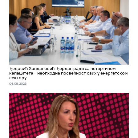
Ђедовић Хандановић: Ђердап ради са четвртином
капацитета – неопходна посвећност свих у енергетском
сектору
04. 08. 2026.