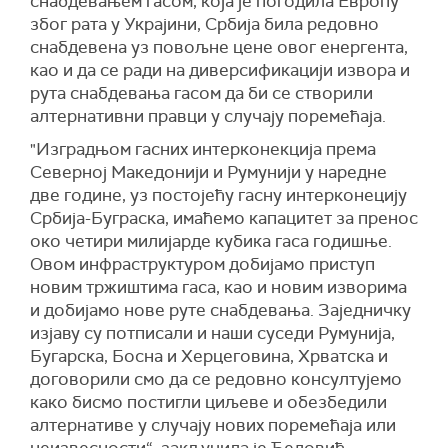
снабдевањем гасом, која је погодила Европу
због рата у Украјини, Србија била редовно
снабдевена уз повољне цене овог енергента,
као и да се ради на диверсификацији извора и
рута снабдевања гасом да би се створили
алтернативни правци у случају поремећаја.
"Изградњом гасних интерконекција према
Северној Македонији и Румунији у наредне
две године, уз постојећу гасну интерконецију
Србија-Буграска, имаћемо капацитет за пренос
око четири милијарде кубика гаса годишње.
Овом инфраструктуром добијамо приступ
новим тржиштима гаса, као и новим изворима
и добијамо нове руте снабдевања. Заједничку
изјаву су потписали и наши суседи Румунија,
Бугарска, Босна и Херцеговина, Хрватска и
договорили смо да се редовно консултујемо
како бисмо постигли циљеве и обезбедили
алтернативе у случају нових поремећаја или