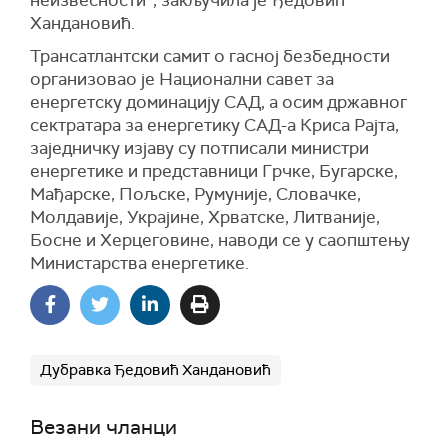
неизвесности“, закључила је Ђедовић
Хандановић.
Трансатлантски самит о гасној безбедности
организовао је Национални савет за
енергетску доминацију САД, а осим државног
сектратара за енергетику САД-а Криса Рајта,
заједничку изјаву су потписали министри
енергетике и представници Грчке, Бугарске,
Мађарске, Пољске, Румуније, Словачке,
Молдавије, Украјине, Хрватске, Литваније,
Босне и Херцеговине, наводи се у саопштењу
Министарства енергетике.
Дубравка Ђедовић Хандановић
Везани чланци