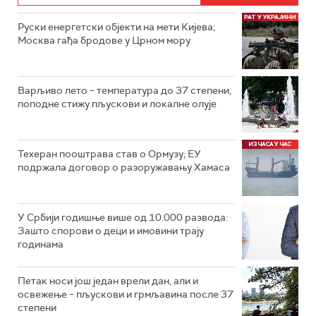
Руски енергетски објекти на мети Кијева;
Москва гађа бродове у Црном мору
Варљиво лето – температура до 37 степени,
поподне стижу пљускови и локалне олује
Техеран пооштрава став о Ормузу; ЕУ
подржала договор о разоружавању Хамаса
У Србији годишње више од 10.000 развода:
Зашто спорови о деци и имовини трају
годинама
Петак носи још један врели дан, али и
освежење – пљускови и грмљавина после 37
степени