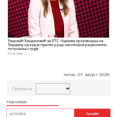
Ђедовић Хандановић за РТС: Најнижа производња на
Ђердапу oд кад је пуштен у рад, неопходна рационална
потрошња струје
02. 08. 2026.
петак, 07. август 2026.
Прогноза
Најновије