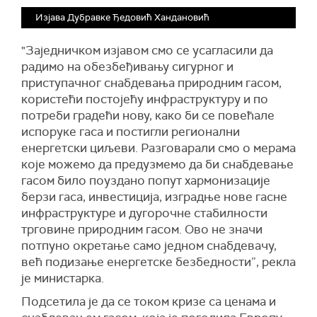
Изјава Дубравке Ђедовић Хандановић
"Заједничком изјавом смо се усагласили да
радимо на обезбеђивању сигурног и
приступачног снабдевања природним гасом,
користећи постојећу инфраструктуру и по
потреби градећи нову, како би се повећале
испоруке гаса и постигли регионални
енергетски циљеви. Разговарали смо о мерама
које можемо да предузмемо да би снабдевање
гасом било поуздано попут хармонизације
берзи гаса, инвестиција, изградње нове гасне
инфраструктуре и дугорочне стабилности
трговине природним гасом. Ово не значи
потпуно окретање само једном снабдевачу,
већ подизање енергетске безбедности”, рекла
је министарка.
Подсетила је да се током кризе са ценама и