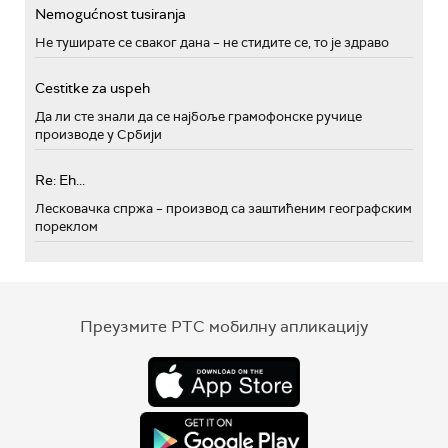
Nemogućnost tusiranja
Не туширате се сваког дана – не стидите се, то је здраво
Cestitke za uspeh
Да ли сте знали да се најбоље грамофонске ручице
производе у Србији
Re: Eh...
Лесковачка спржа – производ са заштићеним географским
пореклом
Преузмите РТС мобилну апликацију