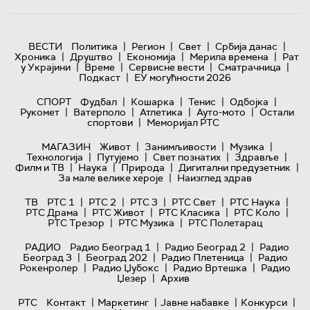
|
|
|
|
ВЕСТИ
Политика
Регион
Свет
Србија данас
|
|
|
|
Хроника
Друштво
Економија
Мерила времена
Рат
|
|
|
|
у Украјини
Време
Сервисне вести
Сматрачница
|
Подкаст
ЕУ могућности 2026
|
|
|
|
СПОРТ
Фудбал
Кошарка
Тенис
Одбојка
|
|
|
|
Рукомет
Ватерполо
Атлетика
Ауто-мото
Остали
|
спортови
Меморијал РТС
|
|
|
МАГАЗИН
Живот
Занимљивости
Музика
|
|
|
|
Технологијa
Путујемо
Свет познатих
Здравље
|
|
|
|
Филм и ТВ
Наука
Природа
Дигитални предузетник
|
За мале велике хероје
Наизглед здрав
|
|
|
|
|
ТВ
РТС 1
РТС 2
РТС 3
РТС Свет
РТС Наука
|
|
|
|
РТС Драма
РТС Живот
РТС Класика
РТС Коло
|
|
РТС Трезор
РТС Музика
РТС Полетарац
|
|
РАДИО
Радио Београд 1
Радио Београд 2
Радио
|
|
|
Београд 3
Београд 202
Радио Плетеница
Радио
|
|
|
Рокенролер
Радио Џубокс
Радио Вртешка
Радио
|
Џезер
Архив
|
|
|
|
РТС
Контакт
Маркетинг
Јавне набавке
Конкурси