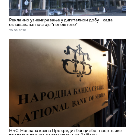
Рекламно узнемиравање у дигиталном добу – када
оглашавање постаје "непоштено"
26. 03. 2026.
НБС: Новчана казна Прокредит банци због насртљиве