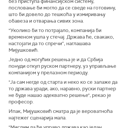
без приступа финансијском систему,
пословање би могло да се сведе на готовину,
што би довело до тешкоћа у измиривању
обавеза и отварања сивих зона.
"Уколико би то потрајало, компанија би
временом ушла у стечај. Држава ће, свакако,
настојати да то спречи“, наглашава
Мијушковић.
Једно од могућих решења је и да Србија
понуди откуп руском партнеру, уз управљање
компанијом у прелазном периоду.
"Ја сам негде од старта и неко ко се залаже да
то држава уради, ако, наравно, руски партнер
не буде нашао адекватно решење", рекао је
професор.
Ипак, Мијушковић сматра да је вероватноћа
најтежег сценарија мала.
"Мислим да ће управо држава као један