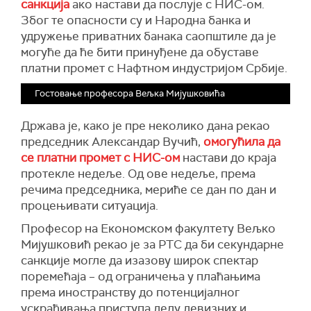
санкција
ако настави да послује с НИС-ом.
Због те опасности су и Народна банка и
удружење приватних банака саопштиле да је
могуће да ће бити принуђене да обуставе
платни промет с Нафтном индустријом Србије.
Гостовање професора Вељка Мијушковића
Држава је, како је пре неколико дана рекао
председник Александар Вучић,
омогућила да
се платни промет с НИС-ом
настави до краја
протекле недеље. Од ове недеље, према
речима председника, мериће се дан по дан и
процењивати ситуација.
Професор на Економском факултету Вељко
Мијушковић рекао је за РТС да би секундарне
санкције могле да изазову широк спектар
поремећаја – од ограничења у плаћањима
према иностранству до потенцијалног
ускраћивања приступа делу девизних и