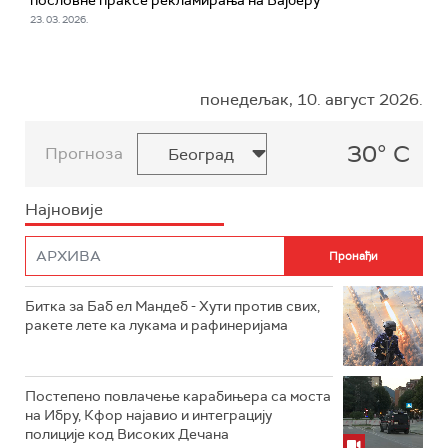
пословне праксе рекламирања на Вајберу
23. 03. 2026.
понедељак, 10. август 2026.
30° C
Прогноза
Најновије
Битка за Баб ел Мандеб - Хути против свих,
ракете лете ка лукама и рафинеријама
Постепено повлачење карабињера са моста
на Ибру, Кфор најавио и интеграцију
полиције код Високих Дечана