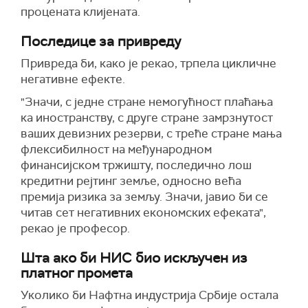
процената клијената.
Последице за привреду
Привреда би, како је рекао, трпела цикличне
негативне ефекте.
"Значи, с једне стране немогућност плаћања
ка иностранству, с друге стране замрзнутост
ваших девизних резерви, с треће стране мања
флексибилност на међународном
финансијском тржишту, последично лош
кредитни рејтинг земље, односно већа
премија ризика за земљу. Значи, јавио би се
читав сет негативних економских ефеката",
рекао је професор.
Шта ако би НИС био искључен из
платног промета
Уколико би Нафтна индустрија Србије остала