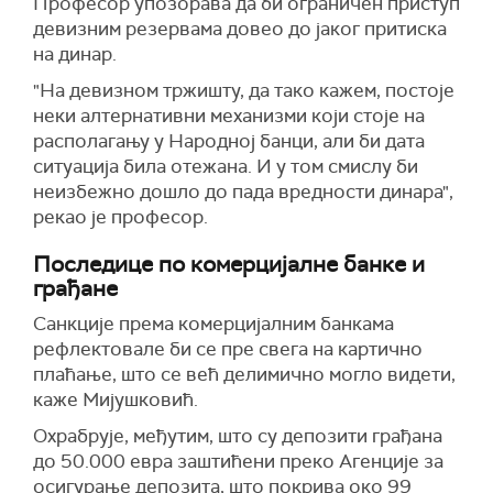
Професор упозорава да би ограничен приступ
девизним резервама довео до јаког притиска
на динар.
"На девизном тржишту, да тако кажем, постоје
неки алтернативни механизми који стоје на
располагању у Народној банци, али би дата
ситуација била отежана. И у том смислу би
неизбежно дошло до пада вредности динара",
рекао је професор.
Последице по комерцијалне банке и
грађане
Санкције према комерцијалним банкама
рефлектовале би се пре свега на картично
плаћање, што се већ делимично могло видети,
каже Мијушковић.
Охрабрује, међутим, што су депозити грађана
до 50.000 евра заштићени преко Агенције за
осигурање депозита, што покрива око 99