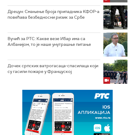
Дрецун: Смањење броја припадника КФОР-а
повећава безбедносни ризик за Србе
Вучић за РТС: Какве везе Ибар има са
Албанијом, то је наше унутрашње питање
Дочек српских ватрогасаца-спасилаца који
су гасили пожаре у Француској