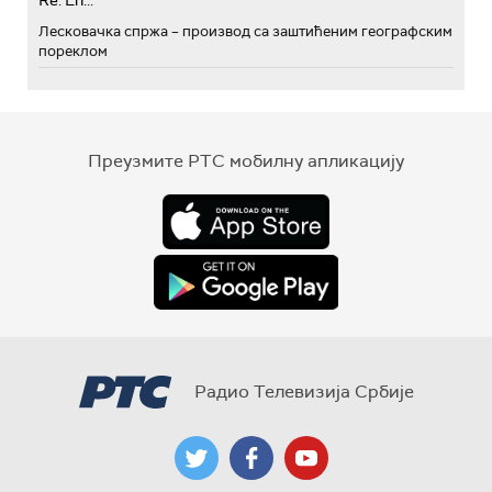
Re: Eh...
Лесковачка спржа – производ са заштићеним географским
пореклом
Преузмите РТС мобилну апликацију
Радио Телевизија Србије