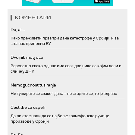
КОМЕНТАРИ
Da, ali...
Како преживети прва три дана катастрофе у Србији, и за
шта нас припрема ЕУ
Dvojnik mog oca
Вероватно свако од нас има свог двојника са којим дели и
сличну ДНК
Nemogućnost tusiranja
Не туширате се сваког дана – не стидите се, то је здраво
Cestitke za uspeh
Да ли сте знали да се најбоље грамофонске ручице
производе у Србији