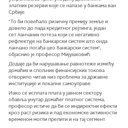
златних резерви које се налазе у банкама ван
Србије.
"То би повећало ризичну премију земље и
довело до пада кредитног рејтинга, један
сет ланчаних потеза који се негативно
рефлектује на банкарски систем што онда
ланчано погађа цео банкарски систем",
објаснио је професор Мијушковић.
Додаје да би нарушавање равнотеже између
домаћих и спољних финансијских токова
отворило читав низ проблема за државне
институције и локалне самоуправе.
Иако се исплата плата у јавном сектору
обавља унутар домаћег платног система,
професор истиче да би се индиректни ефекти
кроз раст ризика и пад економске активности
временом могли прелити и на тај сегмент.