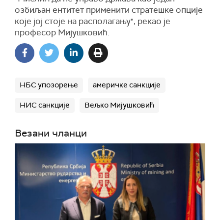
озбиљан ентитет применити стратешке опције
које јој стоје на располагању", рекао је
професор Мијушковић.
НБС упозорење
америчке санкције
НИС санкције
Вељко Мијушковић
Везани чланци