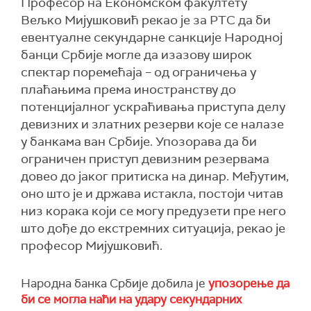
Професор на Економском факултету
Вељко Мијушковић рекао је за РТС да би
евентуалне секундарне санкције Народној
банци Србије могле да изазову широк
спектар поремећаја – од ограничења у
плаћањима према иностранству до
потенцијалног ускраћивања приступа делу
девизних и златних резерви које се налазе
у банкама ван Србије. Упозорава да би
ограничен приступ девизним резервама
довео до јаког притиска на динар. Међутим,
оно што је и држава истакла, постоји читав
низ корака који се могу предузети пре него
што дође до екстремних ситуација, рекао је
професор Мијушковић.
Народна банка Србије добила је
упозорење да
би се могла наћи на удару секундарних