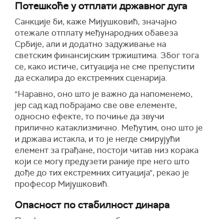
Потешкоће у отплати државног дуга
Санкције би, каже Мијушковић, значајно
отежале отплату међународних обавеза
Србије, али и додатно задуживање на
светским финансијским тржиштима. Због тога
се, како истиче, ситуација не сме препустити
да ескалира до екстремних сценарија.
"Наравно, оно што је важно да напоменемо,
јер сад кад побрајамо све ове елементе,
односно ефекте, то почиње да звучи
прилично катаклизмично. Међутим, оно што је
и држава истакла, и то је негде смирујући
елемент за грађане, постоји читав низ корака
који се могу предузети раније пре него што
дође до тих екстремних ситуација", рекао је
професор Мијушковић.
Опасност по стабилност динара