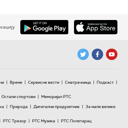
кацију
|
|
|
|
|
ни
Време
Сервисне вести
Сматрачница
Подкаст
|
Остали спортови
Меморијал РТС
|
|
|
ка
Природа
Дигитални предузетник
За мале велике
|
|
|
РТС Трезор
РТС Музика
РТС Полетарац