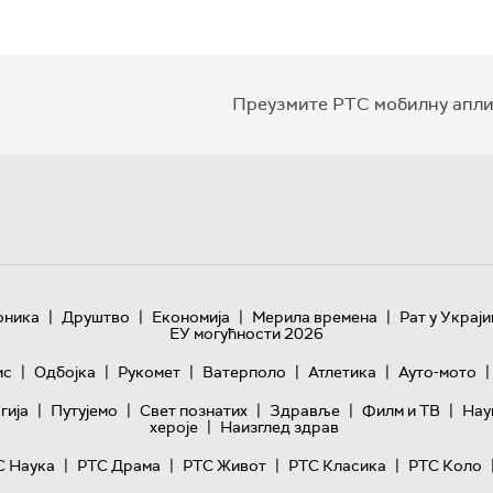
Преузмите РТС мобилну апли
|
|
|
|
оника
Друштво
Економија
Мерила времена
Рат у Украји
ЕУ могућности 2026
|
|
|
|
|
|
ис
Одбојка
Рукомет
Ватерполо
Атлетика
Ауто-мото
|
|
|
|
|
гијa
Путујемо
Свет познатих
Здравље
Филм и ТВ
Нау
|
хероје
Наизглед здрав
|
|
|
|
С Наука
РТС Драма
РТС Живот
РТС Класика
РТС Коло