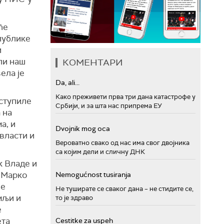
ће
публике
и
ли наш
КОМЕНТАРИ
ела је
Da, ali...
Како преживети прва три дана катастрофе у
 ступиле
Србији, и за шта нас припрема ЕУ
 на
а, и
Dvojnik mog oca
власти и
Вероватно свако од нас има свог двојника
са којим дели и сличну ДНК
к Владе и
 Марко
Nemogućnost tusiranja
не
Не туширате се сваког дана – не стидите се,
мљи и
то је здраво
е
ета
Cestitke za uspeh