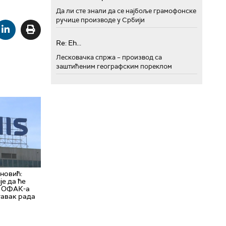
Да ли сте знали да се најбоље грамофонске
ручице производе у Србији
Re: Eh...
Лесковачка спржа – производ са
заштићеним географским пореклом
новић:
је да ће
д ОФАК-а
тавак рада