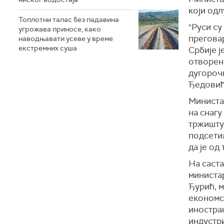
који од
Топлотни талас без падавина
"Руси су
угрожава приносе, како
прегова
наводњавати усеве у време
екстремних суша
Србије ј
отворен
дугорочн
Ђедовић
Министа
на снагу
тржишту
подсетил
да је од
На саста
министа
Ђурић, 
економс
иностра
индустр