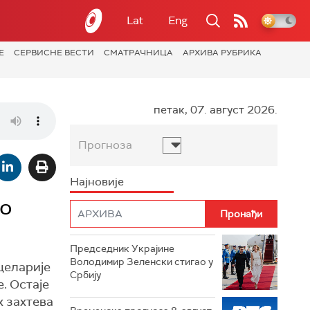
Lat
Eng
Е
СЕРВИСНЕ ВЕСТИ
СМАТРАЧНИЦА
АРХИВА РУБРИКА
петак, 07. август 2026.
Прогноза
Најновије
 о
Председник Украјине
Володимир Зеленски стигао у
целарије
Србију
. Остаје
х захтева