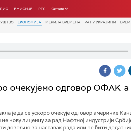
АДИО
ЕМИСИЈЕ
РТС
Остало
РУШТВО
ЕКОНОМИЈА
МЕРИЛА ВРЕМЕНА
РАТ У УКРАЈИНИ
ВРЕМ
ро очекујемо одговор ОФАK-а
ла је да се ускоро очекује одговор америчке Кан
 не нову лиценцу за рад Нафтној индустрији Србије
и довољно за наставак рада или ће бити додатни