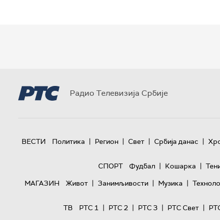
Радио Телевизија Србије
|
|
|
|
ВЕСТИ
Политика
Регион
Свет
Србија данас
Хр
|
|
СПОРТ
Фудбал
Кошарка
Тен
|
|
|
МАГАЗИН
Живот
Занимљивости
Музика
Техноло
|
|
|
|
ТВ
РТС 1
РТС 2
РТС 3
РТС Свет
РТ