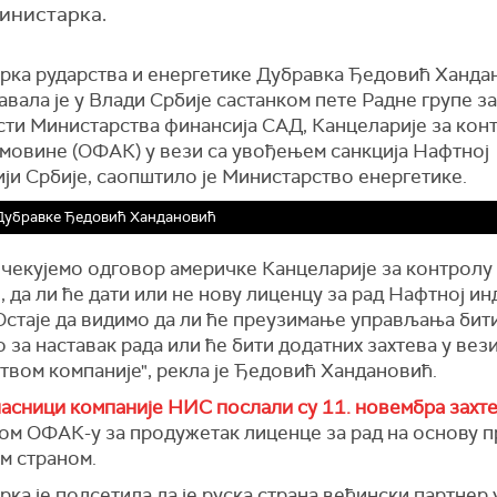
министарка.
рка рударства и енергетике Дубравка Ђедовић Ханда
вала је у Влади Србије састанком пете Радне групе з
сти Министарства финансија САД, Канцеларије за кон
имовине (ОФАК) у вези са увођењем санкција Нафтној
ји Србије, саопштило је Министарство енергетике.
Дубравке Ђедовић Хандановић
очекујемо одговор америчке Канцеларије за контролу
 да ли ће дати или не нову лиценцу за рад Нафтној ин
Остаје да видимо да ли ће преузимање управљања бит
за наставак рада или ће бити додатних захтева у вези
твом компаније", рекла је Ђедовић Хандановић.
ласници компаније НИС послали су 11. новембра захт
ом ОФАК-у за продужетак лиценце за рад на основу 
м страном.
ка је подсетила да је руска страна већински партнер