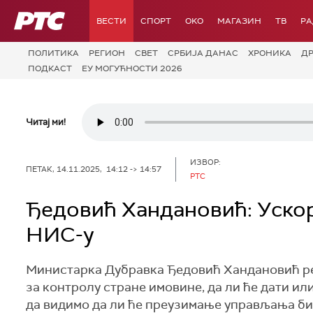
РТС
ВЕСТИ
СПОРТ
OKO
МАГАЗИН
ТВ
Р
ПОЛИТИКА
РЕГИОН
СВЕТ
СРБИЈА ДАНАС
ХРОНИКА
Д
ПОДКАСТ
ЕУ МОГУЋНОСТИ 2026
Читај ми!
ИЗВОР:
ПЕТАК, 14.11.2025, 14:12 -> 14:57
РТС
Ђедовић Хандановић: Уско
НИС-у
Министарка Дубравка Ђедовић Хандановић рек
за контролу стране имовине, да ли ће дати или
да видимо да ли ће преузимање управљања бит