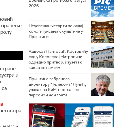
Временска прогноза 8. август
2026.
новић
а праћење
Неуспешан четврти покушај
конституисања скупштине у
тролу
Приштини
Адвокат Пантовић: Костовићу
суд у Косовској Митровици
одредио притвор, изузетак
какав не памтим
 стране
дустрији
Приштина забранила
и
директору "Телекома" Лучићу
 са
улазак на КиМ, проглашен
персоном нон грата
ев
преговора
 у НИС-у