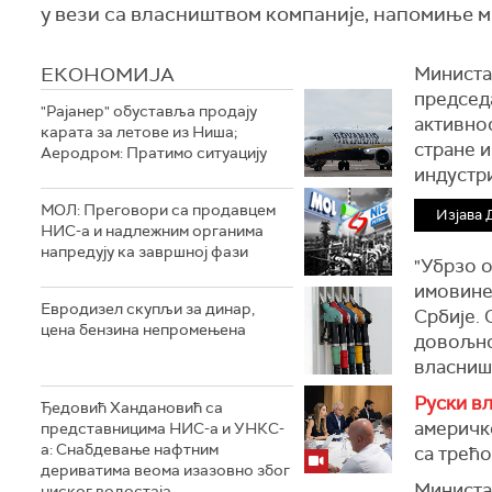
у вези са власништвом компаније, напомиње 
ЕКОНОМИЈА
Министа
председа
"Рајанер" обуставља продају
активно
карата за летове из Ниша;
стране 
Аеродром: Пратимо ситуацију
индустри
МОЛ: Преговори са продавцем
Изјава 
НИС-а и надлежним органима
напредују ка завршној фази
"Убрзо 
имовине,
Евродизел скупљи за динар,
Србије. 
цена бензина непромењена
довољно 
власниш
Руски в
Ђедовић Хандановић са
америчк
представницима НИС-а и УНКС-
а: Снабдевање нафтним
са трећо
дериватима веома изазовно због
Министар
ниског водостаја