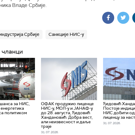
ника Владе Србије.
индустрија Србије
Санкције НИС-у
 чланци
 шанса за НИС,
ОФАК продужио лиценце
Ђедовић Ханда
е енергетика
НИС-у, МОЛ-у и ЈАНАФ-у
Постоје индици
са политиком
до 28. августа, Ђедовић
НИС добити о
Хандановић: Добра вест,
лиценцу за нас
али неизвесност и даље
31. 07. 2026.
траје
31. 07. 2026.