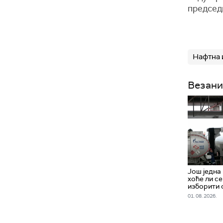
председ
Нафтна 
Везани
Још једна
хоће ли с
изборити 
01. 08. 2026.