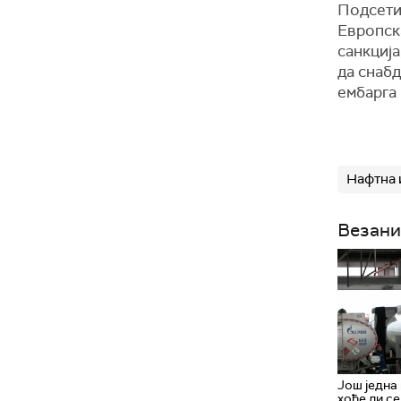
Подсетим
Европска
санкција
да снаб
ембарга 
Нафтна 
Везани
Још једна
хоће ли с