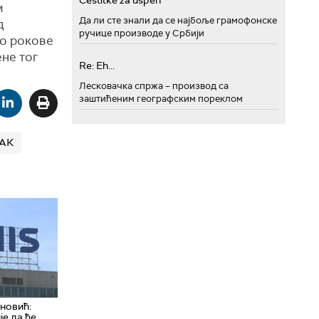
Cestitke za uspeh
м
Да ли сте знали да се најбоље грамофонске
д
ручице производе у Србији
ао рокове
не тог
Re: Eh...
Лесковачка спржа – производ са
заштићеним географским пореклом
АК
новић:
је да ће