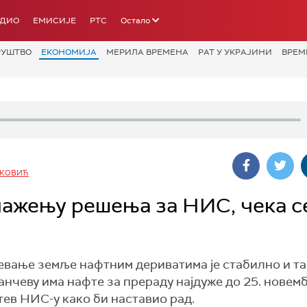
АДИО
ЕМИСИЈЕ
РТС
Остало
РУШТВО
ЕКОНОМИЈА
МЕРИЛА ВРЕМЕНА
РАТ У УКРАЈИНИ
ВРЕМ
ЊКОВИЋ
ажењу решења за НИС, чека с
евање земље нафтним дериватима је стабилно и та
анчеву има нафте за прераду најдуже до 25. новемб
хтев НИС-у како би наставио рад.