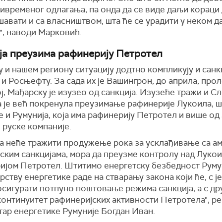
ивременог одлагања, па онда да се виде даљи кораци 
шавати и са власништвом, шта ће се урадити у неком 
", наводи Марковић.
ја преузима рафинерију Петротел
 и нашем региону ситуацију додтно компликују и санк
и Росњефту. За сада их је Вашингрон, до априла, про
, Мађарску је изузео од санкција. Изузеће тражи и Сл
а је већ покренула преузимање рафинерије Лукоила, 
е и Румунија, која има рафинерију Петротел и више од
 руске компаније.
ја неће тражити продужење рока за усклађивање са а
нским санкцијама, мора да преузме контролу над Луко
ијом Петротел. Штитимо енергетску безбедност Румун
ству енергетике раде на стварању закона који ће, с ј
осигурати потпуно поштовање режима санкција, а с др
континуитет рафинеријских активности Петротела", р
тар енергетике Румуније
Богдан
И
ван.