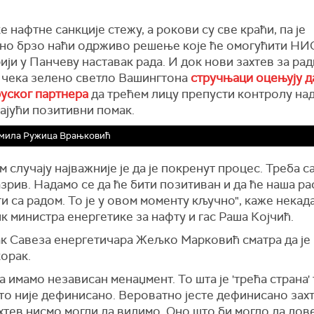
 нафтне санкције стежу, а рокови су све краћи, па је
но брзо наћи одрживо решење које ће омогућити НИ
ји у Панчеву наставак рада. И док нови захтев за рад
 чека зелено светло Вашингтона
стручњаци оцењују да
руског партнера
да трећем лицу препусти контролу н
ајући позитивни помак.
мила Ружица Врањковић
м случају најважније је да је покренут процес. Треба с
зрив. Надамо се да ће бити позитиван и да ће наша р
и са радом. То је у овом моменту кључно", каже
некад
к министра енергетике за нафту и гас Раша
К
ојчић
.
к Савеза енергетичара Жељко
М
арковић сматра да је
орак.
а имамо независан менаџмент. То шта је 'трећа страна' 
то није дефинисано. Вероватно јесте дефинисано зах
ахтев нисмо могли да видимо. Оно што би могло да дов