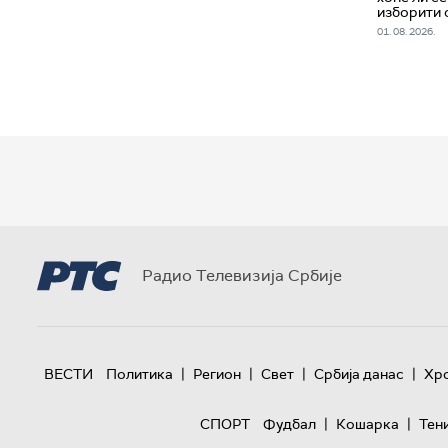
изборити 
01. 08. 2026.
Радио Телевизија Србије
|
|
|
|
ВЕСТИ
Политика
Регион
Свет
Србија данас
Хр
|
|
СПОРТ
Фудбал
Кошарка
Тен