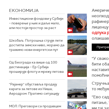
ЕКОНОМИЈА
Америчке
неопход
Инвестициони фондови у Србији
рафинери
– поверење у њих и даље мало,
лиценцу
али постоји простор за раст
одлука 
олакшав
Шкобаљ: Потрошња струје лети
достигла зимски ниво, морамо да
Припре
тражимо нови енергетски пут
"У свако
Од Београда ка више од 100
бити оба
дестинација – Ер Србија
наставит
проширује флоту и мрежу летова
помоћни
Стручња
"Рајанер" обуставља продају
то
међук
карата за летове из Ниша;
Аеродром: Пратимо ситуацију
"Ево сад
питање, 
МОЛ: Преговори са продавцем
ми тај з