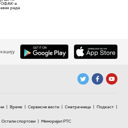
д ОФАК-а
тавак рада
кацију
|
|
|
|
|
ни
Време
Сервисне вести
Сматрачница
Подкаст
|
Остали спортови
Меморијал РТС