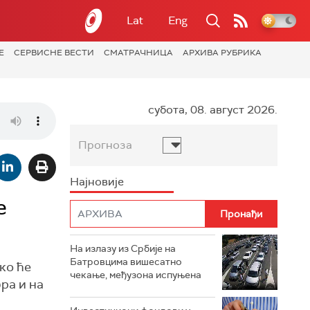
Lat
Eng
Е
СЕРВИСНЕ ВЕСТИ
СМАТРАЧНИЦА
АРХИВА РУБРИКА
субота, 08. август 2026.
Прогноза
Најновије
е
На излазу из Србије на
Батровцима вишесатно
ко ће
чекање, међузона испуњена
ра и на