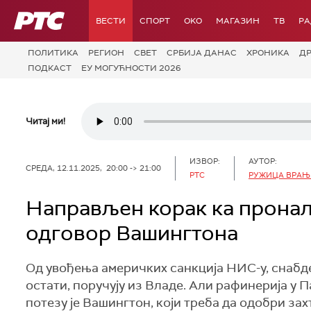
РТС
ВЕСТИ
СПОРТ
OKO
МАГАЗИН
ТВ
Р
ПОЛИТИКА
РЕГИОН
СВЕТ
СРБИЈА ДАНАС
ХРОНИКА
Д
ПОДКАСТ
ЕУ МОГУЋНОСТИ 2026
Читај ми!
ИЗВОР:
АУТОР:
СРЕДА, 12.11.2025, 20:00 -> 21:00
РТС
РУЖИЦА ВРА
Направљен корак ка пронал
одговор Вашингтона
Од увођења америчких санкција НИС-у, снабд
остати, поручују из Владе. Али рафинерија у П
потезу је Вашингтон, који треба да одобри за