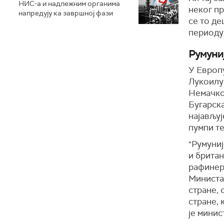
НИС-а и надлежним органима
неког пр
напредују ка завршној фази
се то де
периоду
Румуни
У Европу
Лукоилу 
Немачкој
Бугарск
најављуј
пумпи те
"Румуни
и брита
рафинер
Министар
стране, 
стране, 
је
минис