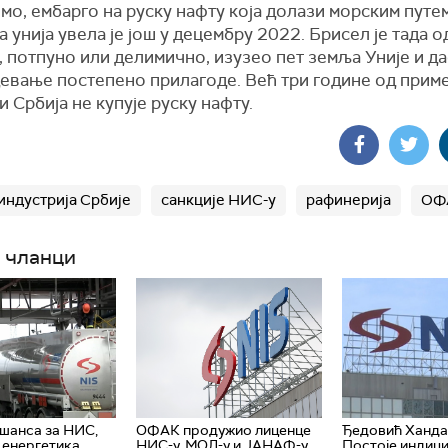
о, ембарго на руску нафту која долази морским путе
 унија увела је још у децембру 2022. Брисел је тада о
, потпуно или делимично, изузео пет земља Уније и д
девање постепено прилагоде. Већ три године од приме
и Србија не купује руску нафту.
индустрија Србије
санкције НИС-у
рафинерија
ОФ
 чланци
 шанса за НИС,
ОФАК продужио лиценце
Ђедовић Ханда
е енергетика
НИС-у, МОЛ-у и ЈАНАФ-у
Постоје индици