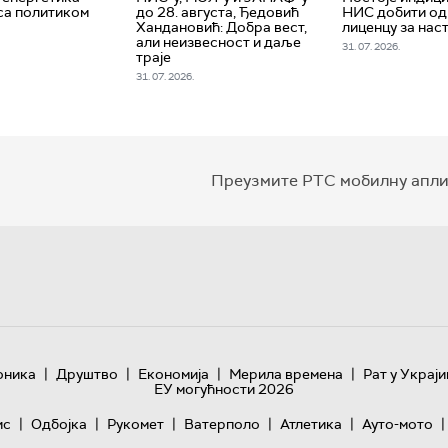
са политиком
до 28. августа, Ђедовић
НИС добити о
Хандановић: Добра вест,
лиценцу за нас
али неизвесност и даље
31. 07. 2026.
траје
31. 07. 2026.
Преузмите РТС мобилну апли
|
|
|
|
оника
Друштво
Економија
Мерила времена
Рат у Украји
ЕУ могућности 2026
|
|
|
|
|
|
ис
Одбојка
Рукомет
Ватерполо
Атлетика
Ауто-мото