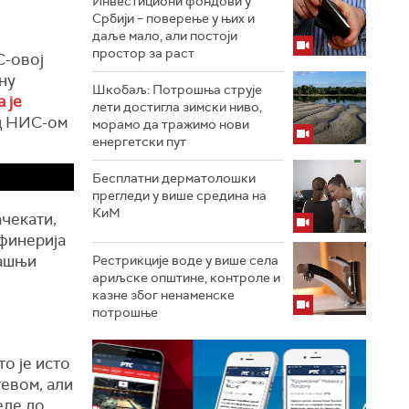
Инвестициони фондови у
Србији – поверење у њих и
даље мало, али постоји
простор за раст
С-овој
ну
Шкобаљ: Потрошња струје
 је
лети достигла зимски ниво,
ад НИС-ом
морамо да тражимо нови
енергетски пут
Бесплатни дерматолошки
прегледи у више средина на
КиМ
ачекати,
афинерија
ашњи
Рестрикције воде у више села
ариљске општине, контроле и
казне због ненаменске
потрошње
то је исто
тевом, али
еде до