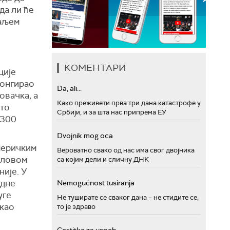
да ли ће
даљем
КОМЕНТАРИ
ције
лонгирао
Da, ali...
овачка, а
Како преживети прва три дана катастрофе у
што
Србији, и за шта нас припрема ЕУ
 300
Dvojnik mog oca
меричким
Вероватно свако од нас има свог двојника
иловом
са којим дели и сличну ДНК
ије. У
едне
Nemogućnost tusiranja
уге
Не туширате се сваког дана – не стидите се,
екао
то је здраво