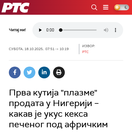
РТС
Читај ми!
ИЗВОР:
СУБОТА, 18.10.2025, 07:51 -> 10:19
РТС
Прва кутија "плазме"
продата у Нигерији –
какав је укус кекса
печеног под афричким