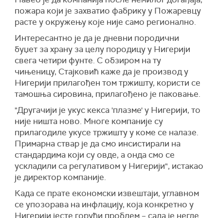
пожара који је захватио фабрику у Пожаревцу
расте у окружењу које није само регионално.
Интересантно је да је дневни породични
буџет за храну за целу породицу у Нигерији
свега четири фунте. С обзиром на ту
чињеницу, Стајковић каже да је производ у
Нигерији прилагођен том тржишту, користи се
тамошња сировина, прилагођено је паковање.
"Другачији је укус кекса 'плазме' у Нигерији, то
није ништа ново. Многе компаније су
прилагодиле укусе тржишту у коме се налазе.
Примарна ствар је да смо инсистирали на
стандардима који су овде, а онда смо се
ускладили са регулативом у Нигерији", истакао
је директор компаније.
Када се прате економски извештаји, углавном
се упозорава на инфлацију, која конкретно у
Нигерији јесте горући проблем – сада је негде