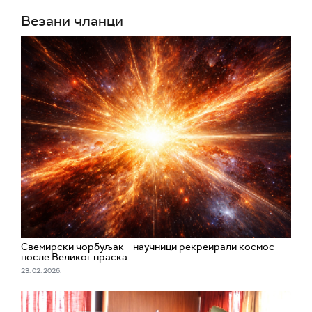
Везани чланци
Свемирски чорбуљак – научници рекреирали космос
после Великог праска
23. 02. 2026.