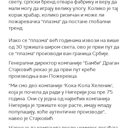
свету, српски бренд отвара фабрику и веру да
мали могу да играју велику улогу. Колико је тај
корак храбар, колико ризичан и може ли
пожаревачка "плазма" да постане глобални
тренд.
Иако се "плазма" већ годинама извози на више
од 30 тржишта широм света, ово је први пут да
се "плазма" производи ван граница Србије.
Генерални директор компаније "Бамби" Драган
Стајковић рекао је да први пут креће
производња ван Пожеревца.
"Ми смо део компаније 'Кока-Кола Хеленик',
која је почела да ради у Нигерији још пре 75
година. Они су једна од највећих компанија.
Нигерија је тржиште које расте, имају младу
популацију, хоће аутентичне производе",
навео је Стајковић.
Навео је да компанија после немилог догађаја,