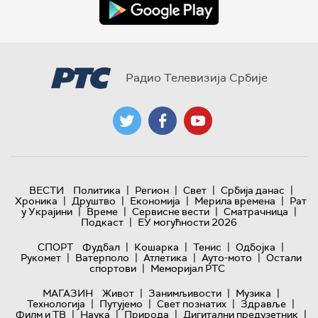
Радио Телевизија Србије
|
|
|
|
ВЕСТИ
Политика
Регион
Свет
Србија данас
|
|
|
|
Хроника
Друштво
Економија
Мерила времена
Рат
|
|
|
|
у Украјини
Време
Сервисне вести
Сматрачница
|
Подкаст
ЕУ могућности 2026
|
|
|
|
СПОРТ
Фудбал
Кошарка
Тенис
Одбојка
|
|
|
|
Рукомет
Ватерполо
Атлетика
Ауто-мото
Остали
|
спортови
Меморијал РТС
|
|
|
МАГАЗИН
Живот
Занимљивости
Музика
|
|
|
|
Технологијa
Путујемо
Свет познатих
Здравље
|
|
|
|
Филм и ТВ
Наука
Природа
Дигитални предузетник