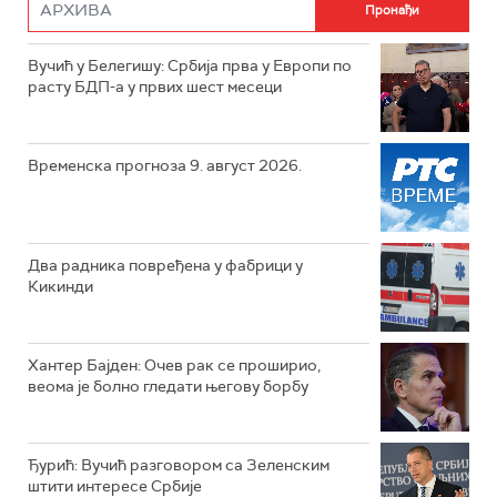
Вучић у Белегишу: Србија прва у Европи по
расту БДП-а у првих шест месеци
Временска прогноза 9. август 2026.
Два радника повређена у фабрици у
Кикинди
Хантер Бајден: Очев рак се проширио,
веома је болно гледати његову борбу
Ђурић: Вучић разговором са Зеленским
штити интересе Србије