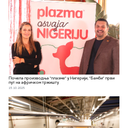
Почела производња "плазме" у Нигерији, "Бамби" први
пут на афричком тржишту
15. 10. 2025.