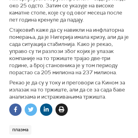
око 25 одсто. Затим се указује на високе
каматне стопе, које су од овог месеца после
пет година кренуле да падају.
Стајковић каже да су навикли на инфлаторна
померања, да је Нигерија имала кризу, али да је
сада ситуација стабилнија. Како је рекао,
управо су ти разлози због којих је улазак
компаније на то тржиште трајао две-три
године, а број становника је у том периоду
порастао са 205 милиона на 237 милиона.
Рекао је да су у току и преговори са Кином за
излазак на то тржиште, али да се за сада баве
анализама и истраживањима тржишта.
плазма