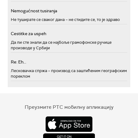
Nemogućnost tusiranja
Не туширате се сваког дана – не стидите се, то је здраво
Cestitke za uspeh
Да ли сте знали да се најбоље грамофонске ручице
производе у Србији
Re: Eh...
Лесковачка спржа – производ са заштићеним географским
пореклом
Преузмите РТС мобилну апликацију