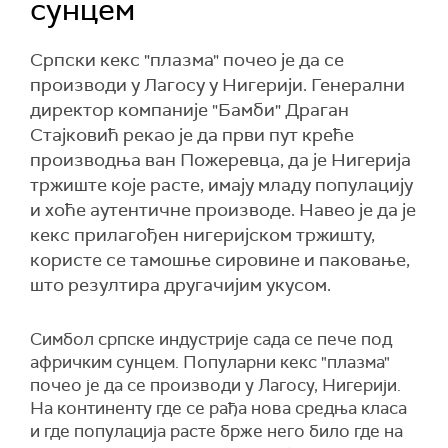
сунцем
Српски кекс "плазма" почео је да се
производи у Лагосу у Нигерији. Генерални
директор компаније "Бамби" Драган
Стајковић рекао је да први пут креће
производња ван Пожеревца, да је Нигерија
тржиште које расте, имају младу популацију
и хоће аутентичне производе. Навео је да је
кекс прилагођен нигеријском тржишту,
користе се тамошње сировине и паковање,
што резултира другачијим укусом.
Симбол српске индустрије сада се пече под
афричким сунцем. Популарни кекс "плазма"
почео је да се производи у Лагосу, Нигерији.
На континенту где се рађа нова средња класа
и где популација расте брже него било где на