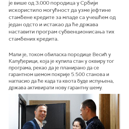
је више од 3.000 породица у Србији
искористило могућност да узме јефтине
стамбене кредите за младе са учешћем од
један одсто и истакао да ће држава
наставити програм субвенционисања тих
стамбених кредита.
Мали је, током обиласка породице Весић у
Калуђерици, која је купила стан у оквиру тог
програма, рекао да је планирано да се
гарантном шемом покрије 5.500 станова и
нагласио да ће када та квота буде испуњена,
држава активирати нову гарантну шему.