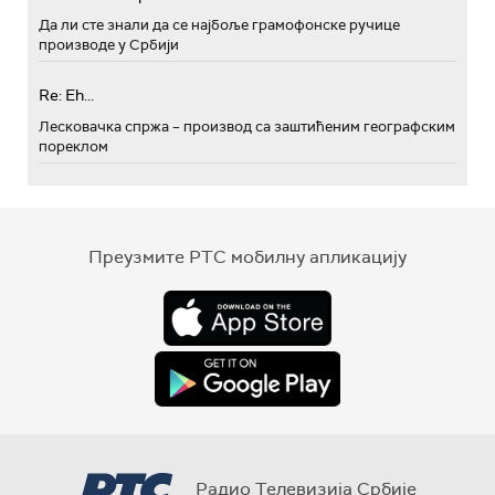
Да ли сте знали да се најбоље грамофонске ручице
производе у Србији
Re: Eh...
Лесковачка спржа – производ са заштићеним географским
пореклом
Преузмите РТС мобилну апликацију
Радио Телевизија Србије