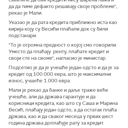
да да тиме дефакто решавају своје проблеме",
рекао је Мали.
Указао је да рата кредита приближно иста као
кирија коју су Весићи плаћали док су били
подстанари.
"То је огромна предност о којој смо говорили.
Уместо да плаћају ренту, плаћате кредит и
своји сте на своме", нагласио је министар.
Подсетио је да је учешће један одсто и да је за
кредит од 100.000 евра, што је максимални
износ, учшеће 1.000 евра.
Мали је рекао да банке и даље траже веће
учешће, али да држава гарантује и да
корисници кредита, као што су Саша и Марина
Весић, плаћају један одсто, а да остатак плаћа
држава, као и да сваког месеца у првих шест
година држава доплаћује рату за кредит.