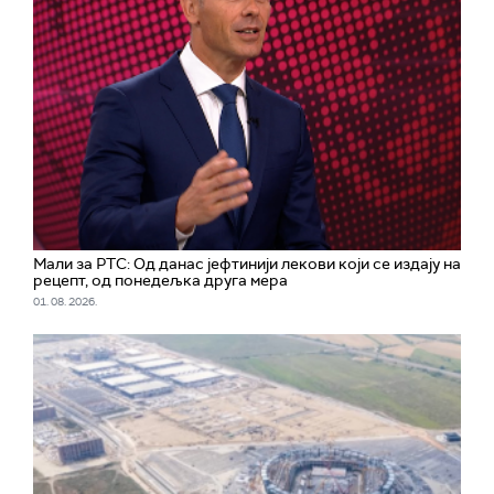
Мали за РТС: Од данас јефтинији лекови који се издају на
рецепт, од понедељка друга мера
01. 08. 2026.