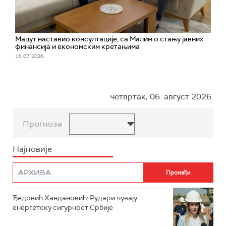
Мацут наставио консултације, са Малим о стању јавних
финансија и економским кретањимa
16. 07. 2026.
четвртак, 06. август 2026.
Прогноза
Најновије
Ђедовић Хандановић: Рудари чувају
енергетску сигурност Србије