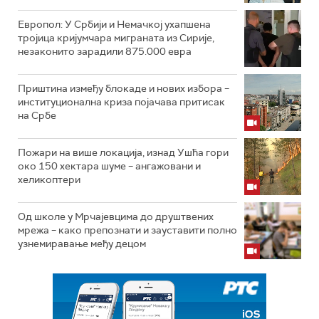
Европол: У Србији и Немачкој ухапшена
тројица кријумчара миграната из Сирије,
незаконито зарадили 875.000 евра
Приштина између блокаде и нових избора –
институционална криза појачава притисак
на Србе
Пожари на више локација, изнад Ушћа гори
око 150 хектара шуме – ангажовани и
хеликоптери
Од школе у Мрчајевцима до друштвених
мрежа – како препознати и зауставити полно
узнемиравање међу децом