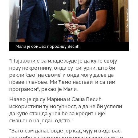
Мали је обишао породицу Весић
"Најважније за младе људе је да купе своју
прву некретнину, онда су сигурни, што би
рекли 'свој на своме' и онда могу даље да
праве планове. Ми ћемо наставити са тим
програмом", рекао је Мали.
Навео је да су Марина и Саша Весић
искористили ту могућност, а да не би успели
да купе стан да учешће за кредит није
смањено на један одсто. '
"Зато сам данас овде јер кад чују и виде вас,
схватиће да ови кредити нису шарена лажа и