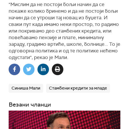
"Мислим да не постоји бољи начин да се
покаже колико бринемо и да не постоји бољи
начин да се утроши тај новац из буџета. И
сваки пут када имамо неки простор, то радимо
или покривамо део стамбених кредита, или
повећавамо пензије и плате, минималну
зараду, градимо вртиће, школе, болнице... То је
одговорна политика и од те политике нећемо
одустати", рекао је Мали.
Синиша Мали
Стамбени кредити за младе
Везани чланци