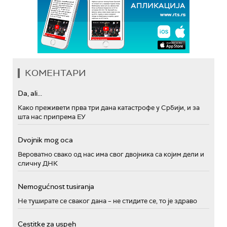
КОМЕНТАРИ
Da, ali...
Како преживети прва три дана катастрофе у Србији, и за
шта нас припрема ЕУ
Dvojnik mog oca
Вероватно свако од нас има свог двојника са којим дели и
сличну ДНК
Nemogućnost tusiranja
Не туширате се сваког дана – не стидите се, то је здраво
Cestitke za uspeh