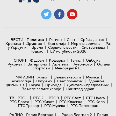
|
|
|
|
ВЕСТИ
Политика
Регион
Свет
Србија данас
|
|
|
|
Хроника
Друштво
Економија
Мерила времена
Рат
|
|
|
|
у Украјини
Време
Сервисне вести
Сматрачница
|
Подкаст
ЕУ могућности 2026
|
|
|
|
СПОРТ
Фудбал
Кошарка
Тенис
Одбојка
|
|
|
|
Рукомет
Ватерполо
Атлетика
Ауто-мото
Остали
|
спортови
Меморијал РТС
|
|
|
МАГАЗИН
Живот
Занимљивости
Музика
|
|
|
|
Технологијa
Путујемо
Свет познатих
Здравље
|
|
|
|
Филм и ТВ
Наука
Природа
Дигитални предузетник
|
За мале велике хероје
Наизглед здрав
|
|
|
|
|
ТВ
РТС 1
РТС 2
РТС 3
РТС Свет
РТС Наука
|
|
|
|
РТС Драма
РТС Живот
РТС Класика
РТС Коло
|
|
РТС Трезор
РТС Музика
РТС Полетарац
|
|
РАДИО
Радио Београд 1
Радио Београд 2
Радио