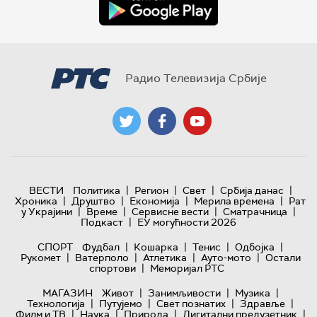
Радио Телевизија Србије
|
|
|
|
ВЕСТИ
Политика
Регион
Свет
Србија данас
|
|
|
|
Хроника
Друштво
Економија
Мерила времена
Рат
|
|
|
|
у Украјини
Време
Сервисне вести
Сматрачница
|
Подкаст
ЕУ могућности 2026
|
|
|
|
СПОРТ
Фудбал
Кошарка
Тенис
Одбојка
|
|
|
|
Рукомет
Ватерполо
Атлетика
Ауто-мото
Остали
|
спортови
Меморијал РТС
|
|
|
МАГАЗИН
Живот
Занимљивости
Музика
|
|
|
|
Технологијa
Путујемо
Свет познатих
Здравље
|
|
|
|
Филм и ТВ
Наука
Природа
Дигитални предузетник