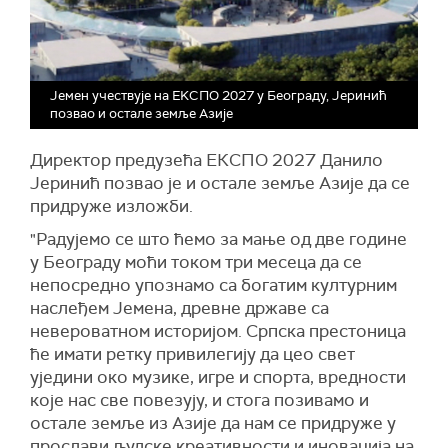
Јемен учествује на ЕKСПО 2027 у Београду, Јеринић
позвао и остале земље Азије
Директор предузећа ЕКСПО 2027 Данило
Јеринић позвао је и остале земље Азије да се
придруже изложби.
"Радујемо се што ћемо за мање од две године
у Београду моћи током три месеца да се
непосредно упознамо са богатим културним
наслеђем Јемена, древне државе са
невероватном историјом. Српска престоница
ће имати ретку привилегију да цео свет
уједини око музике, игре и спорта, вредности
које нас све повезују, и стога позивамо и
остале земље из Азије да нам се придруже у
прослави људске креативности и иновација на