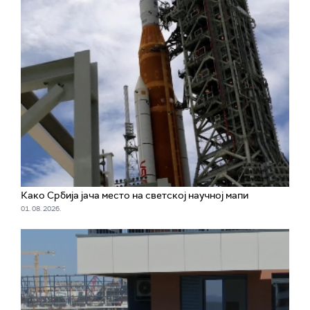
Како Србија јача место на светској научној мапи
01. 08. 2026.