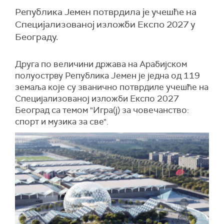
Република Јемен потврдила је учешће на
Специјализованој изложби Експо 2027 у
Београду.
Друга по величини држава на Арабијском
полуострву Република Јемен је једна од 119
земаља које су званично потврдиле учешће на
Специјализованој изложби Експо 2027
Београд са темом "Игра(ј) за човечанство:
спорт и музика за све".