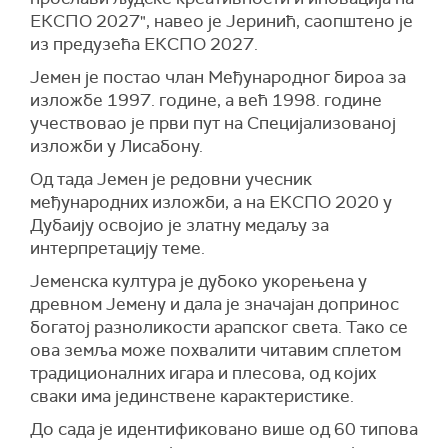
ЕКСПО 2027", навео је Јеринић, саопштено је
из предузећа ЕКСПО 2027.
Јемен је постао члан Међународног бироа за
изложбе 1997. године, а већ 1998. године
учествовао је први пут на Специјализованој
изложби у Лисабону.
Од тада Јемен је редовни учесник
међународних изложби, а на ЕКСПО 2020 у
Дубаију освојио је златну медаљу за
интерпретацију теме.
Јеменска култура је дубоко укорењена у
древном Јемену и дала је значајан допринос
богатој разноликости арапског света. Тако се
ова земља може похвалити читавим сплетом
традиционалних игара и плесова, од којих
сваки има јединствене карактеристике.
До сада је идентификовано више од 60 типова