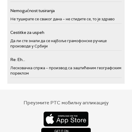
Nemogućnost tusiranja
Не туширате се сваког дана – не стидите се, то је здраво
Cestitke za uspeh
Да ли сте знали да се најбоље грамофонске ручице
производе у Србији
Re: Eh...
Лесковачка спржа – производ са заштићеним географским
пореклом
Преузмите РТС мобилну апликацију