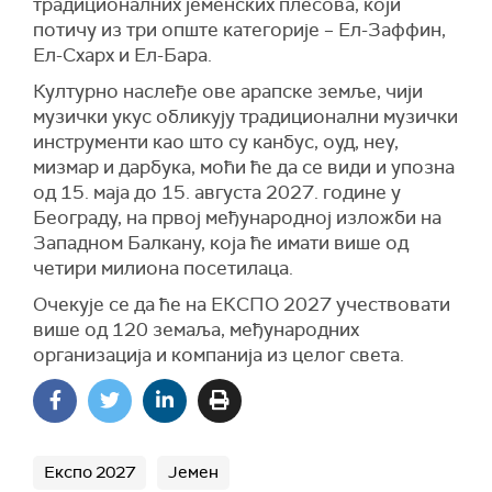
традиционалних јеменских плесова, који
потичу из три опште категорије – Ел-Заффин,
Ел-Схарх и Ел-Бара.
Културно наслеђе ове арапске земље, чији
музички укус обликују традиционални музички
инструменти као што су канбус, оуд, неy,
мизмар и дарбука, моћи ће да се види и упозна
од 15. маја до 15. августа 2027. године у
Београду, на првој међународној изложби на
Западном Балкану, која ће имати више од
четири милиона посетилаца.
Очекује се да ће на ЕКСПО 2027 учествовати
више од 120 земаља, међународних
организација и компанија из целог света.
Експо 2027
Јемен