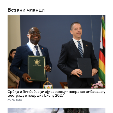
Везани чланци
Србија и Зимбабве јачају сарадњу – повратак амбасаде у
Београду и подршка Експу 2027
03. 08. 2026.