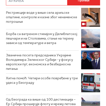
Рестрикције воде у више села ариљске
општине, контроле и казне због ненаменске
потрошње
Борба са ватреном стихијом у Делиблатској
пешчари и на Столовима, стање на терену
зависи од температуре и ветра
Званична посета председника Украјине
Володимира Зеленског Србији - у фокусу
европски пут, економска и безбедносна
питања
Хитна помоћ: Четири особе повређене у три
удеса у Београду
Од Београда ка више од 100 дестинација –
Ер Србија проширује флоту и мрежу летова