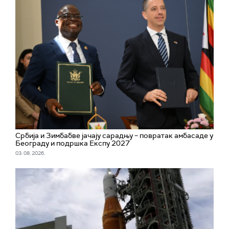
Србија и Зимбабве јачају сарадњу – повратак амбасаде у
Београду и подршка Експу 2027
03. 08. 2026.