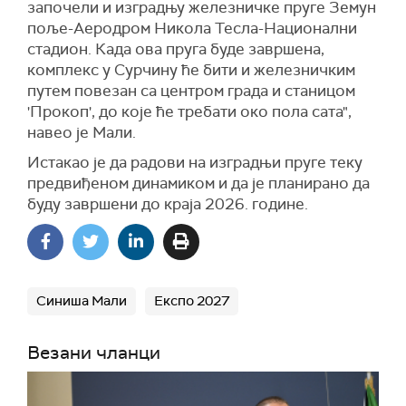
започели и изградњу железничке пруге Земун
поље-Аеродром Никола Тесла-Национални
стадион. Када ова пруга буде завршена,
комплекс у Сурчину ће бити и железничким
путем повезан са центром града и станицом
'Прокоп', до које ће требати око пола сата",
навео је Мали.
Истакао је да радови на изградњи пруге теку
предвиђеном динамиком и да је планирано да
буду завршени до краја 2026. године.
Синиша Мали
Експо 2027
Везани чланци