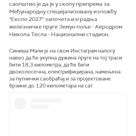
саопштио је да је у скопу припрема за
Међународну специјализовану изложбу
"Експо 2027" започета изградња
железничке пруге Земун поље - Аеродром
Никола Тесла - Национални стадион.
Синиша Мали је на свом Инстаграм налогу
навео да ће укупна дужина пруге на тој траси
бити 18,3 километра, да ће бити
двоколосечна, електрифицирана, намењена
за путнички саобраћај и за пројектоване
брзине до 120 километара на сат.