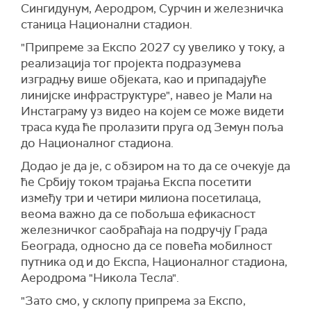
Сингидунум, Аеродром, Сурчин и железничка
станица Национални стадион.
"Припреме за Експо 2027 су увелико у току, а
реализација тог пројекта подразумева
изградњу више објеката, као и припадајуће
линијске инфраструктуре", навео је Мали на
Инстаграму уз видео на којем се може видети
траса куда ће пролазити пруга од Земун поља
до Националног стадиона.
Додао је да је, с обзиром на то да се очекује да
ће Србију током трајања Експа посетити
између три и четири милиона посетилаца,
веома важно да се побољша ефикасност
железничког саобраћаја на подручју Града
Београда, односно да се повећа мобилност
путника од и до Експа, Националног стадиона,
Аеродрома "Никола Тесла".
"Зато смо, у склопу припрема за Експо,