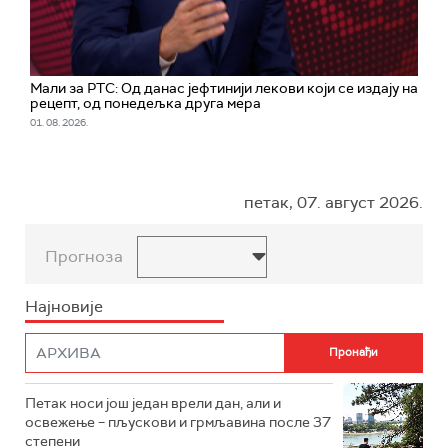
Мали за РТС: Од данас јефтинији лекови који се издају на
рецепт, од понедељка друга мера
01. 08. 2026.
петак, 07. август 2026.
Прогноза
Најновије
Петак носи још један врели дан, али и
освежење – пљускови и грмљавина после 37
степени