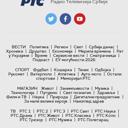
Радио Телевизија Србије
|
|
|
|
ВЕСТИ
Политика
Регион
Свет
Србија данас
|
|
|
|
Хроника
Друштво
Економија
Мерила времена
Рат
|
|
|
|
у Украјини
Време
Сервисне вести
Сматрачница
|
Подкаст
ЕУ могућности 2026
|
|
|
|
СПОРТ
Фудбал
Кошарка
Тенис
Одбојка
|
|
|
|
Рукомет
Ватерполо
Атлетика
Ауто-мото
Остали
|
спортови
Меморијал РТС
|
|
|
МАГАЗИН
Живот
Занимљивости
Музика
|
|
|
|
Технологијa
Путујемо
Свет познатих
Здравље
|
|
|
|
Филм и ТВ
Наука
Природа
Дигитални предузетник
|
За мале велике хероје
Наизглед здрав
|
|
|
|
|
ТВ
РТС 1
РТС 2
РТС 3
РТС Свет
РТС Наука
|
|
|
|
РТС Драма
РТС Живот
РТС Класика
РТС Коло
|
|
РТС Трезор
РТС Музика
РТС Полетарац