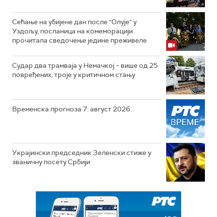
Сећање на убијене дан после "Олује" у
Уздољу, посланица на комеморацији
прочитала сведочење једине преживеле
Судар два трамваја у Немачкој – више од 25
повређених, троје у критичном стању
Временска прогноза 7. август 2026.
Украјински председник Зеленски стиже у
званичну посету Србији