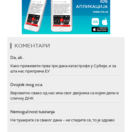
КОМЕНТАРИ
Da, ali...
Како преживети прва три дана катастрофе у Србији, и за
шта нас припрема ЕУ
Dvojnik mog oca
Вероватно свако од нас има свог двојника са којим дели и
сличну ДНК
Nemogućnost tusiranja
Не туширате се сваког дана – не стидите се, то је здраво