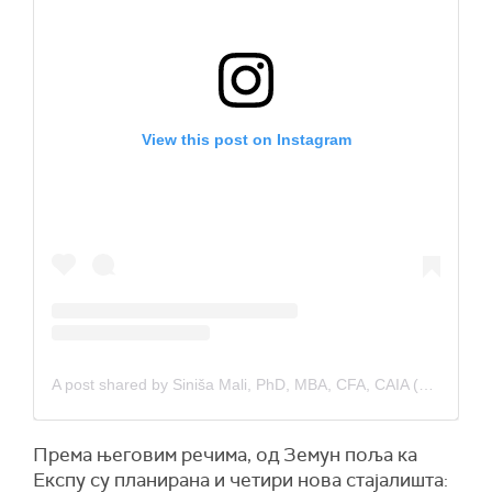
View this post on Instagram
A post shared by Siniša Mali, PhD, MBA, CFA, CAIA (@mali_sinisa)
Према његовим речима, од Земун поља ка
Експу су планирана и четири нова стајалишта: