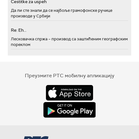
Cestitke za uspeh
Да ли сте знали да се најбоље грамофонске ручице
производе у Србији
Re: Eh...
Лесковачка спржа – производ са заштићеним географским
пореклом
Преузмите РТС мобилну апликацију