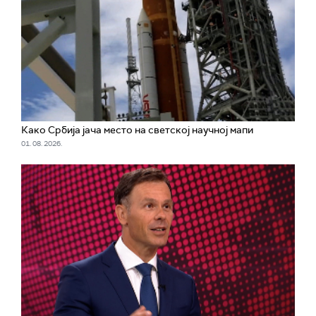
Како Србија јача место на светској научној мапи
01. 08. 2026.