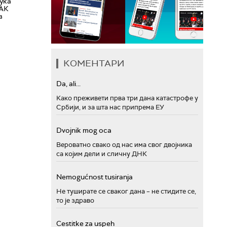
пука
ФАК
в
КОМЕНТАРИ
Da, ali...
Како преживети прва три дана катастрофе у
Србији, и за шта нас припрема ЕУ
Dvojnik mog oca
Вероватно свако од нас има свог двојника
са којим дели и сличну ДНК
Nemogućnost tusiranja
Не туширате се сваког дана – не стидите се,
то је здраво
Cestitke za uspeh