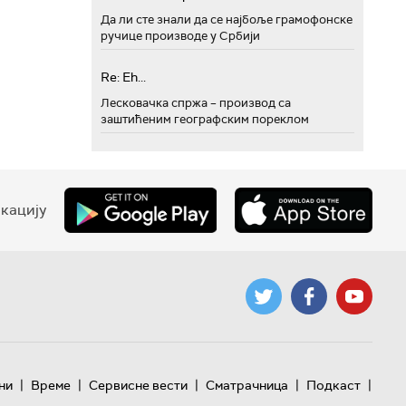
Да ли сте знали да се најбоље грамофонске
ручице производе у Србији
Re: Eh...
Лесковачка спржа – производ са
заштићеним географским пореклом
кацију
|
|
|
|
|
ни
Време
Сервисне вести
Сматрачница
Подкаст