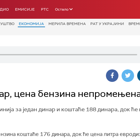
АДИО
ЕМИСИЈЕ
РТС
Остало
РУШТВО
ЕКОНОМИЈА
МЕРИЛА ВРЕМЕНА
РАТ У УКРАЈИНИ
ВРЕМ
нар, цена бензина непромењен
нија за један динар и коштаће 188 динара, док ће
ензина коштаће 176 динара, док ће цена литра евроди