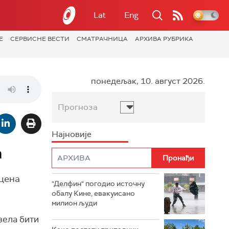
Lat
Eng
Е
СЕРВИСНЕ ВЕСТИ
СМАТРАЧНИЦА
АРХИВА РУБРИКА
понедељак, 10. август 2026.
Прогноза
Најновије
а
 цена
"Делфин" погодио источну
обалу Кине, евакуисано
милион људи
зела бити