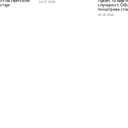
ст на светском
Лукић; То није 
13. 07. 2026.
стаје
случајност, О
пооштрава ста
16. 06. 2026.