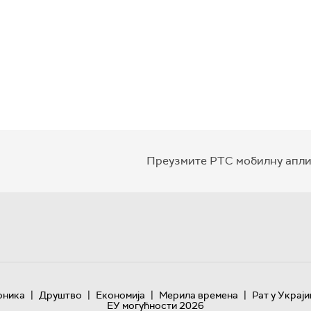
Преузмите РТС мобилну апли
|
|
|
|
оника
Друштво
Економија
Мерила времена
Рат у Украји
ЕУ могућности 2026