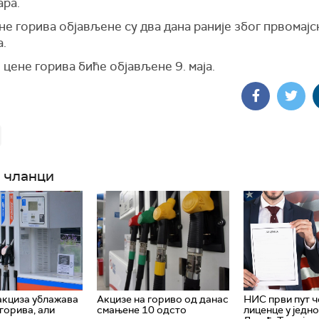
ара.
е горива објављене су два дана раније због првомајс
а.
цене горива биће објављене 9. маја.
 чланци
кциза ублажава
Акцизе на гориво од данас
НИС први пут ч
горива, али
смањене 10 одсто
лиценце у једно