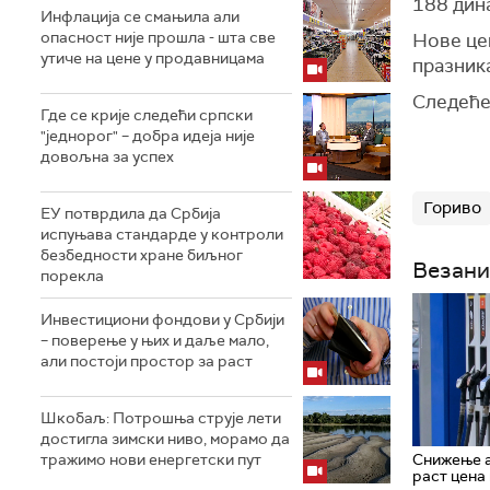
188 дин
Инфлација се смањила али
опасност није прошла - шта све
Нове цен
утиче на цене у продавницама
празник
Следеће 
Где се крије следећи српски
"једнорог" – добра идеја није
довољна за успех
Гориво
ЕУ потврдила да Србија
испуњава стандарде у контроли
безбедности хране биљног
Везани
порекла
Инвестициони фондови у Србији
– поверење у њих и даље мало,
али постоји простор за раст
Шкобаљ: Потрошња струје лети
достигла зимски ниво, морамо да
Снижење а
тражимо нови енергетски пут
раст цена 