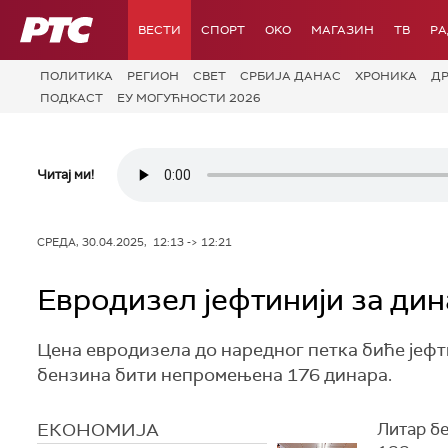
РТС
ВЕСТИ
СПОРТ
OKO
МАГАЗИН
ТВ
Р
ПОЛИТИКА
РЕГИОН
СВЕТ
СРБИЈА ДАНАС
ХРОНИКА
Д
ПОДКАСТ
ЕУ МОГУЋНОСТИ 2026
Читај ми!
СРЕДА, 30.04.2025, 12:13 -> 12:21
Евродизел јефтинији за ди
Цена евродизела до наредног петка биће јефти
бензина бити непромењена 176 динара.
ЕКОНОМИЈА
Литар б