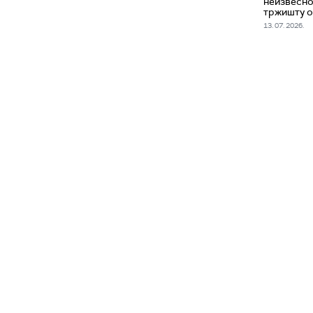
неизвесно
тржишту о
13. 07. 2026.