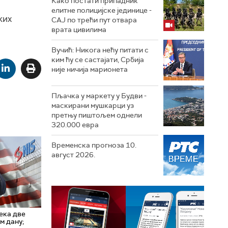
Како постати припадник
елитне полицијске јединице -
ких
СAJ по трећи пут отвара
врата цивилима
Вучић: Никога нећу питати с
ким ћу се састајати, Србија
није ничија марионета
Пљачка у маркету у Будви -
маскирани мушкарци уз
претњу пиштољем однели
320.000 евра
Временска прогноза 10.
август 2026.
ека две
м дану;