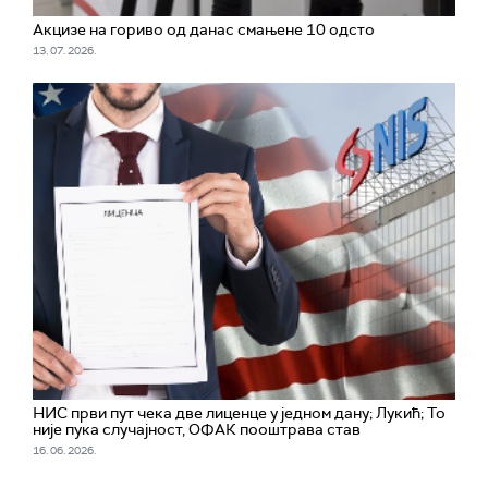
Акцизе на гориво од данас смањене 10 одсто
13. 07. 2026.
НИС први пут чека две лиценце у једном дану; Лукић; То
није пука случајност, ОФАК пооштрава став
16. 06. 2026.