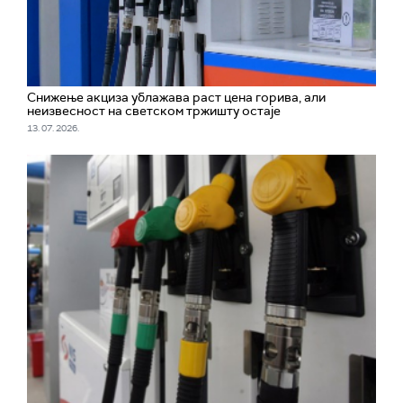
Снижење акциза ублажава раст цена горива, али
неизвесност на светском тржишту остаје
13. 07. 2026.