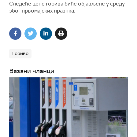
Следеће цене горива биће објављене у среду
због првомајских празнка.
Гориво
Везани чланци