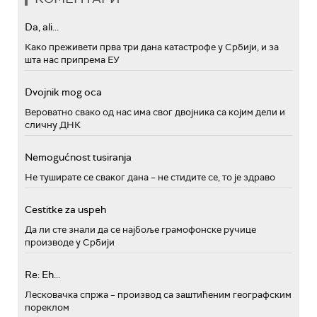
Da, ali...
Како преживети прва три дана катастрофе у Србији, и за
шта нас припрема ЕУ
Dvojnik mog oca
Вероватно свако од нас има свог двојника са којим дели и
сличну ДНК
Nemogućnost tusiranja
Не туширате се сваког дана – не стидите се, то је здраво
Cestitke za uspeh
Да ли сте знали да се најбоље грамофонске ручице
производе у Србији
Re: Eh...
Лесковачка спржа – производ са заштићеним географским
пореклом