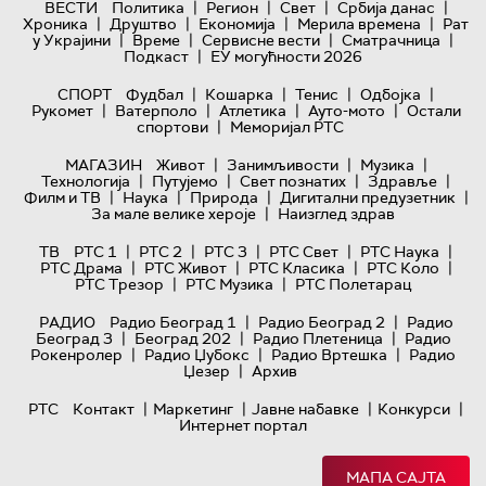
|
|
|
|
ВЕСТИ
Политика
Регион
Свет
Србија данас
|
|
|
|
Хроника
Друштво
Економија
Мерила времена
Рат
|
|
|
|
у Украјини
Време
Сервисне вести
Сматрачница
|
Подкаст
ЕУ могућности 2026
|
|
|
|
СПОРТ
Фудбал
Кошарка
Тенис
Одбојка
|
|
|
|
Рукомет
Ватерполо
Атлетика
Ауто-мото
Остали
|
спортови
Меморијал РТС
|
|
|
МАГАЗИН
Живот
Занимљивости
Музика
|
|
|
|
Технологијa
Путујемо
Свет познатих
Здравље
|
|
|
|
Филм и ТВ
Наука
Природа
Дигитални предузетник
|
За мале велике хероје
Наизглед здрав
|
|
|
|
|
ТВ
РТС 1
РТС 2
РТС 3
РТС Свет
РТС Наука
|
|
|
|
РТС Драма
РТС Живот
РТС Класика
РТС Коло
|
|
РТС Трезор
РТС Музика
РТС Полетарац
|
|
РАДИО
Радио Београд 1
Радио Београд 2
Радио
|
|
|
Београд 3
Београд 202
Радио Плетеница
Радио
|
|
|
Рокенролер
Радио Џубокс
Радио Вртешка
Радио
|
Џезер
Архив
|
|
|
|
РТС
Контакт
Маркетинг
Јавне набавке
Конкурси
Интернет портал
МАПА САЈТА