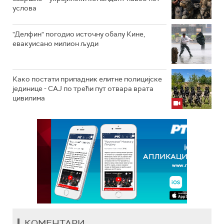
услова
"Делфин" погодио источну обалу Кине,
евакуисано милион људи
Како постати припадник елитне полицијске
јединице - СAJ по трећи пут отвара врата
цивилима
КОМЕНТАРИ