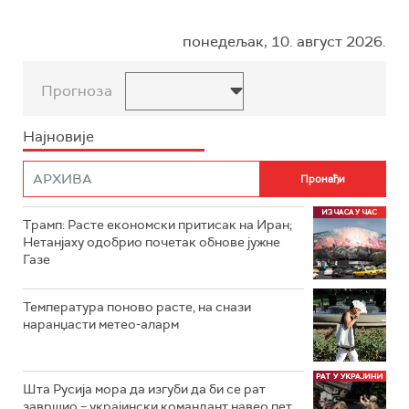
понедељак, 10. август 2026.
Прогноза
Најновије
Трамп: Расте економски притисак на Иран;
Нетанјаху одобрио почетак обнове јужне
Газе
Температура поново расте, на снази
наранџасти метео-аларм
Шта Русија мора да изгуби да би се рат
завршио – украјински командант навео пет