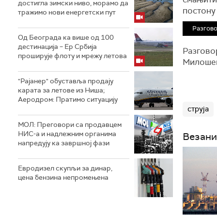
достигла зимски ниво, морамо да
постону
тражимо нови енергетски пут
Разгов
Од Београда ка више од 100
дестинација – Ер Србија
Разговор
проширује флоту и мрежу летова
Милошем
"Рајанер" обуставља продају
карата за летове из Ниша;
Аеродром: Пратимо ситуацију
струја
МОЛ: Преговори са продавцем
НИС-а и надлежним органима
Везани
напредују ка завршној фази
Евродизел скупљи за динар,
цена бензина непромењена