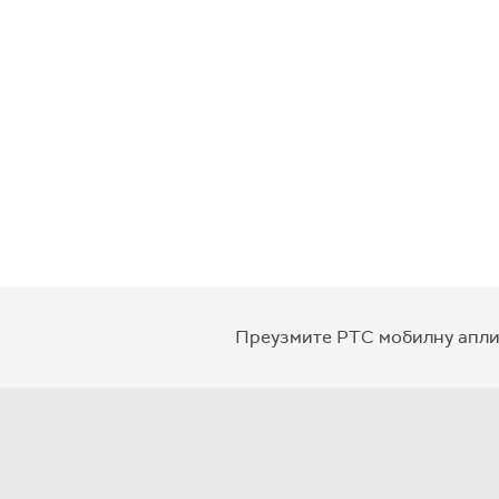
Преузмите РТС мобилну апли