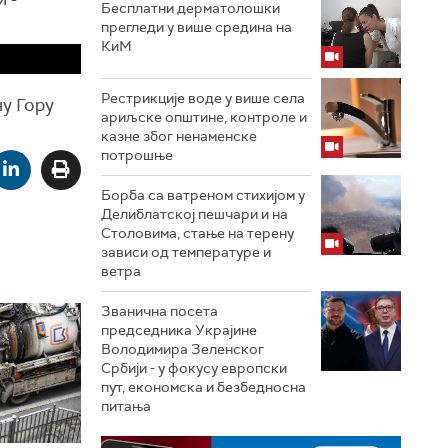
Бесплатни дерматолошки
прегледи у више средина на
КиМ
Рестрикције воде у више села
ну Гору
ариљске општине, контроле и
казне због ненаменске
потрошње
Борба са ватреном стихијом у
Делиблатској пешчари и на
Столовима, стање на терену
зависи од температуре и
ветра
Званична посета
председника Украјине
Володимира Зеленског
Србији - у фокусу европски
пут, економска и безбедносна
питања