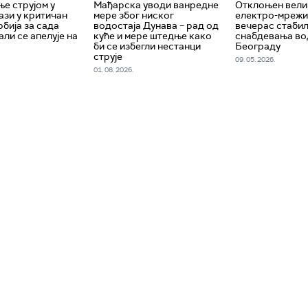
е струјом у
Мађарска уводи ванредне
Отклоњен вели
ази у критичан
мере због ниског
електро-мрежи
рбија за сада
водостаја Дунава – рад од
вечерас стабил
али се апелује на
куће и мере штедње како
снабдевања во
би се избегли нестанци
Београду
струје
09. 05. 2026.
01. 08. 2026.