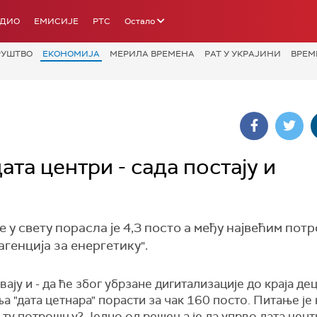
АДИО
ЕМИСИЈЕ
РТС
Остало
РУШТВО
ЕКОНОМИЈА
МЕРИЛА ВРЕМЕНА
РАТ У УКРАЈИНИ
ВРЕМ
ата центри - сада постају и
у свету порасла је 4,3 посто а међу највећим по
агенција за енергетику".
ају и - да ће због убрзане дигитализације до краја дец
 "дата цетнара" порасти за чак 160 посто. Питање је
ту потрошњу? Једно од решења је да упрво дата центи