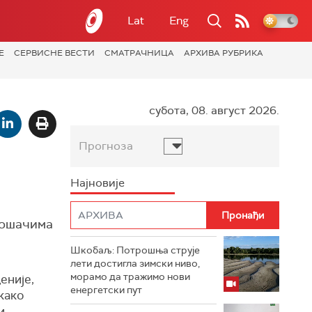
Lat
Eng
Е
СЕРВИСНЕ ВЕСТИ
СМАТРАЧНИЦА
АРХИВА РУБРИКА
субота, 08. август 2026.
Прогноза
Најновије
трошачима
Шкобаљ: Потрошња струје
лети достигла зимски ниво,
морамо да тражимо нови
еније,
енергетски пут
 како
 -