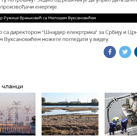
 произвођачи енергије.
ор Ружице Врањковић са Милошем Вуксановићем
 са директором "Шнајдер елекртрика" за Србију и Цр
 Вуксановићем можете погледати у видеу.
 чланци