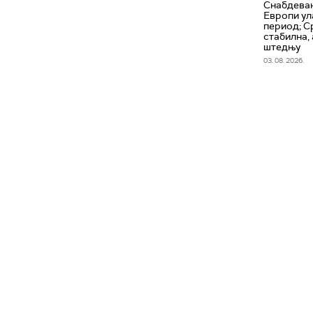
Снабдевањ
Европи ул
период; С
стабилна, 
штедњу
03. 08. 2026.