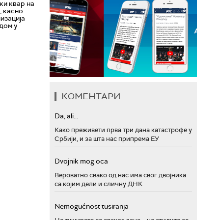
ки квар на
, касно
изација
дом у
КОМЕНТАРИ
Da, ali...
Како преживети прва три дана катастрофе у
Србији, и за шта нас припрема ЕУ
Dvojnik mog oca
Вероватно свако од нас има свог двојника
са којим дели и сличну ДНК
Nemogućnost tusiranja