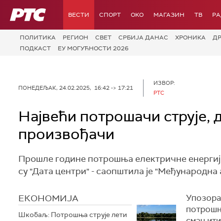
РТС
ВЕСТИ
СПОРТ
OKO
МАГАЗИН
ТВ
Р
ПОЛИТИКА
РЕГИОН
СВЕТ
СРБИЈА ДАНАС
ХРОНИКА
Д
ПОДКАСТ
ЕУ МОГУЋНОСТИ 2026
ИЗВОР:
ПОНЕДЕЉАК, 24.02.2025, 16:42 -> 17:21
РТС
Највећи потрошачи струје, д
произвођачи
Прошле године потрошња електричне енергије 
су "Дата центри" - саопштила је "Међународна 
ЕКОНОМИЈА
Упозорав
потрошња
Шкобаљ: Потрошња струје лети
смањити 