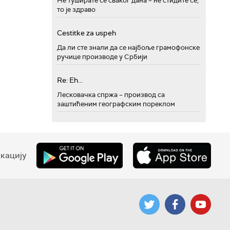
Не туширате се сваког дана – не стидите се,
то је здраво
Cestitke za uspeh
Да ли сте знали да се најбоље грамофонске
ручице производе у Србији
Re: Eh...
Лесковачка спржа – производ са
заштићеним географским пореклом
кацију