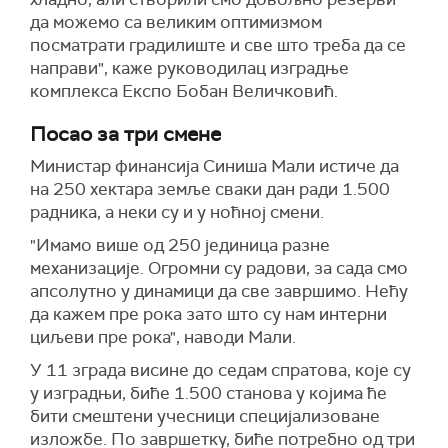
да можемо са великим оптимизмом
посматрати градилиште и све што треба да се
направи", каже руководилац изградње
комплекса Експо Бобан Величковић.
Посао за три смене
Министар финансија Синиша Мали истиче да
на 250 хектара земље сваки дан ради 1.500
радника, а неки су и у ноћној смени.
"Имамо више од 250 јединица разне
механизације. Огромни су радови, за сада смо
апсолутно у динамици да све завршимо. Нећу
да кажем пре рока зато што су нам интерни
циљеви пре рока", наводи Мали.
У 11 зграда висине до седам спратова, које су
у изградњи, биће 1.500 станова у којима ће
бити смештени учесници специјализоване
изложбе. По завршетку, биће потребно од три