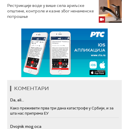
Рестрикције воде у више села ариљске
општине, контроле и казне због ненаменске
потрошње
КОМЕНТАРИ
Da, ali...
Како преживети прва три дана катастрофе у Србији, и за
шта нас припрема ЕУ
Dvojnik mog oca