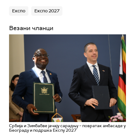
Експо
Експо 2027
Везани чланци
Србија и Зимбабве јачају сарадњу – повратак амбасаде у
Београду и подршка Експу 2027