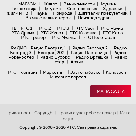
|
|
|
МАГАЗИН
Живот
Занимљивости
Музика
|
|
|
|
Технологијa
Путујемо
Свет познатих
Здравље
|
|
|
|
Филм и ТВ
Наука
Природа
Дигитални предузетник
|
За мале велике хероје
Наизглед здрав
|
|
|
|
|
ТВ
РТС 1
РТС 2
РТС 3
РТС Свет
РТС Наука
|
|
|
|
РТС Драма
РТС Живот
РТС Класика
РТС Коло
|
|
РТС Трезор
РТС Музика
РТС Полетарац
|
|
РАДИО
Радио Београд 1
Радио Београд 2
Радио
|
|
|
Београд 3
Београд 202
Радио Плетеница
Радио
|
|
|
Рокенролер
Радио Џубокс
Радио Вртешка
Радио
|
Џезер
Архив
|
|
|
|
РТС
Контакт
Маркетинг
Јавне набавке
Конкурси
Интернет портал
МАПА САЈТА
Приватност
Copyright
Правила употребе садржаја
Мапа
|
|
|
сајта
Copyright © 2008 - 2026 РТС. Сва права задржана.