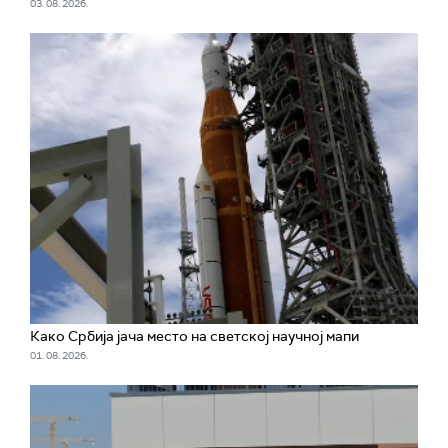
03. 08. 2026.
Како Србија јача место на светској научној мапи
01. 08. 2026.