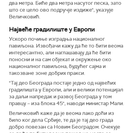
два метра. Биће два метра насутог песка, зато
што се цело ово подручје издиже", указује
Величковић.
Највеће градилиште у Европи
Ускоро почиње изградња националног
павиљона. Извођачи кажу да ће то бити веома
интересантно, али наглашавају да ће бити
поносни и на сам објекат и окружење око
националног павиљона, будућег сајма и
такозване зоне добрих пракси.
"Тај део Београда постаје једно од највећих
градилишта у Европи, али и велики потенцијал
за даљи напредак и развој Београда у том
правцу – иза блока 45", наводи министар Мали.
Величковић каже да је веома лако доћи из
било ког дела Србије, те да је тај део града
добро повезан са Новим Београдом. Очекује