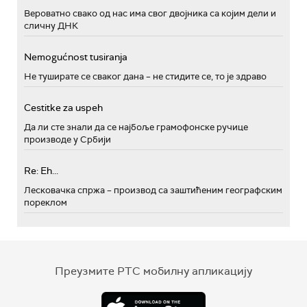
Вероватно свако од нас има свог двојника са којим дели и
сличну ДНК
Nemogućnost tusiranja
Не туширате се сваког дана – не стидите се, то је здраво
Cestitke za uspeh
Да ли сте знали да се најбоље грамофонске ручице
производе у Србији
Re: Eh...
Лесковачка спржа – производ са заштићеним географским
пореклом
Преузмите РТС мобилну апликацију