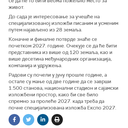
се да ће то бити веома пожељно место за
живот.
До сада је интересовање за учешће на
специјализованој изложби писаним и усменим
путем најављено из 28 земаља.
Коначне и финалне потврде знаће се
почетком 2027. године. Очекује се да ће бити
представника из више од 120 земаља, као и
више десетина међународних организација,
компанија и удружења.
Радови су почели у јуну прошле године, а
остале су мање од две године да се заврши
1.500 станова, национални стадион и сајамски
изложбени простор, како би све било
спремно за пролеће 2027. када треба да
почне специјализована изложба Експо 2027.