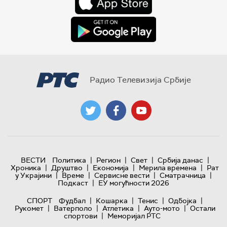
Радио Телевизија Србије
|
|
|
|
ВЕСТИ
Политика
Регион
Свет
Србија данас
|
|
|
|
Хроника
Друштво
Економија
Мерила времена
Рат
|
|
|
|
у Украјини
Време
Сервисне вести
Сматрачница
|
Подкаст
ЕУ могућности 2026
|
|
|
|
СПОРТ
Фудбал
Кошарка
Тенис
Одбојка
|
|
|
|
Рукомет
Ватерполо
Атлетика
Ауто-мото
Остали
|
спортови
Меморијал РТС