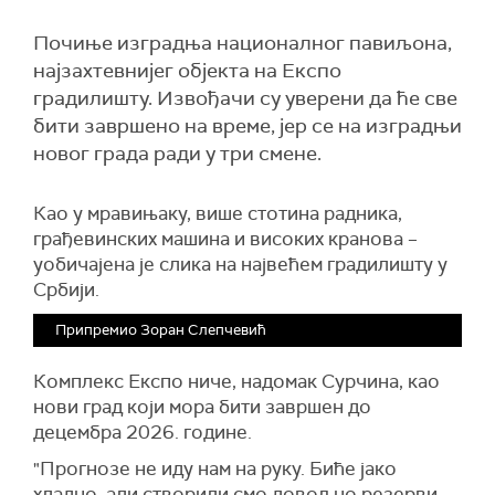
Почиње изградња националног павиљона,
најзахтевнијег објекта на Експо
градилишту. Извођачи су уверени да ће све
бити завршено на време, јер се на изградњи
новог града ради у три смене.
Као у мравињаку, више стотина радника,
грађевинских машина и високих кранова –
уобичајена је слика на највећем градилишту у
Србији.
Припремио Зоран Слепчевић
Комплекс Експо ниче, надомак Сурчина, као
нови град који мора бити завршен до
децембра 2026. године.
"Прогнозе не иду нам на руку. Биће јако
хладно, али створили смо довољно резерви