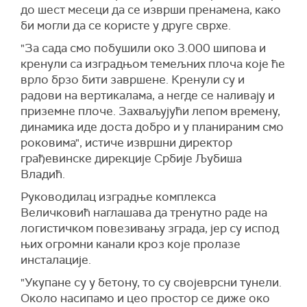
до шест месеци да се изврши пренамена, како
би могли да се користе у друге сврхе.
"За сада смо побушили око 3.000 шипова и
кренули са изградњом темељних плоча које ће
врло брзо бити завршене. Кренули су и
радови на вертикалама, а негде се наливају и
приземне плоче. Захваљујући лепом времену,
динамика иде доста добро и у планираним смо
роковима", истиче извршни директор
грађевинске дирекције Србије Љубиша
Владић.
Руководилац изградње комплекса
Величковић наглашава да тренутно раде на
логистичком повезивању зграда, јер су испод
њих огромни канали кроз које пролазе
инсталације.
"Укупане су у бетону, то су својеврсни тунели.
Около насипамо и цео простор се диже око