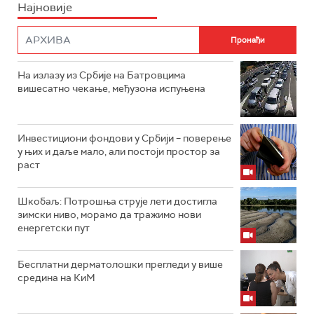
Најновије
На излазу из Србије на Батровцима
вишесатно чекање, међузона испуњена
Инвестициони фондови у Србији – поверење
у њих и даље мало, али постоји простор за
раст
Шкобаљ: Потрошња струје лети достигла
зимски ниво, морамо да тражимо нови
енергетски пут
Бесплатни дерматолошки прегледи у више
средина на КиМ