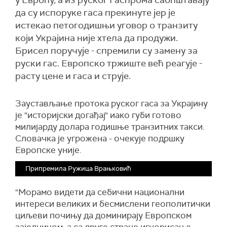
у Европу, а из руског Гаспрома саопштавају
да су испоруке гаса прекинуте јер је
истекао петогодишњи уговор о транзиту
који Украјина није хтела да продужи.
Брисел поручује - спремили су замену за
руски гас. Европско тржиште већ реагује -
расту цене и гаса и струје.
Заустављање протока руског гаса за Украјину
је "историјски догађај" иако губи готово
милијарду долара годишње транзитних такси.
Словачка је угрожена - очекује подршку
Европске уније.
Припремила Ружица Врањковић
"Морамо видети да себични национални
интереси великих и бесмислени геополитички
циљеви почињу да доминирају Европском