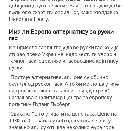
добијемо друго решење. Заиста се надам да ће
људи ово схватити озбиљно", каже Молдавка
Николета Неагу.
Има ли Европа алтернативу за руски
гас
Из Брисела саопштвају да ће руски гас који је
стизао преко Украјине, надоместити увозом
течног гаса, са залиха и гасоводима који нису
руски.
"Постоје алтернативе, али оне су обично
скупље од руског гаса. А то би могло да утиче
на трошкове живота, али и на индустрију",
наглашава аналитичар Центра за европску
политику Лудвиг Лусберг.
"Свакако ће то утицати на цене гаса. Цене на
ТТФ, на берзама су већ одреаговале, нису
значајно али су отишле неколико еура горе.