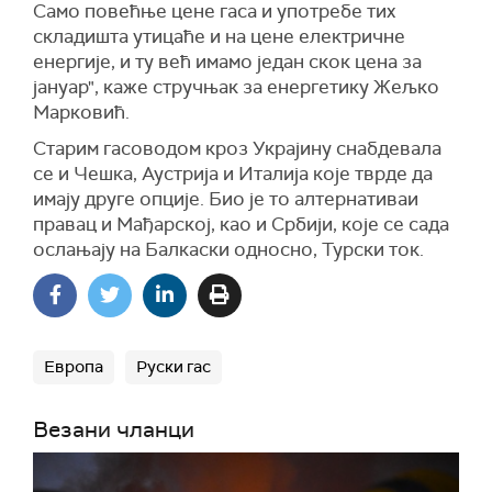
Само повећње цене гаса и употребе тих
складишта утицаће и на цене електричне
енергије, и ту већ имамо један скок цена за
јануар", каже стручњак за енергетику Жељко
Марковић.
Старим гасоводом кроз Украјину снабдевала
се и Чешка, Аустрија и Италија које тврде да
имају друге опције. Био је то алтернативаи
правац и Мађарској, као и Србији, које се сада
ослањају на Балкаски односно, Турски ток.
Европа
Руски гас
Везани чланци