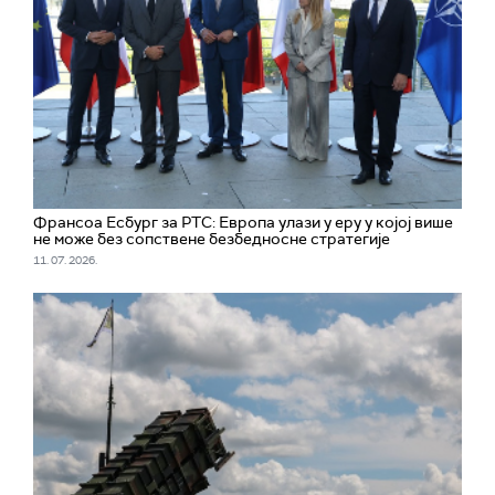
Франсоа Есбург за РТС: Европа улази у еру у којој више
не може без сопствене безбедносне стратегије
11. 07. 2026.