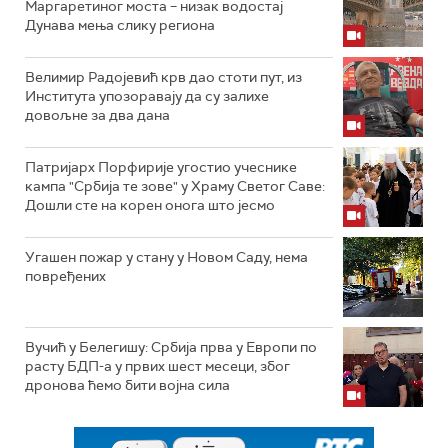
Маргаретиног моста – низак водостај
Дунава мења слику региона
Велимир Радојевић крв дао стоти пут, из
Института упозоравају да су залихе
довољне за два дана
Патријарх Порфирије угостио учеснике
кампа "Србија те зове" у Храму Светог Саве:
Дошли сте на корен онога што јесмо
Угашен пожар у стану у Новом Саду, нема
повређених
Вучић у Белегишу: Србија прва у Европи по
расту БДП-а у првих шест месеци, због
дронова ћемо бити војна сила