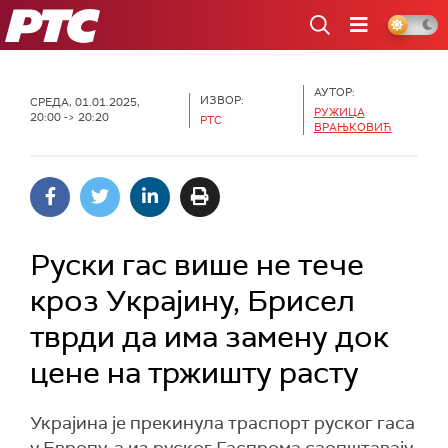
РТС
АУТОР:
ИЗВОР:
СРЕДА, 01.01.2025,
РУЖИЦА
20:00 -> 20:20
РТС
ВРАЊКОВИЋ
Руски гас више не тече
кроз Украјину, Брисел
тврди да има замену док
цене на тржишту расту
Украјина је прекинула траспорт руског гаса