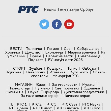
Радио Телевизија Србије
|
|
|
|
ВЕСТИ
Политика
Регион
Свет
Србија данас
|
|
|
|
Хроника
Друштво
Економија
Мерила времена
Рат
|
|
|
|
у Украјини
Време
Сервисне вести
Сматрачница
|
Подкаст
ЕУ могућности 2026
|
|
|
|
СПОРТ
Фудбал
Кошарка
Тенис
Одбојка
|
|
|
|
Рукомет
Ватерполо
Атлетика
Ауто-мото
Остали
|
спортови
Меморијал РТС
|
|
|
МАГАЗИН
Живот
Занимљивости
Музика
|
|
|
|
Технологијa
Путујемо
Свет познатих
Здравље
|
|
|
|
Филм и ТВ
Наука
Природа
Дигитални предузетник
|
За мале велике хероје
Наизглед здрав
|
|
|
|
|
ТВ
РТС 1
РТС 2
РТС 3
РТС Свет
РТС Наука
|
|
|
|
РТС Драма
РТС Живот
РТС Класика
РТС Коло