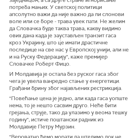
заједницом, а са друге стране игнорисање
потреба мањих. У светској политици
апсолутно важи да није важно да ли слонови
воле или се боре - трава увек пати. Не желим
да Словачка буде таква трава, какву видимо
ових дана када је заустављен транзит гаса
кроз Украјину, што ц́е имати драстичне
последице на све нас у Европској унији, али не
и на Руску Федерацију", каже премијер
Словачке Роберт Фицо.
И Молдавија је остала без руског гаса због
чега је увела ванредно стање у енергетици.
Грађани брину због најављених рестрикција.
"Повећање цена је једно, али када гаса уопште
нема, то је нешто сасвим друго. Неће бити
грејања, струје, тако да улазимо у веома тешку
годину", истиче поштански радник из
Молдавије Петру Мурзин.
"Вероватно ћемо морати да штедимо док не