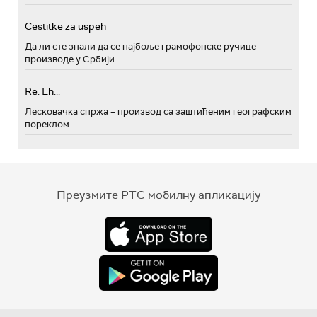
Cestitke za uspeh
Да ли сте знали да се најбоље грамофонске ручице
производе у Србији
Re: Eh...
Лесковачка спржа – производ са заштићеним географским
пореклом
Преузмите РТС мобилну апликацију