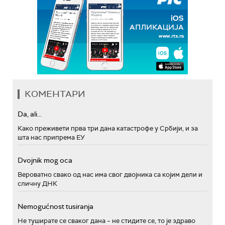
КОМЕНТАРИ
Da, ali...
Како преживети прва три дана катастрофе у Србији, и за
шта нас припрема ЕУ
Dvojnik mog oca
Вероватно свако од нас има свог двојника са којим дели и
сличну ДНК
Nemogućnost tusiranja
Не туширате се сваког дана – не стидите се, то је здраво