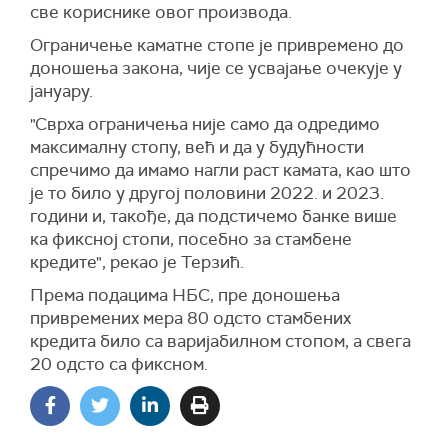
све кориснике овог производа.
Ограничење камaтне стопе је привремено до
доношења закона, чије се усвајање очекује у
јануару.
"Сврха ограничења није само да одредимо
максималну стопу, већ и да у будућности
спречимо да имамо нагли раст камата, као што
је то било у другој половини 2022. и 2023.
години и, такође, да подстичемо банке више
ка фиксној стопи, посебно за стамбене
кредите", рекао је Терзић.
Према подацима НБС, пре доношења
привремених мера 80 одсто стамбених
кредита било са варијабилном стопом, а свега
20 одсто са фиксном.