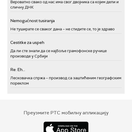
Вероватно свако од нас има свог двојника са којим дели и
сличну ДНК
Nemogućnost tusiranja
Не туширате се сваког дана – не стидите се, то је здраво
Cestitke za uspeh
Да ли сте знали да се најбоље грамофонске ручице
производе у Србији
Re: Eh...
Лесковачка спржа – производ са заштићеним географским
пореклом
Преузмите РТС мобилну апликацију