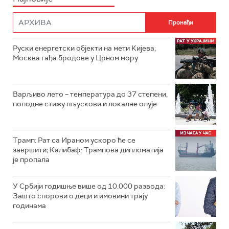
Руски енергетски објекти на мети Кијева;
Москва гађа бродове у Црном мору
Варљиво лето – температура до 37 степени,
поподне стижу пљускови и локалне олује
Трамп: Рат са Ираном ускоро ће се
завршити; Калибаф: Трампова дипломатија
је пропала
У Србији годишње више од 10.000 развода:
Зашто спорови о деци и имовини трају
годинама