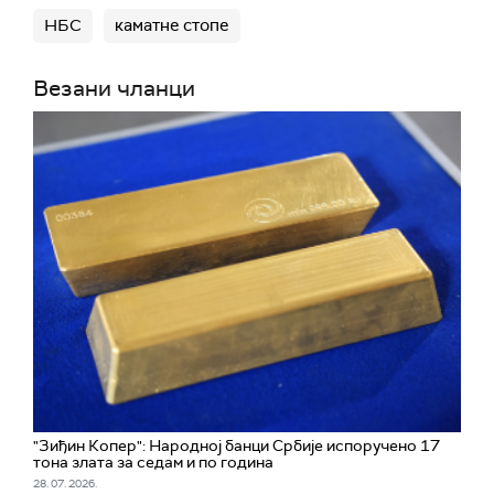
НБС
каматне стопе
Везани чланци
"Зиђин Копер": Народној банци Србије испоручено 17
тона злата за седам и по година
28. 07. 2026.