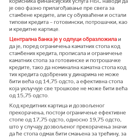
корисника финансијских услуга НБС наводи да
је ово фазно прилагођавање пре свега за
стамбене кредите, али су обухваћени и остали
типови кредита – готовински, потрошачки, као
и кредитне картице.
Централна банка је у одлуци образложила
и
да је, поред ограничења каматних стопа код
стамбених кредита, прописала и ограничење
каматних стопа за готовинске и потрошачке
кредите, тако да номинална каматна стопа код
тих кредита одобрених у динарима не може
бити већа од 14,75 одсто, а ефективна стопа
која укључује све трошкове не може бити већа
од 15,75 одсто.
Код кредитних картица и дозвољеног
прекорачења, постоји ограничење ефективне
стопе од 17,75 одсто, односно 19,75 одсто,
што у случају дозвољеног прекорачења значи
да ће стопа одмах бити смањена за трећину, за