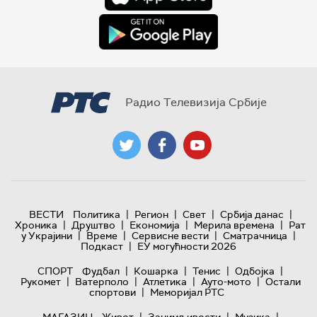
Радио Телевизија Србије
|
|
|
|
ВЕСТИ
Политика
Регион
Свет
Србија данас
|
|
|
|
Хроника
Друштво
Економија
Мерила времена
Рат
|
|
|
|
у Украјини
Време
Сервисне вести
Сматрачница
|
Подкаст
ЕУ могућности 2026
|
|
|
|
СПОРТ
Фудбал
Кошарка
Тенис
Одбојка
|
|
|
|
Рукомет
Ватерполо
Атлетика
Ауто-мото
Остали
|
спортови
Меморијал РТС