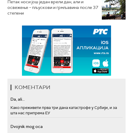
Петак носи још један врели дан, али и
освежење – пљускови и грмљавина после 37
степени
КОМЕНТАРИ
Da, ali...
Како преживети прва три дана катастрофе у Србији, и за
шта нас припрема ЕУ
Dvojnik mog oca