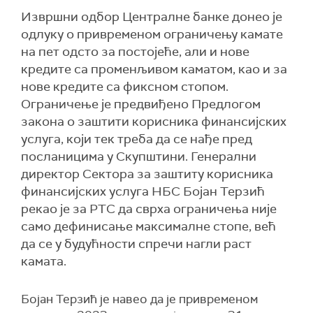
Извршни одбор Централне банке донео је
одлуку о привременом ограничењу камате
на пет одсто за постојеће, али и нове
кредите са променљивом каматом, као и за
нове кредите са фиксном стопом.
Ограничење је предвиђено Предлогом
закона о заштити корисника финансијских
услуга, који тек треба да се нађе пред
посланицима у Скупштини. Генерални
директор Сектора за заштиту корисника
финансијских услуга НБС Бојан Терзић
рекао је за РТС да сврха ограничења није
само дефинисање максималне стопе, већ
да се у будућности спречи нагли раст
камата.
Бојан Терзић је навео да је привременом