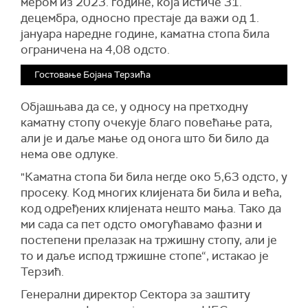
мером из 2023. године, која истиче 31.
децембра, односно престаје да важи од 1.
јануара наредне године, каматна стопа била
ограничена на 4,08 одсто.
Гостовање Бојана Терзића
Објашњава да се, у односу на претходну
каматну стопу очекује благо повећање рата,
али је и даље мање од онога што би било да
нема ове одлуке.
"Каматна стопа би била негде око 5,63 одсто, у
просеку. Код многих клијената би била и већа,
код одређених клијената нешто мања. Тако да
ми сада са пет одсто омогућавамо фазни и
постепени прелазак на тржишну стопу, али је
то и даље испод тржишне стопе“, истакао је
Терзић.
Генерални директор Сектора за заштиту