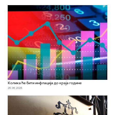
Колика ће бити инфлација до краја године
26. 06. 2026.