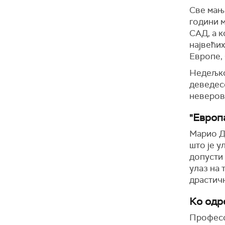
Све мање
години м
САД, а к
највећих
Европе, 
Недељков
деведесе
неверова
"Европ
Марио Д
што је у
допусти
улаз на 
драстич
Ко одр
Професор