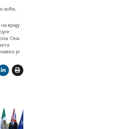
о хоће,
на крају
руге
ропа. Она
вета
навео је