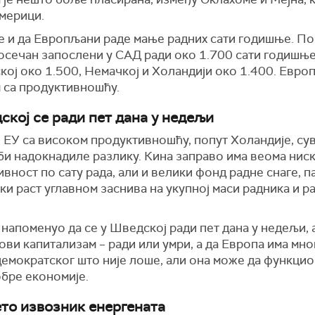
Америци.
је и да Европљани раде мање
радних сати годишње. П
осечан запослени у САД ради око 1.700 сати годишње
ој око 1.500, Немачкој и Холандији око 1.400. Евро
 са продуктивношћу.
ској се ради пет дана у недељи
 ЕУ са високом продуктивношћу, попут Холандије, су
би надокнадиле разлику. Кина заправо има веома нис
вност по сату рада, али и велики фонд радне снаге, п
и раст углавном заснива на укупној маси радника и р
 напоменуо да се у Шведској ради пет дана у недељи, а 
ви капитализам – ради или умри, а да Европа има мно
демократског што није лоше, али она може да функци
обре економије.
то извозник енергената