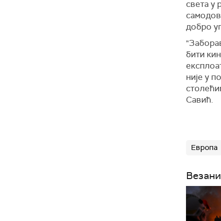
света у 
самодово
добро уп
"
Заборав
бити кин
експлоат
није у п
столећим
Савић.
Европа
Везани