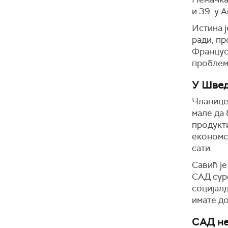
и 39. у 
Истина 
ради, пр
Француск
проблем
У Швед
Чланице
мале да 
продукти
економск
сати.
Савић је
САД суро
социјал
имате д
САД не