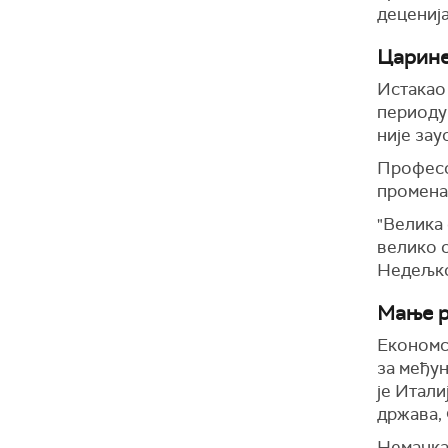
деценија
Царине
Истакао 
периоду 
није зау
Професо
промена
"Велика 
велико о
Недељк
Мање р
Економс
за међу
је Итали
држава, 
Немачка 