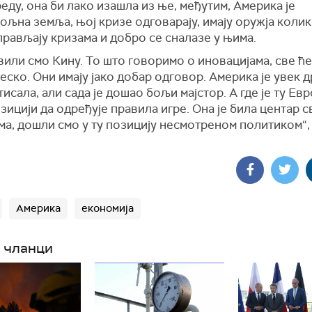
реду, она би лако изашла из ње, међутим, Америка је
љна земља, њој кризе одговарају, имају оружја колик
рављају кризама и добро се сналазе у њима.
или смо Кину. То што говоримо о иновацијама, све ће 
еско. Они имају јако добар одговор. Америка је увек д
исала, али сада је дошао бољи мајстор. А где је ту Ев
озицији да одређује правила игре. Она је била центар с
а, дошли смо у ту позицију несмотреном политиком“, 
Америка
економија
 чланци