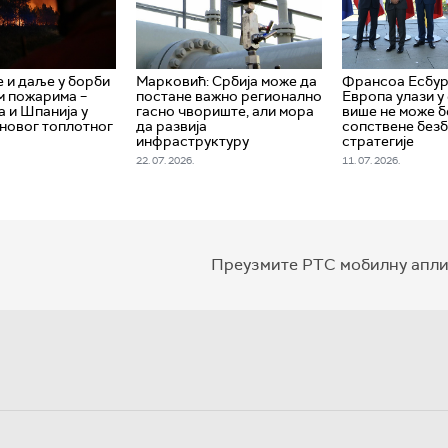
е и даље у борби
Марковић: Србија може да
Франсоа Есбург
м пожарима –
постане важно регионално
Европа улази у 
 и Шпанија у
гасно чвориште, али мора
више не може б
 новог топлотног
да развија
сопствене без
инфраструктуру
стратегије
22. 07. 2026.
11. 07. 2026.
Преузмите РТС мобилну апли