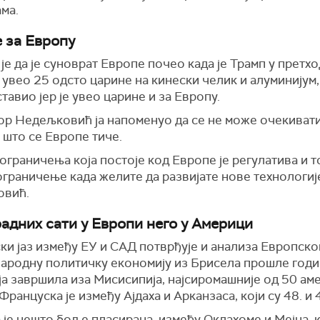
ма.
 за Европу
је да је суноврат Европе почео када је Трамп у претх
увео 25 одсто царине на кинески челик и алуминијум,
ставио јер је увео царине и за Европу.
р Недељковић ја напоменуо да се не може очекивати
 што се Европе тиче.
ограничења која постоје код Европе је регулатива и то
граничење када желите да развијате нове технологије
овић.
адних сати у Европи него у Америци
ки јаз изме
ђу ЕУ и САД потврђује и анализа Европско
народну политичку економију из Брисела прошле годи
ја завршила иза Мисисипија, најсиромашније од 50 ам
Француска је између Ајдаха и Арканзаса, који су 48. и 
је нешто боље пласирана, између Оклахоме и Мејна, к