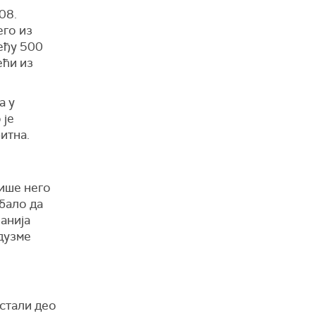
08.
его из
међу 500
ећи из
а у
 је
итна.
више него
ебало да
анија
едузме
остали део