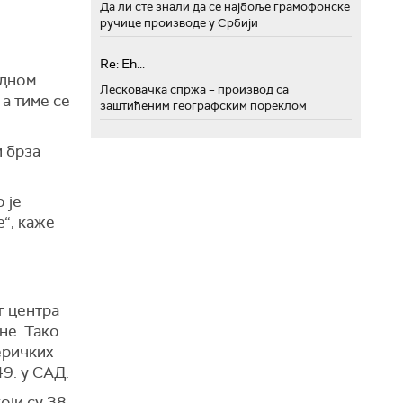
Да ли сте знали да се најбоље грамофонске
ручице производе у Србији
Re: Eh...
одном
Лесковачка спржа – производ са
 а тиме се
заштићеним географским пореклом
 брза
 је
“, каже
г центра
не. Тако
еричких
49.
у
САД.
оји су 38.