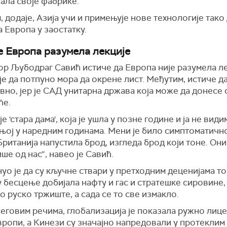
ала своје фабрике.
 додаје, Азија учи и примењује нове технологије тако 
а Европа у заостатку.
је Европа разумела лекције
ор Љубодраг Савић
истиче да Европа није разумела ле
е да потпуно мора да окрене лист. Међутим, истиче да
вно, јер је САД унитарна држава која може да донесе
ће.
је 'стара дама', која је ушла у позне године и ја не вид
њој у наредним годинама. Мени је било симптоматично
ританија напустила брод, изгледа брод који тоне. Они
ше од нас“, навео је Савић.
о је да су кључне ствари у претходним деценијама то
 бесцење добијала нафту и гас и стратешке сировине,
о руско тржиште, а сада се то све измакло.
говим речима, глобализација је показала ружно лице
вропи, а Кинези су значајно напредовали у протеклим