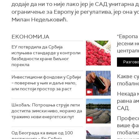
додаје да ни то није лако јер је САД унитарна
ограничење за Европу је регулатива, јер она 
Милан Недељковић.
ЕКОНОМИЈА
"Европа
јесени 
ЕУ потврдила да Србија
централ
испуњава стандарде у контроли
безбедности хране биљног
Разгов
порекла
Какве с
Инвестициони фондови у Србији
– поверење у њих и даље мало,
глобално
али постоји простор за раст
Н
екада 
равна ам
Шкобаљ: Потрошња струје лети
САД.
достигла зимски ниво, морамо да
тражимо нови енергетски пут
П
роф
ес
више фак
глобализ
Од Београда ка више од 100
дестинација – Ер Србија