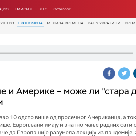
АДИО
ЕМИСИЈЕ
РТС
Остало
РУШТВО
ЕКОНОМИЈА
МЕРИЛА ВРЕМЕНА
РАТ У УКРАЈИНИ
ВРЕМ
е и Америкe – може ли "стара 
м
ао 10 одсто више од просечног Американца, а ток
више. Европљани имају и знатно мање радних сати 
 да Европа није разумела лекцију из пандемије, 