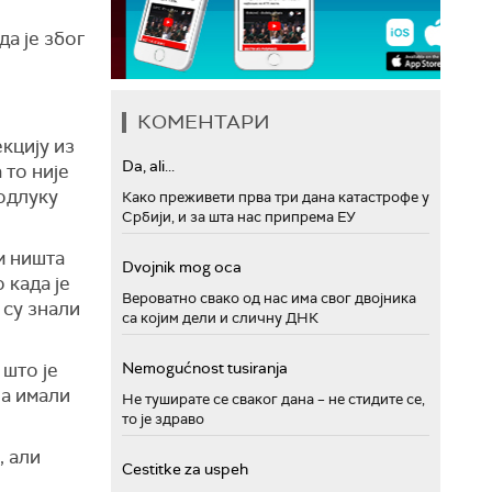
да је због
КОМЕНТАРИ
кцију из
Da, ali...
 то није
 одлуку
Како преживети прва три дана катастрофе у
Србији, и за шта нас припрема ЕУ
им ништа
Dvojnik mog oca
 када је
Вероватно свако од нас има свог двојника
 су знали
са којим дели и сличну ДНК
 што је
Nemogućnost tusiranja
 а имали
Не туширате се сваког дана – не стидите се,
то је здраво
, али
Cestitke za uspeh