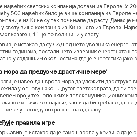
 највећих светских компанија долази из Европе.
У
20
еђу 500 највећих било је више компанија из Европе н
омпаније из Кине су тек почињале да расту. Данас је 
 у свету више компанија из Кине него из Европе. Најв
Фолксваген, 11. је по величини у свету.
ић је истакао да су САД од нето увозника енергенат
тим годинама, постали нето извезник енергената што
тно у садашњим околностима где је енергетика јако б
а мора да предузме драстичне мере"
раги је навео да Европа мора да уложити двоструко 
ложила у обнову након Другог светског рата, да би тр
 већем броју технолошких и телекомуникационих комп
тржиште и њихово спајање, као и да би требало да пр
не мере у погледу потрошње на одбрану.
еђује правила игре
 Савић је истакао да је само Европа у кризи, а да је 