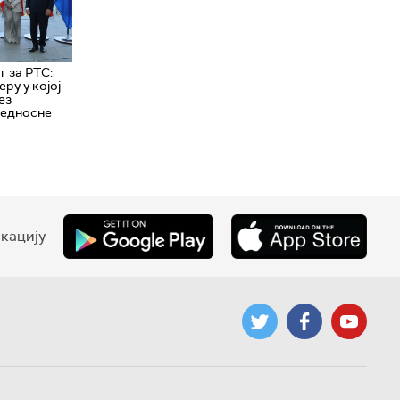
 за РТС:
еру у којој
ез
бедносне
кацију