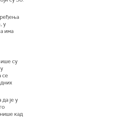
оређења
, у
па има
више су
ку
а се
адних
да је у
го
онише кад