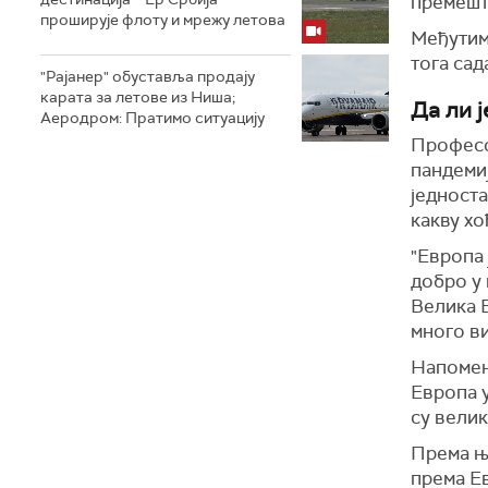
премешт
проширује флоту и мрежу летова
Међутим,
тога сад
"Рајанер" обуставља продају
карата за летове из Ниша;
Да ли 
Аеродром: Пратимо ситуацију
П
рофес
пандемиј
једноста
какву хо
"Европа 
добро у 
Велика Б
много ви
Напомену
Европа у
су велик
Према ње
према Е