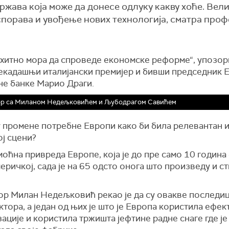
 држава која може да донесе одлуку какву хоће. Вел
успорава и увођење нових технологија, сматра про
 хитно мора да спроведе економске реформе“, упозор
некадашњи италијански премијер и бивши председник 
не банке Марио Драги.
ор са Миланом Недељковићем и Љубодрагом Савићем
у промене потребне Европи како би била релевантан и
ј сцени?
моћна привреда Европе, која је до пре само 10 година
еричкој, сада
је
на 65 одсто онога што произведу и с
ор
Милан Недељковић
рекао је да су
овакве последиц
тора, а један од њих је што је Европа користила ефек
ације и користила тржишта јефтине радне снаге где је