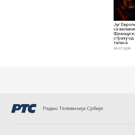
Југ Европ
са велики
Француска
страху од
таласа
29. 07. 2026.
Радио Телевизија Србије