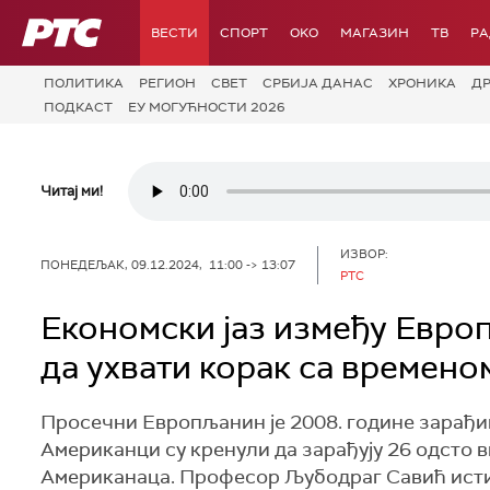
РТС
ВЕСТИ
СПОРТ
OKO
МАГАЗИН
ТВ
Р
ПОЛИТИКА
РЕГИОН
СВЕТ
СРБИЈА ДАНАС
ХРОНИКА
Д
ПОДКАСТ
ЕУ МОГУЋНОСТИ 2026
Читај ми!
ИЗВОР:
ПОНЕДЕЉАК, 09.12.2024, 11:00 -> 13:07
РТС
Економски јаз између Европ
да ухвати корак са времено
Просечни Европљанин је 2008. године зарађив
Американци су кренули да зарађују 26 одсто 
Американаца. Професор Љубодраг Савић истиче