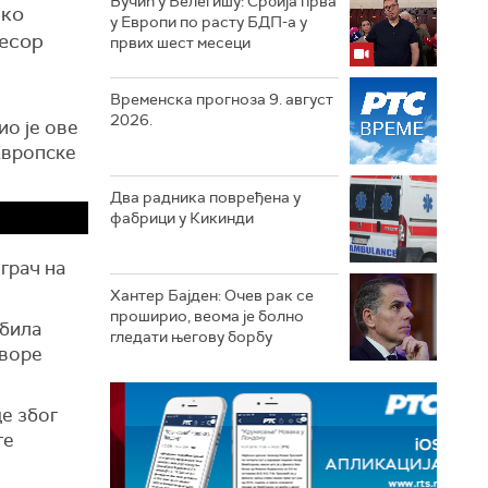
Вучић у Белегишу: Србија прва
ико
у Европи по расту БДП-а у
фесор
првих шест месеци
Временска прогноза 9. август
2026.
ио је ове
Европске
Два радника повређена у
фабрици у Кикинди
грач на
Хантер Бајден: Очев рак се
проширио, веома је болно
 била
гледати његову борбу
творе
е због
те