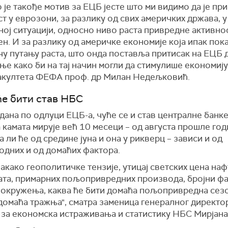
 је такође мотив за ЕЦБ јесте што ми видимо да је пр
т у еврозони, за разлику од свих америчких држава, у
ој ситуацији, односно ниво раста привредне активнос
н. И за разлику од америчке економије која ипак пока
чу путању раста, што онда поставља притисак на ЕЦБ 
е како би на тај начин могли да стимулише економију
акултета ФЕФА проф. др Милан Недељковић.
ће бити став НБС
ана по одлуци ЕЦБ-а, чуће се и став централне банке
камата мирује већ 10 месеци – од августа прошле годи
а ли ће од средине јуна и она у рикверц – зависи и од
одних и од домаћих фактора.
вакако геополитичке тензије, утицај светских цена наф
ата, примарних пољопривредних производа, бројни фа
 окружења, каква ће бити домаћа пољопривредна сезо
 домаћа тражња", сматра заменица генералног директо
 за економска истраживања и статистику НБС Мирјана