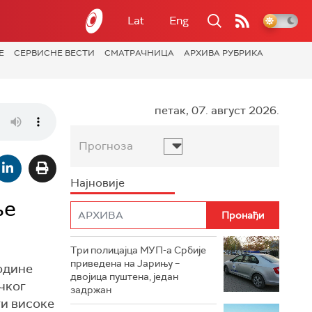
Lat
Eng
Е
СЕРВИСНЕ ВЕСТИ
СМАТРАЧНИЦА
АРХИВА РУБРИКА
петак, 07. август 2026.
Прогноза
Најновије
ње
Три полицајца МУП-а Србије
приведена на Јарињу –
године
двојица пуштена, један
чког
задржан
ти високе