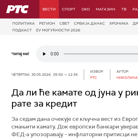
РТС
ВЕСТИ
СПОРТ
OKO
МАГАЗИН
ТВ
Р
ПОЛИТИКА
РЕГИОН
СВЕТ
СРБИЈА ДАНАС
ХРОНИКА
Д
ПОДКАСТ
ЕУ МОГУЋНОСТИ 2026
Читај ми!
ИЗВОР:
АУТОР:
ЧЕТВРТАК, 30.05.2024, 05:50 -> 12:34
РТС
НИКОЛИНА
Да ли ће камате од јуна у р
рате за кредит
За седам дана очекује се кључна вест из Евро
смањити камату. Док европски банкари уверава
ФЕД-а упозоравају – инфлаторни притисци не 