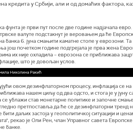
ена кредита у Србији, али и од домаћих фактора, ка
а фунта је први пут после две године надјачала евро.
трвске валуте подстакнут је веровањем да ће Европс
а банка 6. јуна смањити каматне стопе у еврозони. Та
ња још почетком године подгрејала је прва жена Евр
 зима их није охладила – еврозона се приближава зац
лације, што је довољан услов.
мила Николина Ракић
ујући овом дезинфлаторном процесу, инфлација се на
иближава нашем циљу од два одсто, и стога је у јуну 
а се ублажи став монетарне политике и започне смањ
гледно претпоставља да ће се дезинфлаторни тренд н
е бити даљих застоја у геополитичкој ситуацији и цена
та", рекао је Оли Рен, члан Управног савета Европске
не банке.