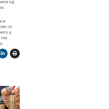
виси од
ва
а и
све се
него у
 тек
а.