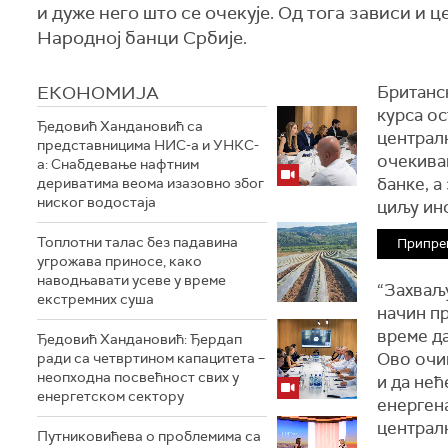
и дуже него што се очекује. Од тога зависи и ц
Народној банци Србије.
ЕКОНОМИЈА
Британск
курса ос
Ђедовић Хандановић са
централн
представницима НИС-а и УНКС-
очекива
а: Снабдевање нафтним
банке, а
дериватима веома изазовно због
ниског водостаја
циљу инф
Топлотни талас без падавина
Припре
угрожава приносе, како
наводњавати усеве у време
“Захваљ
екстремних суша
начин пр
време д
Ђедовић Хандановић: Ђердап
Ово очи
ради са четвртином капацитета –
неопходна посвећност свих у
и да нећ
енергетском сектору
енергена
централ
Путниковићева о проблемима са