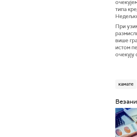
очекујем
типа кре
Недељк
При узим
размисли
више гра
истом пе
очекују
камате
Везани