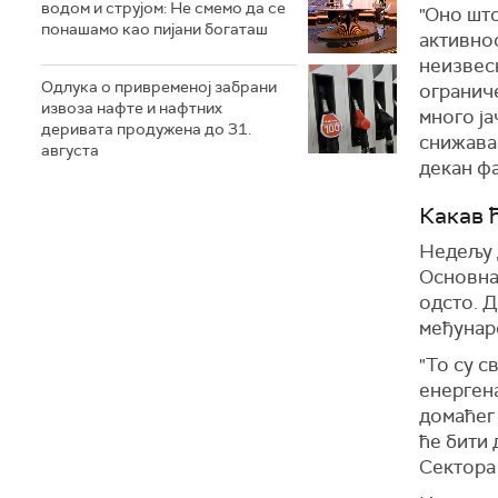
водом и струјом: Не смемо да се
"Оно што
понашамо као пијани богаташ
активнос
неизвесн
Одлука о привременој забрани
ограниче
извоза нафте и нафтних
много ја
деривата продужена до 31.
снижавањ
августа
декан ф
Какав 
Недељу д
Основна 
одсто. Д
међунар
"То су с
енерген
домаћег
ће бити
Сектора