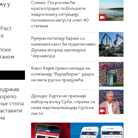
Совиљ: Пљускови ће
жу у
краткотрајно побољшати
хидролошку ситуацију;
половином августа опет 40
степени
 Раст
ка
Румуни потапају барже са
камењем како би подигли ниво
опске
Дунава испред нуклеарке
Чернавода
ртаном
Како Кијев преко напада на
компанију "Вајлдберис" удара
на мала руска предузећа
 одржив
сазрело
Дрецун: Курти не признаје
изборну вољу Срба, спрема се
ење стопа.
нова маргинализација Српске
аставити
листе
ма