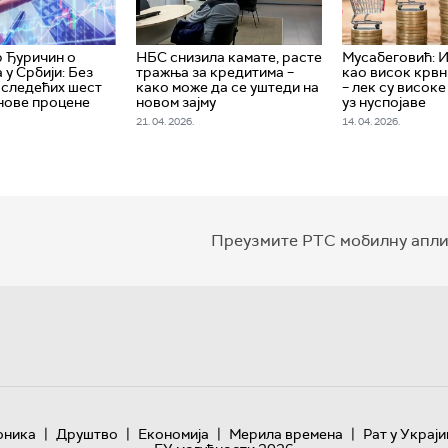
 Ђуричин о
НБС снизила камате, расте
Мусабеговић: И
 у Србији: Без
тражња за кредитима –
као висок крвн
 следећих шест
како може да се уштеди на
– лек су високе
нове процене
новом зајму
уз нуспојаве
21. 04. 2026.
14. 04. 2026.
Преузмите РТС мобилну апли
|
|
|
|
оника
Друштво
Економија
Мерила времена
Рат у Украји