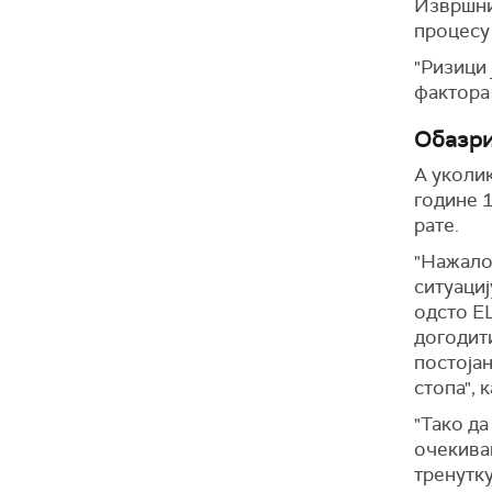
Извршни 
процесу
"Ризици 
фактора
Обазри
А уколик
године 
рате.
"Нажалос
ситуациј
одсто ЕЦ
догодити
постојан
стопа",
"Тако да
очекиван
тренутк