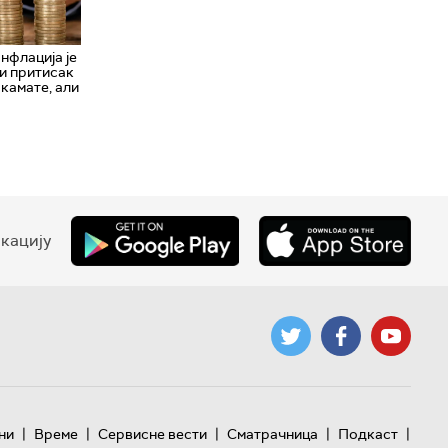
нфлација је
и притисак
 камате, али
кацију
|
|
|
|
|
ни
Време
Сервисне вести
Сматрачница
Подкаст