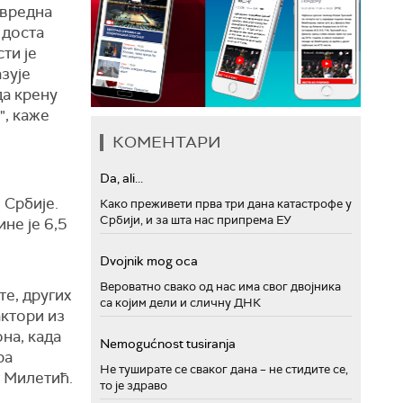
ивредна
 доста
ти је
зује
да крену
", каже
КОМЕНТАРИ
Da, ali...
 Србије.
Како преживети прва три дана катастрофе у
Србији, и за шта нас припрема ЕУ
не је 6,5
Dvojnik mog oca
Вероватно свако од нас има свог двојника
те, других
са којим дели и сличну ДНК
ктори из
на, када
Nemogućnost tusiranja
ра
Не туширате се сваког дана – не стидите се,
 Милетић.
то је здраво