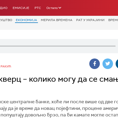
АДИО
ЕМИСИЈЕ
РТС
Остало
РУШТВО
ЕКОНОМИЈА
МЕРИЛА ВРЕМЕНА
РАТ У УКРАЈИНИ
ВРЕМ
 РАКИЋ
икверц – колико могу да се сма
пске централне банке, хоће ли после више од две 
ју да је време да новац појефтини, процене амери
попуштају довољно брзо, па би камате могле оста