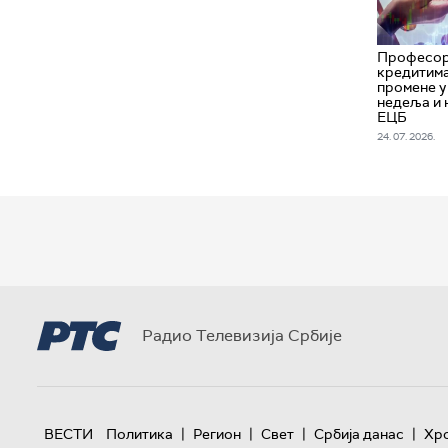
Професор
кредитима
промене у
недеља и 
ЕЦБ
24. 07. 2026.
Радио Телевизија Србије
|
|
|
|
ВЕСТИ
Политика
Регион
Свет
Србија данас
Хр