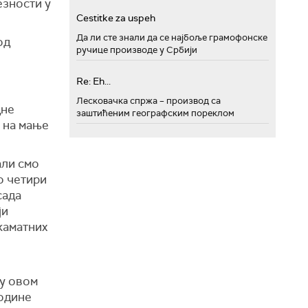
езности у
Cestitke za uspeh
Да ли сте знали да се најбоље грамофонске
од
ручице производе у Србији
Re: Eh...
Лесковачка спржа – производ са
дне
заштићеним географским пореклом
 на мање
али смо
о четири
сада
ји
каматних
 у овом
године