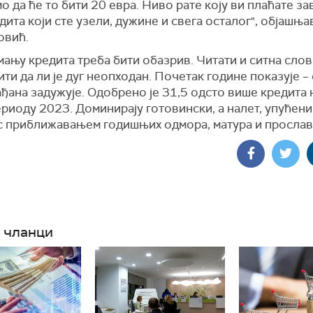
о да ће то бити 20 евра. Ниво рате коју ви плаћате за
дита који сте узели, дужине и свега осталог", објашња
овић.
ању кредита треба бити обазрив. Читати и ситна слов
ти да ли је дуг неопходан. Почетак године показује – 
ђана задужује. Одобрено је 31,5 одсто више кредита 
риоду 2023. Доминирају готовински, а налет, упућени
 с приближавањем годишњих одмора, матура и прослав
 чланци