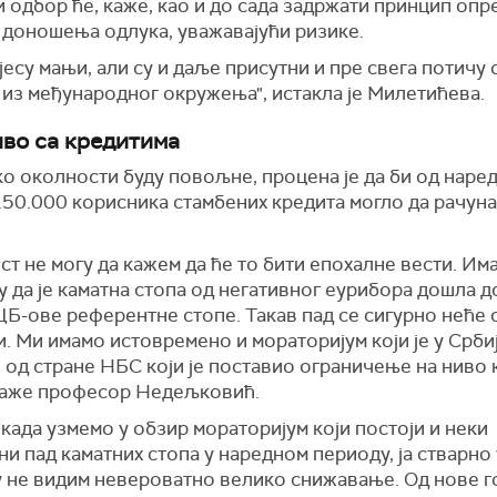
одбор ће, каже, као и до сада задржати принцип опр
 доношења одлука, уважавајући ризике.
јесу мањи, али су и даље присутни и пре свега потичу 
 из међународног окружења", истакла је Милетићева.
во са кредитима
о околности буду повољне, процена је да би од наре
150.000 корисника стамбених кредита могло да рачуна
т не могу да кажем да ће то бити епохалне вести. Им
у да је каматна стопа од негативног еурибора дошла д
Б-ове референтне стопе. Такав пад се сигурно неће 
. Ми имамо истовремено и мораторијум који је у Срби
 од стране НБС који је поставио ограничење на ниво 
 каже професор Недељковић.
 када узмемо у обзир мораторијум који постоји и неки
и пад каматних стопа у наредном периоду, ја стварно
у не видим невероватно велико снижавање. Од нове 