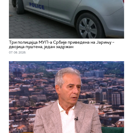
Три полицајца МУП-а Србије приведена на Јарињу –
двојица пуштена, један задржан
07. 08. 2026.