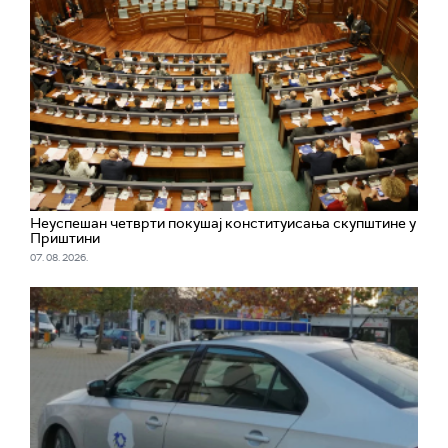
Неуспешан четврти покушај конституисања скупштине у
Приштини
07. 08. 2026.