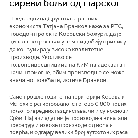
сиреви бољи од шарског
Председница Друштва аграрних
економиста Татјана Бранков каже за РТС,
поводом пројекта Косовски божури, да је
циљ да потрошачи у земљи добију прилику
да конзумирају високо квалитетне
производе. Уколико се
пољопривредницима на КиМ на адекватан
начин помогне, обим производње се може
значајно повећати, истиче Бранков.
Само прошле године, на територији Косова и
Метохије регистровано је готово 6.800 нових
пољопривредних газдинстава, чији су носиоци
Срби. Најјачи адут им је производња вина, али
прерађују и извозе производе од воћа и
поврћа, и одгајају велики број аутохтоних раса