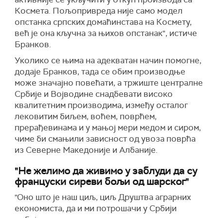
Космета. Пољопривреда није само модел
опстанка српских домаћинстава на Космету,
већ је она кључна за њихов опстанак", истиче
Бранков.
Уколико се њима на адекватан начин помогне,
додаје Бранков, тада се обим производње
може значајно повећати, а тржиште централне
Србије и Војводине снадбевати високо
квалитетним производима, између осталог
лековитим биљем, воћем, поврћем,
прерађевинама и у мањој мери медом и сиром,
чиме би смањили зависност од увоза поврћа
из Северне Македоније и Албаније.
"Не желимо да живимо у заблуди да су
француски сиреви бољи од шарског"
"Оно што је наш циљ, циљ Друштва аграрних
економиста, да и ми потрошачи у Србији