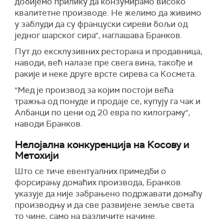
добијемо прилику да конзумирамо високо
квалитетне производе. Не желимо да живимо
у заблуди да су француски сиреви бољи од
једног шарског сира", наглашава Бранков.
Пут до ексклузивних ресторана и продавница,
наводи, већ налазе пре свега вина, такође и
ракије и неке друге врсте сирева са Космета.
"Мед је производ за којим постоји већа
тражња од понуде и продаје се, купују га чак и
Албанци по цени од 20 евра по килограму",
наводи Бранков.
Нелојална конкуренција на Косову и
Метохији
Што се тиче евентуалних примедби о
форсирању домаћих производа, Бранков
указује да није забрањено подржавати домаћу
производњу и да све развијене земље света
то чине, само на различите начине.