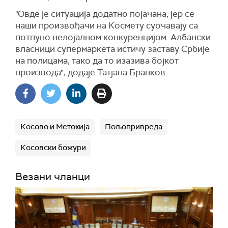
"Овде је ситуација додатно појачана, јер се
наши произвођачи на Космету суочавају са
потпуно нелојалном конкуренцијом. Албански
власници супермаркета истичу заставу Србије
на полицама, тако да то изазива бојкот
производа", додаје Татјана Бранков.
Косово и Метохија
Пољопривреда
Косовски божури
Везани чланци