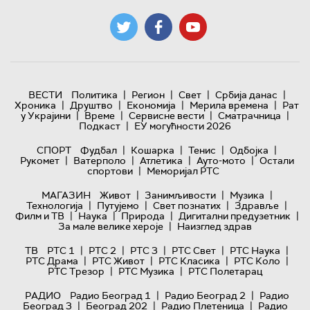
|
|
|
|
ВЕСТИ
Политика
Регион
Свет
Србија данас
|
|
|
|
Хроника
Друштво
Економија
Мерила времена
Рат
|
|
|
|
у Украјини
Време
Сервисне вести
Сматрачница
|
Подкаст
ЕУ могућности 2026
|
|
|
|
СПОРТ
Фудбал
Кошарка
Тенис
Одбојка
|
|
|
|
Рукомет
Ватерполо
Атлетика
Ауто-мото
Остали
|
спортови
Меморијал РТС
|
|
|
МАГАЗИН
Живот
Занимљивости
Музика
|
|
|
|
Технологијa
Путујемо
Свет познатих
Здравље
|
|
|
|
Филм и ТВ
Наука
Природа
Дигитални предузетник
|
За мале велике хероје
Наизглед здрав
|
|
|
|
|
ТВ
РТС 1
РТС 2
РТС 3
РТС Свет
РТС Наука
|
|
|
|
РТС Драма
РТС Живот
РТС Класика
РТС Коло
|
|
РТС Трезор
РТС Музика
РТС Полетарац
|
|
РАДИО
Радио Београд 1
Радио Београд 2
Радио
|
|
|
Београд 3
Београд 202
Радио Плетеница
Радио