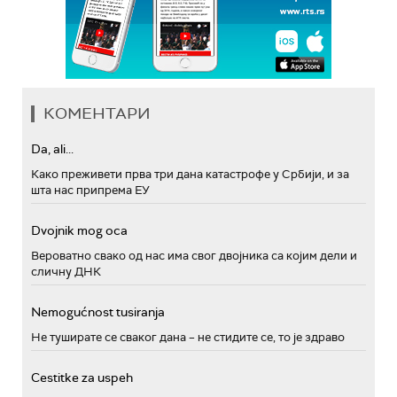
КОМЕНТАРИ
Da, ali...
Како преживети прва три дана катастрофе у Србији, и за
шта нас припрема ЕУ
Dvojnik mog oca
Вероватно свако од нас има свог двојника са којим дели и
сличну ДНК
Nemogućnost tusiranja
Не туширате се сваког дана – не стидите се, то је здраво
Cestitke za uspeh