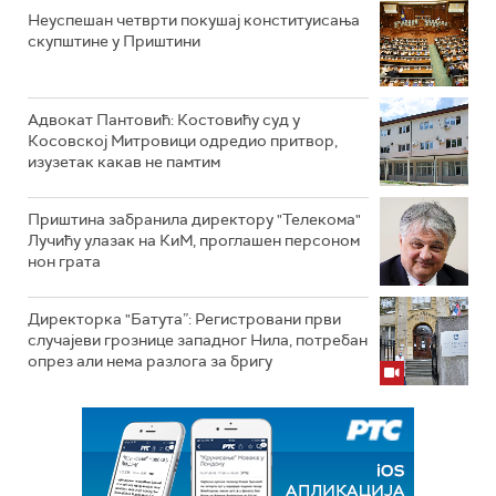
Неуспешан четврти покушај конституисања
скупштине у Приштини
Адвокат Пантовић: Костовићу суд у
Косовској Митровици одредио притвор,
изузетак какав не памтим
Приштина забранила директору "Телекома"
Лучићу улазак на КиМ, проглашен персоном
нон грата
Директорка "Батута”: Регистровани први
случајеви грознице западног Нила, потребан
опрез али нема разлога за бригу