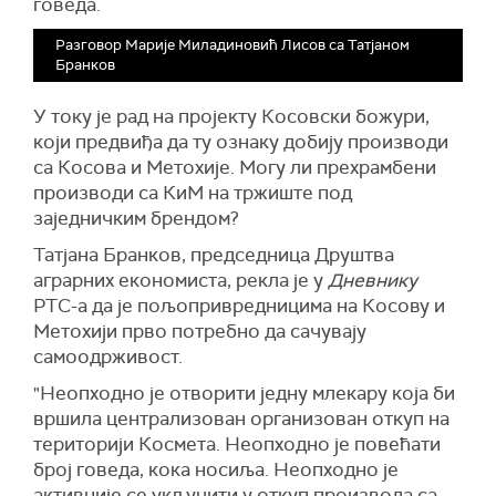
говеда.
Разговор Марије Миладиновић Лисов са Татјаном
Бранков
У току је рад на пројекту Косовски божури,
који предвиђа да ту ознаку добију производи
са Косова и Метохије. Могу ли прехрамбени
производи са КиМ на тржиште под
заједничким брендом?
Татјана Бранков, председница Друштва
аграрних економиста, рекла је у
Дневнику
РТС-а да је пољопривредницима на Косову и
Метохији прво потребно да сачувају
самоодрживост.
"Неопходно је отворити једну млекару која би
вршила централизован организован откуп на
територији Космета. Неопходно је повећати
број говеда, кока носиља. Неопходно је
активније се укључити у откуп производа са