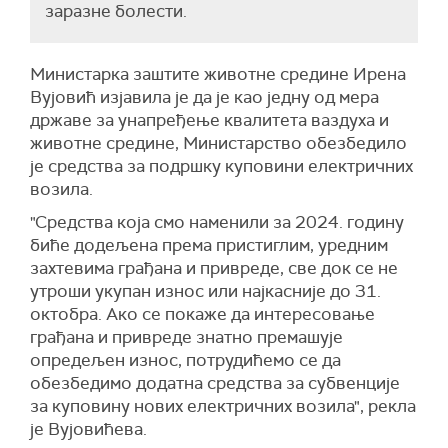
заразне болести.
Министарка заштите животне средине Ирена
Вујовић изјавила је да је као једну од мера
државе за унапређење квалитета ваздуха и
животне средине, Министарство обезбедило
је средства за подршку куповини електричних
возила.
"Средства која смо наменили за 2024. годину
биће додељена према пристиглим, уредним
захтевима грађана и привреде, све док се не
утроши укупан износ или најкасније до 31.
октобра. Ако се покаже да интересовање
грађана и привреде знатно премашује
опредељен износ, потрудићемо се да
обезбедимо додатна средства за субвенције
за куповину нових електричних возила", рекла
је Вујовићева.