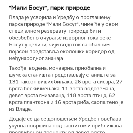
"Мали Босут", парк природе
Влада је усвојила и Уредбу о проглашењу
парка природе "Мали Босут", чиме ће у овом
специјалном резервату природе бити
обезбеђено очување изворног тока реке
Босут у целини, чији водоток са обалним
појасом представља еколошки коридор од
међународног значаја.
Такође, водена, мочварна, приобална и
шумска станишта представљају станиште за
131 таксон виших биљака, 26 врста сисара, 27
врста бескичмењака, 11 врста водоземаца,
девет врста гмизаваца, 118 врста птица, 62
врста планткона и 16 врста риба, саопштено је
из Владе.
Додаје се да се доношењем Уредбе повећава
укупна површина под заштитом и приближава
предвиђеном проценту од девет одсто