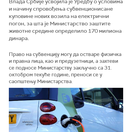
Влада Србије усвојила је Уредбу о условима
и начину спровођења субвенционисане
куповине нових возила на електрични
погон, за шта је Министарство заштите
животне средине определило 170 милиона
динара.
Право на субвенцију могу да остваре физичка
и правна лица, као и предузетници, а захтеви
се подносе Министарству закључно са 31.
октобром текуће године, преноси се у
саопштењу Министарства.