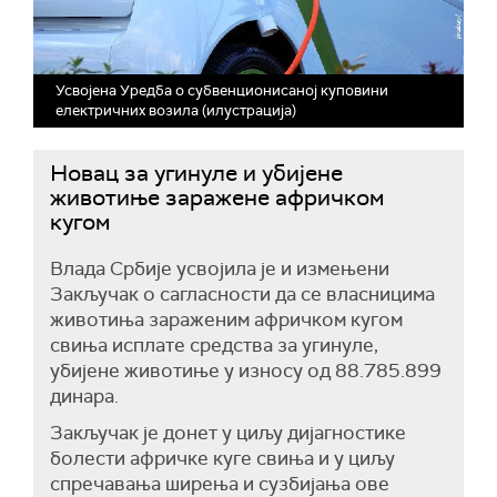
Усвојена Уредба о субвенционисаној куповини
електричних возила (илустрација)
Новац за угинуле и убијене
животиње заражене афричком
кугом
Влада Србије усвојила је и измењени
Закључак о сагласности да се власницима
животиња зараженим афричком кугом
свиња исплате средства за угинуле,
убијене животиње у износу од 88.785.899
динара.
Закључак је донет у циљу дијагностике
болести афричке куге свиња и у циљу
спречавања ширења и сузбијања ове