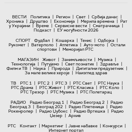
|
|
|
|
ВЕСТИ
Политика
Регион
Свет
Србија данас
|
|
|
|
Хроника
Друштво
Економија
Мерила времена
Рат
|
|
|
|
у Украјини
Време
Сервисне вести
Сматрачница
|
Подкаст
ЕУ могућности 2026
|
|
|
|
СПОРТ
Фудбал
Кошарка
Тенис
Одбојка
|
|
|
|
Рукомет
Ватерполо
Атлетика
Ауто-мото
Остали
|
спортови
Меморијал РТС
|
|
|
МАГАЗИН
Живот
Занимљивости
Музика
|
|
|
|
Технологијa
Путујемо
Свет познатих
Здравље
|
|
|
|
Филм и ТВ
Наука
Природа
Дигитални предузетник
|
За мале велике хероје
Наизглед здрав
|
|
|
|
|
ТВ
РТС 1
РТС 2
РТС 3
РТС Свет
РТС Наука
|
|
|
|
РТС Драма
РТС Живот
РТС Класика
РТС Коло
|
|
РТС Трезор
РТС Музика
РТС Полетарац
|
|
РАДИО
Радио Београд 1
Радио Београд 2
Радио
|
|
|
Београд 3
Београд 202
Радио Плетеница
Радио
|
|
|
Рокенролер
Радио Џубокс
Радио Вртешка
Радио
|
Џезер
Архив
|
|
|
|
РТС
Контакт
Маркетинг
Јавне набавке
Конкурси
Интернет портал