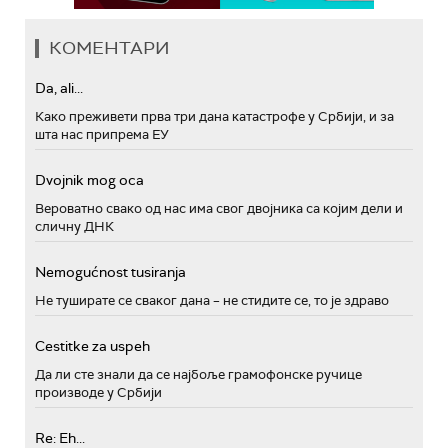
КОМЕНТАРИ
Da, ali...
Како преживети прва три дана катастрофе у Србији, и за
шта нас припрема ЕУ
Dvojnik mog oca
Вероватно свако од нас има свог двојника са којим дели и
сличну ДНК
Nemogućnost tusiranja
Не туширате се сваког дана – не стидите се, то је здраво
Cestitke za uspeh
Да ли сте знали да се најбоље грамофонске ручице
производе у Србији
Re: Eh...