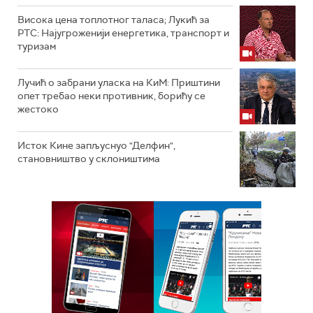
Висока цена топлотног таласа; Лукић за
РТС: Најугроженији енергетика, транспорт и
туризам
Лучић о забрани уласка на КиМ: Приштини
опет требао неки противник, борићу се
жестоко
Исток Кине запљуснуо "Делфин",
становништво у склоништима