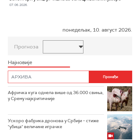
07. 06. 2026.
понедељак, 10. август 2026.
Прогноза
Најновије
Афричка куга однела више од 36.000 свиња,
у Срему најкритичније
Ускоро фабрика дронова у Србији – стиже
"убица" величине играчке