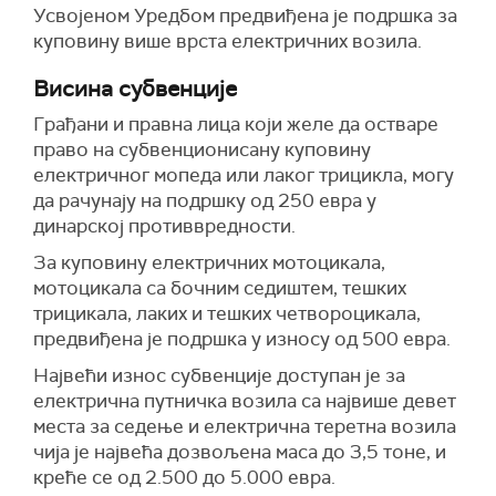
Усвојеном Уредбом предвиђена је подршка за
куповину више врста електричних возила.
Висина субвенције
Грађани и правна лица који желе да остваре
право на субвенционисану куповину
електричног мопеда или лаког трицикла, могу
да рачунају на подршку од 250 евра у
динарској противвредности.
За куповину електричних мотоцикала,
мотоцикала са бочним седиштем, тешких
трицикала, лаких и тешких четвороцикала,
предвиђена је подршка у износу од 500 евра.
Највећи износ субвенције доступан је за
електрична путничка возила са највише девет
места за седење и електрична теретна возила
чија је највећа дозвољена маса до 3,5 тоне, и
креће се од 2.500 до 5.000 евра.