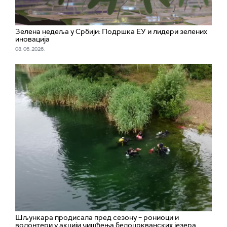
Зелена недеља у Србији: Подршка ЕУ и лидери зелених
иновација
08. 06. 2026.
Шљункара продисала пред сезону – рониоци и
волонтери у акцији чишћења белоцркванских језера