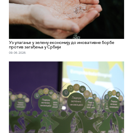
Уз улагање у зелену економију до иновативне борбе
против загађења у Србији
09. 06. 2026.